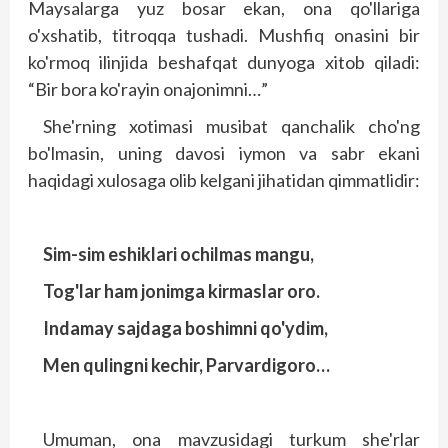
Maysalarga yuz bosar ekan, ona qo'llariga
o'xshatib, tit­roqqa tushadi. Mushfiq onasini bir
ko'rmoq ilinjida beshafqat dunyoga xitob qiladi:
“Bir bora ko'rayin onajonimni…”
She'rning xotimasi musibat qanchalik cho'ng
bo'lmasin, uning davosi iymon va sabr ekani
haqidagi xulosaga olib kelgani jihatidan qimmatlidir:
Sim-sim eshiklari ochilmas mangu,
Tog'lar ham jonimga kirmaslar oro.
Indamay sajdaga boshimni qo'ydim,
Men qulingni kechir, Parvardigoro…
Umuman, ona mavzusidagi turkum she'rlar