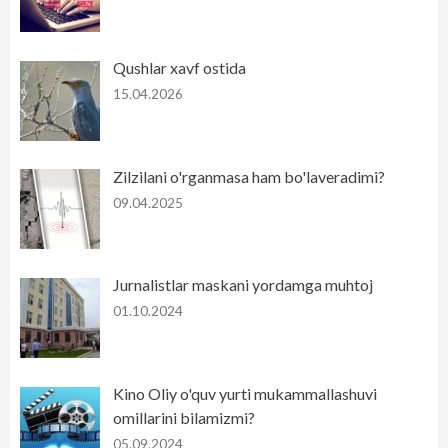
Qushlar xavf ostida
15.04.2026
Zilzilani o'rganmasa ham bo'laveradimi?
09.04.2025
Jurnalistlar maskani yordamga muhtoj
01.10.2024
Kino Oliy o'quv yurti mukammallashuvi
omillarini bilamizmi?
05.09.2024