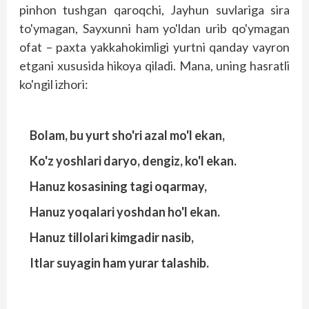
pinhon tushgan qaroqchi, Jayhun suvlariga sira
to'ymagan, Sayxunni ham yo'ldan urib qo'ymagan
ofat – paxta yakkahokimligi yurtni qanday vayron
etgani xususida hikoya qiladi. Mana, uning has­ratli
ko'ngil izhori:
Bolam, bu yurt sho'ri azal mo'l ekan,
Ko'z yoshlari daryo, dengiz, ko'l ekan.
Hanuz kosasining tagi oqarmay,
Hanuz yoqalari yoshdan ho'l ekan.
Hanuz tillolari kimgadir nasib,
Itlar suyagin ham yurar talashib.