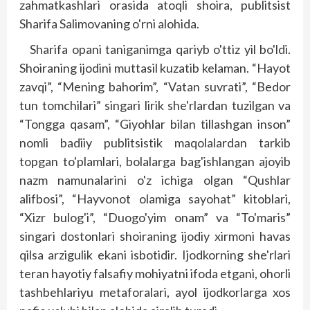
zahmatkashlari orasida atoqli shoira, publitsist
Sharifa Salimovaning o'rni alohida.
Sharifa opani taniganimga qariyb o'ttiz yil bo'ldi.
Shoiraning ijodini muttasil kuzatib kelaman. “Hayot
zavqi”, “Mening bahorim”, “Vatan suvrati”, “Bedor
tun tomchilari” singari lirik she'rlardan tuzilgan va
“Tongga qasam”, “Giyohlar bilan tillashgan inson”
nomli badiiy publitsistik maqolalardan tarkib
topgan to'plamlari, bolalarga bag'ishlangan ajoyib
nazm namunalarini o'z ichiga olgan “Qushlar
alifbosi”, “Hayvonot olamiga sayohat” kitoblari,
“Xizr bulog'i”, “Duogo'yim onam” va “To'maris”
singari dostonlari shoiraning ijodiy xirmoni havas
qilsa arzigulik ekani isbotidir. Ijodkorning she'rlari
teran hayotiy falsafiy mohiyatni ifoda etgani, ohorli
tashbehlariyu metaforalari, ayol ijodkorlarga xos