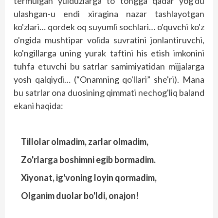
termulgan yulduzlarga to tong­­ga qadar yog'du
ulashgan-u endi xiragina nazar tashlayotgan
ko'zlari… qordek oq suyumli sochlari… o'quvchi ko'z
o'ngida mushtipar volida suvratini jonlantiruvchi,
ko'ngillarga uning yurak taftini his etish imkonini
tuhfa etuvchi bu satrlar samimiyatidan mijjalarga
yosh qalqiydi… (“Onamning qo'llari” she'ri). Mana
bu satrlar ona duosining qimmati nechog'liq baland
ekani haqida:
Tillolar olmadim, zarlar olmadim,
Zo'rlarga boshimni egib bormadim.
Xiyonat, ig'voning loyin qormadim,
Olganim duolar bo'ldi, onajon!