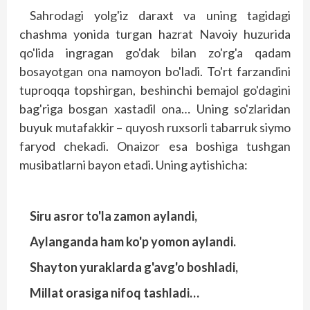
Sahrodagi yolg'iz daraxt va uning tagidagi
chashma yonida turgan hazrat Navoiy huzurida
qo'lida ingragan go'dak bilan zo'rg'a qadam
bosayotgan ona namoyon bo'ladi. To'rt farzandini
tup­roqqa topshirgan, beshinchi bemajol go'dagini
bag'riga bosgan xastadil ona… Uning so'zlaridan
buyuk mutafakkir – quyosh ruxsorli tabarruk siymo
faryod chekadi. Onaizor esa boshiga tushgan
musibatlarni bayon etadi. Uning aytishicha:
Siru asror to'la zamon aylandi,
Aylanganda ham ko'p yomon aylandi.
Shayton yuraklarda g'avg'o boshladi,
Millat orasiga nifoq tashladi…