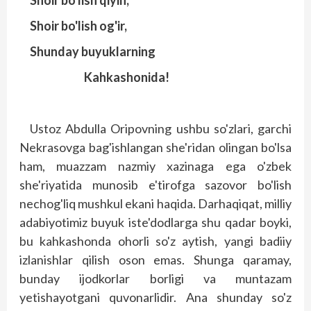
Shoir bo'lish qiyin,
Shoir bo'lish og'ir,
Shunday buyuklarning
Kahkashonida!
Ustoz Abdulla Oripovning ushbu so'zlari, garchi
Nekrasovga bag'ishlangan she'ridan olingan bo'lsa
ham, muazzam nazmiy xazinaga ega o'zbek
she'riyatida munosib e'tirofga sazovor bo'lish
nechog'liq mushkul ekani haqida. Darhaqiqat, milliy
adabiyotimiz buyuk iste'dodlarga shu qadar boyki,
bu kahkashonda ohorli so'z aytish, yangi badiiy
izlanish­lar qilish oson emas. Shunga qaramay,
bunday ijodkorlar borligi va muntazam
yetishayotgani quvonarlidir. Ana shunday so'z