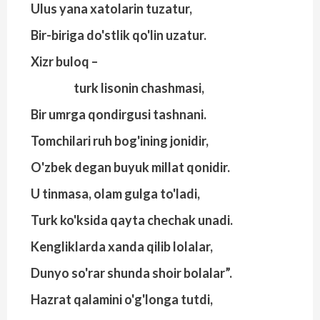
Ulus yana xatolarin tuzatur,
Bir-biriga do'stlik qo'lin uzatur.
Xizr buloq –
turk lisonin chashmasi,
Bir umrga qondirgusi tashnani.
Tomchilari ruh bog'ining jonidir,
O'zbek degan buyuk millat qonidir.
U tinmasa, olam gulga to'ladi,
Turk ko'ksida qayta chechak unadi.
Kengliklarda xanda qilib lolalar,
Dunyo so'rar shunda shoir bolalar”.
Hazrat qalamini o'g'longa tutdi,