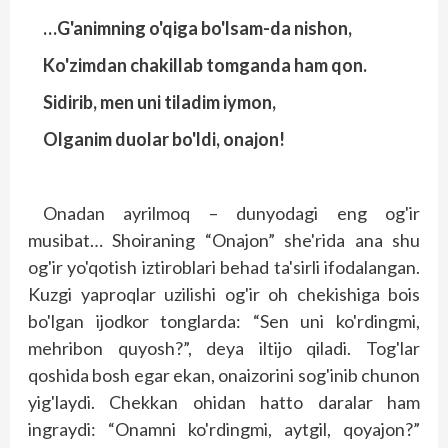
…G'animning o'qiga bo'lsam-da nishon,
Ko'zimdan chakillab tomganda ham qon.
Sidirib, men uni tiladim iymon,
Olganim duolar bo'ldi, onajon!
Onadan ayrilmoq – dunyodagi eng og'ir
musibat… Shoiraning “Onajon” she'rida ana shu
og'ir yo'qotish izti­roblari behad ta'sirli ifodalangan.
Kuzgi yaproqlar uzilishi og'ir oh chekishiga bois
bo'lgan ijodkor tonglarda: “Sen uni ko'rdingmi,
mehribon quyosh?”, deya iltijo qiladi. Tog'lar
qoshida bosh egar ekan, onaizorini sog'inib chunon
yig'laydi. Chekkan ohidan hatto daralar ham
ingraydi: “Onamni ko'rdingmi, aytgil, qoyajon?”