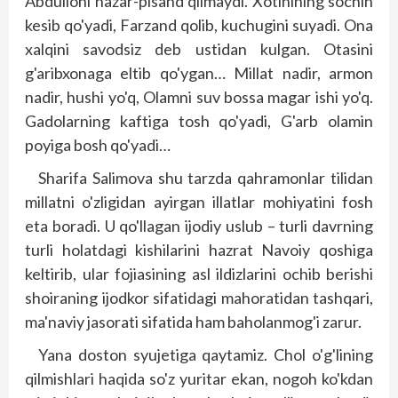
Abdulloni nazar-pisand qilmaydi. Xotinining sochin
kesib qo'yadi, Farzand qolib, kuchugini suyadi. Ona
xalqini savodsiz deb ustidan kulgan. Otasini
g'aribxonaga eltib qo'ygan… Millat nadir, armon
nadir, hushi yo'q, Olamni suv bossa magar ishi yo'q.
Gadolarning kaftiga tosh qo'yadi, G'arb olamin
poyiga bosh qo'yadi…
Sharifa Salimova shu tarzda qahramonlar tilidan
millatni o'zligidan ayirgan illatlar mohiyatini fosh
eta boradi. U qo'llagan ijodiy uslub – turli davrning
turli holatdagi kishilarini hazrat Navoiy qoshiga
keltirib, ular fojiasining asl ildizlarini ochib berishi
shoiraning ijodkor sifatidagi mahoratidan tashqari,
ma'naviy jasorati sifatida ham baholanmog'i zarur.
Yana doston syujetiga qaytamiz. Chol o'g'lining
qilmishlari haqida so'z yuritar ekan, nogoh ko'kdan