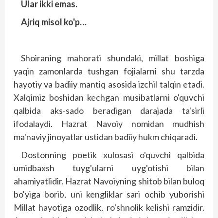
Ular ikki emas.
Ajriq misol ko'p…
Shoiraning mahorati shundaki, millat boshiga
yaqin zamonlarda tushgan fojialarni shu tarzda
hayotiy va badiiy mantiq asosida izchil talqin etadi.
Xalqimiz boshidan kechgan musibatlarni o'quvchi
qalbida aks-sado beradigan darajada ta'sirli
ifodalaydi. Hazrat Navoiy nomidan mudhish
ma'naviy jinoyatlar ustidan badiiy hukm chiqaradi.
Dostonning poetik xulosasi o'quvchi qalbida
umidbaxsh tuyg'ularni uyg'otishi bilan
ahamiyatlidir. Hazrat Navoiyning shitob bilan buloq
bo'yiga borib, uni kengliklar sari ochib yuborishi
Millat hayotiga ozodlik, ro'shnolik kelishi ramzidir.