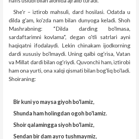
nafis uslubi bilan alohida ajralib turadi.
She'r – iztirob mahsuli, dard hosilasi. Odatda u
dilda g'am, ko'zda nam bilan dunyoga keladi. Shoh
Mashrabning: “Dilda darding bo'lmasa,
sardaftarimni kovlama”, degan o'tli satrlari ayni
haqiqatni ifodalaydi. Lekin chinakam ijodkorning
dardi xususiy bo'lmaydi. Uning qalbi og'risa, Vatan
va Millat dardi bilan og'riydi. Quvonchi ham, iztirobi
ham ona yurti, ona xalqi qismati bilan bog'liq bo'ladi.
Shoiraning:
Bir kuni yo maysa giyoh bo'lamiz,
Shunda ham holingdan ogoh bo'lamiz.
Shoir qalamingga siyoh bo'lamiz,
Sendan bir dam ayro tushmaymiz,