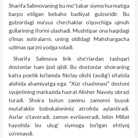
Sharifa Salimovaning bu mo''tabar siymo hurmatiga
barpo etilgan bebaho badiiyat gulzoridir. Bu
gulzordagi ma'yus chechaklar o'quvchiga ujmoh
gullarining iforini ulashadi. Mushtipar ona haqidagi
o'lmas xotiralarni, uning oldidagi Mahshargacha
uzilmas qarzni yodga soladi.
Sharifa Salimova lirik she'rlardan tashqari
dostonlar ham ijod qildi. Bu dostonlar shoiraning
katta poetik ko'lamda fikrlay olishi tasdig'i sifatida
alohida ahamiyatga ega. “Xizr chashmasi” dostoni
syujetining markazida hazrat Alisher Navoiy obrazi
turadi. Shoira butun zaminu zamonni buyuk
mutafakkir bobokalonimiz atrofida aylantiradi.
Asrlar o'taveradi, zamon evrilaveradi, lekin Millat
hayotida bu ulug' siymoga bo'lgan ehtiyoj
so'nmaydi.