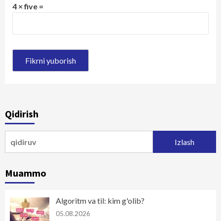
4 × five =
Qidirish
Qidirshish:
Muammo
Algoritm va til: kim g'olib?
05.08.2026