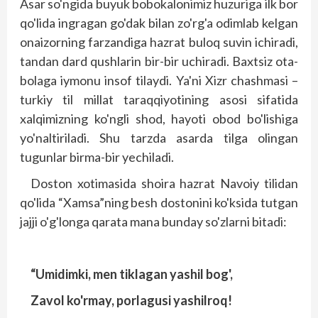
Asar so'ngida buyuk bobokalonimiz huzuriga ilk bor
qo'lida ingragan go'dak bilan zo'rg'a odimlab kelgan
onaizorning farzandiga hazrat buloq suvin ichiradi,
tandan dard qushlarin bir-bir uchiradi. Baxtsiz ota-
bolaga iymonu insof tilaydi. Ya'ni Xizr chashmasi –
turkiy til millat taraqqiyotining asosi sifatida
xalqimizning ko'ngli shod, hayoti obod bo'lishiga
yo'naltiriladi. Shu tarzda asarda tilga olingan
tugunlar birma-bir yechiladi.
Doston xotimasida shoira hazrat Navoiy tilidan
qo'lida “Xamsa”ning besh dostonini ko'ksida tutgan
jajji o'g'longa qarata mana bunday so'zlarni bitadi:
“Umidimki, men tiklagan yashil bog',
Zavol ko'rmay, porlagusi yashilroq!