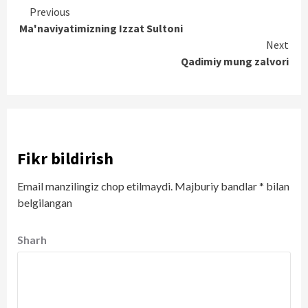
Continue
Previous
Ma'naviyatimizning Izzat Sultoni
Reading
Next
Qadimiy mung zalvori
Fikr bildirish
Email manzilingiz chop etilmaydi.
Majburiy bandlar
*
bilan
belgilangan
Sharh