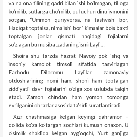
va na ona tilining qad­ri bilan ishi bo'lmagan, tilloga
ko'milib, sutlarga cho'milib, pul uchun dinu iymonini
sotgan, “Ummon quriyversa, na tashvishi bor,
Haqiqat toptalsa, nima ishi bor” kimsalar bois baxti
toptalgan jonlar qismati haqidagi fojialarni
so'zlagan bu musibatzadaning ismi Layli…
Shoira shu tarzda hazrat Navoiy pok ishq va
insoniy kamolot timsoli sifatida tasvirlagan
Farhodu Diloromu Laylilar zamonaviy
otdoshlarining nomi ham, shoni ham toptalgan
ziddiyatli davr fojialarini o'ziga xos uslubda talqin
etadi. Zamon chindan ham yomon tomonga
evrilganini obrazlar asosida ta'sirli suratlantiradi.
Xizr chashmasiga kelgan keyingi qahramon –
qo'lida ko'za ko'targan sochlari kumush onaxon. U
o'simlik shaklida kelgan ayg'oqchi, Yurt ganjiga