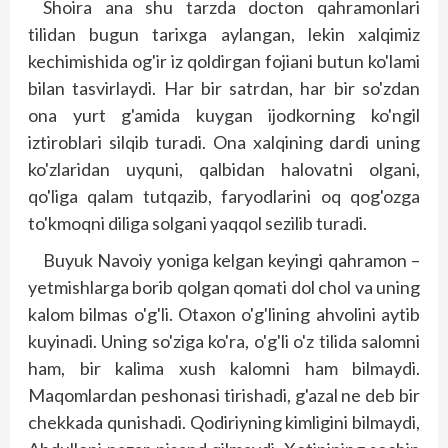
Shoira ana shu tarzda docton qahramonlari
tilidan bugun tarixga aylangan, lekin xalqimiz
kechimishida og'ir iz qoldirgan fojiani butun ko'lami
bilan tasvirlaydi. Har bir satrdan, har bir so'zdan
ona yurt g'amida kuygan ijodkorning ko'ngil
iztiroblari silqib turadi. Ona xalqining dardi uning
ko'zlaridan uyquni, qalbidan halovatni olgani,
qo'liga qalam tutqazib, faryodlarini oq qog'ozga
to'kmoqni diliga solgani yaqqol sezilib turadi.
Buyuk Navoiy yoniga kelgan keyingi qahramon –
yetmishlarga borib qolgan qomati dol chol va uning
kalom bilmas o'g'li. Otaxon o'g'lining ahvolini aytib
kuyinadi. Uning so'ziga ko'ra, o'g'li o'z tilida salomni
ham, bir kalima xush kalomni ham bilmaydi.
Maqomlardan peshonasi tirishadi, g'azal ne deb bir
chekkada qunishadi. Qodiriyning kimligini bilmaydi,