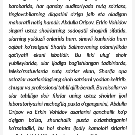
barobarida, har qanday auditoriyada nutq so'zlasa,
tinglovchilarning diqqatini o'ziga jalb eta oladigan
mahoratli notiq hamdir. Abdulla Oripov, Erkin Vohidov
singari ustoz shoirlarning sadoqatli shogirdi sifatida,
ularning yulduzli onlarida ham, sinovli kunlarida ham
oqibat ko'rsatgani Sharifa Salimovaning odamiylikda
qat'iyatli ekani isbotidir. Bu ikki ulug' shoir
yubileylarida, ular ijodiga bag'ishlangan tadbirlarda,
teleko'rsatuvlarda nutq so'zlar ekan, Sharifa opa
ustozlar asarlaridagi eng shoh satrlarni yoddan keltirib,
chuqur va professional tahlil qilib beradi. Bu misollar va
ular tahliliga doir fikrlar uning ustoz shoirlar ijod
laboratoriyasini nechog'liq puxta o'rganganini, Abdulla
Oripov va Erkin Vohidov asarlarini qanchalik ko'p
o'qigan bo'lsa, shunchalik puxta o'zlashtirganini
ko'rsatadiki, bu hol shoira ijodiy kamoloti sirlarini