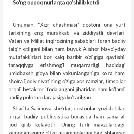
So'ng oppoq nurlarga qo'shilib ketdi.
Umuman, “Xizr chashmasi” dostoni ona yurt
tarixining eng murakkab va ziddiyatli davrlari,
Vatan va Millat inqirozining sabablari teran badiiy
talqin etilgani bilan ham, buyuk Alisher Navoiyday
mutafakkirlari bor xalq baribir o'zligiga qaytishi,
taraqqiyga erishmog'i muqarrarligi haqidagi
umidbaxsh g'oya bilan yakunlanganiga ko'ra ham,
shoira ijodiy niyatining o'ziga xos ramzlar, timsollar
orqali betakror ifodalangani jihatidan ham ko'lamli
badiiy polotno darajasiga ko'tarilgan.
Sharifa Salimova she'rlar, dostonlar yozish bilan
birga, badiiy publitsistika borasida ham samarali
ijod qilib kelayotir. Uning turli mavzulardagi,
zamonamizning o'tkir muammolariga bag'ishlangan