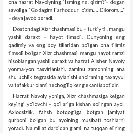
ona hazrat Navoiyning “Isming ne, qizim?”– degan
savoliga “Go'dagim Farhoddur, o'zim…. Dilorom….”
– deya javob beradi.
Dostondagi Xizr chashmasi bu – turkiy til, mangu
yashil daraxt – hayot timsoli. Dunyoning eng
qadimiy va eng boy tillaridan bo'lgan ona tilimiz
timsoli bo'lgan Xizr chashmasi, mangu hayot ramzi
hisoblangan yashil daraxt va hazrat Alisher Navoiy
yonma-yon tasvirlanishi, zaminu zamonning ana
shu uchlik tegrasida aylanishi shoiraning taxayyul
va tafakkur olami nechog'liq keng ekani isbotidir.
Hazrat Navoiy yoniga, Xizr chashmasiga kelgan
keyingi yo'lovchi – qo'llariga kishan solingan ayol.
Axloqsizlik, fahsh botqog'iga botgan jamiyat
qurboni bo'lgan bu ayolning musibati toshlarni
yoradi. Na millat dardidan g'ami, na tuqqan elining