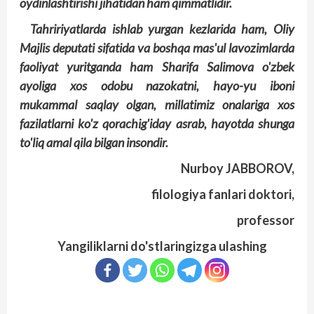
oydinlashtirishi jihatidan ham qimmatlidir.
Tahririyatlarda ishlab yurgan kezlarida ham, Oliy
Majlis deputati sifatida va boshqa mas'ul lavozimlarda
faoliyat yuritganda ham Sharifa Salimova o'zbek
ayoliga xos odobu nazokatni, hayo-yu iboni
mukammal saqlay olgan, millatimiz onalariga xos
fazilatlarni ko'z qorachig'iday asrab, hayotda shunga
to'liq amal qila bilgan insondir.
Nurboy JABBOROV,
filologiya fanlari doktori,
professor
Yangiliklarni do'stlaringizga ulashing