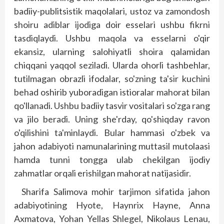
badiiy-publitsistik maqolalari, ustoz va zamondosh
shoiru adiblar ijodiga doir esselari ushbu fikrni
tasdiqlaydi. Ushbu maqola va esselarni o'qir
ekansiz, ularning salohiyatli shoira qalamidan
chiqqani yaqqol seziladi. Ularda ohorli tashbehlar,
tutilmagan obrazli ifodalar, so'zning ta'sir kuchini
behad oshirib yuboradigan istioralar mahorat bilan
qo'llanadi. Ushbu badiiy tasvir vositalari so'zga rang
va jilo beradi. Uning she'rday, qo'shiqday ravon
o'qilishini ta'minlaydi. Bular hammasi o'zbek va
jahon adabiyoti namunalarining muttasil mutolaasi
hamda tunni tongga ulab chekilgan ijodiy
zahmatlar orqali erishilgan mahorat natijasidir.
Sharifa Salimova mohir tarjimon sifatida jahon
adabiyotining Hyote, Haynrix Hayne, Anna
Axmatova, Yohan Yellas Shlegel, Nikolaus Lenau,