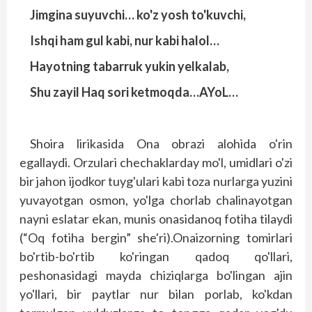
Jimgina suyuvchi… ko'z yosh to'kuvchi,
Ishqi ham gul kabi, nur kabi halol…
Hayotning tabarruk yukin yelkalab,
Shu zayil Haq sori ketmoqda…AYoL…
Shoira lirikasida Ona obrazi alohida o'rin
egallaydi. Orzulari chechaklarday mo'l, umidlari o'zi
bir jahon ijodkor tuyg'ulari kabi toza nurlarga yuzini
yuvayotgan osmon, yo'lga chorlab chalinayotgan
nayni eslatar ekan, munis onasidanoq fotiha tilaydi
(“Oq fotiha bergin” she'ri).Onaizorning tomirlari
bo'rtib-bo'rtib ko'ringan qadoq qo'llari,
peshonasidagi mayda chiziqlarga bo'lingan ajin
yo'llari, bir paytlar nur bilan porlab, ko'kdan