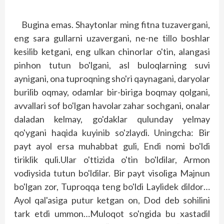
Bugina emas. Shaytonlar ming fitna tuzavergani,
eng sara gullarni uzavergani, ne-ne tillo boshlar
kesilib ketgani, eng ulkan chinorlar o'tin, alangasi
pinhon tutun bo'lgani, asl buloqlarning suvi
aynigani, ona tuproqning sho'ri qaynagani, daryolar
burilib oqmay, odamlar bir-biriga boqmay qolgani,
avvallari sof bo'lgan havolar zahar sochgani, onalar
daladan kelmay, go'daklar qulunday yelmay
qo'ygani haqida kuyinib so'zlaydi. Uningcha: Bir
payt ayol ersa muhabbat guli, Endi nomi bo'ldi
tiriklik quli.Ular o'ttizida o'tin bo'ldilar, Armon
vodiysida tutun bo'ldilar. Bir payt visoliga Majnun
bo'lgan zor, Tup­roqqa teng bo'ldi Laylidek dildor…
Ayol qal'asiga putur ketgan on, Dod deb sohilini
tark etdi ummon…Muloqot so'ngida bu xastadil