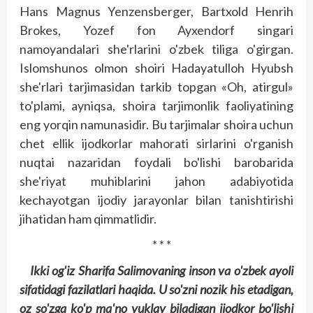
Hans Magnus Yenzensberger, Bartxold Henrih
Brokes, Yozef fon Ayxendorf singari
namoyandalari she'rlarini o'zbek tiliga o'girgan.
Islomshunos olmon shoiri Hadayatulloh Hyubsh
she'rlari tarjimasidan tarkib topgan «Oh, atirgul»
to'plami, ayniqsa, shoira tarjimonlik faoliyatining
eng yorqin namunasidir. Bu tarjimalar shoira uchun
chet ellik ijodkorlar mahorati sirlarini o'rganish
nuqtai nazaridan foydali bo'lishi barobarida
she'riyat muhiblarini jahon adabiyotida
kechayotgan ijodiy jarayonlar bilan tanishtirishi
jihatidan ham qimmatlidir.
* * *
Ikki og'iz Sharifa Salimovaning inson va o'zbek ayoli
sifatidagi fazilatlari haqida. U so'zni nozik his etadigan,
oz so'zga ko'p ma'no yuklay biladigan ijodkor bo'lishi