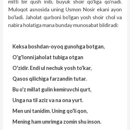
mitti bir qush inib, buyuk shoir qo'liga qo'nadi.
Muloqot asnosida uning Usmon Nosir ekani ayon
bo'ladi. Jaholat qurboni bo'lgan yosh shoir chol va
nabira holatiga mana bunday munosabat bildiradi:
Keksa boshdan-oyoq gunohga botgan,
O'g'lonni jaholat tubiga otgan
O'zidir. Endi ul nechuk yosh to'kar,
Qasos qilichiga farzandin tutar.
Bu o'z millat gulin kemiruvchi qurt,
Unga na til aziz va na ona yurt.
Men uni tanidim. Uning qo'li qon,
Mening ham umrimga zomin shu inson.