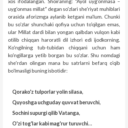
xos ifodalangan. Shoiraning: “Ayol uyg'onmasa –
uyg'onmas millat” degan so'zlari she'riyat muhiblari
orasida aforizmga aylanib ketgani ma'lum. Chunki
bu so'zlar shunchaki qofiya uchun to'qilgan emas,
ular Millat dardi bilan yongan qalbdan vulqon kabi
otilib chiqqan haroratli dil izhori edi ijodkorning.
Ko'ngilning tub-tubidan chiqqani uchun ham
ko'ngillarga yetib borgan bu so'zlar. Shu nomdagi
she'rdan olingan mana bu satrlarni befarq o'qib
bo'lmasligi buning isbotidir:
Qorako'z tulporlar yolin silasa,
Quyoshga uchguday quvvat beruvchi,
Sochini supurgi qilib Vatanga,
O'zi tog'lar kabi mag'rur turuvchi…