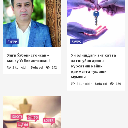
Ғурур
Ҳуқуқ
Янги Ўзбекистонсан –
Уй олишдаги энг катта
мангу Ўзбекистонсан!
хато: уйни арзон
кўрсатиш кейин
2 kun oldin
Behzod
142
қимматга тушиши
мумкин
2 kun oldin
Behzod
159