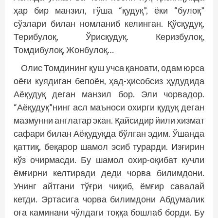
ҳар бир манзил, гўша “қудуқ”, ёки “булоқ”
сўзлари билан номланиб келинган. Қўсқудуқ,
Терибулоқ, Ўрисқудуқ. Керизбулоқ,
Томдибулоқ, Жонбулоқ…
Олис Томдининг қуш учса қаноати, одам юрса
оёғи куядиган бепоён, ҳад-ҳисобсиз ҳудудида
Аёқудуқ деган манзил бор. Эли чорвадор.
“Аёқудуқ”нинг асл маъноси охирги қудуқ деган
мазмунни англатар экан. Қайсидир йили хизмат
сафари билан Аёқудуқда бўлган эдим. Ўшанда
қаттиқ, беқарор шамол эсиб турарди. Изғирин
кўз очирмасди. Бу шамол охир-оқибат кучли
ёмғирни келтиради деди чорва билимдони.
Унинг айтгани тўғри чиқиб, ёмғир савалай
кетди. Эртасига чорва билимдони Абдумалик
оға каминани чўлдаги тоққа бошлаб борди. Бу