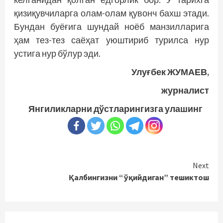
қизиқувчиларга олам-олам қувонч бахш этади.
Бундан буёғига шундай ноёб манзилларига
ҳам тез-тез саёҳат уюштириб турилса нур
устига нур бўлур эди.
Улуғбек ЖУМАЕВ,
журналист
Янгиликларни дўстларингизга улашинг
Continue
Next
Қалбингизни “ўқийдиган” тешиктош
Reading