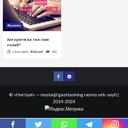
Муаммо
Алгоритм ва тил: ким
ғолиб?
2 kun oldin
Behzod
143
Facebook
Telegram
©
«Hurriyat»
— mustaqil gazetasining rasmiy veb-sayti
|
2014-2024