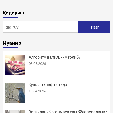
Қидириш
Qidirshish:
Муаммо
Алгоритм ва тил: ким ғолиб?
05.08.2026
Қушлар хавф остида
15.04.2026
Зилзилани ўрганмаса ҳам бўлаверадими?