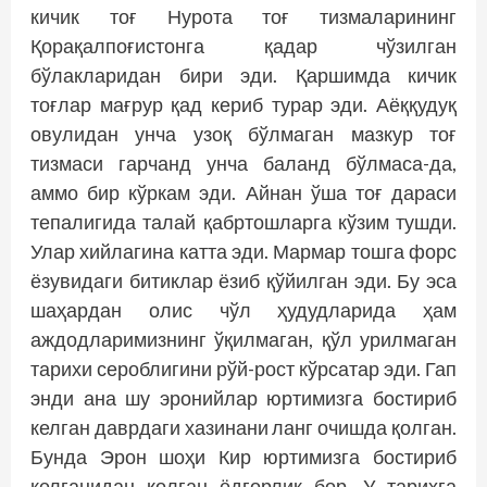
кичик тоғ Нурота тоғ тизмаларининг
Қорақалпоғистонга қадар чўзилган
бўлакларидан бири эди. Қаршимда кичик
тоғлар мағрур қад кериб турар эди. Аёққудуқ
овулидан унча узоқ бўлмаган мазкур тоғ
тизмаси гарчанд унча баланд бўлмаса-да,
аммо бир кўркам эди. Айнан ўша тоғ дараси
тепалигида талай қабртошларга кўзим тушди.
Улар хийлагина катта эди. Мармар тошга форс
ёзувидаги битиклар ёзиб қўйилган эди. Бу эса
шаҳардан олис чўл ҳудудларида ҳам
аждодларимизнинг ўқилмаган, қўл урилмаган
тарихи сероблигини рўй-рост кўрсатар эди. Гап
энди ана шу эронийлар юртимизга бостириб
келган даврдаги хазинани ланг очишда қолган.
Бунда Эрон шоҳи Кир юртимизга бостириб
келганидан қолган ёдгорлик бор. У тарихга