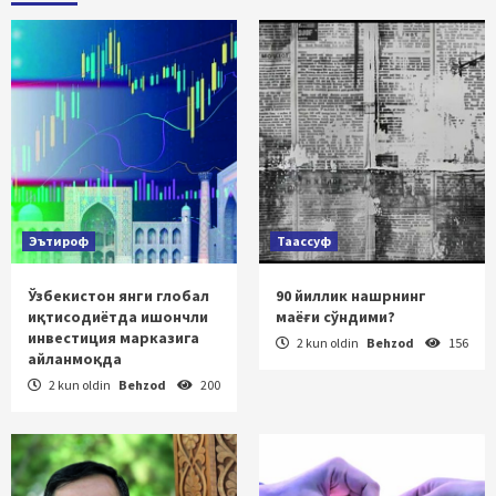
Эътироф
Таассуф
Ўзбекистон янги глобал
90 йиллик нашрнинг
иқтисодиётда ишончли
маёғи сўндими?
инвестиция марказига
2 kun oldin
Behzod
156
айланмоқда
2 kun oldin
Behzod
200