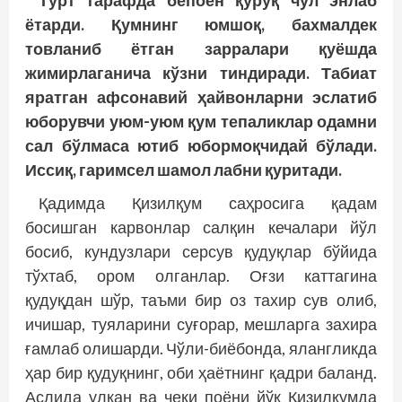
Тўрт тарафда бепоён қуруқ чўл энлаб
ётарди. Қумнинг юмшоқ, бахмалдек
товланиб ётган зарралари қуёшда
жимирлаганича кўзни тиндиради. Табиат
яратган афсонавий ҳайвонларни эслатиб
юборувчи уюм-уюм қум тепаликлар одамни
сал бўлмаса ютиб юбормоқчидай бўлади.
Иссиқ, гаримсел шамол лабни қуритади.
Қадимда Қизилқум саҳросига қадам
босишган карвонлар салқин кечалари йўл
босиб, кундузлари серсув қудуқлар бўйида
тўхтаб, ором олганлар. Оғзи каттагина
қудуқдан шўр, таъми бир оз тахир сув олиб,
ичишар, туяларини суғорар, мешларга захира
ғамлаб олишарди. Чўли-биёбонда, ялангликда
ҳар бир қудуқнинг, оби ҳаётнинг қадри баланд.
Аслида улкан ва чеки поёни йўқ Қизилқумда