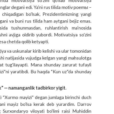
irida motivatsiya so'zini qo'llab motivatsiya
nglar degani edi. Ya'ni rus tilida motiv poemы –
ib chiqadigan bo'lsak, Prezidentimizning yangi
ani va buni rus tilida ham ayt­gani bejiz emas.
sida tushunmasdan, ruhlantirish ma'nosida
hni avjiga oldirib yubordi. Motivatsiya so'zini
 esa chetda qolib ketyapti.
ya va uskunalar kirib kelishi va ular tomonidan
lishi natijasida vujudga kelgan yangi mahsulotga
at tug'ilayapti. Mana shunday zarurat tufayli
izi”ni yaratibdi. Bu haqda “Kun uz”da shunday
k” — namanganlik tadbirkor yigit.
ki “Xurmo mayizi” degan jumlaga birinchi duch
ani mayiz bo'lsa kerak deb yurardim. Darrov
g Surxondaryo viloyati bo'limi raisi Muhiddin