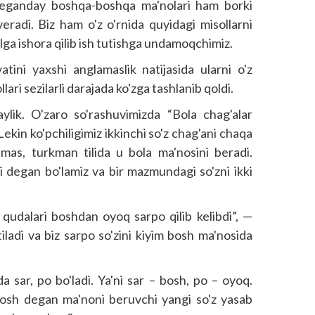
 deganday boshqa-boshqa ma'nolari ham borki
averadi. Biz ham o'z o'rnida quyidagi misollarni
qlga ishora qilib ish tutishga undamoqchimiz.
ini yaxshi anglamaslik natijasida ularni o'z
llari sezilarli darajada ko'zga tashlanib qoldi.
ylik. O'zaro so'rashuvimizda “Bola chag'alar
ekin ko'pchiligimiz ikkinchi so'z chag'ani chaqa
as, turkman tilida u bola ma'nosini beradi.
i degan bo'lamiz va bir mazmundagi so'zni ikki
qudalari boshdan oyoq sarpo qilib kelibdi”, —
iladi va biz sarpo so'zini kiyim bosh ma'nosida
a sar, po bo'ladi. Ya'ni sar – bosh, po – oyoq.
bosh degan ma'noni beruvchi yangi so'z yasab