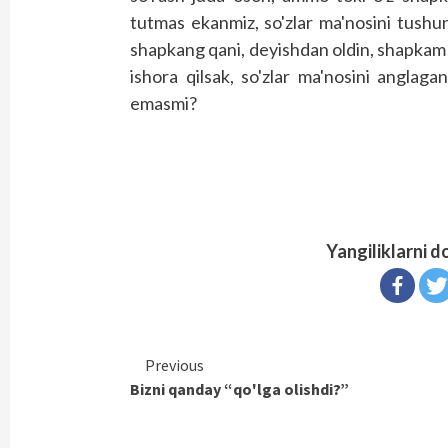
tutmas ekanmiz, so'zlar ma'nosini tushun
shapkang qani, deyishdan oldin, shapkam 
ishora qilsak, so'zlar ma'nosini anglagan
emasmi?
Yangiliklarni d
Continue
Previous
Bizni qanday “qo'lga olishdi?”
Reading