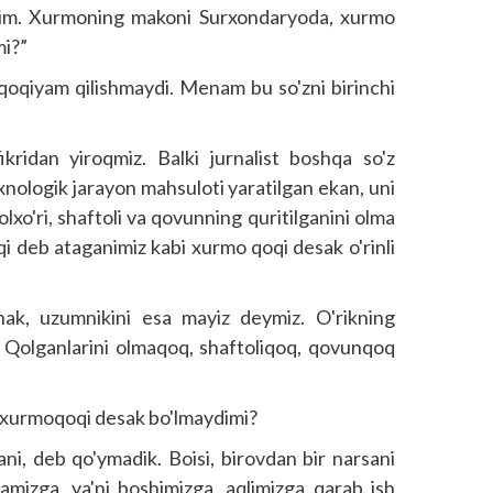
dim. Xurmoning makoni Surxondaryoda, xurmo
mi?”
oqiyam qilishmaydi. Menam bu so'zni birinchi
ikridan yiroqmiz. Balki jurnalist boshqa so'z
exnologik jarayon mahsuloti yaratilgan ekan, uni
lxo'ri, shaftoli va qovunning quritilganini olma
oqi deb ataganimiz kabi xurmo qoqi desak o'rinli
hak, uzum­nikini esa mayiz deymiz. O'rikning
 Qolganlarini olmaqoq, shaftoliqoq, qovunqoq
xurmoqoqi desak bo'lmaydimi?
i, deb qo'ymadik. Boisi, birovdan bir narsani
amizga, ya'ni boshimizga, aqlimizga qarab ish