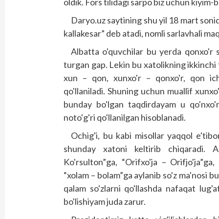
oldik. Fors tilidagi sarpo biz uchun kiyim-
Daryo.uz saytining shu yil 18 mart soni
kallakesar” deb atadi, nomli sarlavhali maqo
Albatta o'quvchilar bu yerda qonxo'r so
turgan gap. Lekin bu xatolikning ikkinchi 
xun – qon, xunxo'r – qonxo'r, qon ich
qo'llaniladi. Shuning uchun muallif xunx
bunday bo'lgan taqdirdayam u qo'nxo'r
noto'g'ri qo'llanilgan hisoblanadi.
Ochig'i, bu kabi misollar yaqqol e'tibors
shunday xatoni keltirib chiqaradi. A
Ko'rsulton”ga, “Orifxo'ja – Orifjo'ja”g
“xolam – bolam”ga aylanib so'z ma'nosi bu
qalam so'zlarni qo'llashda nafaqat lug'at
bo'lishiyam juda zarur.