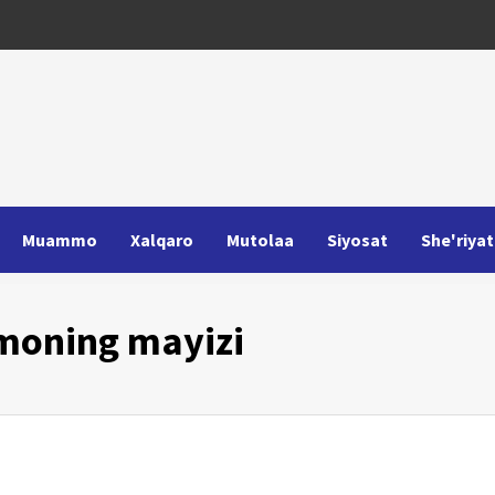
Muammo
Xalqaro
Mutolaa
Siyosat
She'riyat
moning mayizi