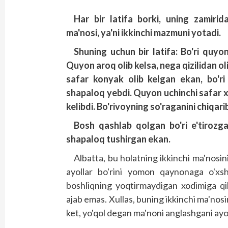
Har bir latifa borki, uning zamir
ma'nosi, ya'ni ikkinchi mazmuni yotadi.
Shuning uchun bir latifa: Bo'ri quyong
Quyon aroq olib kelsa, nega qizilidan ol
safar konyak olib kelgan ekan, bo'
shapaloq yebdi. Quyon uchinchi safar x
kelibdi. Bo'rivoyning so'raganini chiqari
Bosh qashlab qolgan bo'ri e'tirozg
shapaloq tushirgan ekan.
Albatta, bu holatning ikkinchi ma'nosini 
ayollar bo'rini yomon qaynonaga o'xsha
boshliqning yoqtirmaydigan xodimiga qi
ajab emas. Xullas, buning ikkinchi ma'nos
ket, yo'qol degan ma'noni anglashgani ayo