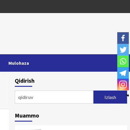
Mulohaza
Qidirish
Qidirshish:
Muammo