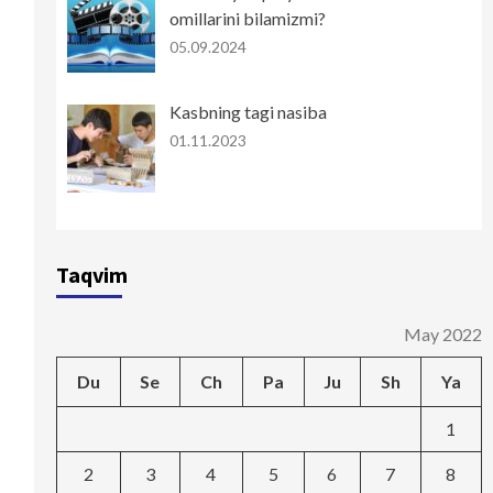
omillarini bilamizmi?
05.09.2024
Kasbning tagi nasiba
01.11.2023
Taqvim
May 2022
Du
Se
Ch
Pa
Ju
Sh
Ya
1
2
3
4
5
6
7
8