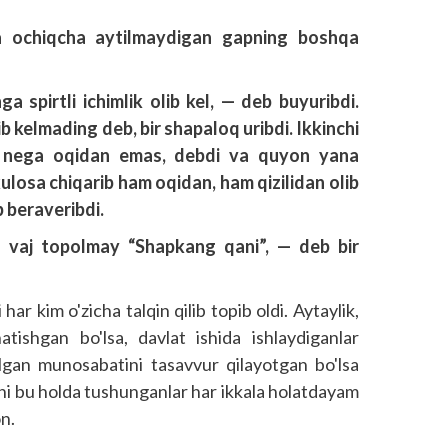
ida ochiqcha aytilmaydigan gapning boshqa
a spirtli ichimlik olib kel, — deb buyuribdi.
ib kelmading deb, bir shapaloq uribdi. Ikkinchi
ri nega oqidan emas, debdi va quyon yana
ulosa chiqarib ham oqidan, ham qizilidan olib
b beraveribdi.
a vaj topolmay “Shapkang qani”, — deb bir
har kim o'zicha talqin qilib topib oldi. Aytaylik,
tishgan bo'lsa, davlat ishida ishlaydiganlar
lgan munosabatini tasavvur qilayotgan bo'lsa
ini bu holda tushunganlar har ikkala holatdayam
n.