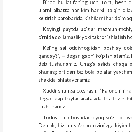
Biroq bu latifaning uch, to'rt, besh
ularni albatta har kim har xil talqin qil
keltirish barobarida, kishilarni har doim a
Keyingi paytda so'zlar mazmun-mohiyat
o'rnida qo'llamaslik yoki takror ishlatish ho
Keling sal oddiyrog'idan boshlay qola
qanday?”, — degan gapni ko'p ishlatamiz. L
deb tushunamiz. Chag'a aslida chaqa em
Shuning ortidan biz bola bolalar yaxshim
shaklda ishlataveramiz.
Xuddi shunga o'xshash. “Falonchining 
degan gap to'ylar arafasida tez-tez eshit
tushunamiz.
Turkiy tilda boshdan-oyoq so'zi forsiyd
Demak, biz bu so'zdan o'zimizga kiyim-