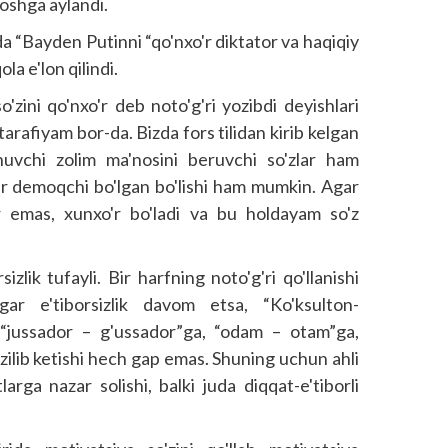
boshga aylandi.
da “Bayden Putinni “qo'nxo'r diktator va haqiqiy
la e'lon qilindi.
'zini qo'nxo'r deb noto'g'ri yozibdi deyishlari
tarafiyam bor-da. Bizda fors tilidan kirib kelgan
uvchi zolim ma'nosini beruvchi so'zlar ham
o'r demoqchi bo'lgan bo'lishi ham mumkin. Agar
 emas, xunxo'r bo'ladi va bu holdayam so'z
izlik tufayli. Bir harfning noto'g'ri qo'llanishi
gar e'tiborsizlik davom etsa, “Ko'ksulton-
a, “jussador – g'ussador”ga, “odam – otam”ga,
zilib ketishi hech gap emas. Shuning uchun ahli
larga nazar solishi, balki juda diqqat-e'tiborli