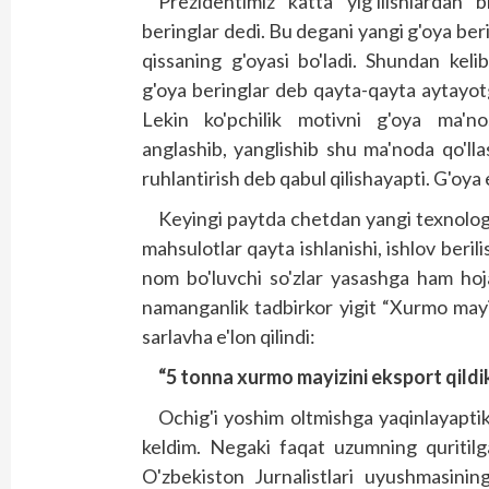
Prezidentimiz katta yig'ilishlardan b
beringlar dedi. Bu degani yangi g'oya beri
qissaning g'oya­­si bo'ladi. Shundan kel
g'oya beringlar deb qayta-qayta aytayotg
Lekin ko'pchilik motivni g'oya ma'no
anglashib, yanglishib shu ma'noda qo'llas
ruhlantirish deb qabul qilishayapti. G'oya
Keyingi paytda chetdan yangi texnologi
mahsulotlar qayta ishlanishi, ishlov beri
nom bo'luvchi so'zlar yasashga ham hoj
namanganlik tadbirkor yigit “Xurmo may
sarlavha e'lon qilindi:
“5 tonna xurmo mayizini eksport qildi
Ochig'i yoshim oltmishga yaqinlayapti
keldim. Negaki faqat uzumning quritilg
O'zbekiston Jurnalistlari uyushmasinin