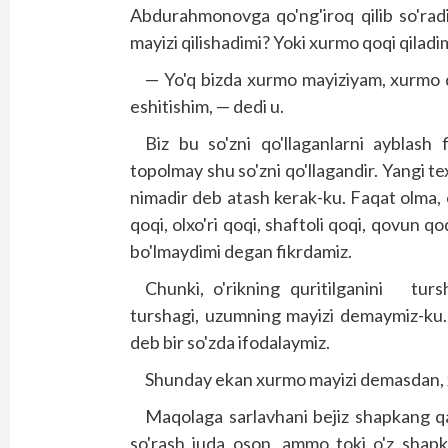
Abdurahmonovga qo'ng'iroq qilib so'ra
mayizi qilishadimi? Yoki xurmo qoqi qiladi
— Yo'q bizda xurmo mayiziyam, xurmo q
eshitishim, — dedi u.
Biz bu so'zni qo'llaganlarni ayblash f
topolmay shu so'zni qo'llagandir. Yangi t
nimadir deb atash kerak-ku. Faqat olma, o
qoqi, olxo'ri qoqi, shaftoli qoqi, qovun q
bo'lmaydimi degan fikrdamiz.
Chunki, o'rikning quritilganini turs
turshagi, uzumning mayizi demaymiz-ku.
deb bir so'zda ifodalaymiz.
Shunday ekan xurmo mayizi demasdan, 
Maqolaga sarlavhani bejiz shapkang qan
so'rash juda oson, ammo toki o'z shapk