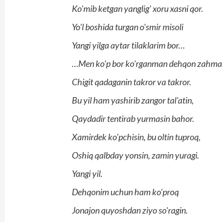
Ko'mib ketgan yanglig' xoru xasni qor.
Yo'l boshida turgan o'smir misoli
Yangi yilga aytar tilaklarim bor…
…Men ko'p bor ko'rganman dehqon zahmat
Chigit qadaganin takror va takror.
Bu yil ham yashirib zangor tal'atin,
Qaydadir tentirab yurmasin bahor.
Xamirdek ko'pchisin, bu oltin tuproq,
Oshiq qalbday yonsin, zamin yuragi.
Yangi yil.
Dehqonim uchun ham ko'proq
Jonajon quyoshdan ziyo so'ragin.