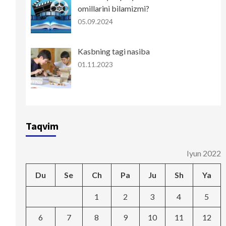
omillarini bilamizmi?
05.09.2024
Kasbning tagi nasiba
01.11.2023
Taqvim
Iyun 2022
Du
Se
Ch
Pa
Ju
Sh
Ya
1
2
3
4
5
6
7
8
9
10
11
12