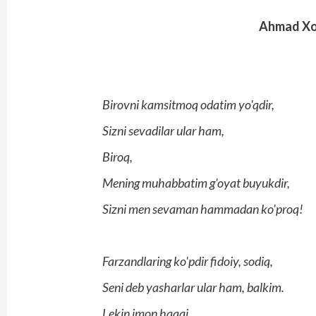
Ahmad Xo'j
Birovni kamsitmoq odatim yo'qdir,
Sizni sevadilar ular ham,
Biroq,
Mening muhabbatim g'oyat buyukdir,
Sizni men sevaman hammadan ko'proq!
Farzandlaring ko'pdir fidoiy, sodiq,
Seni deb yasharlar ular ham, balkim.
Lekin imon haqqi,