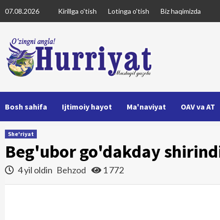
Skip
07.08.2026
Kirillga o'tish
Lotinga o'tish
Biz haqimizda
to
content
Bosh sahifa
Ijtimoiy hayot
Ma'naviyat
OAV va AT
She'riyat
Beg'ubor go'dakday shirind
4 yil oldin
Behzod
1 772