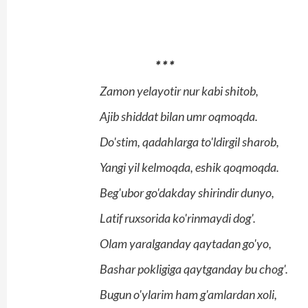
* * *
Zamon yelayotir nur kabi shitob,
Ajib shiddat bilan umr oqmoqda.
Do'stim, qadahlarga to'ldirgil sharob,
Yangi yil kelmoqda, eshik qoqmoqda.
Beg'ubor go'dakday shirindir dunyo,
Latif ruxsorida ko'rinmaydi dog'.
Olam yaralganday qaytadan go'yo,
Bashar pokligiga qaytganday bu chog'.
Bugun o'ylarim ham g'amlardan xoli,