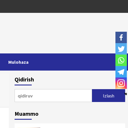
Mulohaza
Qidirish
Qidirshish:
Muammo