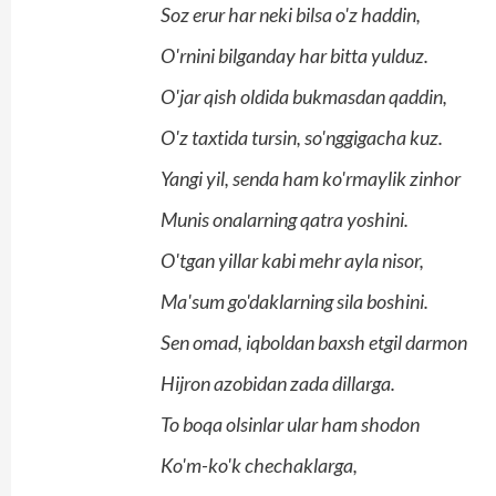
Soz erur har neki bilsa o'z haddin,
O'rnini bilganday har bitta yulduz.
O'jar qish oldida bukmasdan qaddin,
O'z taxtida tursin, so'nggigacha kuz.
Yangi yil, senda ham ko'rmaylik zinhor
Munis onalarning qatra yoshini.
O'tgan yillar kabi mehr ayla nisor,
Ma'sum go'daklarning sila boshini.
Sen omad, iqboldan baxsh etgil darmon
Hijron azobidan zada dillarga.
To boqa olsinlar ular ham shodon
Ko'm-ko'k chechaklarga,