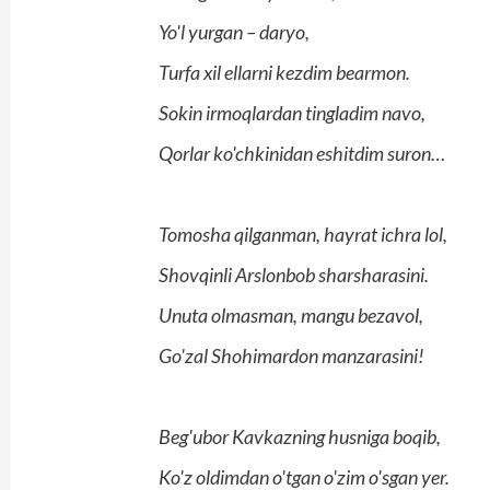
Yo'l yurgan – daryo,
Turfa xil ellarni kezdim bearmon.
Sokin irmoqlardan tingladim navo,
Qorlar ko'chkinidan eshitdim suron…
Tomosha qilganman, hayrat ichra lol,
Shovqinli Arslonbob sharsharasini.
Unuta olmasman, mangu bezavol,
Go'zal Shohimardon manzarasini!
Beg'ubor Kavkazning husniga boqib,
Ko'z oldimdan o'tgan o'zim o'sgan yer.