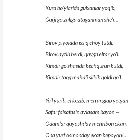
Kura bo'ylarida gulxanlar yoqib,
Gurji go'zaliga ataganman she'r…
Birov piyolada issiq choy tutdi,
Birov aytib berdi, qayga eltar yo'l.
Kimdir go'shasida kechqurun kutdi,
Kimdir tong mahali silkib qoldi qo'l…
Yo'l yurib, el kezib, men anglab yetgan
Safar falsafasin aylasam bayon —
Odamlar quyoshday mehribon ekan,
Ona yurt osmonday ekan bepoyon!..