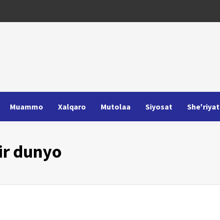
Muammo
Xalqaro
Mutolaa
Siyosat
She'riyat
ir dunyo