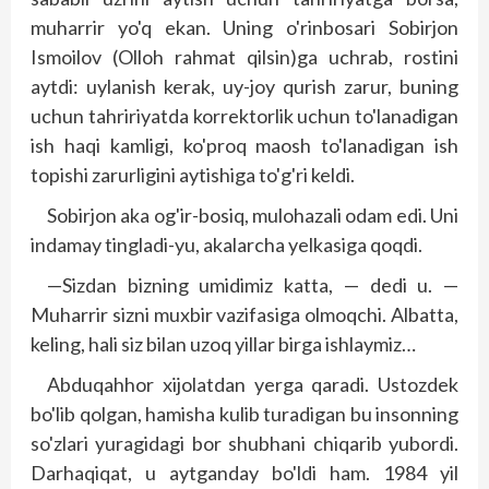
muharrir yo'q ekan. Uning o'rinbosari Sobirjon
Ismoilov (Olloh rahmat qilsin)ga uchrab, rostini
aytdi: uylanish kerak, uy-joy qurish zarur, buning
uchun tahririyatda korrektorlik uchun to'lanadigan
ish haqi kamligi, ko'proq maosh to'lanadigan ish
topishi zarurligini aytishiga to'g'ri keldi.
Sobirjon aka og'ir-bosiq, mulohazali odam edi. Uni
indamay tingladi-yu, akalarcha yelkasiga qoqdi.
—Sizdan bizning umidimiz katta, — dedi u. —
Muharrir sizni muxbir vazifasiga olmoqchi. Albatta,
keling, hali siz bilan uzoq yillar birga ishlaymiz…
Abduqahhor xijolatdan yerga qaradi. Ustoz­dek
bo'lib qolgan, hamisha kulib turadigan bu insonning
so'zlari yuragidagi bor shubhani chiqarib yubordi.
Darhaqiqat, u aytganday bo'ldi ham. 1984 yil