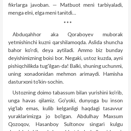
fikrlarga javoban. — Matbuot meni tarbiyaladi,
menga elni, elga meni tanitdi…
* * *
Abduqahhor aka Qoraboyev muborak
yetmishinchi kuzni qarshilamoqda. Aslida shuncha
bahor ko'rdi, deya aytiladi. Ammo biz bunday
deyishimizning boisi bor. Negaki, ustoz kuzda, ayni
pishiqchilikda tug'ilgan-da! Balki, shuning uchunmi,
uning xonadonidan mehmon arimaydi. Hamisha
das­turxoni to'kin-sochin.
Ustozning doimo tabassum bilan yurishini ko'rib,
unga havas qilamiz. Go'yoki, dunyoga bu inson
yig'lab emas, kulib kelganligi haqdagi tasavvur
yuraklarimizga jo bo'lgan. Abdulhay Maxsum
Qozoqov, Hasanboy Sultonov singari kulgu