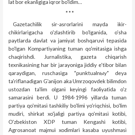
lat bor ekanligiga iqror bo'ldim…
* * *
Gazetachilik sir-asrorlarini mayda ikir-
chikirlarigacha o'zlashtirib bo'lganida, o'sha
paytlarda davlat va jamiyat boshqaruvi tepasida
bo'lgan Kompartiyaning tuman qo'mitasiga ishga
chaqirishdi. Jurnalistika, gazeta chiqarish
texnikasining har bir jarayoniga jiddiy e'tibor bilan
qaraydigan, ruschasiga “punktualnыy” deya
ta'riflanadigan G'anijon aka Umrzoqovdek bilimdon
ustozdan ta'lim olgani keyingi faoliyatida o'z
samarasini berdi. U 1984-1996 yillarda tuman
partiya qo'mitasi tashkiliy bo'limi yo'riqchisi, bo'lim
mudiri, shirkat xo'jaligi partiya qo'mitasi kotibi,
O'zbekiston XDP tuman Kengashi kotibi,
Agrosanoat majmui xodimlari kasaba uyushmasi