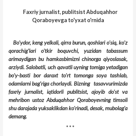
Faxriy jurnalist, publitsist Abduqahhor
Qoraboyevga to'yxat o'rnida
Bo'ydor, keng yelkali, qirra burun, qoshlari o'siq, ko'z
qorachig'lari o'tkir boquvchi, yuzidan tabassum
arimaydigan bu hamkasbimizni chinorga qiyoslasak,
arziydi. Salobatli, uch qavatli uyning tomiga yetadigan
bo'y-basti bor daraxt to'rt tomonga soya tashlab,
odamlarni bag'riga chorlaydi. Bizning tasavvurimizda
faxriy jurnalist, iqtidorli pub­litsist, ajoyib do'st va
mehribon ustoz Abduqahhor Qoraboyevning timsoli
shu darajada yuksaklikdan ko'rinadi, desak, mubolag'a
demang.
* * *