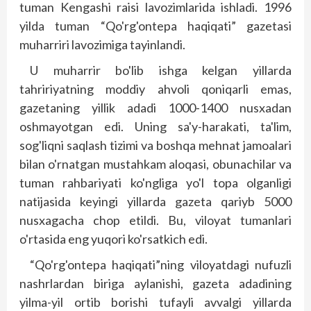
tuman Kengashi rai­­si lavozimlarida ishladi. 1996
yilda tuman “Qo'rg'ontepa haqiqati” gazetasi
muharriri lavozimiga tayinlandi.
U muharrir bo'lib ishga kelgan yillarda
tahririyatning moddiy ahvoli qoniqarli emas,
gazetaning yillik adadi 1000-1400 nusxadan
oshmayotgan edi. Uning sa'y-harakati, ta'lim,
sog'liqni saqlash tizimi va boshqa mehnat jamoalari
bilan o'rnatgan mustahkam aloqasi, obunachilar va
tuman rahbariyati ko'ngliga yo'l topa olganligi
natijasida keyingi yillarda gazeta qariyb 5000
nusxagacha chop etildi. Bu, viloyat tumanlari
o'rtasida eng yuqori ko'rsatkich edi.
“Qo'rg'ontepa haqiqati”ning viloyatdagi nufuzli
nashrlardan biriga aylanishi, gazeta adadining
yilma-yil ortib borishi tufayli avvalgi yillarda