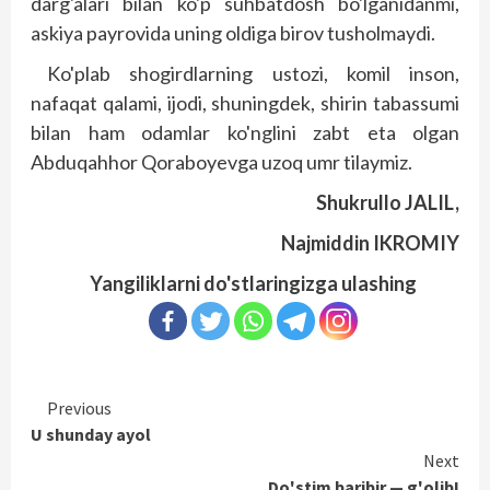
darg'alari bilan ko'p suhbatdosh bo'lganidanmi,
askiya payrovida uning oldiga birov tusholmaydi.
Ko'plab shogirdlarning ustozi, komil inson,
nafaqat qalami, ijodi, shuningdek, shirin tabassumi
bilan ham odamlar ko'nglini zabt eta olgan
Abduqahhor Qoraboyevga uzoq umr tilaymiz.
Shukrullo JALIL,
Najmiddin IKROMIY
Yangiliklarni do'stlaringizga ulashing
Continue
Previous
U shunday ayol
Reading
Next
Do'stim baribir — g'olib!