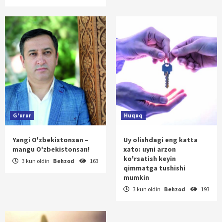
G'urur
Huquq
Yangi O'zbekistonsan –
Uy olishdagi eng katta
mangu O'zbekistonsan!
xato: uyni arzon
ko'rsatish keyin
3 kun oldin
Behzod
163
qimmatga tushishi
mumkin
3 kun oldin
Behzod
193