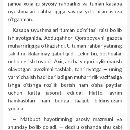
jamoa xo'jaligi siyosiy rahbarligi va tuman kasaba
uyushmalari rahbarligiga saylov yo'li bilan ishga
o'tganman…
Kasaba uyushmalari tuman qo'mitasi raisi bo'lib
ishlayotganida, Abduqahhor Qoraboyevni gazeta
muharrirligiga o'tkazishdi. U tuman rahbariyatining
taklifini ikkilanmay qabul qildi. Lekin bu, boshqalar
uchun erish tuyuldi. Axir, ancha yuqori oylik maosh
olayotgan lavozimni tashlab, tahririyatga — uning
yarmicha ish haqi beriladigan muharrirlik vazifasiga
ishga o'tishga rozilik berish ham o'sha paytlar
uchun katta jasorat edi-da! Hatto, ayrim
hamkasblari ham bunga taajjub bildirishgani
yodida.
— Matbuot hayotimning asosiy mazmuni va
shunday bo'lib qoladi, — dedi u o'shanda shu kabi