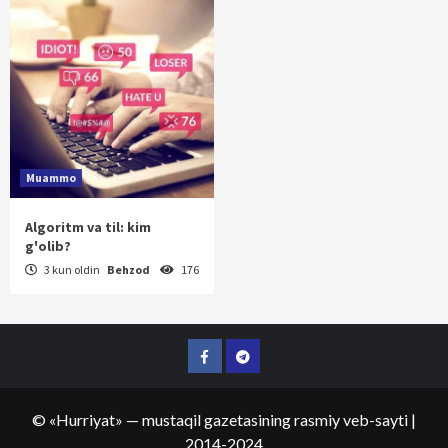
Muammo
Algoritm va til: kim
g'olib?
3 kun oldin
Behzod
176
Facebook
Telegram
©
«Hurriyat»
— mustaqil gazetasining rasmiy veb-sayti
|
2014-2024