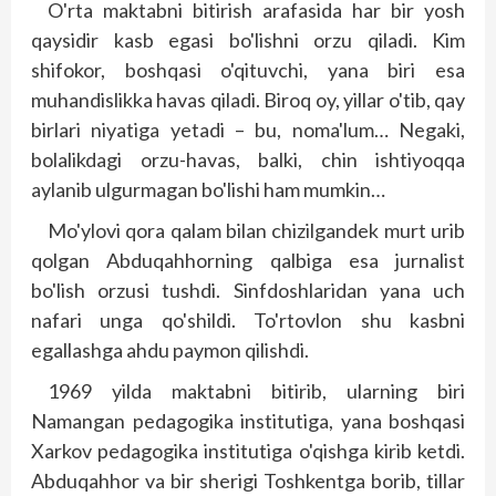
O'rta maktabni bitirish arafasida har bir yosh
qaysidir kasb egasi bo'lishni orzu qiladi. Kim
shifokor, boshqasi o'qituvchi, yana biri esa
muhandislikka havas qiladi. Biroq oy, yillar o'tib, qay
birlari niyatiga yetadi – bu, noma'lum… Negaki,
bolalikdagi orzu-havas, balki, chin ishtiyoqqa
aylanib ulgurmagan bo'lishi ham mumkin…
Mo'ylovi qora qalam bilan chizilgandek murt urib
qolgan Abduqahhorning qalbiga esa jurnalist
bo'lish orzusi tushdi. Sinfdoshlaridan yana uch
nafari unga qo'shildi. To'rtovlon shu kasbni
egallashga ahdu paymon qilishdi.
1969 yilda maktabni bitirib, ularning biri
Namangan pedagogika institutiga, yana bosh­qasi
Xarkov pedagogika institutiga o'qishga kirib ketdi.
Abduqahhor va bir sherigi Toshkentga borib, tillar