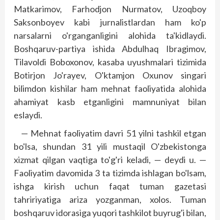
Matkarimov, Farhodjon Nurmatov, Uzoqboy
Saksonboyev kabi jurnalistlardan ham ko'p
narsalarni o'rganganligini alohida ta'kidlaydi.
Boshqaruv-partiya ishida Abdulhaq Ibragimov,
Tilavoldi Boboxonov, kasaba uyushmalari tizimida
Botirjon Jo'rayev, O'ktamjon Oxunov singari
bilimdon kishilar ham mehnat faoliyatida alohida
ahamiyat kasb etganligini mamnuniyat bilan
eslaydi.
— Mehnat faoliyatim davri 51 yilni tashkil etgan
bo'lsa, shundan 31 yili mustaqil O'zbekistonga
xizmat qilgan vaqtiga to'g'ri keladi, — deydi u. —
Faoliyatim davomida 3 ta tizimda ishlagan bo'lsam,
ishga kirish uchun faqat tuman gazetasi
tahririyatiga ariza yozganman, xolos. Tuman
boshqaruv idorasiga yuqori tashkilot buyrug'i bilan,