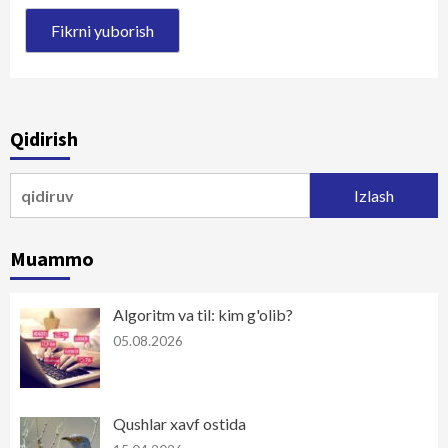
Qidirish
Qidirshish:
Muammo
Algoritm va til: kim g'olib?
05.08.2026
Qushlar xavf ostida