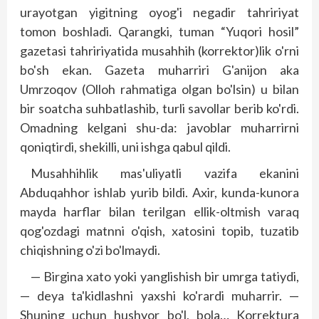
urayotgan yigitning oyog'i negadir tahririyat
tomon boshladi. Qarangki, tuman “Yuqori hosil”
gazetasi tahririyatida musahhih (korrektor)lik o'rni
bo'sh ekan. Gazeta muharriri G'anijon aka
Umrzoqov (Olloh rahmatiga olgan bo'lsin) u bilan
bir soatcha suhbatlashib, turli savollar berib ko'rdi.
Omadning kelgani shu-da: javoblar muharrirni
qoniqtirdi, shekilli, uni ishga qabul qildi.
Musahhihlik mas'uliyatli vazifa ekanini
Abduqahhor ishlab yurib bildi. Axir, kunda-kun­ora
mayda harflar bilan terilgan ellik-oltmish varaq
qog'ozdagi matnni o'qish, xatosini topib, tuzatib
chiqishning o'zi bo'lmaydi.
— Birgina xato yoki yanglishish bir umrga tatiydi,
— deya ta'kidlashni yaxshi ko'rardi muharrir. —
Shuning uchun hushyor bo'l, bola… Korrektura