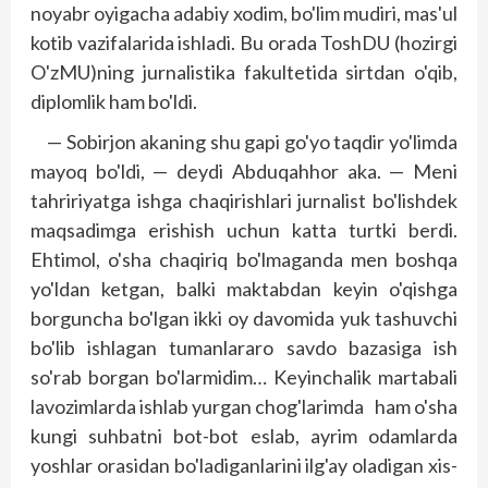
noyabr oyigacha adabiy xodim, bo'lim mudiri, mas'ul
kotib vazifalarida ishladi. Bu orada ToshDU (hozirgi
O'zMU)ning jurnalistika fakultetida sirtdan o'qib,
diplomlik ham bo'ldi.
— Sobirjon akaning shu gapi go'yo taqdir yo'limda
mayoq bo'ldi, — deydi Abduqahhor aka. — Meni
tahririyatga ishga chaqirishlari jurnalist bo'lishdek
maqsadimga erishish uchun katta turtki berdi.
Ehtimol, o'sha chaqiriq bo'lmaganda men boshqa
yo'ldan ketgan, balki maktabdan keyin o'qishga
borguncha bo'lgan ikki oy davomida yuk tashuvchi
bo'lib ishlagan tumanlararo savdo bazasiga ish
so'rab borgan bo'larmidim… Keyinchalik martabali
lavozimlarda ishlab yurgan chog'larimda ham o'sha
kungi suhbatni bot-bot eslab, ayrim odamlarda
yoshlar orasidan bo'ladiganlarini ilg'ay oladigan xis­