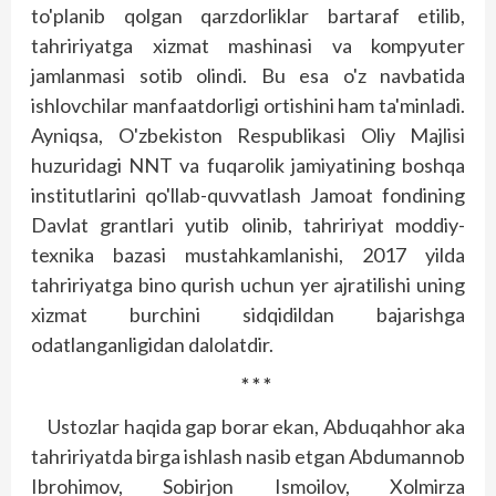
to'planib qolgan qarzdorliklar bartaraf etilib,
tahririyatga xizmat mashinasi va kompyuter
jamlanmasi sotib olindi. Bu esa o'z navbatida
ishlovchilar manfaatdorligi ortishini ham ta'minladi.
Ayniqsa, O'zbekiston Respublikasi Oliy Majlisi
huzuridagi NNT va fuqarolik jamiyatining boshqa
institutlarini qo'llab-quvvatlash Jamoat fondining
Davlat grantlari yutib olinib, tahririyat moddiy-
texnika bazasi mus­tahkamlanishi, 2017 yilda
tahririyatga bino qurish uchun yer ajratilishi uning
xizmat burchini sidqidildan bajarishga
odatlanganligidan dalolatdir.
* * *
Ustozlar haqida gap borar ekan, Abduqahhor aka
tahririyatda birga ishlash nasib etgan Abdumannob
Ibrohimov, Sobirjon Ismoilov, Xolmirza