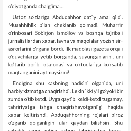
o'qiyotganda chalg'ima…
Ustoz so'zlariga Abduqahhor qat'iy amal qildi.
Musahhihlik bilan cheklanib qolmadi. Muharrir
o'rinbosari Sobirjon Ismoilov va boshqa tajribali
jurnalistlardan xabar, lavha va maqolalar yozish sir-
asrorlarini o'rgana bordi. Ilk maqolasi gazeta orqali
o'quvchilarga yetib borganda, suyunganlarini, uni
ko'tarib borib, ota-onasi va o'rtoqlariga ko'rsatib
maqtanganini aytmaysizmi!
Endigina shu kasbning hadisini olganida, uni
harbiy xizmatga chaqirishdi. Lekin ikki yil go'yoki bir
zumda o'tib ketdi. Uyga qaytib, keldi-ketdi tugamay,
tahririyatga ishga chaqirishayotganligi haqida
xabar keltirishdi. Abduqahhorning rejalari biroz
o'zgarib qolganligini ular qaydan bilishsin! Shu
sababli uzrini aytish uchun tahririyatga borsa,