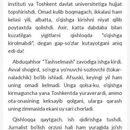
instituti va Toshkent davlat universitetiga hujjat
topshirishdi. Omad kulib boqmagach, ikkalasi ham
kelasi yili, albatta, o'qishga kirishni niyat qilib
poytaxtda qolishdi. Axir, katta dabdaba bilan
kuzatilgan yigitlarni qishloqda “o'qishga
kirolmabdi”, degan gap-so'zlar kutayotgani aniq
edi-da!
Abduqahhor “Tashselmash” zavodiga ishga kirdi.
Avval shogird, so'ngra yo'nuvchi-sozlovchi (tokar-
naladchik) bo'lib ishladi. Afsuski, keyingi yil ham
uning omadi kelmadi. Unga qolsa-ku, o'qishga
kirmaguncha yana Toshkentda yuraverardi, ammo
ota-onasining keksayib qolgani, ularga qarash
uning zimmasida ekani uy sari chorladi.
Qishloqqa qaytgach, ish qidirishga tushdi.
Jurnalist bo'lish orzusi hali ham yuragida jo'sh