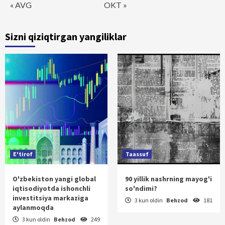
« AVG
OKT »
Sizni qiziqtirgan yangiliklar
E'tirof
Taassuf
O'zbekiston yangi global
90 yillik nashrning mayog'i
iqtisodiyotda ishonchli
so'ndimi?
investitsiya markaziga
3 kun oldin
Behzod
181
aylanmoqda
3 kun oldin
Behzod
249