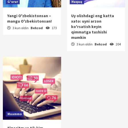
G'urur
Huquq
Yangi O'zbekistonsan –
Uy olishdagi eng katta
mangu O'zbekistonsan!
xato: uyni arzon
ko'rsatish keyin
3 kun oldin
Behzod
173
qimmatga tushishi
mumkin
3 kun oldin
Behzod
204
Muammo
Algoritm va til: kim