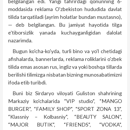
belgilangan edi. Yangi tahrirdagi qonunning 6-
moddasida reklama O'zbekiston hududida davlat
tilida tarqatiladi (ayrim holatlar bundan mustasno),
— deb belgilangan. Bu jamiyat hayotida tilga
e'tiborsizlik yanada kuchayganligidan dalolat
nazarimda.
Bugun ko'cha-ko'yda, turli bino va yo'l chetidagi
afishalarda, bannerlarda, rek­lama roliklarini o'zbek
tilida emas asosan rus, ingliz va yoki boshqa tillarda
berilishi tilimizga nisbatan bizning munosabatimizni
ifoda etib turibdi.
Buni biz Sirdaryo viloyati Guliston shahrining
Markaziy ko'chalarida “VIP studio”, “MANGO
BURGER”, “FAMILY SHOP”, “SPORT ZONA 13”,
“Klassniy – Kolbasniy”, “BEAUTY SALON”,
“MAJOR BUTIK”, “FRIENDS”, “VODKA”,