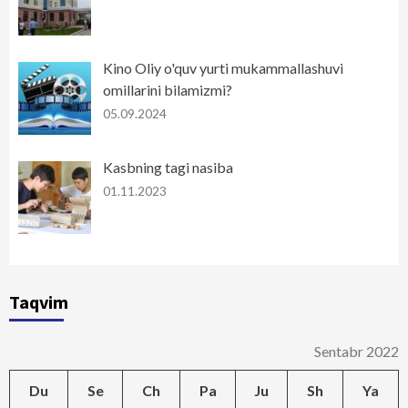
Kino Oliy o'quv yurti mukammallashuvi
omillarini bilamizmi?
05.09.2024
Kasbning tagi nasiba
01.11.2023
Taqvim
Sentabr 2022
Du
Se
Ch
Pa
Ju
Sh
Ya