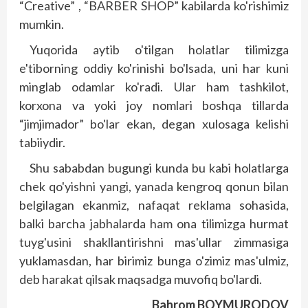
“Creative” , “BARBER SHOP” kabilarda ko'rishimiz
mumkin.
Yuqorida aytib o'tilgan holatlar tilimizga
e'tiborning oddiy ko'rinishi bo'lsada, uni har kuni
minglab odamlar ko'radi. Ular ham tashkilot,
korxona va yoki joy nomlari boshqa tillarda
“jimjimador” bo'lar ekan, degan xulosaga kelishi
tabiiydir.
Shu sababdan bugungi kunda bu kabi holatlarga
chek qo'yishni yangi, yanada kengroq qonun bilan
belgilagan ekanmiz, nafaqat reklama sohasida,
balki barcha jabhalarda ham ona tilimizga hurmat
tuyg'usini shakllantirishni mas'ullar zimmasiga
yuklamasdan, har birimiz bunga o'zimiz mas'ulmiz,
deb harakat qilsak maqsadga muvofiq bo'lardi.
Bahrom BOYMURODOV