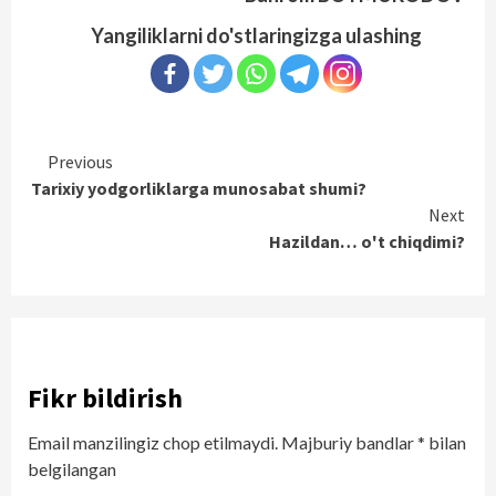
Yangiliklarni do'stlaringizga ulashing
Continue
Previous
Tarixiy yodgorliklarga munosabat shumi?
Reading
Next
Hazildan… o't chiqdimi?
Fikr bildirish
Email manzilingiz chop etilmaydi.
Majburiy bandlar
*
bilan
belgilangan