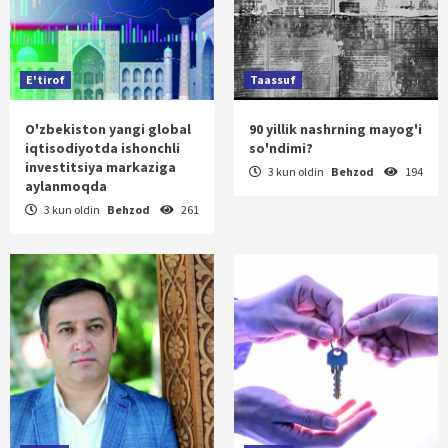
E'tirof
Taassuf
O'zbekiston yangi global
90 yillik nashrning mayog'i
iqtisodiyotda ishonchli
so'ndimi?
investitsiya markaziga
3 kun oldin
Behzod
194
aylanmoqda
3 kun oldin
Behzod
261