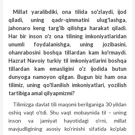
Millat yaralibdiki, ona tilida so'zlaydi, ijod
qiladi, uning qadr-qimmatini ulug'lashga,
jahonaro keng targ'ib qilishga harakat qiladi.
Har bir inson o'z ona tilining imkoniyatlaridan
unumli foydalanishga, uning jozibasini,
ohanrabosini boshqa tillardan kam ko'rmaydi.
Hazrat Navoiy turkiy til imkoniyatlarini boshqa
tillardan kam emasligini o'z ijodida butun
dunyoga namoyon qilgan. Bugun biz ham ona
tilimiz, uning qo'llanilish imkoniyatlari, yozilish
tartibiga amal qilyapmizmi?
Tilimizga davlat tili maqomi berilganiga 30 yildan
oshiq vaqt o'tdi. Shu vaqt mobaynida til – uning
inson va jamiyat hayotidagi o'rni, millat
mavjudligining asosiy ko'rinishi sifatida ko'plab