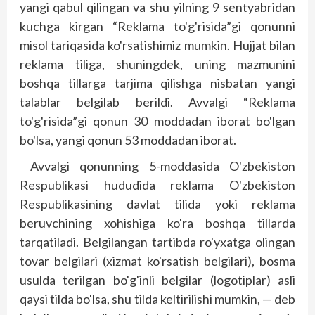
yangi qabul qilingan va shu yilning 9 sentyabridan
kuchga kirgan “Reklama to'g'risida”gi qonunni
misol tariqasida ko'rsatishimiz mumkin. Hujjat bilan
reklama tiliga, shuningdek, uning mazmunini
boshqa tillarga tarjima qilishga nisbatan yangi
talablar belgilab berildi. Avvalgi “Reklama
to'g'risida”gi qonun 30 moddadan iborat bo'lgan
bo'lsa, yangi qonun 53 moddadan iborat.
Avvalgi qonunning 5-moddasida O'zbekis­ton
Respublikasi hududida reklama O'zbekis­ton
Respublikasining davlat tilida yoki rek­lama
beruvchining xohishiga ko'ra boshqa tillarda
tarqatiladi. Belgilangan tartibda ro'yxatga olingan
tovar belgilari (xizmat ko'rsatish belgilari), bosma
usulda terilgan bo'g'inli belgilar (logotiplar) asli
qaysi tilda bo'lsa, shu tilda keltirilishi mumkin, — deb