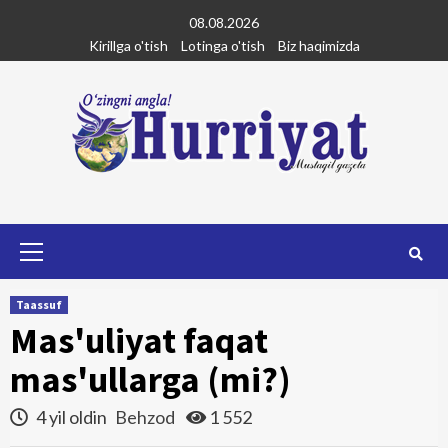
Skip
08.08.2026
to
Kirillga o'tish
Lotinga o'tish
Biz haqimizda
content
Primary
Menu
Taassuf
Mas'uliyat faqat
mas'ullarga (mi?)
4 yil oldin
Behzod
1 552