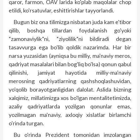
qaror, farmon, OAV larida ko'plab maqolalar chop
etildi, ko'rsatuvlar, eshittirishlar tayyorlandi.
Bugun biz ona tilimizga nisbatan juda kam e'tibor
qilib, boshqa tillardan foydalanish go'yoki
“zamonaviylik”ni, “ziyolilik”ni bildiradi degan
tasavvurga ega bo'lib qoldik nazarimda. Har bir
narsa yuzasidan (ayniqsa bu milliy, ma'naviy meros,
qadriyat masalalari bilan bog'liq bo'lsa) qonun qabul
qilinishi, jamiyat hayotida milliy-ma'naviy
merosning qadriyatlarning qashshoqlashuvidan,
yo'qolib borayotganligidan dalolat. Aslida bizning
xalqimiz, millatimizga xos bo'lgan mentalitetimizda,
azaliy qadriyatlarda yozilgan qonunlar emas,
yozilmagan ma'naviy, axloqiy xislatlar birlamchi
o'rinda turgan.
Bu o'rinda Prezident tomonidan imzolangan