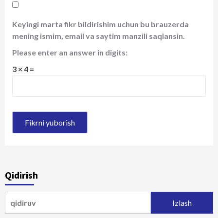
Keyingi marta fikr bildirishim uchun bu brauzerda
mening ismim, email va saytim manzili saqlansin.
Please enter an answer in digits:
3 × 4 =
Qidirish
Qidirshish: