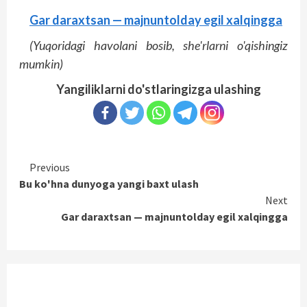
Gar daraxtsan — majnuntolday egil xalqingga
(Yuqoridagi havolani bosib, she'rlarni o'qishingiz
mumkin)
Yangiliklarni do'stlaringizga ulashing
Continue
Previous
Bu ko'hna dunyoga yangi baxt ulash
Reading
Next
Gar daraxtsan — majnuntolday egil xalqingga