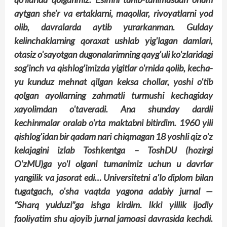
aytgan she'r va ertaklarni, maqollar, rivoyatlarni yod
olib, davralarda aytib yurarkanman. Gulday
kelinchaklarning qoraxat ushlab yig'lagan damlari,
otasiz o'sayotgan dugonalarimning qayg'uli ko'zlaridagi
sog'inch va qish­log'imizda yigitlar o'rnida qolib, kecha-
yu kunduz mehnat qilgan keksa chollar, yoshi o'tib
qolgan ayollarning zahmatli turmushi kechagiday
xayolimdan o'taveradi. Ana shunday dardli
kechinmalar oralab o'rta maktabni bitirdim. 1960 yili
qishlog'idan bir qadam nari chiqmagan 18 yoshli qiz o'z
kelajagini izlab Toshkentga – ToshDU (hozirgi
O'zMU)ga yo'l olgani tumanimiz uchun u davr­lar
yangilik va jasorat edi… Universitetni a'lo diplom bilan
tugatgach, o'sha vaqtda yagona adabiy jurnal —
“Sharq yulduzi”ga ishga kirdim. Ikki yillik ijodiy
faoliyatim shu ajoyib jurnal jamoasi davrasida kechdi.