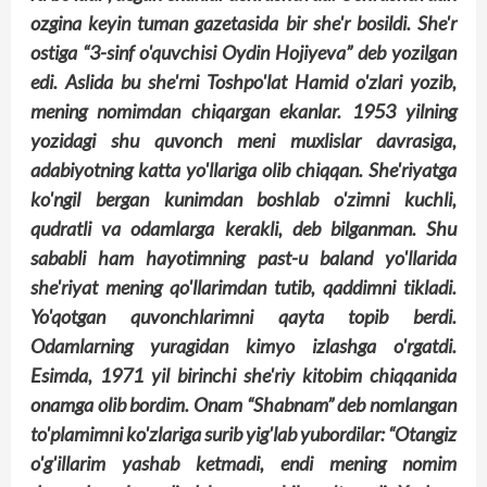
ozgina keyin tuman gazetasida bir she'r bosildi. She'r
ostiga “3-sinf o'quvchisi Oydin Hojiyeva” deb yozilgan
edi. Aslida bu she'r­­ni Tosh­po'lat Hamid o'zlari yozib,
mening nomimdan chiqargan ekanlar. 1953 yilning
yozidagi shu quvonch meni muxlislar davrasiga,
adabiyotning katta yo'llariga olib chiqqan. She'riyatga
ko'ngil bergan kunimdan boshlab o'zimni kuchli,
qudratli va odamlarga kerakli, deb bilganman. Shu
sababli ham hayotimning past-u baland yo'llarida
she'riyat mening qo'llarimdan tutib, qaddimni tikladi.
Yo'qotgan quvonchlarimni qayta topib berdi.
Odamlarning yuragidan kimyo izlashga o'rgatdi.
Esimda, 1971 yil birinchi she'riy kitobim chiqqanida
onamga olib bordim. Onam “Shabnam” deb nomlangan
to'plamimni ko'zlariga surib yig'lab yubordilar: “Otangiz
o'g'illarim yashab ketmadi, endi mening nomim