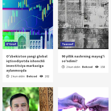
E'tirof
Taassuf
O'zbekiston yangi global
90 yillik nashrning mayog'i
iqtisodiyotda ishonchli
so'ndimi?
investitsiya markaziga
2 kun oldin
Behzod
158
aylanmoqda
2 kun oldin
Behzod
202