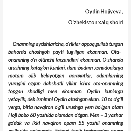
Oydin Hojiyeva,
O'zbekiston xalq shoiri
Onamning
aytishlaricha
, o'riklar
oppoq
gullab
turgan
bahorda
choshgoh
payti
tug'ilgan
ekanman
. Ota-
onamning o'n oltinchi farzandlari ekanman. O'shanda
urushning katag'on kunlari, dam-badam xonadonlarga
motam olib kelayotgan qoraxatlar, odamlarning
yuragini ezgan dahshatli yillar ichra ota-onamning
topgan shodligi men ekanman. Oydin kunlarga
yetaylik, deb ismimni Oydin atashgan ekan. 10 ta o'g'li
yerga, bitta navqiron o'g'li urushga yem bo'lgan otam
Hoji bobo 60 yoshida olamdan o'tgan. Men – 3 yashar
go'dak va ikki navqiron opam 55 yoshli onam­ning
qo'llarida qolganmiz. Esimni tanib-tanimasdan onam