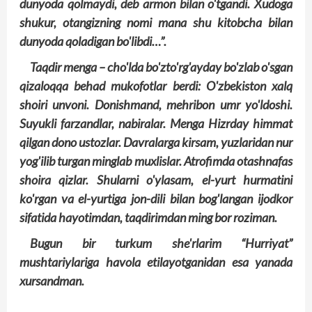
dunyoda qolmaydi, deb armon bilan o'tgandi. Xudoga
shukur, otangizning nomi mana shu kitob­­cha bilan
dunyoda qoladigan bo'libdi…”.
Taqdir menga – cho'lda bo'zto'rg'ayday bo'zlab o'sgan
qizaloqqa behad mukofotlar berdi: O'zbekiston xalq
shoiri unvoni. Donishmand, mehribon umr yo'ldoshi.
Suyukli farzandlar, nabiralar. Menga Hizrday himmat
qilgan dono ustozlar. Davralarga kirsam, yuzlaridan nur
yog'ilib turgan minglab muxlislar. Atrofimda otashnafas
shoira qizlar. Shularni o'ylasam, el-yurt hurmatini
ko'rgan va el-yurtiga jon-dili bilan bog'langan ijodkor
sifatida hayotimdan, taqdirimdan ming bor roziman.
Bugun bir turkum she'rlarim “Hurriyat”
mushtariylariga havola etilayotganidan esa yanada
xursandman.