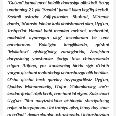
“Gulxan” jurnali meni bolalik davrasiga olib kirdi. So'ng
umrimning 21 yili “Sao­dat” jurnali bilan bog'liq kechdi.
Sevimli ustozim Zulfiyaxonim, Shuhrat, Mirtemir
domla, To'xtasin Jalolov kabi donishmand olim, Uyg'un,
Toshpo'lat Hamid kabi mendan mehrini, mehnatini,
madadini ayamagan ulug' insonlardan bir umr
qarzdorman. Bolaligim kengliklarda, qo'shni
“Mullatosh” qishlog'ining zaranglarida, Zarafshon
daryosining yovshanlar iforiga to'la chimzorlarida
o'tgan. Ittifoqo, yoz kunlarining birida sigir o'tlatib
yurgan qizchani maktabdagi uchrashuvga olib ketdilar.
O'sha qizcha hech qanday tayyorgarliksiz Uyg'un,
Quddus Muhammadiy, G'afur G'ulomlarning she'r­
laridan ifodali o'qib berib, barchani lol etgan. Xalq shoiri
Uyg'un: “Shu mayizdekkina qish­loqda she'riyatning
nafasini ko'ryapman. Uni tarbiya qilsa, binoyiday shoi­­
ra bo'ladi”, degan ekanlar uchrashuvda. Uchrashuvdan