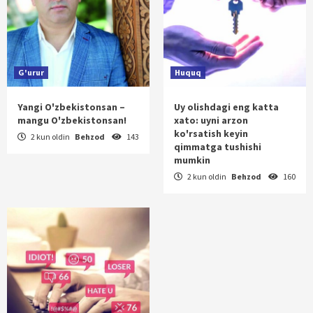
G'urur
Huquq
Yangi O'zbekistonsan –
Uy olishdagi eng katta
mangu O'zbekistonsan!
xato: uyni arzon
ko'rsatish keyin
2 kun oldin
Behzod
143
qimmatga tushishi
mumkin
2 kun oldin
Behzod
160