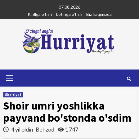
Skip
07.08.2026
to
Kirillga o'tish
Lotinga o'tish
Biz haqimizda
content
Primary
Menu
She'riyat
Shoir umri yoshlikka
payvand bo'stonda o'sdim
4 yil oldin
Behzod
1 747