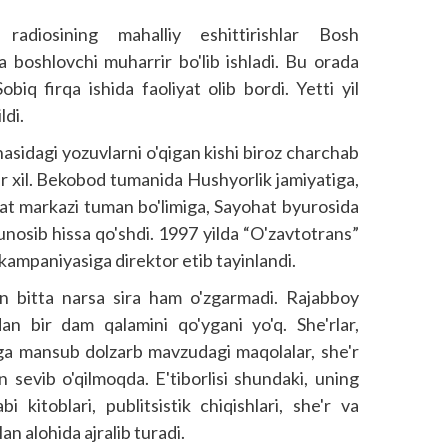
 radiosining mahalliy eshittirishlar Bosh
boshlovchi muharrir bo'lib ishladi. Bu orada
biq firqa ishida faoliyat olib bordi. Yetti yil
ldi.
idagi yozuvlarni o'qigan kishi biroz charchab
har xil. Bekobod tumanida Hushyorlik jamiyatiga,
ifat markazi tuman bo'limiga, Sayohat byurosida
munosib hissa qo'shdi. 1997 yilda “O'zavtotrans”
 kampaniyasiga direktor etib tayinlandi.
kin bitta narsa sira ham o'zgarmadi. Rajabboy
dan bir dam qalamini qo'ygani yo'q. She'rlar,
miga mansub dolzarb mavzudagi maqolalar, she'r
n sevib o'qilmoqda. E'tiborlisi shundaki, uning
kitoblari, publitsistik chiqishlari, she'r va
an alohida ajralib turadi.