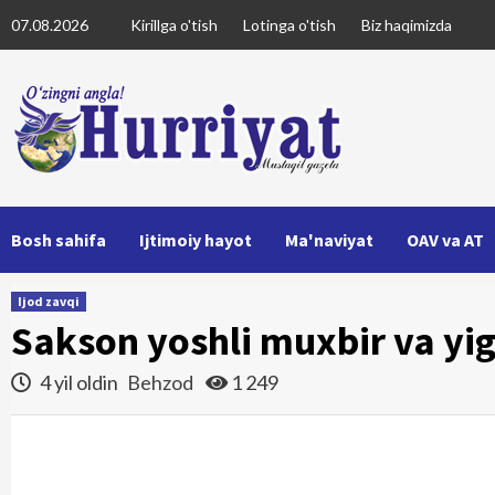
Skip
07.08.2026
Kirillga o'tish
Lotinga o'tish
Biz haqimizda
to
content
Bosh sahifa
Ijtimoiy hayot
Ma'naviyat
OAV va AT
Ijod zavqi
Sakson yoshli muxbir va yi
4 yil oldin
Behzod
1 249