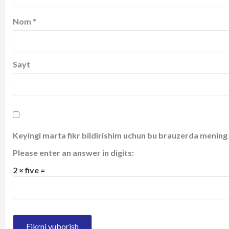
Nom
*
Sayt
Keyingi marta fikr bildirishim uchun bu brauzerda mening 
Please enter an answer in digits:
2 × five =