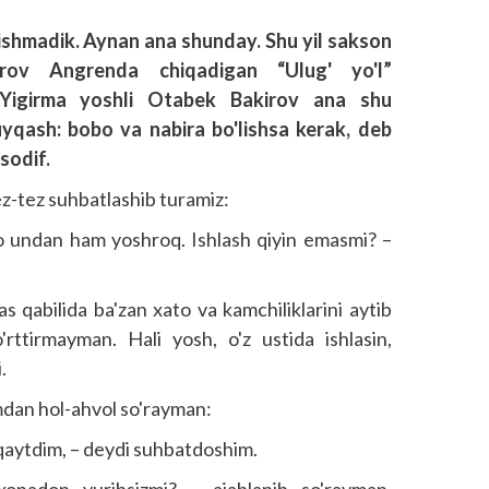
ishmadik. Aynan ana shunday. Shu yil sakson
irov Angrenda chiqadigan “Ulug' yo'l”
 Yigirma yoshli Otabek Bakirov ana shu
uyqash: bobo va nabira bo'lishsa kerak, deb
sodif.
ez-tez suhbatlashib turamiz:
o undan ham yoshroq. Ishlash qiyin emasmi? –
s qabilida ba'zan xato va kamchiliklarini aytib
ttirmayman. Hali yosh, o'z ustida ishlasin,
.
dan hol-ahvol so'rayman:
 qaytdim, – deydi suhbatdoshim.