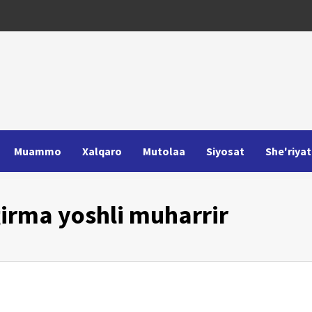
Muammo
Xalqaro
Mutolaa
Siyosat
She'riyat
girma yoshli muharrir