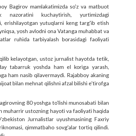
boy Bagirov mamlakatimizda so'z va matbuot
ilik nazoratini kuchaytirish, yurtimizdagi
i, erishilayotgan yutuqlarni keng targ'ib etish
Ayniqsa, yosh avlodni ona Vatanga muhabbat va
tlar ruhida tarbiyalash borasidagi faoliyati
ilib kelayotgan, ustoz jurnalist hayotda tetik,
day tabarruk yoshda ham el koriga yarash,
mmaga ham nasib qilavermaydi. Rajabboy akaning
oat bilan mehnat qilishni afzal bilishi e'tirofga
irovning 80 yoshga to'lishi munosabati bilan
osh muharrir ustozning hayoti va faoliyati haqida
 O'zbekiston Jurnalistlar uyushmasining Faxriy
­riknomasi, qimmatbaho sovg'alar tortiq qilindi.
di: