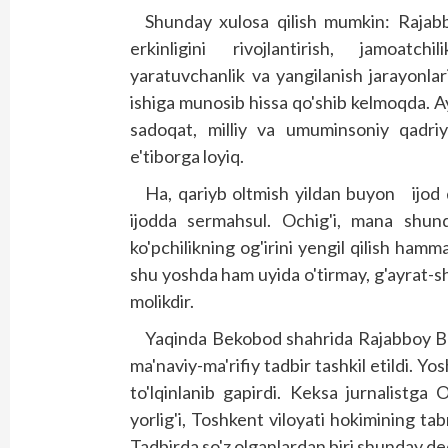
Shunday xulosa qilish mumkin: Rajab
erkinligini rivojlantirish, jamoatch
yaratuvchanlik va yangilanish jarayonlar
ishiga munosib hissa qo'shib kelmoqda. 
sadoqat, milliy va umuminsoniy qadriya
e'tiborga loyiq.
Ha, qariyb oltmish yildan buyon ijod q
ijodda sermahsul. Ochig'i, mana shun
ko'pchilikning og'irini yengil qilish ha
shu yoshda ham uyida o'tirmay, g'ayrat-shij
molikdir.
Yaqinda Bekobod shahrida Rajabboy Bag
ma'naviy-ma'rifiy tadbir tashkil etildi. Y
to'lqinlanib gapirdi. Keksa jurnalistga
yorlig'i, Toshkent viloyati hokimining tab
Tadbirda so'z olganlardan biri shunday de