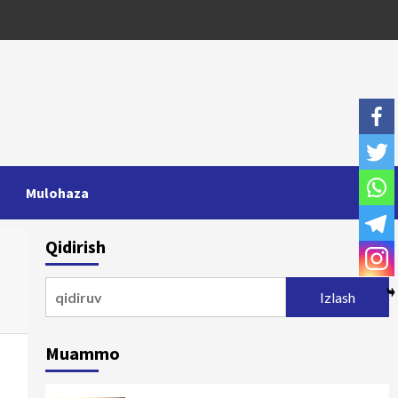
Mulohaza
Qidirish
Qidirshish:
Muammo