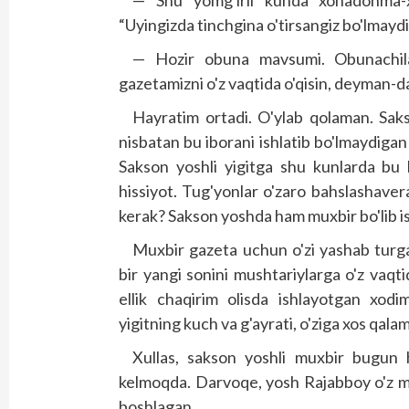
— Shu yomg'irli kunda xonadonma-x
“Uyingizda tinchgina o'tirsangiz bo'lma
— Hozir obuna mavsumi. Obunachilari
gazetamizni o'z vaqtida o'qisin, deyman-d
Hayratim ortadi. O'ylab qolaman. Saks
nisbatan bu iborani ishlatib bo'lmaydigan 
Sakson yoshli yigitga shu kunlarda bu 
hissiyot. Tug'yonlar o'zaro bahslashaver
kerak? Sakson yoshda ham muxbir bo'lib i
Muxbir gazeta uchun o'zi yashab turga
bir yangi sonini mushtariylarga o'z vaqt
ellik chaqirim olisda ishlayotgan xodi
yigitning kuch va g'ayrati, o'ziga xos qalam
Xullas, sakson yoshli muxbir bugun h
kelmoqda. Darvoqe, yosh Rajabboy o'z m
boshlagan.