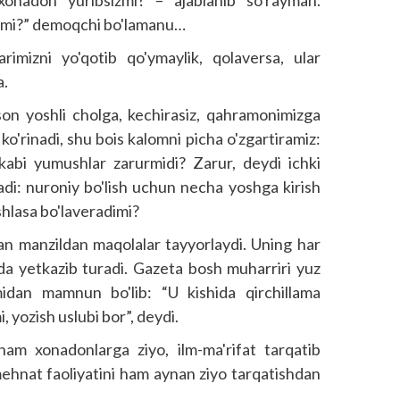
onadon yuribsizmi? – ajablanib so'rayman.
ydimi?” demoqchi bo'lamanu…
mizni yo'qotib qo'ymaylik, qolaversa, ular
a.
on yoshli cholga, kechirasiz, qahramonimizga
ko'rinadi, shu bois kalomni picha o'zgartiramiz:
kabi yumushlar zarurmidi? Zarur, deydi ichki
adi: nuroniy bo'lish uchun necha yoshga kirish
shlasa bo'laveradimi?
n manzildan maqolalar tayyorlaydi. Uning har
ida yetkazib turadi. Gazeta bosh muharriri yuz
midan mamnun bo'lib: “U kishida qirchillama
i, yozish uslubi bor”, deydi.
am xonadonlarga ziyo, ilm-ma'rifat tarqatib
ehnat faoliyatini ham aynan ziyo tarqatishdan