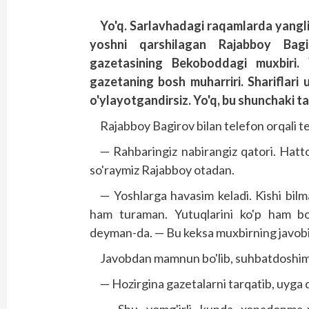
Yo'q. Sarlavhadagi raqamlarda yangl
yoshni qarshilagan Rajabboy Bag
gazetasining Bekoboddagi muxbiri.
gazetaning bosh muharriri. Shariflari 
o'ylayotgandirsiz. Yo'q, bu shunchaki ta
Rajabboy Bagirov bilan telefon orqali t
— Rahbaringiz nabirangiz qatori. Hatt
so'raymiz Rajabboy otadan.
— Yoshlarga havasim keladi. Kishi bilma
ham turaman. Yutuqlarini ko'p ham bo'r
deyman-da. — Bu keksa muxbirning javobi
Javobdan mamnun bo'lib, suhbatdoshim
— Hozirgina gazetalarni tarqatib, uyga