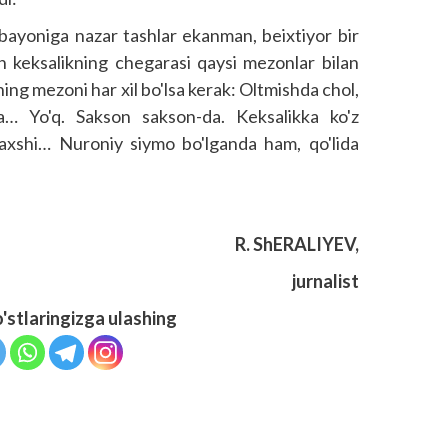
bayoniga nazar tashlar ekanman, beixtiyor bir
lan keksalikning chegarasi qaysi mezonlar bilan
ning mezoni har xil bo'lsa kerak: Oltmishda chol,
a… Yo'q. Sakson sakson-da. Keksalikka ko'z
axshi… Nuroniy siymo bo'lganda ham, qo'lida
R. ShERALIYEV,
jurnalist
o'stlaringizga ulashing