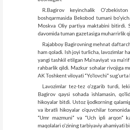
R.Bagirov keyinchalik O'zbekiston
boshqarmasida Bekobod tumani bo'yicha 
Moskva Oliy partiya maktabini bitirdi. So
davomida tuman gazetasiga muharrirlik qi
Rajabboy Bagirovning mehnat daftarchas
ham qoladi. Ish joyi turlicha, lavozimlar 
yangi tashkil etilgan Ma'naviyat va ma'r
rahbarlik qildi. Mazkur sohalar rivojiga 
AK Toshkent viloyati “Yo'lovchi” sug'urta
Lavozimlar tez-tez o'zgarib turdi, le
Bagirov qaysi sohada ishlamasin, qo'li
hikoyalar bitdi. Ustoz ijodkorning qala
va ibratli hikoyalar o'quvchilar tomonida
“Umr mazmuni” va “Uch ipli arqon” kabi 
maqolalari o'zining tarbiyaviy ahamiyati bil