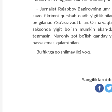
– Jurnalist Rajabboy Bagirovning umr 
savol fikrimni qurshab oladi: yigitlik bi
belgilanadi? So'zsiz vaqt bilan. O'sha vaqt
saksonda yigit bo'lish mumkin ekan-d
tegmasin. Nuroniy zot bo'lish qanday y
hassa emas, qalami bilan.
Bu fikrga qo'shilmay iloj yo'q.
Yangiliklarni d