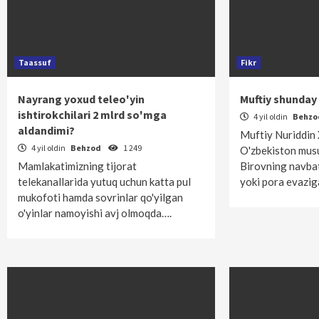
Taassuf
Fikr
Nayrang yoxud teleo'yin
Muftiy shunday
ishtirokchilari 2 mlrd so'mga
4 yil oldin
Behz
aldandimi?
Muftiy Nuriddin 
4 yil oldin
Behzod
1 249
O'zbekiston musu
Mamlakatimizning tijorat
Birovning navbati
telekanallarida yutuq uchun katta pul
yoki pora evazig
mukofoti hamda sovrinlar qo'yilgan
o'yinlar namoyishi avj olmoqda….