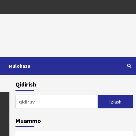
Mulohaza
Qidirish
Qidirshish:
Muammo