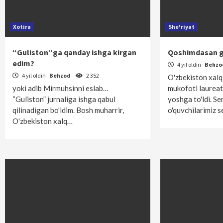
Xotira
She'riyat
“Guliston”ga qanday ishga kirgan
Qoshimdasan g
edim?
4 yil oldin
Behz
4 yil oldin
Behzod
2 352
O'zbekiston xalq
yoki adib Mirmuhsinni eslab…
mukofoti laurea
“Guliston” jurnaliga ishga qabul
yoshga to'ldi. Se
qilinadigan bo'ldim. Bosh muharrir,
o'quvchilarimiz 
O'zbekiston xalq…