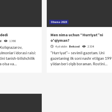
Obuna-2023
 dedi
Men nima uchun “Hurriyat”ni
o'qiyman?
od
1 390
4 yil oldin
Behzod
2 334
Xoliqnazarov,
lmonlari idorasi raisi:
“Hurriyat”— sevimli gazetam. Uni
ni tanish-bilishchilik
gazetaning ilk soni nashr etilgan 199
a olsa va…
yildan beri o'qib boraman. Rostini…