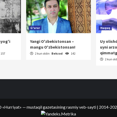
G'urur
Huquq
ayog'i
Yangi O'zbekistonsan –
Uy olish
mangu O'zbekistonsan!
uyni arz
qimmatg
157
2 kun oldin
Behzod
142
2 kun ol
©
«Hurriyat»
— mustaqil gazetasining rasmiy veb-sayti
| 2014-20