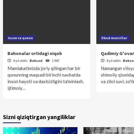
Inson va qonun
Obod manzillar
Bahonalar ortidagi niqob
Qadimiy G'ova
4 yil oldin
Behzod
1 947
4 yil oldin
Behz
Mamlakatimizda joriy qilingan har bir
Namangan viloya
qonunning maqsadi birinchi navbatda
shimoliy qismidag
inson hayoti va daxlsizligini ta'minlash,
va zilol suvi, so
ijtimoiy…
Sizni qiziqtirgan yangiliklar