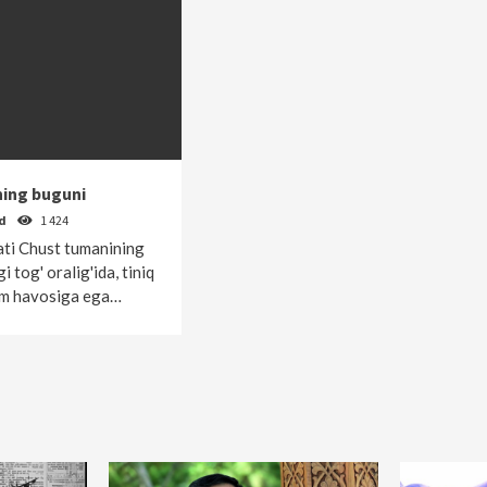
ning buguni
od
1 424
ti Chust tumanining
i tog' oralig'ida, tiniq
'lim havosiga ega…