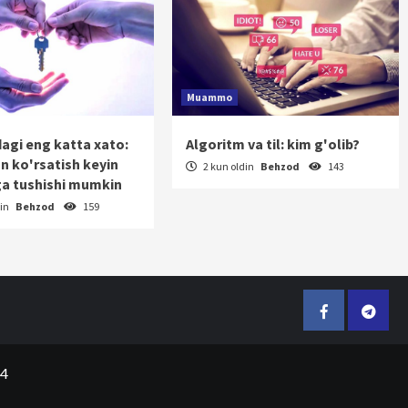
Muammo
dagi eng katta xato:
Algoritm va til: kim g'olib?
on ko'rsatish keyin
2 kun oldin
Behzod
143
a tushishi mumkin
din
Behzod
159
Facebook
Telegr
24