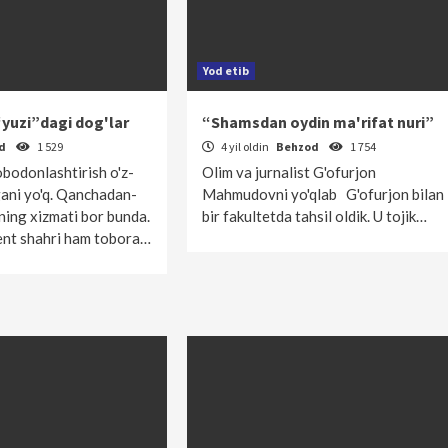
Yod etib
“yuzi”dagi dog'lar
“Shamsdan oydin ma'rifat nuri”
od
1 529
4 yil oldin
Behzod
1 754
obodonlashtirish o'z-
Olim va jurnalist G'ofurjon
gani yo'q. Qanchadan-
Mahmudovni yo'qlab G'ofurjon bilan
ning xizmati bor bunda.
bir fakultetda tahsil oldik. U tojik…
ent shahri ham tobora…