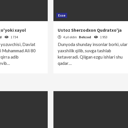
Esse
o'yoki xayol
Ustoz Sherzodxon Qudratxo'ja
od
1 734
4 yil oldin
Behzod
1 953
 yozuvchisi, Davlat
Dunyoda shunday insonlar borki, ular
ti Muhammad Ali 80
yaxshilik qilib, suvga tashlab
rqirra adib
ketaveradi. Qilgan ezgu ishlari shu
sevib…
qadar…