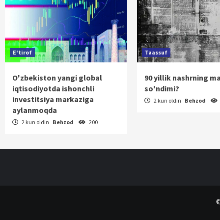
E'tirof
Taassuf
O'zbekiston yangi global
90 yillik nashrning m
iqtisodiyotda ishonchli
so'ndimi?
investitsiya markaziga
2 kun oldin
Behzod
aylanmoqda
2 kun oldin
Behzod
200