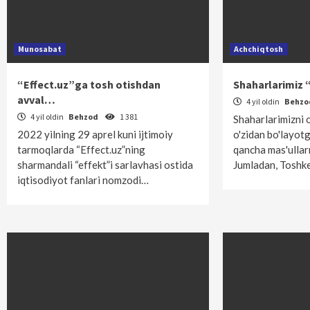
Munosabat
Achchiqtosh
“Effect.uz”ga tosh otishdan
Shaharlarimiz 
avval…
4 yil oldin
Behz
4 yil oldin
Behzod
1 381
Shaharlarimizni 
2022 yilning 29 aprel kuni ijtimoiy
o'zidan bo'layot
tarmoqlarda “Effect.uz”ning
qancha mas'ullar
sharmandali “effekt”i sarlavhasi ostida
Jumladan, Toshk
iqtisodiyot fanlari nomzodi…