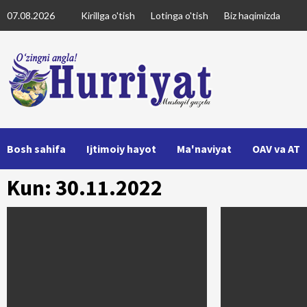
Skip
07.08.2026
Kirillga o'tish
Lotinga o'tish
Biz haqimizda
to
content
Bosh sahifa
Ijtimoiy hayot
Ma'naviyat
OAV va AT
Kun: 30.11.2022