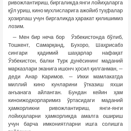
ривожлантириш, биргаликда янги лойиҳаларга
қўл уриш, кино мухлисларига ажойиб туҳфалар
ҳозирлаш учун биргаликда ҳаракат қилишимиз
лозим.
— Мен бир неча бор Ўзбекистонда бўлиб,
Тошкент, Самарқанд, Бухоро, Шаҳрисабз
сингари қадимий шаҳарлар нафақат
Ўзбекистон, балки Турк дунёсининг маданий
марказлари эканига ишонч ҳосил қилганман, —
деди Анар Каримов. — Икки мамлакатда
миллий кино кунларини ўтказиш яхши
анъанага айланган. Бундан кейин ҳам
киноижодкорларимиз ўртасидаги маданий
ҳамкорликни ривожлантириш, янги-янги
лойиҳаларни ҳамкорликда амалга ошириш
учун барча имкониятларни ишга солишга