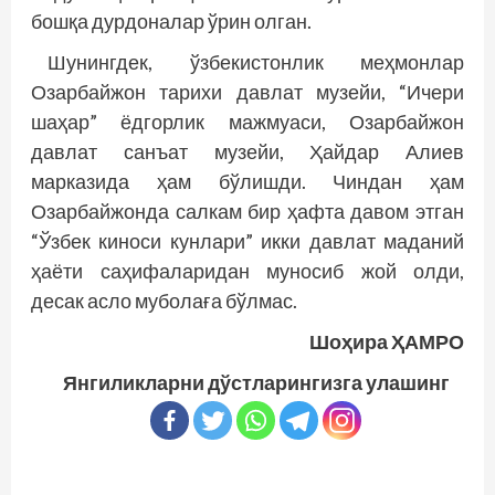
бошқа дурдоналар ўрин олган.
Шунингдек, ўзбекистонлик меҳмонлар
Озарбайжон тарихи давлат музейи, “Ичери
шаҳар” ёдгорлик мажмуаси, Озарбайжон
давлат санъат музейи, Ҳайдар Алиев
марказида ҳам бўлишди. Чиндан ҳам
Озарбайжонда салкам бир ҳафта давом этган
“Ўзбек киноси кунлари” икки давлат маданий
ҳаёти саҳифаларидан муносиб жой олди,
десак асло муболаға бўлмас.
Шоҳира ҲАМРО
Янгиликларни дўстларингизга улашинг