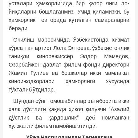
усталари ҳамкорлигида бир қатор янги ло­
йиҳаларни бошлаганмиз. Умид қиламизки, бу
ҳамкорлик тез орада кутилган самараларни
беради.
Очилиш маросимида Ўзбекистонда хизмат
кўрсатган артист Лола Элтоева, ўзбекистонлик
таниқли кинорежиссёр Элдор Мамедов,
Озарбайжон давлат фильм фонди директори
Жамил Гулиев ва бошқалар икки мамлакат
кино­ижодкорлари ҳамкорлиги хусусида
тўхталиб ўтдилар.
Шундан сўнг томошабинлар эътиборига икки
халқ дўстлиги ҳақида ҳикоя қилувчи “Азалий
дўстлик ва қардошлик” деб номланган
ҳужжатли фильм намойиш этилди.
Хўжа Насриддиндан Тағиевгача…