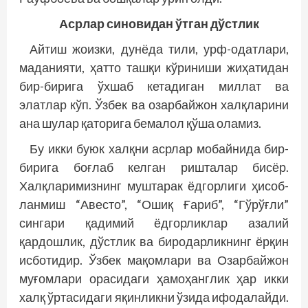
Асрлар синовидан ўтган дўстлик
Айтиш жоизки, дунёда тили, урф-одатлари,
маданияти, ҳатто ташқи кўриниши жиҳатидан
бир-бирига ўхшаб кетадиган миллат ва
элатлар кўп. Ўзбек ва озарбайжон халқларини
ана шулар қаторига бемалол қўша оламиз.
Бу икки буюк халқни асрлар мобайнида бир-
бирига боғлаб келган ришталар бисёр.
Халқларимизнинг муштарак ёдгорлиги ҳисоб­
ланмиш “Авесто”, “Ошиқ Ғариб”, “Гўрўғли”
сингари қадимий ёдгорликлар азалий
қардошлик, дўстлик ва биродарликнинг ёрқин
исботидир. Ўзбек мақомлари ва Озарбайжон
муғомлари орасидаги ҳамоҳанглик ҳар икки
халқ ўртасидаги яқинликни ўзида ифодалайди.