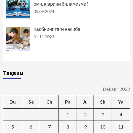
омилларини биламизми?
05.09.2024
Касбнинг таги насиба
01.11.2023
Тақвим
Dekabr 2022
Du
Se
Ch
Pa
Ju
Sh
Ya
1
2
3
4
5
6
7
8
9
10
11