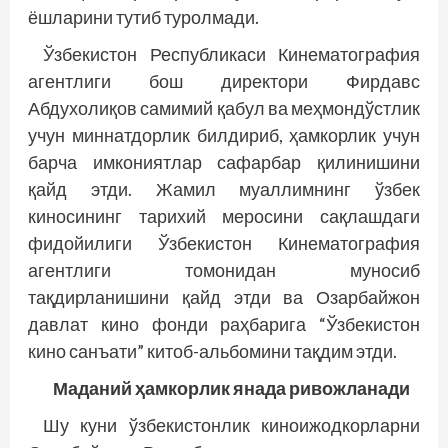
ёшларини тутиб туролмади.
Ўзбекистон Республикаси Кинематография
агентлиги бош директори Фирдавс
Абдухолиқов самимий қабул ва меҳмондўстлик
учун миннатдорлик билдириб, ҳамкорлик учун
барча имкониятлар сафарбар қилинишини
қайд этди. Жамил муаллимнинг ўзбек
киносининг тарихий меросини сақлашдаги
фидойилиги Ўзбекистон Кинематография
агентлиги томонидан муносиб
тақдирланишини қайд этди ва Озарбайжон
давлат кино фонди раҳбарига “Ўзбекистон
кино санъати” китоб-альбомини тақдим этди.
Маданий ҳамкорлик янада ривожланади
Шу куни ўзбекистонлик киноижодкорларни