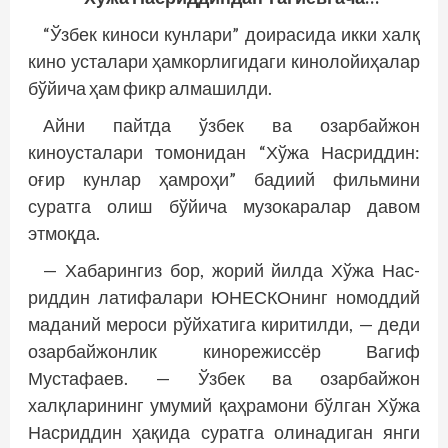
“Ўзбек киноси кунлари” доирасида икки халқ
кино усталари ҳамкорлигидаги кинолойиҳалар
бўйича ҳам фикр алмашилди.
Айни пайтда ўзбек ва озарбайжон
киноусталари томонидан “Хўжа Насриддин:
оғир кунлар ҳамроҳи” бадиий фильмини
суратга олиш бўйича музокаралар давом
этмоқда.
— Хабарингиз бор, жорий йилда Хўжа Нас­
риддин латифалари ЮНЕСКОнинг номоддий
маданий мероси рўйхатига киритилди, — деди
озарбайжонлик кинорежиссёр Вагиф
Мустафаев. — Ўзбек ва озарбайжон
халқларининг умумий қаҳрамони бўлган Хўжа
Насриддин ҳақида суратга олинадиган янги