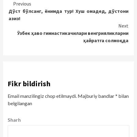
Continue
Previous
Дўст бўлсанг, ёнимда тур! Хуш омадед, дўстони
Reading
азиз!
Next
Ўзбек ҳаво гимнастикачилари венгрияликларни
ҳайратга солмоқда
Fikr bildirish
Email manzilingiz chop etilmaydi.
Majburiy bandlar
*
bilan
belgilangan
Sharh