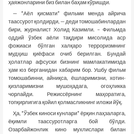
ҳаяжонларини биз билан баҳам кўришди.
— “Аёл қисмати” фильми менда айрича
таассурот қолдирди, — деди томошабинлардан
бири, журналист Холид Казимли. – Фильмда
оддий ўзбек аёли тақдири мисолида аср
фожиаси бўлган халқаро терроризмнинг
мудҳиш қиё­фаси очиб берилган. Бундай
ҳолатлар афсуски бизнинг мамлакатимизда
ҳам юз берганидан хабарим бор. Ушбу фильм
томошабинни, айниқса, ёшларимизни, хотин-
қизларимизни мушоҳадага, огоҳликка
чорлайди. Режиссёрнинг маҳоратига,
топқирлигига қойил қолмасликнинг иложи йўқ.
Ҳа, “Ўзбек киноси кунлари” ёрқин лаҳзаларга,
ёқимли таассуротларга бой бўлди.
Озарбайжонлик кино мухлислари билан