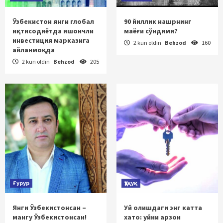
Ўзбекистон янги глобал
90 йиллик нашрнинг
иқтисодиётда ишончли
маёғи сўндими?
инвестиция марказига
2 kun oldin
Behzod
160
айланмоқда
2 kun oldin
Behzod
205
Ғурур
Ҳуқуқ
Янги Ўзбекистонсан –
Уй олишдаги энг катта
мангу Ўзбекистонсан!
хато: уйни арзон