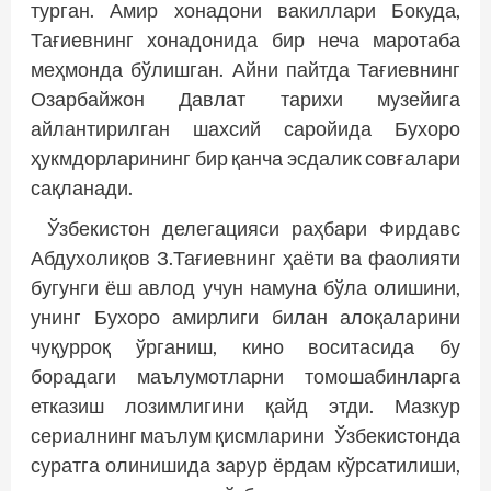
турган. Амир хонадони вакиллари Бокуда,
Тағиевнинг хонадонида бир неча маротаба
меҳмонда бўлишган. Айни пайтда Тағиевнинг
Озарбайжон Давлат тарихи музейига
айлантирилган шахсий саройида Бухоро
ҳукмдорларининг бир қанча эсдалик совғалари
сақланади.
Ўзбекистон делегацияси раҳбари Фирдавс
Абдухолиқов З.Тағиевнинг ҳаёти ва фаолияти
бугунги ёш авлод учун намуна бўла олишини,
унинг Бухоро амирлиги билан алоқаларини
чуқурроқ ўрганиш, кино воситасида бу
борадаги маълумотларни томошабинларга
етказиш лозимлигини қайд этди. Мазкур
сериалнинг маълум қисмларини Ўзбекистонда
суратга олинишида зарур ёрдам кўрсатилиши,