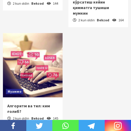
кўрсатиш кейин
2 kun oldin
Behzod
144
қимматга тушиши
мумкин
2 kun oldin
Behzod
164
Муаммо
Алгоритм ва тил: ким
ғолиб?
2 kun oldin
Behzod
145