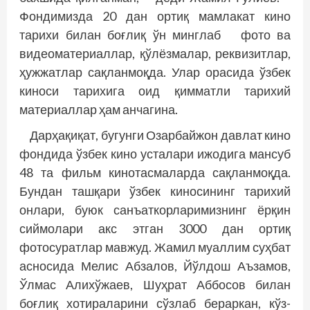
Фондимизда 20 дан ортиқ мамлакат кино
тарихи билан боғлиқ ўн минглаб фото ва
видеоматериаллар, қўлёзмалар, реквизитлар,
ҳужжатлар сақланмоқда. Улар орасида ўзбек
киноси тарихига оид қимматли тарихий
материаллар ҳам анчагина.
Дарҳақиқат, бугунги Озарбайжон давлат кино
фондида ўзбек кино усталари ижодига мансуб
48 та фильм кинотасмаларда сақланмоқда.
Бундан ташқари ўзбек киносининг тарихий
онлари, буюк санъаткорларимизнинг ёрқин
сиймолари акс этган 3000 дан ортиқ
фотосуратлар мавжуд. Жамил муаллим суҳбат
асносида Мелис Абзалов, Йўлдош Аъзамов,
Ўлмас Алихўжаев, Шуҳрат Аббосов билан
боғлиқ хотираларини сўзлаб бераркан, кўз-