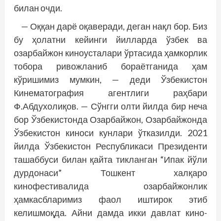
билан очди.
— Оққан дарё оқаверади, деган нақл бор. Биз
бу ҳолатни кейинги йилларда ўзбек ва
озарбайжон киноусталари ўртасида ҳамкорлик
тобора ривожланиб бораётганида ҳам
кўришимиз мумкин, — деди Ўзбекистон
Кинематография агентлиги раҳбари
Ф.Абдухолиқов. — Сўнгги олти йилда бир неча
бор Ўзбекис­тонда Озарбайжон, Озарбайжонда
Ўзбекис­тон киноси кунлари ўтказилди. 2021
йилда Ўзбекис­тон Республикаси Президенти
ташаб­буси билан қайта тикланган “Ипак йўли
дурдонаси” Тошкент халқаро
кинофестивалида озарбайжонлик
ҳамкасбларимиз фаол иштирок этиб
келишмоқда. Айни дамда икки давлат кино­