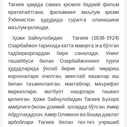
Тағиев ҳақида саккиз қисмли бадиий фильм
яратилаётгани, фильмнинг маълум қисми
Ўзбекистон ҳудудида суратга олинишини
маълум қилишди.
Ҳожи Зайнулобидин Тағиев (1838-1924)
Озарбайжон тарихида катта мавқега эга бўлган
тадбиркорлардан бири саналади. Унинг
ташаббуси билан Озарбайжоннинг турли
ҳудудларида ўнлаб йирик ишлаб чиқариш
корхоналари очилган, минглаб кишилар иш
билан таъминланган, мактаблар, маърифат
марказлари, матбуот нашрлари ташкил
қилинган. Ҳожи Зайнулобидин Тағиев Бухоро
амирлиги билан доимий алоқада бўлган. Амир
Абдулаҳадхон, Амир Олимхон ва бошқа давлат
арбоблари Тағиев билан тез-тез учрашиб