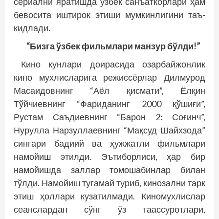
сериални яратишда ўзбек санъаткорлари ҳам
бевосита иштирок этиши мумкинлигини таъ­
кидлади.
“Бизга ўзбек фильмлари манзур бўлди!”
Кино кунлари доирасида озарбайжонлик
кино мухлисларига режиссёрлар Дилмурод
Масаидовнинг “Аёл қисмати”, Ёлқин
Тўйчиевнинг “Фариданинг 2000 қўшиғи”,
Рустам Саъдиевнинг “Барон 2: Соғинч”,
Нурулла Нарзуллаевнинг “Мақсуд Шайхзода”
сингари бадиий ва ҳужжатли фильмлари
намойиш этилди. Эътиборлиси, ҳар бир
намойишда заллар томошабинлар билан
тўлди. Намойиш тугамай туриб, кинозални тарк
этиш ҳоллари кузатилмади. Киномухлислар
сеанслардан сўнг ўз таассуротлари,