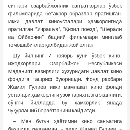
сингари озарбайжонлик санъаткорлар ўзбек
фильмларида бетакрор образлар яратишган.
Икки давлат киноусталари ҳамкорлигида
яратилган “Учрашув”, “Қизил поезд”, “Шерали
ва Ойбарчин” бадиий фильмлари минглаб
томошабинлар қалбидан жой олган.
Шу йилнинг 7 ноябрь куни ўзбек кино­
ижодкорлари Озарбайжон Республикаси
Маданият вазирлиги ҳузуридаги Давлат кино
фондига ташриф буюришди. Фонд раҳбари
Жамил Гулиев икки мамлакат кино фонди
усталари ҳамкорлиги узоқ тарихга эга эканлиги,
сўнгги йилларда бу ҳамкорлик янада
чуқурлашиб бораётганини қайд этди.
— Мен бутун ҳаётимни кино санъатига
бахшида қилганман, – деди Жамил Гулиев. –