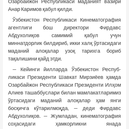
Озарбайжон Республикаси маданият вазири
Анар Каримов қабул қилди.
Ўзбекистон Республикаси Кинематография
агентлиги бош директори Фирдавс
Абдухолиқов самимий қабул учун
миннатдорлик билдириб, икки халқ ўртасидаги
маданий алоқалар узоқ тарихга бориб
тақалишини қайд этди.
— Кейинги йилларда Ўзбекистон Респуб­
ликаси Президенти Шавкат Мирзиёев ҳамда
Озарбайжон Республикаси Президенти Илҳом
Алиев ташаббуслари билан мамлакатларимиз
ўртасидаги маданий алоқалар ҳам янги
босқичга кўтарилмоқда, — деди Фирдавс
Абдухолиқов. — Жумладан, кинематография
соҳасидаги ҳамкорликни янада