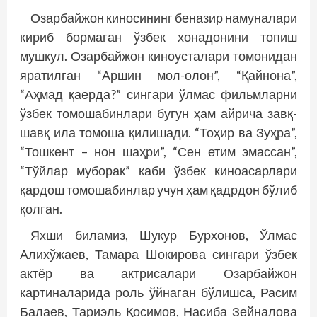
Озарбайжон киносининг беназир намуналари
кириб бормаган ўзбек хонадонини топиш
мушкул. Озарбайжон киноусталари томонидан
яратилган “Аршин мол-олон”, “Қайнона”,
“Аҳмад қаерда?” сингари ўлмас фильмларни
ўзбек томошабинлари бугун ҳам айрича завқ-
шавқ ила томоша қилишади. “Тоҳир ва Зуҳра”,
“Тошкент – нон шаҳри”, “Сен етим эмассан”,
“Тўйлар муборак” каби ўзбек киноасарлари
қардош томошабинлар учун ҳам қадрдон бўлиб
қолган.
Яхши биламиз, Шукур Бурхонов, Ўлмас
Алихўжаев, Тамара Шокирова сингари ўзбек
актёр ва актрисалари Озарбайжон
картиналарида роль ўйнаган бўлишса, Расим
Балаев, Тариэль Қосимов, Насиба Зейналова