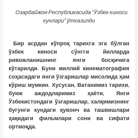
Озарбайжон Республикасида “Ўзбек киноси
кунлари” ўтказилди
Бир асрдан кўпроқ тарихга эга бўлган
ўзбек киноси сўнгги йилларда
ривожланишнинг янги босқичига
кўтарилди. Буни миллий кинематография
соҳасидаги янги ўзгаришлар мисолида ҳам
кўриш мумкин. Хусусан, Ватанимиз тарихи,
буюк аждодларимиз ҳаёти, Янги
Ўзбекистондаги ўзгаришлар, халқимизнинг
бугунги кундаги қувонч ва ташвишлари
ҳақидаги фильмлари сони ва сифати
ортмоқда.