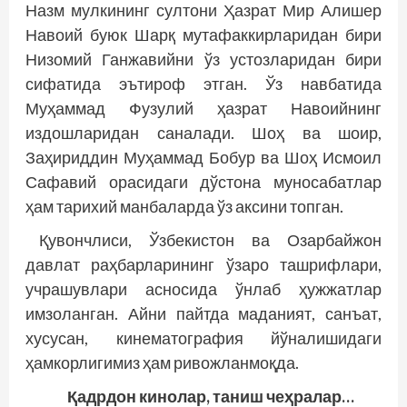
Назм мулкининг султони Ҳазрат Мир Алишер
Навоий буюк Шарқ мутафаккирларидан бири
Низомий Ганжавийни ўз ус­тозларидан бири
сифатида эътироф этган. Ўз навбатида
Муҳаммад Фузулий ҳазрат Навоийнинг
издошларидан саналади. Шоҳ ва шоир,
Заҳириддин Муҳаммад Бобур ва Шоҳ Исмоил
Сафавий орасидаги дўстона муносабатлар
ҳам тарихий манбаларда ўз аксини топган.
Қувончлиси, Ўзбекистон ва Озарбайжон
давлат раҳбарларининг ўзаро ташрифлари,
учрашувлари асносида ўнлаб ҳужжатлар
имзоланган. Айни пайтда маданият, санъат,
хусусан, кинематография йўналишидаги
ҳамкорлигимиз ҳам ривожланмоқда.
Қадрдон кинолар, таниш чеҳралар…