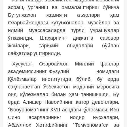
асраш, ўрганиш ва оммалаштириш бўйича
Бутунжаҳон жамияти аъзолари ҳам
Озарбайжондаги кутубхоналар, музейлар ва
илмий муассасаларда турли учрашувлар
ўтказилди. Шаҳарнинг диққатга сазовор
жойлари, тарихий обидалари бўйлаб
саёҳатлар уштирилди.
Хусусан, Озарбайжон Миллий фанлар
академиясининг Фузулий номидаги
Қўлёзмалар институтида бўлиб, бу ерда
сақланаётган Ўзбекистон маданий меросига
оид қўлёзмалар билан ҳам танишишди. Бу
ерда Алишер Навоийнинг қатор девонлари,
“Бобурнома”нинг XVII асрдаги қўлёзмаси, Ибн
Сино асарларининг нодир нусхалари,
Абдуллоҳ Ҳотифийнинг “Темурнома”си ва