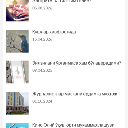
Алгоритм ва тил: ким ғолиб?
05.08.2026
Қушлар хавф остида
15.04.2026
Зилзилани ўрганмаса ҳам бўлаверадими?
09.04.2025
Журналистлар маскани ёрдамга муҳтож
01.10.2024
Кино Олий ўқув юрти мукаммаллашуви