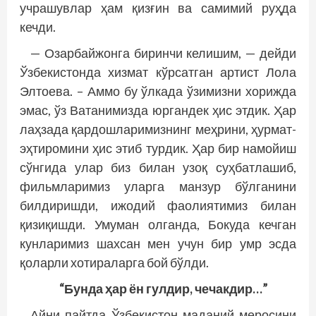
учрашувлар ҳам қизғин ва самимий руҳда
кечди.
— Озарбайжонга биринчи келишим, — дей­ди
Ўзбекистонда хизмат кўрсатган артист Лола
Элтоева. – Аммо бу ўлкада ўзимизни хорижда
эмас, ўз Ватанимизда юргандек ҳис этдик. Ҳар
лаҳзада қардошларимизнинг меҳрини, ҳурмат-
эҳтиромини ҳис этиб турдик. Ҳар бир намойиш
сўнгида улар биз билан узоқ суҳбатлашиб,
фильмларимиз уларга манзур бўлганини
билдиришди, ижодий фаолиятимиз билан
қизиқишди. Умуман олганда, Бокуда кечган
кунларимиз шахсан мен учун бир умр эсда
қоларли хотираларга бой бўлди.
“Бунда ҳар ён гулдир, чечакдир…”
Айни пайтда Ўзбекистон маданий меросини