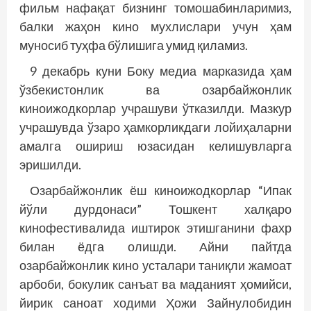
фильм нафақат бизнинг томошабинларимиз,
балки жаҳон кино мухлислари учун ҳам
муносиб туҳфа бўлишига умид қиламиз.
9 декабрь куни Боку медиа марказида ҳам
ўзбекистонлик ва озарбайжонлик
киноижодкорлар учрашуви ўтказилди. Мазкур
учрашувда ўзаро ҳамкорликдаги лойиҳаларни
амалга ошириш юзасидан келишувларга
эришилди.
Озарбайжонлик ёш киноижодкорлар “Ипак
йўли дурдонаси” Тошкент халқаро
кинофестивалида иштирок этишганини фахр
билан ёдга олишди. Айни пайтда
озарбайжонлик кино усталари таниқли жамоат
арбоби, бокулик санъат ва маданият ҳомийси,
йирик саноат ходими Ҳожи Зайнулобидин