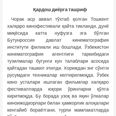
Қардош диёрга ташриф
Чорак аср аввал тўхтаб қолган Тошкент
халқаро кинофестивали қайта тикланди, дунё
миқёсида катта нуфузга эга бўлган
Бутунроссия давлат кинематография
институти фи­лиали иш бошлади. Ўзбекистон
кинематография агентлиги таркибидаги
тузилмалар бугунги кун талаблари асосида
қайтадан ташкил этилди. Хориждан энг сўнгги
русумдаги техникалар келтирилмоқда. Ўзбек
кино усталари ишлаган фильмлар халқаро
фестивалларда юқори ўринларни қўлга
киритмоқда. Бу борада узоқ ва яқин ўлкалар
киноижодкорлари билан ҳамкорлик алоқалари
кенгайиб бораётгани, турли мамлакатларда