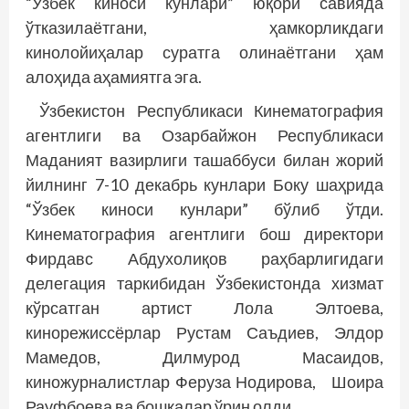
“Ўзбек киноси кунлари” юқори савияда
ўтказилаётгани, ҳамкорликдаги
кинолойиҳалар суратга олинаётгани ҳам
алоҳида аҳамиятга эга.
Ўзбекистон Республикаси Кинематография
агентлиги ва Озарбайжон Республикаси
Маданият вазирлиги ташаббуси билан жорий
йилнинг 7-10 декабрь кунлари Боку шаҳрида
“Ўзбек киноси кунлари” бўлиб ўтди.
Кинематография агентлиги бош директори
Фирдавс Абдухолиқов раҳбарлигидаги
делегация таркибидан Ўзбекистонда хизмат
кўрсатган артист Лола Элтоева,
кинорежиссёрлар Рустам Саъдиев, Элдор
Мамедов, Дилмурод Ма­саидов,
киножурналистлар Феруза Нодирова, Шоира
Рауфбоева ва бошқалар ўрин олди.