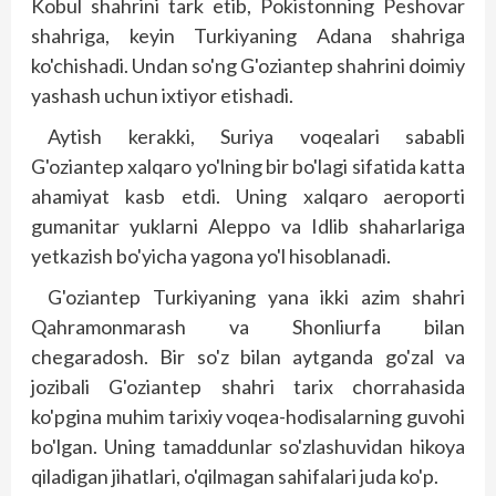
Kobul shahrini tark etib, Pokis­tonning Peshovar
shahriga, keyin Turkiyaning Adana shahriga
ko'chishadi. Undan so'ng G'oziantep shahrini doimiy
yashash uchun ixtiyor etishadi.
Aytish kerakki, Suriya voqealari sababli
G'oziantep xalqaro yo'lning bir bo'lagi sifatida katta
ahamiyat kasb etdi. Uning xalqaro aeroporti
gumanitar yuklarni Aleppo va Idlib shaharlariga
yetkazish bo'yicha yagona yo'l hisoblanadi.
G'oziantep Turkiyaning yana ikki azim shahri
Qahramonmarash va Shonliurfa bilan
chegaradosh. Bir so'z bilan aytganda go'zal va
jozibali G'oziantep shahri tarix chorrahasida
ko'pgina muhim tarixiy voqea-hodisalarning guvohi
bo'lgan. Uning tamaddunlar so'zlashuvidan hikoya
qiladigan jihatlari, o'qilmagan sahifalari juda ko'p.