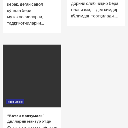
дорини олиб чиқиб бера
керак, деган савол
оласизми, — дея кимдир
кўпдан бери
қўлимдан тортқилади….
мутахассисларни,
тадқиқотчиларни…
Ифтихор
“Ватан манзумаси”
дилларни манзур этди
4 yil oldin
Behzod
3 179