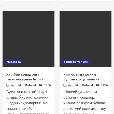
Мулоҳаза
Тарих ва талқин
Ҳар бир хонадонга
Чин юртида ҳоким
газета-журнал борса…
бўлган юртдошимиз
4 yil oldin
Behzod
3 260
4 yil oldin
Behzod
2 800
Бугун яна мактабга йўл
Шахсий қизиқишим
олдим. Ўқувчиларимнинг
бўйича – ижодкор,
шодон чеҳраларини, мен
хизмат вазифам бў­йича
томон ошиқиб,
эса илмий ходимман, шу