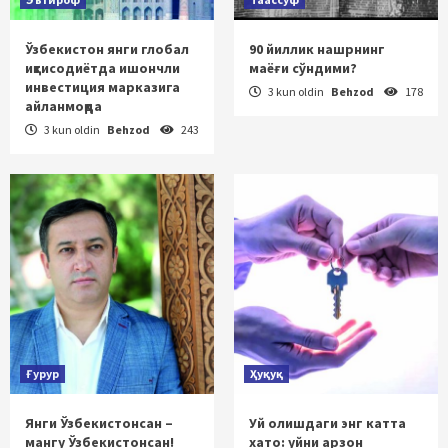
Ўзбекистон янги глобал
90 йиллик нашрнинг
иқтисодиётда ишончли
маёғи сўндими?
инвестиция марказига
3 kun oldin
Behzod
178
айланмоқда
3 kun oldin
Behzod
243
Ғурур
Ҳуқуқ
Янги Ўзбекистонсан –
Уй олишдаги энг катта
мангу Ўзбекистонсан!
хато: уйни арзон