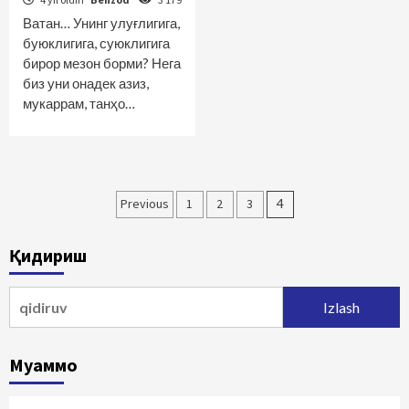
Ватан… Унинг улуғлигига,
буюклигига, суюклигига
бирор мезон борми? Нега
биз уни онадек азиз,
мукаррам, танҳо…
Maqolalar
Previous
1
2
3
4
bo‘yicha
Қидириш
harakatlanish
Qidirshish:
Муаммо