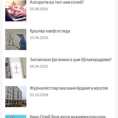
Алгоритм ва тил: ким ғолиб?
05.08.2026
Қушлар хавф остида
15.04.2026
Зилзилани ўрганмаса ҳам бўлаверадими?
09.04.2025
Журналистлар маскани ёрдамга муҳтож
01.10.2024
Кино Олий ўқув юрти мукаммаллашуви