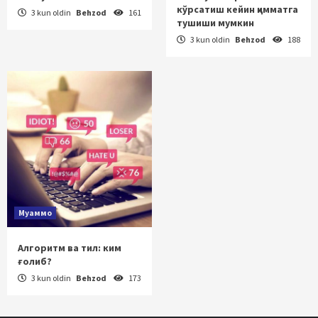
кўрсатиш кейин қимматга
3 kun oldin
Behzod
161
тушиши мумкин
3 kun oldin
Behzod
188
Муаммо
Алгоритм ва тил: ким
ғолиб?
3 kun oldin
Behzod
173