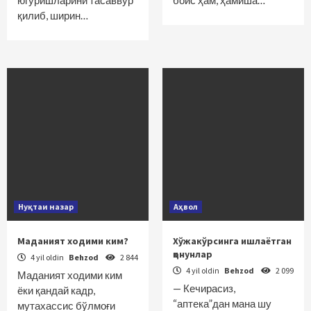
югуришларини тасаввур
боис ҳам, ҳамиша…
қилиб, ширин…
Нуқтаи назар
Аҳвол
Маданият ходими ким?
Хўжакўрсинга ишлаётган
қонунлар
4 yil oldin
Behzod
2 844
4 yil oldin
Behzod
2 099
Маданият ходими ким
— Кечирасиз,
ёки қандай кадр,
“аптека”дан мана шу
мутахассис бўлмоғи