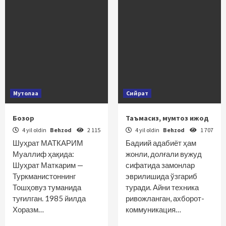
Мутолаа
Сийрат
Бозор
Таъмасиз, мумтоз ижод
4 yil oldin
Behzod
2 115
4 yil oldin
Behzod
1 707
Шуҳрат МАТКАРИМ
Бадиий адабиёт ҳам
Муаллиф ҳақида:
жонли, долғали вужуд
Шуҳрат Маткарим —
сифатида замонлар
Туркманистоннинг
эврилишида ўзгариб
Тошҳовуз туманида
туради. Айни техника
туғилган. 1985 йилда
ривожланган, ахборот-
Хоразм…
коммуникация…