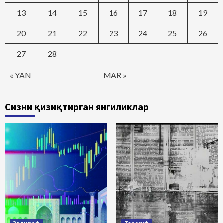
13
14
15
16
17
18
19
20
21
22
23
24
25
26
27
28
« YAN
MAR »
Сизни қизиқтирган янгиликлар
Эътироф
Таассуф