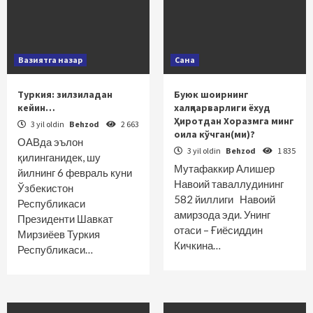
Вазиятга назар
Сана
Туркия: зилзиладан
Буюк шоирнинг
кейин…
халқпарварлиги ёхуд
Ҳиротдан Хоразмга минг
3 yil oldin
Behzod
2 663
оила кўчган(ми)?
ОАВда эълон
3 yil oldin
Behzod
1 835
қилинганидек, шу
Мутафаккир Алишер
йилнинг 6 февраль куни
Навоий таваллудининг
Ўзбекистон
582 йиллиги Навоий
Республикаси
амирзода эди. Унинг
Президенти Шавкат
отаси – Ғиёсиддин
Мирзиёев Туркия
Кичкина…
Республикаси…