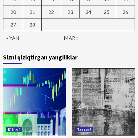
20
21
22
23
24
25
26
27
28
« YAN
MAR »
Sizni qiziqtirgan yangiliklar
E'tirof
Taassuf