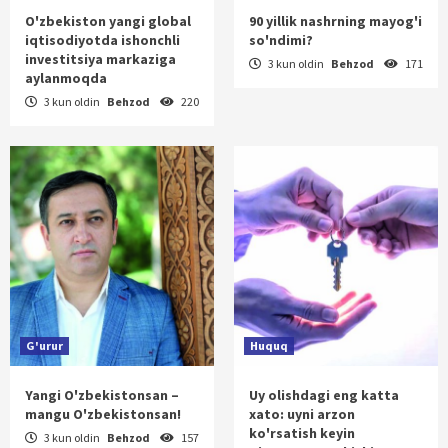
O'zbekiston yangi global
90 yillik nashrning mayog'i
iqtisodiyotda ishonchli
so'ndimi?
investitsiya markaziga
3 kun oldin
Behzod
171
aylanmoqda
3 kun oldin
Behzod
220
G'urur
Huquq
Yangi O'zbekistonsan –
Uy olishdagi eng katta
mangu O'zbekistonsan!
xato: uyni arzon
ko'rsatish keyin
3 kun oldin
Behzod
157