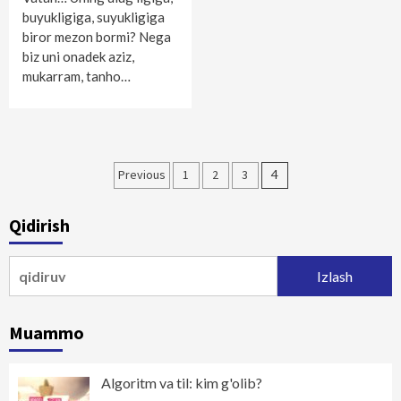
buyukligiga, suyukligiga
biror mezon bormi? Nega
biz uni onadek aziz,
mukarram, tanho…
Maqolalar
Previous
1
2
3
4
bo‘yicha
Qidirish
harakatlanish
Qidirshish:
Muammo
Algoritm va til: kim g'olib?