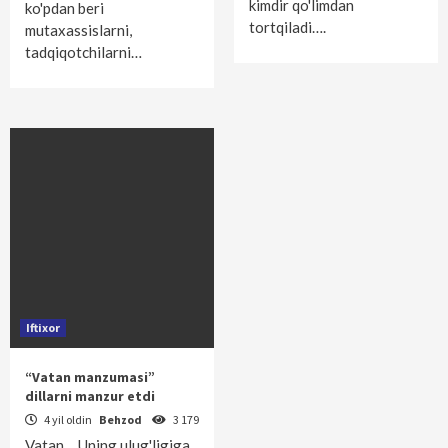
kimdir qo'limdan
ko'pdan beri
tortqiladi….
mutaxassislarni,
tadqiqotchilarni…
Iftixor
“Vatan manzumasi”
dillarni manzur etdi
4 yil oldin
Behzod
3 179
Vatan… Uning ulug'ligiga,