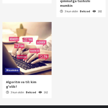
qimmatga tushishi
mumkin
3 kun oldin
Behzod
182
Muammo
Algoritm va til: kim
g'olib?
3 kun oldin
Behzod
162