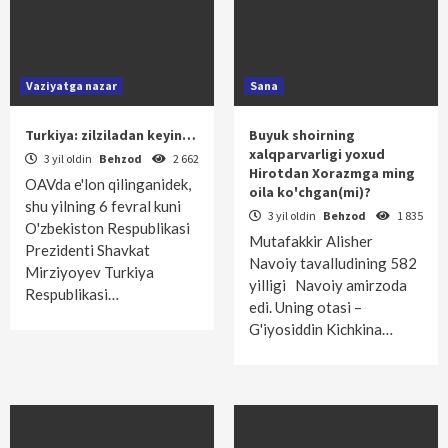
Vaziyatga nazar
Sana
Turkiya: zilziladan keyin…
Buyuk shoirning
xalqparvarligi yoxud
3 yil oldin
Behzod
2 662
Hirotdan Xorazmga ming
OAVda e'lon qilinganidek,
oila ko'chgan(mi)?
shu yilning 6 fevral kuni
3 yil oldin
Behzod
1 835
O'zbekiston Respublikasi
Mutafakkir Alisher
Prezidenti Shavkat
Navoiy tavalludining 582
Mirziyoyev Turkiya
yilligi Navoiy amirzoda
Respublikasi…
edi. Uning otasi –
G'iyosiddin Kichkina…