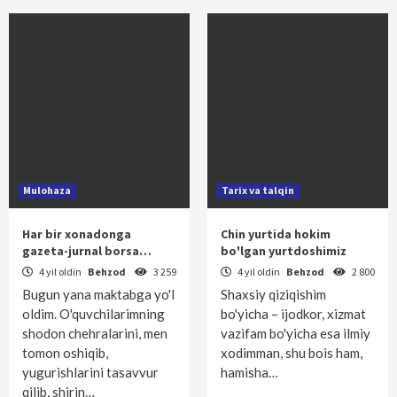
Mulohaza
Tarix va talqin
Har bir xonadonga
Chin yurtida hokim
gazeta-jurnal borsa…
bo'lgan yurtdoshimiz
4 yil oldin
Behzod
3 259
4 yil oldin
Behzod
2 800
Bugun yana maktabga yo'l
Shaxsiy qiziqishim
oldim. O'quvchilarimning
bo'yicha – ijodkor, xizmat
shodon chehralarini, men
vazifam bo'­yicha esa ilmiy
tomon oshiqib,
xodimman, shu bois ham,
yugurishlarini tasavvur
hamisha…
qilib, shirin…