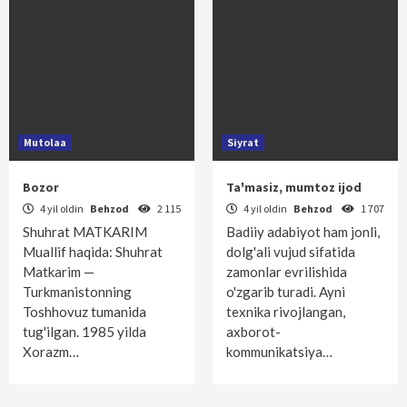
Mutolaa
Siyrat
Bozor
Ta'masiz, mumtoz ijod
4 yil oldin
Behzod
2 115
4 yil oldin
Behzod
1 707
Shuhrat MATKARIM
Badiiy adabiyot ham jonli,
Muallif haqida: Shuhrat
dolg'ali vujud sifatida
Matkarim —
zamonlar evrilishida
Turkmanistonning
o'zgarib turadi. Ayni
Toshhovuz tumanida
texnika rivojlangan,
tug'ilgan. 1985 yilda
axborot-
Xorazm…
kommunikatsiya…