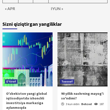
« APR
IYUN »
Sizni qiziqtirgan yangiliklar
E'tirof
Taassuf
O'zbekiston yangi global
90 yillik nashrning mayog'i
iqtisodiyotda ishonchli
so'ndimi?
investitsiya markaziga
3 kun oldin
Behzod
187
aylanmoqda