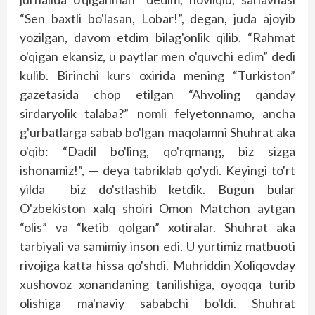
“Sen baxtli bo'lasan, Lobar!”, degan, juda ajoyib
yozilgan, davom etdim bilag'onlik qilib. “Rahmat
o'qigan ekansiz, u paytlar men o'quvchi edim” dedi
kulib. Birinchi kurs oxirida mening “Turkiston”
gazetasida chop etilgan “Ahvoling qanday
sirdaryolik talaba?” nomli felyetonnamo, ancha
g'urbatlarga sabab bo'lgan maqolamni Shuhrat aka
o'qib: “Dadil bo'ling, qo'rqmang, biz sizga
ishonamiz!”, — deya tabriklab qo'ydi. Keyingi to'rt
yilda biz do'stlashib ketdik. Bugun bular
O'zbekiston xalq shoiri Omon Matchon aytgan
“olis” va “ketib qolgan” xotiralar. Shuhrat aka
tarbiyali va samimiy inson edi. U yurtimiz matbuoti
rivojiga katta hissa qo'shdi. Muhriddin Xoliqovday
xushovoz xonandaning tanilishiga, oyoqqa turib
olishiga ma'naviy sabab­­chi bo'ldi. Shuhrat