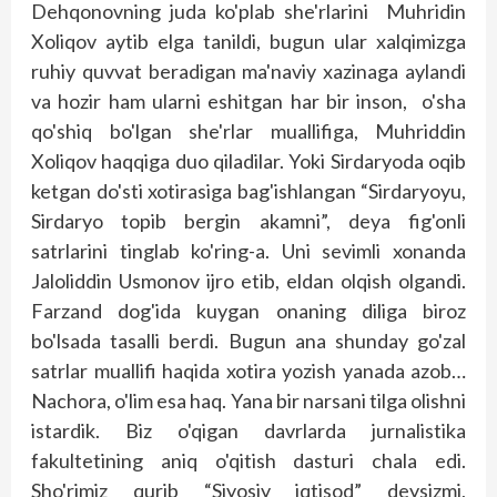
Dehqonovning juda ko'p­lab she'rlarini Muhridin
Xoliqov aytib elga tanildi, bugun ular xalqimizga
ruhiy quvvat beradigan ma'naviy xazinaga aylandi
va hozir ham ularni eshitgan har bir inson, o'sha
qo'shiq bo'lgan she'rlar muallifiga, Muhriddin
Xoliqov haqqiga duo qiladilar. Yoki Sirdaryoda oqib
ketgan do'sti xotirasiga bag'ish­langan “Sirdaryoyu,
Sirdaryo topib bergin akamni”, deya fig'onli
satrlarini tinglab ko'ring-a. Uni sevimli xonanda
Jaloliddin Usmonov ijro etib, eldan olqish olgandi.
Farzand dog'ida kuygan onaning diliga biroz
bo'lsada tasalli berdi. Bugun ana shunday go'zal
satrlar muallifi haqida xotira yozish yanada azob…
Nachora, o'lim esa haq. Yana bir narsani tilga olishni
istardik. Biz o'qigan davr­larda jurnalis­tika
fakultetining aniq o'qitish das­turi chala edi.
Sho'rimiz qurib “Siyosiy iqtisod” deysizmi,