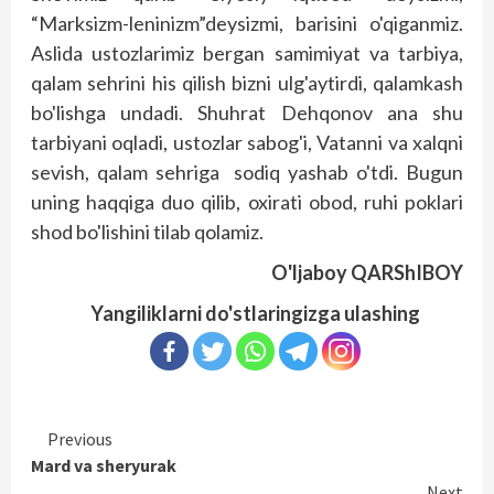
“Marksizm-leninizm”deysizmi, barisini o'qiganmiz.
Aslida ustozlarimiz bergan samimiyat va tarbiya,
qalam sehrini his qilish bizni ulg'aytirdi, qalamkash
bo'lishga undadi. Shuhrat Dehqonov ana shu
tarbiyani oqladi, ustozlar sabog'i, Vatanni va xalqni
sevish, qalam sehriga sodiq yashab o'tdi. Bugun
uning haqqiga duo qilib, oxirati obod, ruhi poklari
shod bo'lishini tilab qolamiz.
O'ljaboy QARShIBOY
Yangiliklarni do'stlaringizga ulashing
Continue
Previous
Mard va sheryurak
Reading
Next