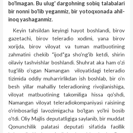
bo'lmagan. Bu ulug' dargohning sobiq talabalari
bir nonni bo'lib yeganmiz, bir yotoqxonada ahil-
inoq yashaganmiz.
Keyin tahsildan keyingi hayot boshlandi, birov
gazetachi, birov teleradio xodimi, yana birov
xorijda, birov viloyat va tuman matbuotining
zahmatini chekib “ijod”ga sho'ng'ib ketdi, shirin
oilaviy tashvishlar boshlandi. Shuhrat aka ham o'zi
tug'ilib o'sgan Namangan viloyatidagi teleradio
tizimida oddiy muharrirlikdan ish boshlab, bir o'n
besh yillar mahalliy teleradioning rivojlanishiga,
viloyat matbuotining takomiliga hissa qo'shdi,
Namangan viloyat teleradiokompaniyasi raisining
o'rinbosarligi lavozimigacha bo'lgan yo'lni bosib
o'tdi. Oliy Majlis deputatligiga saylanib, bir muddat
Qonunchilik palatasi deputati sifatida faollik