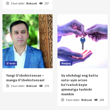
3 kun oldin
Behzod
257
G'urur
Huquq
Yangi O'zbekistonsan –
Uy olishdagi eng katta
mangu O'zbekistonsan!
xato: uyni arzon
ko'rsatish keyin
3 kun oldin
Behzod
170
qimmatga tushishi
mumkin
3 kun oldin
Behzod
200