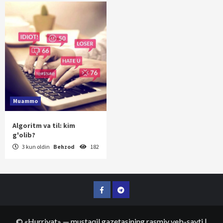
Muammo
Algoritm va til: kim
g'olib?
3 kun oldin
Behzod
182
Facebook
Telegram
©
«Hurriyat»
— mustaqil gazetasining rasmiy veb-sayti
|