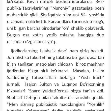
ko'rsatdi. Keyin nufuzli boshqa idoralarda, Res­
publika faxriylarining “Nuroniy” gazetasiga bosh
muharrirlik qildi. Shafqatsiz o'lim uni 54 yoshida
oramizdan olib ketdi. Farzandlari, turmush o'rtog'i,
uni bilgan barcha birodarlar “oh” chekib qolaverdi.
Bugun esa xotira yozib eslashu, haqqiga duo
qilishdan o'zga chora yo'q.
Ijodkorlarning talabalik davri ham qiziq bo'ladi.
Jurnalistika fakultetining talabasi bo'lgach, asarlari
bilan tanilgan, maqolalari chiqqan biroz mashhur
ijodkorlar bizga sirli ko'rinardi. Masalan, Halim
Saidovning fotosuratlari bizlarga “Yosh kuch”
jurnali, Isajon Sulton va Luqmon Bo'rixonning
hikoyalari “Sharq yulduzi”orqali bizga tanish edi.
Shuhrat Dehqon bilan fakultetda tanishib qoldik.
“Men sizning publitsistik maqolangizni “Yoshlik”
jurnalida o'qiganman” dedim, hovliqib, sarlavhasi