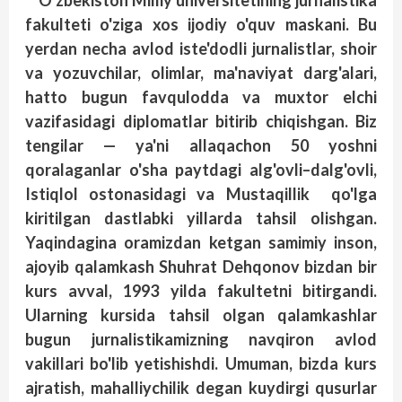
O'zbekiston Milliy universitetining jurnalistika
fakulteti o'ziga xos ijodiy o'quv maskani. Bu
yerdan necha avlod iste'dodli jurnalistlar, shoir
va yozuvchilar, olimlar, ma'naviyat darg'alari,
hatto bugun favqulodda va muxtor elchi
vazifasidagi diplomatlar bitirib chiqishgan. Biz
tengilar — ya'ni allaqachon 50 yoshni
qoralaganlar o'sha paytdagi alg'ovli–dalg'ovli,
Istiqlol ostonasidagi va Mustaqillik qo'lga
kiritilgan dastlabki yillarda tahsil olishgan.
Yaqindagina oramizdan ketgan samimiy inson,
ajoyib qalamkash Shuhrat Dehqonov bizdan bir
kurs avval, 1993 yilda fakultetni bitirgandi.
Ularning kursida tahsil olgan qalamkashlar
bugun jurnalistikamizning navqiron avlod
vakillari bo'lib yetishishdi. Umuman, bizda kurs
ajratish, mahalliychilik degan kuydirgi qusurlar