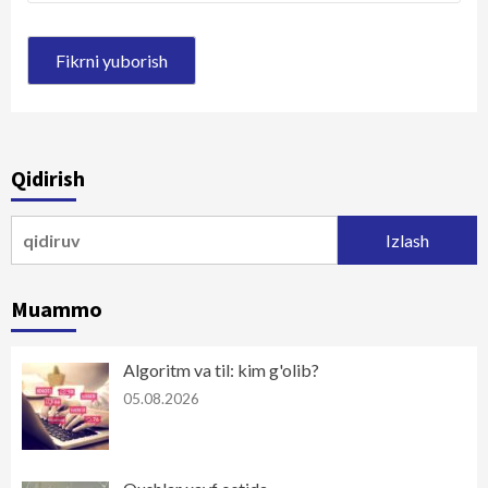
Qidirish
Qidirshish:
Muammo
Algoritm va til: kim g'olib?
05.08.2026