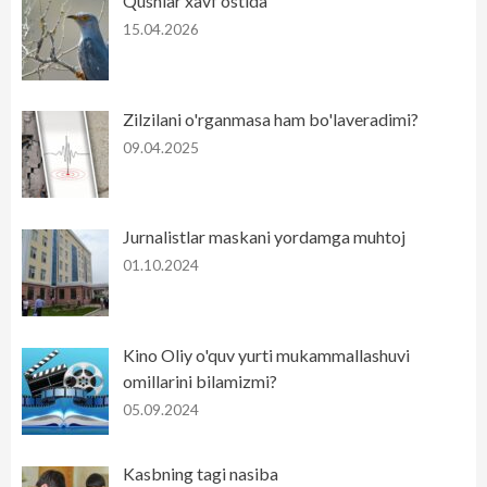
Qushlar xavf ostida
15.04.2026
Zilzilani o'rganmasa ham bo'laveradimi?
09.04.2025
Jurnalistlar maskani yordamga muhtoj
01.10.2024
Kino Oliy o'quv yurti mukammallashuvi
omillarini bilamizmi?
05.09.2024
Kasbning tagi nasiba