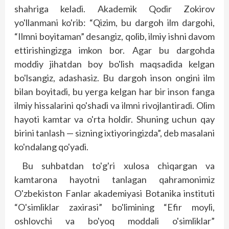
shahriga keladi. Akademik Qodir Zokirov
yo'llanmani ko'rib: “Qizim, bu dargoh ilm dargohi,
“Ilmni boyitaman” desangiz, qolib, ilmiy ishni davom
ettirishingizga imkon bor. Agar bu dargohda
moddiy jihatdan boy bo'lish maqsadida kelgan
bo'lsangiz, adashasiz. Bu dargoh inson ongini ilm
bilan boyitadi, bu yerga kelgan har bir inson fanga
ilmiy hissalarini qo'shadi va ilmni rivojlantiradi. Olim
hayoti kamtar va o'rta holdir. Shuning uchun qay
birini tanlash — sizning ixtiyoringizda”, deb masalani
ko'ndalang qo'yadi.
Bu suhbatdan to'g'ri xulosa chiqargan va
kamtarona hayotni tanlagan qahramonimiz
O'zbekiston Fanlar akademiyasi Botanika instituti
“O'simliklar zaxirasi” bo'limining “Efir moyli,
oshlovchi va bo'yoq moddali o'simlik­lar”