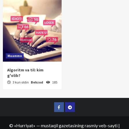
Muammo
Algoritm va til: kim
g'olib?
3 kun oldin
Behzod
185
Facebook
Telegram
©
«Hurriyat»
— mustaqil gazetasining rasmiy veb-sayti
|