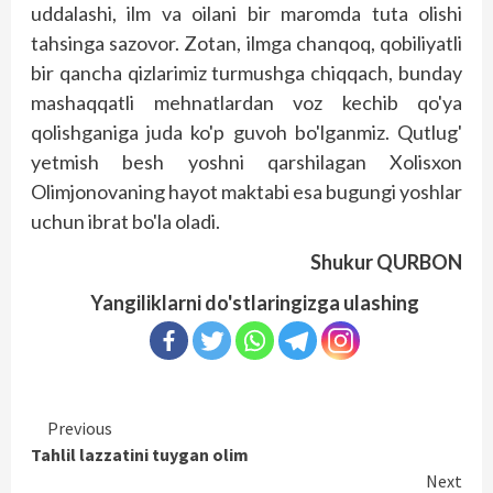
uddalashi, ilm va oilani bir maromda tuta olishi
tahsinga sazovor. Zotan, ilmga chanqoq, qobiliyatli
bir qancha qizlarimiz turmushga chiqqach, bunday
mashaqqatli mehnatlardan voz kechib qo'ya
qolishganiga juda ko'p guvoh bo'lganmiz. Qutlug'
yetmish besh yoshni qarshilagan Xolisxon
Olimjonovaning hayot maktabi esa bugungi yoshlar
uchun ibrat bo'la oladi.
Shukur QURBON
Yangiliklarni do'stlaringizga ulashing
Continue
Previous
Tahlil lazzatini tuygan olim
Reading
Next