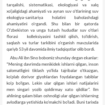
tarqalishi, sistematikasi, ekologiyasi va xalq
xo'jaligidagi aha­miyati va aynan suv o'tlarining suv
ekologiya-sanitariya holatini baholashdagi
ahamiyatini o'rgandi. Shu bilan bir qatorda
O'zbekiston va unga tutash hududlar suv o'tlari
florasi kolleksiyasini tashkil qilish, to'ldirish,
saqlash va turlar tarkibini o'rganish mavzularida
qariyb 53 yil davomida ilmiy tadqiqotlar olib bordi.
Abu Ali ibn Sino bobomiz shunday degan ekanlar:
“Mening davrimda menikidek ishlarni qilgan, inson
salomatligini tiklash yo'lida tajribalar o'tkazgan,
ko'plab dorivor giyohlardan foydalangan tabiblar
ko'p bo'lgan. Lekin ular qilgan ishlari natijalarini
men singari yozib qoldirmay xato qildilar”. Ilm
ahlining qalam bilan oshnoligi ular qilgan ishlarning
avlodlarga yetishida ko'makchi bo'ladi. Buni tarixda