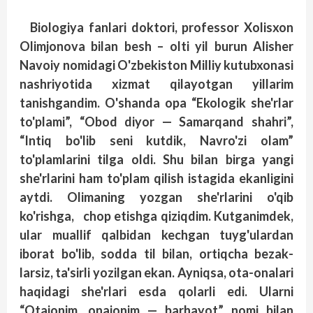
Biologiya fanlari doktori, professor Xolisxon
Olimjonova bilan besh – olti yil burun Alisher
Navoiy nomidagi O'zbekis­ton Milliy kutubxonasi
nashriyotida xizmat qilayotgan yillarim
tanishgandim. O'shanda opa “Ekologik she'rlar
to'plami”, “Obod diyor — Samarqand shahri”,
“Intiq bo'lib seni kutdik, Navro'zi olam”
to'plamlarini tilga oldi. Shu bilan birga yangi
she'rlarini ham to'plam qilish istagida ekanligini
aytdi. Olimaning yozgan she'rlarini o'qib
ko'rishga, chop etishga qiziqdim. Kutganimdek,
ular muallif qalbidan kechgan tuyg'ulardan
iborat bo'lib, sodda til bilan, ortiqcha bezak­
larsiz, ta'sirli yozilgan ekan. Ayniqsa, ota-onalari
haqidagi she'r­lari esda qolarli edi. Ularni
“Otajonim, onajonim — barhayot” nomi bilan