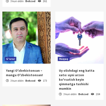
3 kun oldin
Behzod
261
G'urur
Huquq
Yangi O'zbekistonsan –
Uy olishdagi eng katta
mangu O'zbekistonsan!
xato: uyni arzon
ko'rsatish keyin
3 kun oldin
Behzod
173
qimmatga tushishi
mumkin
3 kun oldin
Behzod
204