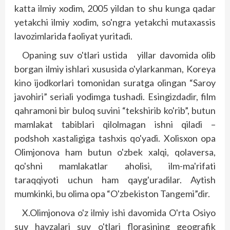
katta ilmiy xodim, 2005 yildan to shu kunga qadar
yetakchi ilmiy xodim, so'ngra yetakchi mutaxassis
lavozimlarida faoliyat yuritadi.
Opaning suv o'tlari ustida yillar davomida olib
borgan ilmiy ishlari xususida o'ylarkanman, Koreya
kino ijodkorlari tomonidan suratga olingan “Saroy
javohiri” seriali yodimga tushadi. Esingizdadir, film
qahramoni bir buloq suvini “tekshirib ko'rib”, butun
mamlakat tabiblari qilolmagan ishni qiladi –
podshoh xastaligiga tashxis qo'yadi. Xolisxon opa
Olimjonova ham butun o'zbek xalqi, qolaversa,
qo'shni mamlakatlar aholisi, ilm-ma'rifati
taraqqiyoti uchun ham qayg'uradilar. Aytish
mumkinki, bu olima opa “O'zbekiston Tangemi”dir.
X.Olimjonova o'z ilmiy ishi davomida O'rta Osiyo
suv havzalari suv o'tlari florasining geografik