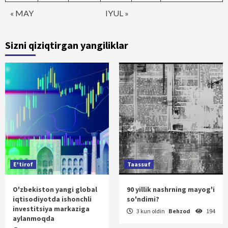
« MAY
IYUL »
Sizni qiziqtirgan yangiliklar
E'tirof
Taassuf
O'zbekiston yangi global
90 yillik nashrning mayog'i
iqtisodiyotda ishonchli
so'ndimi?
investitsiya markaziga
3 kun oldin
Behzod
194
aylanmoqda