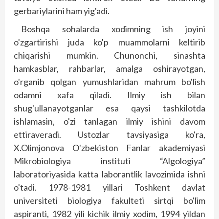
gerbariylarini ham yig'adi.
Boshqa sohalarda xodimning ish joyini
o'zgartirishi juda ko'p muammolarni keltirib
chiqarishi mumkin. Chunonchi, sinashta
hamkasblar, rahbarlar, amalga oshirayotgan,
o'rganib qolgan yumushlaridan mahrum bo'lish
odamni xafa qiladi. Ilmiy ish bilan
shug'ullanayotganlar esa qaysi tashkilotda
ishlamasin, o'zi tanlagan ilmiy ishini davom
ettiraveradi. Ustozlar tavsiyasiga ko'ra,
X.Olimjonova O'zbekiston Fanlar akademiyasi
Mikrobiologiya instituti “Algologiya”
laboratoriyasida katta laborantlik lavozimida ishni
o'tadi. 1978-1981 yillari Toshkent davlat
universiteti biologiya fakulteti sirtqi bo'lim
aspiranti, 1982 yili kichik ilmiy xodim, 1994 yildan