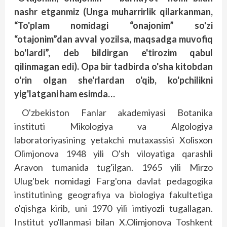
nashr etganmiz (Unga muharrirlik qilarkanman,
“To'plam nomidagi “onajonim” so'zi
“otajonim”dan avval yozilsa, maqsadga muvofiq
bo'lardi”, deb bildirgan e'tirozim qabul
qilinmagan edi). Opa bir tadbirda o'sha kitobdan
o'rin olgan she'rlardan o'qib, ko'pchilikni
yig'latgani ham esimda…
O'zbekiston Fanlar akademiyasi Botanika
instituti Mikologiya va Algologiya
laboratoriyasining yetakchi mutaxassisi Xolisxon
Olimjonova 1948 yili O'sh viloyatiga qarashli
Aravon tumanida tug'ilgan. 1965 yili Mirzo
Ulug'bek nomidagi Farg'ona davlat pedagogika
institutining geografiya va biologiya fakultetiga
o'qishga kirib, uni 1970 yili imtiyozli tugallagan.
Institut yo'llanmasi bilan X.Olimjonova Toshkent