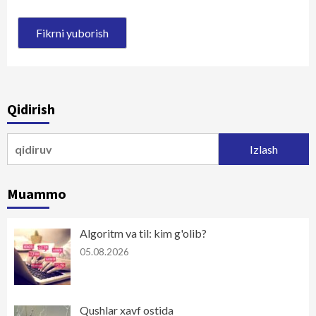
Qidirish
Qidirshish:
Muammo
Algoritm va til: kim g'olib?
05.08.2026
Qushlar xavf ostida