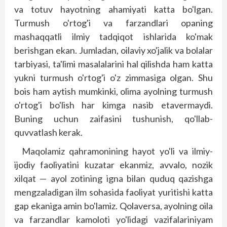
va totuv hayotning ahamiyati katta bo'lgan.
Turmush o'rtog'i va far­zandlari opaning
mashaqqatli ilmiy tadqiqot ishlarida ko'mak
berishgan ekan. Jumladan, oilaviy xo'jalik va bolalar
tarbiyasi, ta'limi masalalarini hal qilishda ham katta
yukni turmush o'rtog'i o'z zimmasiga olgan. Shu
bois ham aytish mumkinki, olima ayolning turmush
o'rtog'i bo'lish har kimga nasib etavermaydi.
Buning uchun zaifasini tushunish, qo'llab-
quvvatlash kerak.
Maqolamiz qahramonining hayot yo'li va ilmiy-
ijodiy faoliyatini kuzatar ekanmiz, avvalo, nozik
xilqat — ayol zotining igna bilan quduq qazishga
mengzaladigan ilm sohasida faoliyat yuritishi katta
gap ekaniga amin bo'lamiz. Qolaversa, ayolning oila
va farzandlar kamoloti yo'lidagi vazifalariniyam