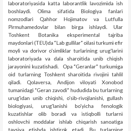
laboratoriyasida katta laborantlik lavozimida ish
boshlaydi. Olima sifatida Biologiya fanlari
nomzodlari Qahhor Hojimatov va Lutfulla
Pirmuhamedovlar bilan birga ishlaydi. Ular
Toshkent Botanika eksperimental taj­riba
maydonlari (TEU)da “Lab gullilar” oilasi turkumi efir
moyli va dorivor o'simliklar turlarining urug'larini
laboratoriyada va dala sharoitida unib chiqish
jarayonini kuzatishadi. Opa “Geranlar” turkumiga
oid turlarning Toshkent sharoitida rivojini tahlil
qiladi. Qolaversa, Andijon viloyati Xonobod
tumanidagi “Geran zavodi” hududida bu turlarning
urug'idan unib chiqishi, o'sib-rivojlanishi, gullash
biologiyasi, urug'lanishi bo'yicha fenologik
kuzatishlar olib boradi va istiqbolli turlarni
oshlovchi moddalar ishlab chiqarish sanoatiga
tavsiya etishda ishtirok etadi. Bu turlarning