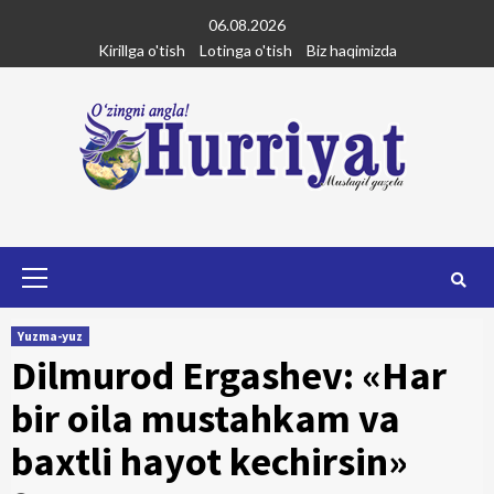
Skip
06.08.2026
to
Kirillga o'tish
Lotinga o'tish
Biz haqimizda
content
Primary
Menu
Yuzma-yuz
Dilmurod Ergashev: «Har
bir oila mustahkam va
baxtli hayot kechirsin»