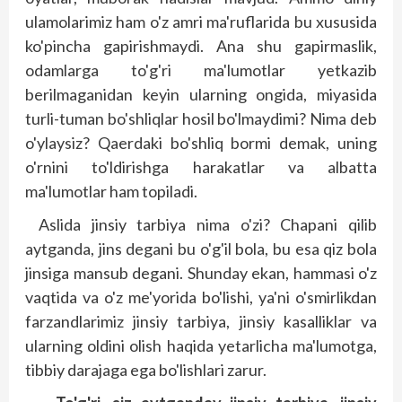
ulamolarimiz ham o'z amri ma'ruflarida bu xususida
ko'pincha gapirishmaydi. Ana shu gapirmaslik,
odamlarga to'g'ri ma'lumotlar yetkazib
berilmaganidan keyin ularning ongida, miyasida
turli-tuman bo'shliqlar hosil bo'lmaydimi? Nima deb
o'ylaysiz? Qaerdaki bo'shliq bormi demak, uning
o'rnini to'ldirishga harakatlar va albatta
ma'lumotlar ham topiladi.
Aslida jinsiy tarbiya nima o'zi? Chapani qilib
aytganda, jins degani bu o'g'il bola, bu esa qiz bola
jinsiga mansub degani. Shunday ekan, hammasi o'z
vaqtida va o'z me'yorida bo'lishi, ya'ni o'smirlikdan
farzandlarimiz jinsiy tarbiya, jinsiy kasallik­lar va
ularning oldini olish haqida yetarlicha ma'lumotga,
tibbiy darajaga ega bo'lishlari zarur.