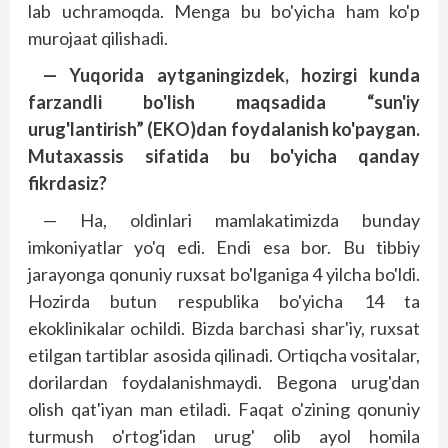
lab uchramoqda. Menga bu bo'­yicha ham ko'p
murojaat qilishadi.
— Yuqorida aytganingizdek, hozirgi kunda
farzandli bo'lish maqsadida “sun'iy
urug'lantirish” (EKO)dan foydalanish ko'paygan.
Mutaxassis sifatida bu bo'yicha qanday
fikrdasiz?
— Ha, oldinlari mamlakatimizda bunday
imkoniyatlar yo'q edi. Endi esa bor. Bu tibbiy
jarayonga qonuniy ruxsat bo'lganiga 4 yilcha bo'ldi.
Hozirda butun respublika bo'yicha 14 ta
ekoklinikalar ochildi. Bizda barchasi shar'iy, ruxsat
etilgan tartiblar asosida qilinadi. Ortiqcha vositalar,
dorilardan foydalanishmaydi. Begona urug'dan
olish qat'iyan man etiladi. Faqat o'zining qonuniy
turmush o'rtog'idan urug' olib ayol homila