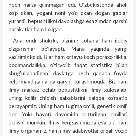
hech narsa qilinmagan edi. O'zbekistonda aholi
ko'p ekan, yegani noni yo'q ekan degan gaplar
yurardi, bepushtlikni davolashga esa zimdan qarshi
harakatlar ham bo'lgan.
Ana endi shukrki, bizning sohada ham ijobiy
o'zgarishlar bo'layapti. Mana yaqinda yangi
vazirimiz keldi. Ular ham ertayu-kech poraxo'rlikka,
boqimandalikka, o'tirvolib faqat statistika bilan
shug'ullanadigan, davlatga hech qanaqa foyda
keltirmaydiganlarga qarshi kurashmoqda. Biz ham
ilmiy markaz ochib bepushtlikni ilmiy xulosalab,
uning kelib chiqish sabablarini xalqqa ko'rsatib
berayapmiz. Uning ham tug'ma omili, genetik omili
bor. Yoki hayoti davomida orttirilgan omillari
bo'lishi mumkin. Ilmiy kengashimizda esa uni ham
ilmiy o'rganamiz, ham ilmiy adabiyotlar orqali yozib