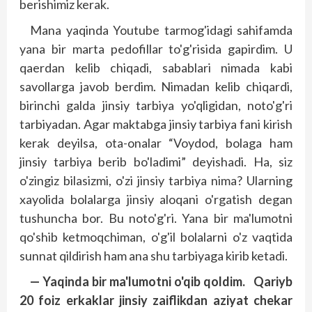
berishimiz kerak.
Mana yaqinda Youtube tarmog'idagi sahifamda
yana bir marta pedofillar to'g'risida gapirdim. U
qaerdan kelib chiqadi, sabablari nimada kabi
savollarga javob berdim. Nimadan kelib chiqardi,
birinchi galda jinsiy tarbiya yo'qligidan, noto'g'ri
tarbiyadan. Agar maktabga jinsiy tarbiya fani kirish
kerak de­yilsa, ota-onalar “Voydod, bolaga ham
jinsiy tarbiya berib bo'ladimi” deyishadi. Ha, siz
o'zingiz bilasizmi, o'zi jinsiy tarbiya nima? Ularning
xayolida bolalarga jinsiy aloqani o'rgatish degan
tushuncha bor. Bu noto'g'ri. Yana bir ma'lumotni
qo'shib ketmoqchiman, o'g'il bolalarni o'z vaqtida
sunnat qildirish ham ana shu tarbiyaga kirib ketadi.
— Yaqinda bir ma'lumotni o'qib qoldim. Qariyb
20 foiz erkaklar jinsiy zaiflikdan aziyat chekar