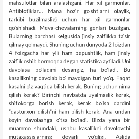
mahsulotlar bilan aralashgani. Har xil garmonlar.
Antibiotiklar… Mana hozir go'shtlarni olaylik,
tarkibi buzilmasligi uchun har xil garmonlar
qo'shishadi. Meva-chevalarning genlari buzilgan.
Bularning barchasi kelgusida jinsiy zaiflikka ta'sir
qilmay qolmaydi. Shuning uchun dunyoda 2 foizdan
4 foizgacha har yili ham bepushtlik, ham jinsiy
zaiflik oshib bormoqda degan statistika aytiladi. Uni
davolasa bo'ladimi desangiz, ha bo'ladi. Bu
kasallikning davolab bo'lmaydigan turi yo'q. Faqat
kasalni o'z vaqtida bilish kerak. Buning uchun nima
qilish kerak? Birinchi nav­batda uyalmaslik kerak,
shifokorga borish kerak, kerak bo'lsa dardini
“dasturxon qilish”ni ham bilish kerak. Ana undan
keyin davolashga o'tsa bo'ladi. Bizda yana bir
muammo shundaki, ushbu kasallikni davolovchi
mutaxassislarning deyarli yo'qligi. Aslida