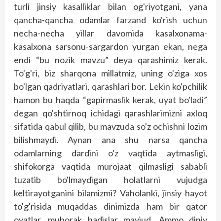
turli jinsiy kasalliklar bilan og'riyotgani, yana
qancha-qancha odamlar farzand ko'rish uchun
necha-necha yillar davomida kasalxonama-
kasalxona sarsonu-sargardon yurgan ekan, nega
endi “bu nozik mavzu” deya qarashimiz kerak.
To'g'ri, biz sharqona millatmiz, uning o'ziga xos
bo'lgan qadriyatlari, qarashlari bor. Lekin ko'pchilik
hamon bu haqda “gapirmaslik kerak, uyat bo'ladi”
degan qo'shtirnoq ichidagi qarashlarimizni axloq
sifatida qabul qilib, bu mavzuda so'z ochishni lozim
bilishmaydi. Aynan ana shu narsa qancha
odamlarning dardini o'z vaqtida aytmasligi,
shifokorga vaqtida murojaat qilmasligi sababli
tuzatib bo'lmaydigan holatlarni vujudga
keltirayotganini bilamizmi? Vaholanki, jinsiy hayot
to'g'risida muqaddas dinimizda ham bir qator
oyatlar, muborak hadislar mavjud. Ammo diniy