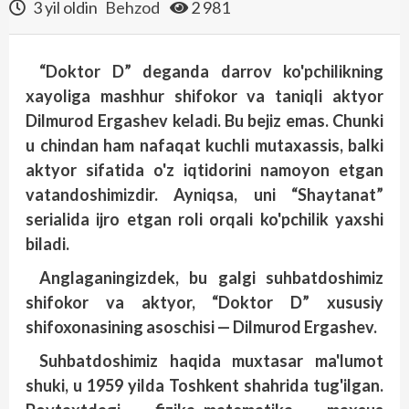
3 yil oldin
Behzod
2 981
“Doktor D” deganda darrov ko'pchilikning
xayoliga mashhur shifokor va taniqli aktyor
Dilmurod Ergashev keladi. Bu bejiz emas. Chunki
u chindan ham nafaqat kuchli mutaxassis, balki
aktyor sifatida o'z iqtidorini namoyon etgan
vatandoshimizdir. Ayniqsa, uni “Shaytanat”
serialida ijro etgan roli orqali ko'pchilik yaxshi
biladi.
Anglaganingizdek, bu galgi suhbatdoshimiz
shifokor va aktyor, “Doktor D” xususiy
shifoxonasining asoschisi — Dilmurod Ergashev.
Suhbatdoshimiz haqida muxtasar ma'lumot
shuki, u 1959 yilda Toshkent shahrida tug'ilgan.