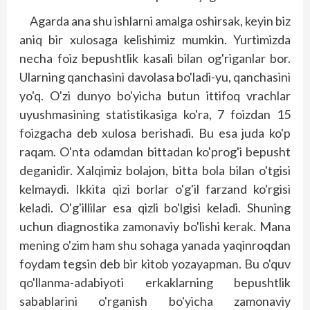
Agarda ana shu ishlarni amalga oshirsak, keyin biz
aniq bir xulosaga kelishimiz mumkin. Yurtimizda
necha foiz bepushtlik kasali bilan og'riganlar bor.
Ularning qanchasini davolasa bo'ladi-yu, qanchasini
yo'q. O'zi dunyo bo'yicha butun ittifoq vrachlar
uyushmasining statistikasiga ko'ra, 7 foizdan 15
foizgacha deb xulosa berishadi. Bu esa juda ko'p
raqam. O'nta odamdan bittadan ko'prog'i bepusht
deganidir. Xalqimiz bolajon, bitta bola bilan o'tgisi
kelmaydi. Ikkita qizi borlar o'g'il farzand ko'rgisi
keladi. O'g'illilar esa qizli bo'lgisi keladi. Shuning
uchun diagnostika zamonaviy bo'lishi kerak. Mana
mening o'zim ham shu sohaga yanada yaqinroqdan
foydam tegsin deb bir kitob yozayapman. Bu o'quv
qo'llanma-­adabiyoti erkaklarning bepushtlik
sabablarini o'rganish bo'yicha zamonaviy