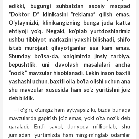
edikki, bugungi suhbatdan asosiy maqsad
“Doktor D” klinikasini “reklama” qilish emas.
O'ylaymizki, klinikangizning bunga juda katta
ehtiyoji yo'q. Negaki, ko'plab yurtdoshlarimiz
ushbu tibbiyot markazini yaxshi bilishadi, shifo
istab murojaat qilayotganlar esa kam emas.
Shunday bo'lsa-da, xalqimizda jinsiy tarbiya,
bepushtlik, uni davolash masalalari ancha
“nozik” mavzular hisoblanadi. Lekin inson baxtli
yashashi uchun, baxt­­li oila bo'la olishi uchun ana
shu mavzular xususida ham so'z yuritishni joiz
deb bildik.
—To'g'ri, o'zingiz ham aytyapsiz-ki, bizda bunaqa
mavzularda gapirish joiz emas, yoki o'ta nozik deb
qaraladi. Endi savol, dunyoda millionlab, shu
jumladan, yurtimizda ham ming-minglab odamlar