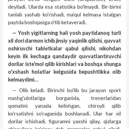
deyiladi. Ularda esa statistika bo'lmaydi. Bir-birini
tanlab yashab ko'rishadi, ma'qul kelmasa istalgan
paytda boshqasiga o'tib ketaveradi.
— Yosh yigitlarning hali yosh paytidanoq turli
xil dori darmon ichib jinsiy yaqinlik qilishi, quvvat
oshiruvchi tabletkalar qabul qilishi, nikohdan
keyin ilk kechaga qandaydir quvvatlantiruvchi
dorilar iste'mol qilib kirishlari va boshqa shunga
o'xshash holatlar kelgusida bepushtlikka olib
kelmaydimi…
— Olib keladi. Birinchi bo'lib bu jarayon sport
mashg'ulotlariga borganida, trenerlaridan
qomatini yanada kelishgan, chiroyli qilib
ko'rsatishni so'raganida boshlanadi. Ular har xil
dorilar ichishadi, figuramni yaxshi qilay, qizlarga