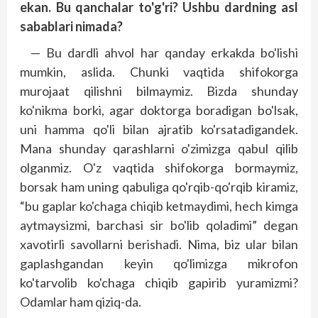
ekan. Bu qanchalar to'g'ri? Ushbu dardning asl
sabablari nimada?
— Bu dardli ahvol har qanday erkakda bo'lishi
mumkin, aslida. Chunki vaqtida shifokorga
murojaat qilishni bilmaymiz. Bizda shunday
ko'nikma borki, agar doktorga boradigan bo'lsak,
uni hamma qo'li bilan ajratib ko'rsatadigandek.
Mana shunday qarashlarni o'zimizga qabul qilib
olganmiz. O'z vaqtida shifokorga bormaymiz,
borsak ham uning qabuliga qo'rqib-qo'rqib kiramiz,
“bu gaplar ko'chaga chiqib ketmaydimi, hech kimga
aytmaysizmi, barchasi sir bo'lib qoladimi” degan
xavotirli savollarni berishadi. Nima, biz ular bilan
gaplashgandan keyin qo'limizga mikrofon
ko'tarvolib ko'chaga chiqib gapirib yuramizmi?
Odamlar ham qiziq-da.