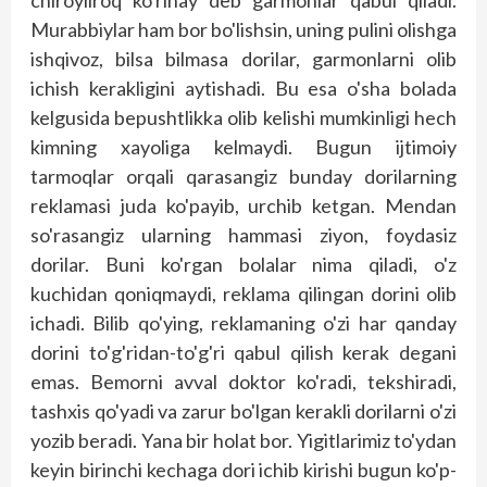
chiroyliroq ko'rinay deb garmonlar qabul qiladi.
Murabbiylar ham bor bo'lishsin, uning pulini olishga
ishqivoz, bilsa bilmasa dorilar, garmonlarni olib
ichish kerakligini aytishadi. Bu esa o'sha bolada
kelgusida bepushtlikka olib kelishi mumkinligi hech
kimning xayoliga kelmaydi. Bugun ijtimoiy
tarmoqlar orqali qarasangiz bunday dorilarning
reklamasi juda ko'payib, urchib ketgan. Mendan
so'rasangiz ularning hammasi ziyon, foydasiz
dorilar. Buni ko'rgan bolalar nima qiladi, o'z
kuchidan qoniqmaydi, reklama qilingan dorini olib
ichadi. Bilib qo'ying, reklamaning o'zi har qanday
dorini to'g'ridan-to'g'ri qabul qilish kerak degani
emas. Bemorni avval doktor ko'radi, tekshiradi,
tashxis qo'yadi va zarur bo'lgan kerakli dorilarni o'zi
yozib beradi. Yana bir holat bor. Yigitlarimiz to'ydan
keyin birinchi kechaga dori ichib kirishi bugun ko'p­