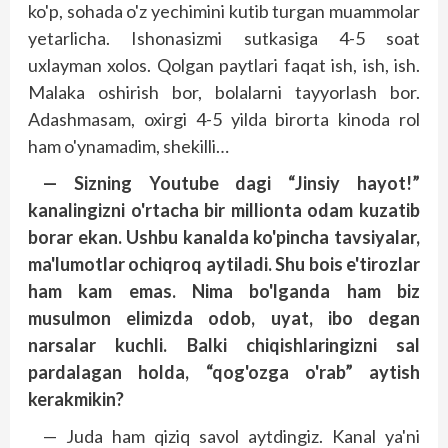
ko'p, sohada o'z yechimini kutib turgan muammolar
yetarlicha. Ishonasizmi sutkasiga 4-5 soat
uxlayman xolos. Qolgan paytlari faqat ish, ish, ish.
Malaka oshirish bor, bolalarni tayyorlash bor.
Adashmasam, oxirgi 4-5 yilda birorta kinoda rol
ham o'ynamadim, shekilli…
— Sizning Youtube dagi “Jinsiy hayot!”
kanalingizni o'rtacha bir millionta odam kuzatib
borar ekan. Ushbu kanalda ko'pincha tavsiyalar,
ma'lumotlar ochiqroq aytiladi. Shu bois e'tirozlar
ham kam emas. Nima bo'lganda ham biz
musulmon elimizda odob, uyat, ibo degan
narsalar kuchli. Balki chiqishlaringizni sal
pardalagan holda, “qog'ozga o'rab” aytish
kerakmikin?
— Juda ham qiziq savol aytdingiz. Kanal ya'ni