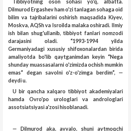
Tibbiyotning oson sohasi yo'q, albatta.
Dilmurod Ergashev ham o'zi tanlagan sohaga oid
bilim va tajribalarini oshirish maqsadida Kiyev,
Mos­kva, AQSh va Isroilda malaka oshiradi. Ilmiy
ish bilan shug'ullanib, tibbiyot fanlari nomzodi
darajasini oladi. “1993-1994 yilda
Germaniyadagi xususiy shifoxonalardan birida
amaliyotda bo'lib qaytganimdan keyin “Nega
shunday muassasalarni o'zimizda ochish mumkin
emas” degan savolni o'z-o'zimga berdim”, —
deydi u.
U bir qancha xalqaro tibbiyot akademiyalari
hamda Ovro'po urologlari va androloglari
assotsiatsiyasi a'zosi hisoblanadi.
— Dilmurod aka, avvalo, shuni aytmoqchi