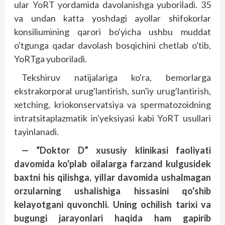
ular YoRT yordamida davolanishga yuboriladi. 35
va undan katta yoshdagi ayollar shifokorlar
konsiliumining qarori bo'yicha ushbu muddat
o'tgunga qadar davolash bosqichini chetlab o'tib,
YoRTga yuboriladi.
Tekshiruv natijalariga ko'ra, bemorlarga
ekstrakorporal urug'lantirish, sun'iy urug'lantirish,
xetching, kriokonservatsiya va spermatozoidning
intratsitaplazmatik in'yeksiyasi kabi YoRT usullari
ta­yinlanadi.
— “Doktor D” xususiy klinikasi faoliyati
davomida ko'plab oilalarga farzand kulgusidek
baxtni his qilishga, yillar davomida ushalmagan
orzularning ushalishiga hissasini qo'shib
kelayotgani quvonchli. Uning ochilish tarixi va
bugungi jarayonlari haqida ham gapirib