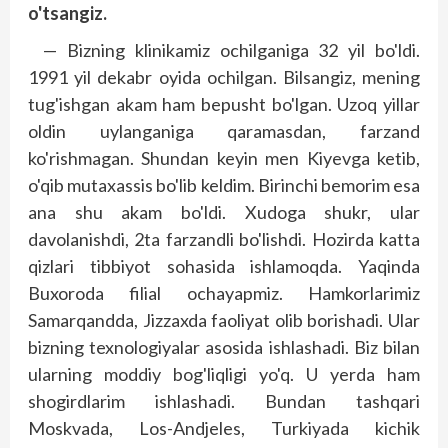
o'tsangiz.
— Bizning klinikamiz ochilganiga 32 yil bo'ldi.
1991 yil dekabr oyida ochilgan. Bilsangiz, mening
tug'ishgan akam ham bepusht bo'lgan. Uzoq yillar
oldin uylanganiga qaramasdan, farzand
ko'rishmagan. Shundan keyin men Kiyevga ketib,
o'qib mutaxassis bo'lib keldim. Birinchi bemorim esa
ana shu akam bo'ldi. Xudoga shukr, ular
davolanishdi, 2ta farzandli bo'lishdi. Hozirda katta
qizlari tibbiyot sohasida ishlamoqda. Yaqinda
Buxoroda filial ochayapmiz. Hamkorlarimiz
Samarqandda, Jizzaxda faoliyat olib borishadi. Ular
bizning texnologiyalar asosida ishlashadi. Biz bilan
ularning moddiy bog'liqligi yo'q. U yerda ham
shogirdlarim ishlashadi. Bundan tashqari
Moskvada, Los-Andjeles, Turkiyada kichik