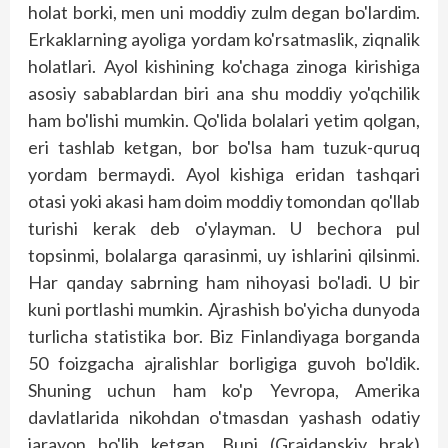
holat borki, men uni moddiy zulm degan bo'lardim.
Erkaklarning ayoliga yordam ko'rsatmaslik, ziqnalik
holatlari. Ayol kishining ko'chaga zinoga kirishiga
asosiy sabablardan biri ana shu moddiy yo'qchilik
ham bo'lishi mumkin. Qo'lida bolalari yetim qolgan,
eri tashlab ketgan, bor bo'lsa ham tuzuk-quruq
yordam bermaydi. Ayol kishiga eridan tashqari
otasi yoki akasi ham doim moddiy tomondan qo'llab
turishi kerak deb o'ylayman. U bechora pul
topsinmi, bolalarga qarasinmi, uy ishlarini qilsinmi.
Har qanday sabrning ham nihoyasi bo'ladi. U bir
kuni portlashi mumkin. Ajrashish bo'yicha dunyoda
turlicha statistika bor. Biz Finlandiyaga borganda
50 foizgacha ajralishlar borligiga guvoh bo'ldik.
Shuning uchun ham ko'p Yevropa, Amerika
davlatlarida nikohdan o'tmasdan yashash odatiy
jarayon bo'lib ketgan. Buni (Grajdanskiy brak)