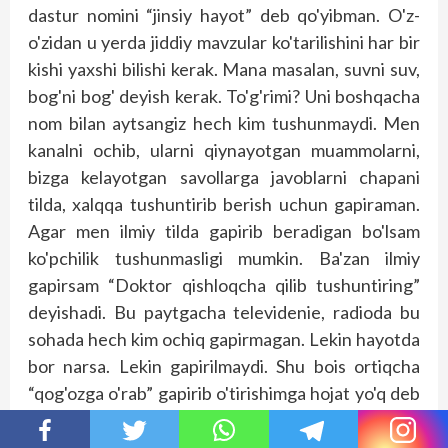
dastur nomini “jinsiy hayot” deb qo'yibman. O'z-
o'zidan u yerda jiddiy mavzular ko'tarilishini har bir
kishi yaxshi bilishi kerak. Mana masalan, suvni suv,
bog'ni bog' deyish kerak. To'g'rimi? Uni boshqacha
nom bilan aytsangiz hech kim tushunmaydi. Men
kanalni ochib, ularni qiynayotgan muammolarni,
bizga kelayotgan savollarga javoblarni chapani
tilda, xalqqa tushuntirib berish uchun gapiraman.
Agar men ilmiy tilda gapirib beradigan bo'lsam
ko'pchilik tushunmasligi mumkin. Ba'zan ilmiy
gapirsam “Doktor qish­loqcha qilib tushuntiring”
deyishadi. Bu paytgacha televidenie, radioda bu
sohada hech kim ochiq gapirmagan. Lekin hayotda
bor narsa. Lekin gapirilmaydi. Shu bois ortiqcha
“qog'ozga o'rab” gapirib o'tirishimga hojat yo'q deb
hisoblayman.