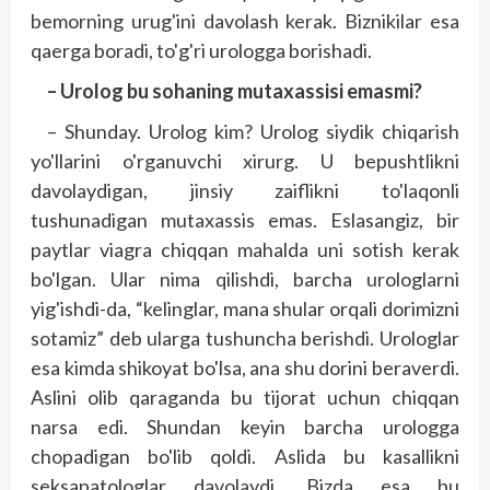
bemorning urug'ini davolash kerak. Biznikilar esa
qaerga boradi, to'g'ri urologga borishadi.
– Urolog bu sohaning mutaxassisi emasmi?
– Shunday. Urolog kim? Urolog siydik chiqarish
yo'llarini o'rganuvchi xirurg. U bepushtlikni
davolaydigan, jinsiy zaiflikni to'laqonli
tushunadigan mutaxassis emas. Eslasangiz, bir
paytlar viagra chiqqan mahalda uni sotish kerak
bo'lgan. Ular nima qilishdi, barcha urologlarni
yig'ishdi-da, “kelinglar, mana shular orqali dorimizni
sotamiz” deb ularga tushuncha berishdi. Urologlar
esa kimda shikoyat bo'lsa, ana shu dorini beraverdi.
Aslini olib qaraganda bu tijorat uchun chiqqan
narsa edi. Shundan keyin barcha urologga
chopadigan bo'lib qoldi. Aslida bu kasallikni
seksapatologlar davolaydi. Bizda esa bu