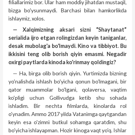
filiallarimiz bor. Ular ham moddiy jihatdan mustaqil,
bizga bo'ysunmaydi. Barchasi bilan hamkorlikda
ishlaymiz, xolos.
— Xalqimizning aksari sizni “Shaytanat”
serialida ijro etgan rolingizdan keyin taniganlar,
desak mubolag'a bo'lmaydi. Kino va tibbiyot. Bu
ikkisini teng olib borish qiyin emasmi. Negadir
oxirgi paytlarda kinoda ko'rinmay qoldingiz?
— Ha, birga olib borish qiyin. Yurtimizda bizning
yo'nalishda ishlash bo'yicha qonun bo'lmagani, bir
qator muammolar bo'lgani, qolaversa, vaqtim
ko'pligi uchun Gollivudga ketib shu sohada
ishladim. Bir nechta filmlarda, kinolarda rol
o'ynadim. Ammo 2017 yilda Vatanimga qaytgandan
keyin esa o'zimni butkul sohamga qaratdim, shu
bo'yicha ishlayapman. Hozir kinoga vaqt yo'q. Ishlar