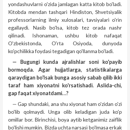
yondashuvlarni o'zida jamlagan katta kitob bo'ladi.
Kitobda mendan tashqari Hindiston, Shvetsiyalik
professorlarning ilmiy xulosalari, tavsiyalari o'rin
egallaydi. Nasib bo'lsa, kitob tez orada nashr
qilinadi. Ishonaman, ushbu kitob nafaqat
O'zbekistonda, O'rta Osiyoda, dunyoda
ko'pchilikka foydasi tegadigan qo'llanma bo'ladi.
— Bugungi kunda ajralishlar soni ko'payib
bormoqda. Agar hujjatlarga, statistikalarga
qaraydigan bo'lsak bunga asosiy sabab qilib ikki
taraf ham xiyonatni ko'rsatishadi. Aslida-chi,
gap faqat xiyonatdami…?
— Gap shundaki, ana shu xiyonat ham o'zidan o'zi
bo'lib qolmaydi. Unga olib keladigan juda ko'p
omillar bor. Birinchisi, boya aytib ketganimiz zaiflik
bo'lishi mumkin. Bizda uchta narsasi bo'lmasa erkak