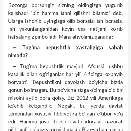
Bozorga borsangiz sizning oldingizga yugurib
kelishadi “biz hamma ishni qilishni bilamiz” deb.
Ularga ishonib uyingizga olib borasiz, ish berasiz.
Ish yakunlanganidan keyin esa natijani ko'rib
hafsalangiz pir bo'ladi. Mana ahvolimiz qanaqa?
— Tug'ma bepushtlik xastaligiga sabab
nimada?
— Tug'ma bepushtlik mavjud. Afsuski, ushbu
kasallik bilan og'riganlar har yili 4 foizga ko'payib
boryapti. Bepushtlikni davolash bo'yicha bizda
qonun bo'lmagan. Bu bo'yicha sizga o'zimga oid bir
misolni aytib bera qolay. Biz 2012 yili Amerikaga
ko'chib ketgandik. Negaki, bu yerda davlat
tomonidan xususiy tibbiyotga bo'lgan e'tibor yo'q
edi. Hamma joyni tekshiruvchi idoralar nazorat
qilib, xoli jonimizga qo'yishmasdi. Biz esa hammasini