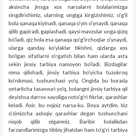
aksincha jinsga xos narsalarni bolalarimizga
singdirishimiz, ularning ongiga kirgizishimiz, o'g'il
bola qanaqa kiyinadi, qanaqa o'yin o'ynaydi, qanaqa
qilib gapiradi, gaplashadi, qaysi mavzular unga qiziq
bo'ladi, qiz bola esa qanaqa qo'g'irchoqlar o'ynaydi,
ularga qanday ko'ylaklar tikishni, qizlarga xos
bo'lgan sifatlarni o'rgatish bilan ham ularda asta
sekin jinsiy tarbiya namoyon bo'ladi. Bizdagilar
nima qilishadi, jinsiy tarbiya bo'yicha tuzukroq
ko'nikmasi, tushunchasi yo'q. Ongida bu borada
yetarlicha tasavvuri yo'q, bolangni jinsiy tarbiya qil
deyishsa darrov xayo­liga noto'g'ri fikrlar, qarashlar
keladi. Axir, bu nojoiz narsa-ku. Boya aytdim, biz
o'zimizcha axloqiy qarashlar degan tushunchani
niqob qilib olganmiz. Baribir bolalikdan
farzandlarimizga tibbiy jihatdan ham to'g'ri tarbiya