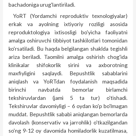
bachadoniga urug'lantiriladi.
YoRT (Yordamchi reproduktiv texnologiyalar)
erkak va ayolning ixtiyoriy roziligi asosida
reproduktologiya ixtisosligi bo'yicha faoliyatni
amalga oshiruvchi tibbiyot tashkilotlari tomonidan
ko'rsatiladi. Bu haqda belgilangan shaklda tegishli
ariza beriladi. Taomilni amalga oshirish chog'ida
klinikalar shifokorlik sirini va axborotning
maxfiyligini saqlaydi. Bepushtlik sabablarini
aniqlash va YoRTdan foydalanish maqsadida
birinchi navbatda bemorlar birlamchi
tekshiruvlardan (jami 5 ta tur) o'tishadi.
Tekshiruvlar davomiyligi – 6 oydan ko'p bo'lmagan
muddat. Bepushtlik sababi aniqlangan bemorlarda
davolash (konservativ va jarrohlik) o'tkazilgandan
so'ng 9-12 oy davomida homiladorlik kuzatilmasa,