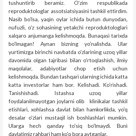
tushuntirib beramiz. O'zim respublikada
reproduktologlar assotsiatsiyasini tashkil ettirdim.
Nasib bo'lsa, yaqin oylar ichida butun dunyodan,
nufuzli, o'z sohasining yetakchi reproduktologlari
xalqaro anjumanga kelishmoqda. Bunaqasi tarixda
bo'lmagan! Aynan bizning yo'nalishda. Ular
yurtimizga birinchi navbatda o'zlarining uzoq yillar
davomida olgan tajribasi bilan o'rtoqlashish, ilmiy
maqolalar, adabiyotlar chop etish uchun
kelishmoqda. Bundan tashqari ularning ichida katta
katta investorlar ham bor. Kelishadi. Ko'rishadi.
Tanishishadi. Istashsa uzoq yillar
foydalanilmayotgan joylarni olib klinikalar tashkil
etishlari, xohlashsa davlat bilan hamkorlikda, yo'q
desalar o'zlari mustaqil ish boshlashlari mumkin.
Ularga hech qanday to'siq bo'lmaydi. Buni
davlatimiz rahbari ham ko'p bora aytganlar.