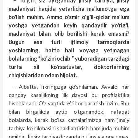
– To'g'ri, siz aytganday jinsiy tarbiya, jinsiy
madaniyat haqida yetarlicha ma'lumotga ega
bo'lish muhim. Ammo o'smir o'g'il-qizlar ma'lum
yoshga yetgandan keyin qandaydir yo'rig'i,
madaniyat bilan olib borilishi kerak emasmi?
Bugun esa turli ijtimoiy tarmoqlarda
yoshlarning, hatto hali voyaga yetmagan
bolalarning “ko'zini ochib ” yuboradigan tarzdagi
turfa xil ko'rsatuvlar, doktorlarning
chiqishlaridan odam hijolat.
– Albatta, fikringizga qo'shilaman. Avvalo, har
qanday kasallikning ilk davosi bu profilaktika
hisoblanadi. O'z vaqtida e'tibor qaratish lozim. Shu
bilan birgalikda aytib o'tganimdek, nafaqat
bolalarda, kerak bo'lsa kattalarimizda ham jinsiy
tarbiya ko'nikmasini shakllantirish ham juda muhim
omildir. Jinsiy tarbiya deganda bu jinsiy aloqa emas,