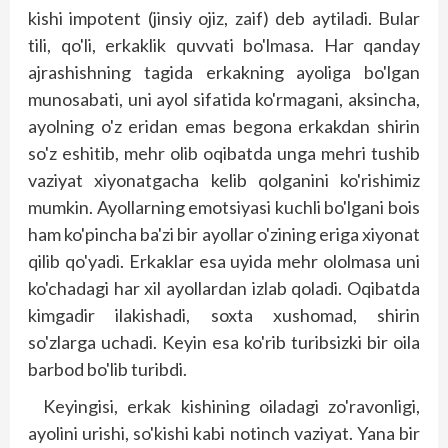
kishi impotent (jinsiy ojiz, zaif) deb aytiladi. Bular
tili, qo'li, erkaklik quvvati bo'lmasa. Har qanday
ajrashishning tagida erkakning ayoliga bo'lgan
munosabati, uni ayol sifatida ko'rmagani, aksincha,
ayolning o'z eridan emas begona erkakdan shirin
so'z eshitib, mehr olib oqibatda unga mehri tushib
vaziyat xiyonatgacha kelib qolganini ko'rishimiz
mumkin. Ayollarning emotsiyasi kuchli bo'lgani bois
ham ko'pincha ba'zi bir ayollar o'zining eriga xiyonat
qilib qo'yadi. Erkaklar esa uyida mehr ololmasa uni
ko'chadagi har xil ayollardan izlab qoladi. Oqibatda
kimgadir ilakishadi, soxta xushomad, shirin
so'zlarga uchadi. Keyin esa ko'rib turibsizki bir oila
barbod bo'lib turibdi.
Keyingisi, erkak kishining oiladagi zo'ravonligi,
ayolini urishi, so'kishi kabi notinch vaziyat. Yana bir