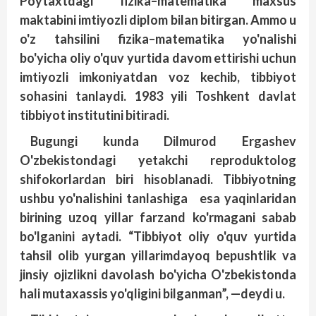
Poytaxtdagi fizika–matematika maxsus
maktabini imtiyozli diplom bilan bitirgan. Ammo u
o'z tahsilini fizika–matematika yo'nalishi
bo'yicha oliy o'quv yurtida davom ettirishi uchun
imtiyozli imkoniyatdan voz kechib, tibbiyot
sohasini tanlaydi. 1983 yili Toshkent davlat
tibbiyot institutini bitiradi.
Bugungi kunda Dilmurod Ergashev
O'zbekistondagi yetakchi reproduktolog
shifokorlardan biri hisoblanadi. Tibbiyotning
ushbu yo'nalishini tanlashiga esa yaqinlaridan
birining uzoq yillar farzand ko'rmagani sabab
bo'lganini aytadi. “Tibbiyot oliy o'quv yurtida
tahsil olib yurgan yillarimdayoq bepushtlik va
jinsiy ojizlikni davolash bo'yicha O'zbekistonda
hali mutaxassis yo'qligini bilganman”, —deydi u.