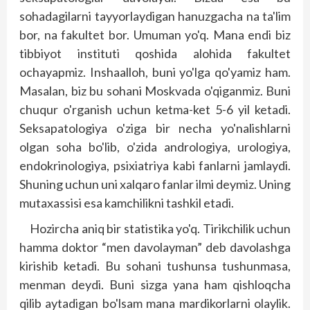
sohadagilarni tayyorlaydigan hanuzgacha na ta'lim
bor, na fakultet bor. Umuman yo'q. Mana endi biz
tibbiyot instituti qoshida alohida fakultet
ochayapmiz. Inshaalloh, buni yo'lga qo'yamiz ham.
Masalan, biz bu sohani Moskvada o'qiganmiz. Buni
chuqur o'rganish uchun ketma-ket 5-6 yil ketadi.
Seksapatologiya o'ziga bir necha yo'nalishlarni
olgan soha bo'lib, o'zida andrologiya, urologiya,
endokrinologiya, psixiatriya kabi fanlarni jamlaydi.
Shuning uchun uni xalqaro fanlar ilmi deymiz. Uning
mutaxassisi esa kamchilikni tashkil etadi.
Hozircha aniq bir statistika yo'q. Tirikchilik uchun
hamma doktor “men davolayman” deb davolashga
kirishib ketadi. Bu sohani tushunsa tushunmasa,
menman deydi. Buni sizga yana ham qishloqcha
qilib aytadigan bo'lsam mana mardikorlarni olaylik.