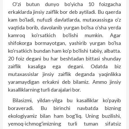
O'zi butun dunyo bo'yicha 10 foizgacha
erkaklarda jinsiy zaiflik bor deb aytiladi. Bu qaerda
kam bo'ladi, nufuzli davlatlarda, mutaxassisga o'z
vaqtida borib, davolanib yurgan bo'lsa o'sha yerda
kamroq ko'rsatkich bo'lishi mumkin. Agar
shifokorga bormayotgan, yashirib yurgan bo'lsa
ko'rsatkich bundan ham ko'p bo'lishi tabiiy, albatta.
20 foiz degani bu har beshtadan bittasi shunday
zaiflik kasaliga ega degani. Odatda biz
mutaxassislar jinsiy zaiflik deganda yaqinlikka
yaramaydigan erkakni deb bilamiz. Ammo jinsiy
kasalliklarning turli darajalari bor.
Bilasizmi, yildan-yilga bu kasalliklar ko'payib
boraveradi. Bu birinchi navbatda bizning
ekologiyamiz bilan ham bog'liq. Uning buzilishi,
yemoq-ichmog'imizning turli tuman sifatsiz