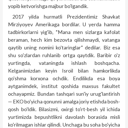
yopib ketvorishga majbur bo'lgandik.
2017 yilda hurmatli Prezidentimiz Shavkat
Mirziyoyev Amerikaga bordilar. U yerda hamma
tadbirkorlarni yig'ib, “Mana men sizlarga kafolat
beraman, hech kim bezovta qilishmaydi, vatanga
qaytib uning nomini ko'taringlar” dedilar. Biz esa
shu so'zlardan ruhlanib ortga qaytdik. Baribir o'z
yurtingda, vataningda ishlash boshqacha.
Kelganimizdan keyin Isroil bilan hamkorlikda
qo'shma korxona ochdik. Endilikda esa boya
aytganimdek, institut qoshida maxsus fakultet
ochayapmiz. Bundan tashqari sun'iy urug'lantirish
— EKO bo'yicha qonunni amalga joriy etishda bosh-
qosh bo'ldik. Bilasizmi, oxirgi to'rt-besh yil ichida
yurtimizda bepushtlikni davolash borasida misli
ko'rilmagan ishlar qilindi. Unchaga bu soha bo'yicha