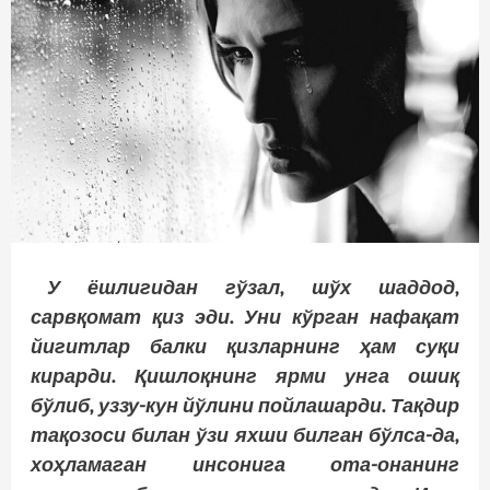
У ёшлигидан гўзал, шўх шаддод,
сарвқомат қиз эди. Уни кўрган нафақат
йигитлар балки қизларнинг ҳам суқи
кирарди. Қишлоқнинг ярми унга ошиқ
бўлиб, уззу-кун йўлини пойлашарди. Тақдир
тақозоси билан ўзи яхши билган бўлса-да,
хоҳламаган инсонига ота-онанинг