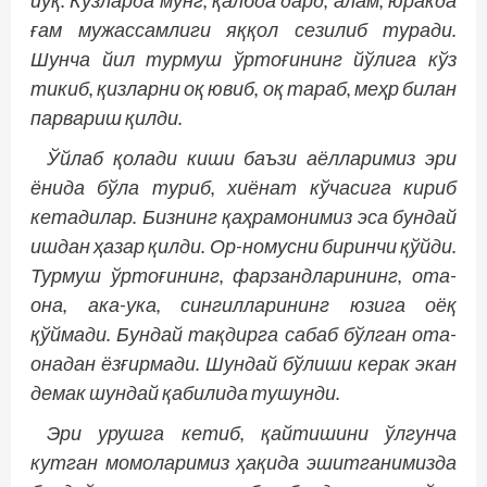
ғам мужассамлиги яққол сезилиб туради.
Шунча йил турмуш ўртоғининг йўлига кўз
тикиб, қизларни оқ ювиб, оқ тараб, меҳр билан
парвариш қилди.
Ўйлаб қолади киши баъзи аёлларимиз эри
ёнида бўла туриб, хиёнат кўчасига кириб
кетадилар. Бизнинг қаҳрамонимиз эса бундай
ишдан ҳазар қилди. Ор-номусни биринчи қўйди.
Турмуш ўртоғининг, фарзандларининг, ота-
она, ака-ука, сингилларининг юзига оёқ
қўймади. Бундай тақдирга сабаб бўлган ота-
онадан ёзғирмади. Шундай бўлиши керак экан
демак шундай қабилида тушунди.
Эри урушга кетиб, қайтишини ўлгунча
кутган момоларимиз ҳақида эшитганимизда