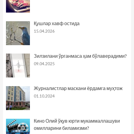
Қушлар хавф остида
15.04.2026
Зилзилани ўрганмаса ҳам бўлаверадими?
09.04.2025
Журналистлар маскани ёрдамга муҳтож
01.10.2024
Кино Олий ўқув юрти мукаммаллашуви
омилларини биламизми?