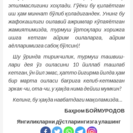
этилмаслигини хоҳлади. Гўёки бу қилаётган
иш ҳам миннат бўлиб қоладигандек. Унинг бу
жафокашлиги оилавий ажримлар кўпаяётган
жамиятимизда, турмуш ўртоқлари хорижга
ишга кетган айрим оилаларга, айрим
аёлларимизга сабоқ бўлсин)!
Шу ўринда тирикчилик, турмуш ташвиш­
лари дея ўз оиласини 10 йиллаб ташлаб
кетган, ўн йил эмас, ҳатто йигирма йилда ҳам
бир марта оиласи бағрига келиб-кетмаган
эркак-чи, ота-чи, у ҳақда нима дейиш мумкин?
Келинг, бу ҳақда навбатдаги мақоламизда…
Баҳром БОЙМУРОДОВ
Янгиликларни дўстларингизга улашинг