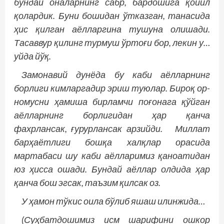
бундай оналарнинг сабр, бардошига қойил
қолардик. Буни бошидан ўтказган, танасида
ҳис қилган аёлларгина тушуна олишади.
Тасаввур қилинг турмуш ўртоғи бор, лекин у…
уйда йўқ.
Замонавий дунёда бу каби аёлларнинг
борлиги кимларгадир эриш туюлар. Бироқ ор-
номусни ҳамиша бирламчи поғонага қўйган
аёлларнинг борлигидан ҳар қанча
фахрлансак, ғурурлансак арзийди. Миллат
барҳаётлиги бошқа халқлар орасида
мартабаси шу каби аёлларимиз қаноатидан
юз ҳисса ошади. Бундай аёллар олдида ҳар
қанча бош эгсак, таъзим қилсак оз.
У ҳамон тўкис оила бўлиб яшаш илинжида…
(Суҳбатдошимиз исм шарифини ошкор