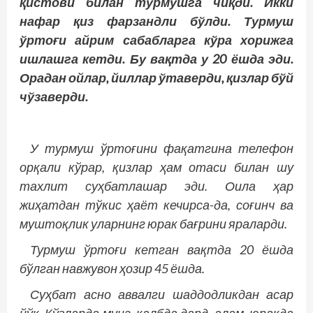
қистови билан турмушга чиқди. Икки
нафар қиз фарзандли бўлди. Турмуш
ўртоғи айрим сабабларга кўра хорижга
ишлашга кетди. Бу вақтда у 20 ёшда эди.
Орадан ойлар, йиллар ўтаверди, қизлар бўй
чўзаверди.
У турмуш ўртоғини фақатгина телефон
орқали кўрар, қизлар ҳам отаси билан шу
тахлит суҳбатлашар эди. Оила ҳар
жиҳатдан тўкис ҳаёт кечирса-да, соғинч ва
муштоқлик уларнинг юрак бағрини яраларди.
Турмуш ўртоғи кетган вақтда 20 ёшда
бўлган навжувон ҳозир 45 ёшда.
Суҳбат асно аввалги шаддодликдан асар
йўқ. Кўзларда мунг, қалбда дард, алам, юракда