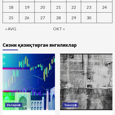
18
19
20
21
22
23
24
25
26
27
28
29
30
« AVG
OKT »
Сизни қизиқтирган янгиликлар
Эътироф
Таассуф