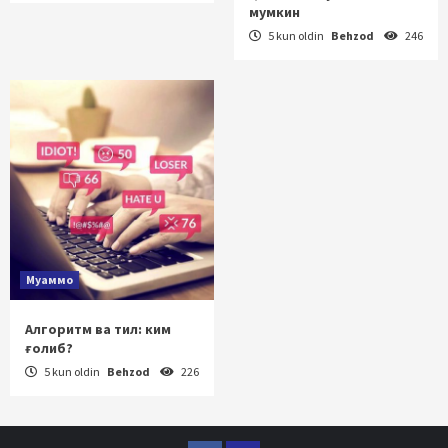
мумкин
5 kun oldin
Behzod
246
Муаммо
Алгоритм ва тил: ким
ғолиб?
5 kun oldin
Behzod
226