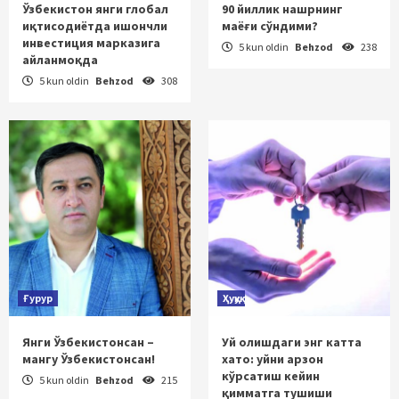
Ўзбекистон янги глобал
90 йиллик нашрнинг
иқтисодиётда ишончли
маёғи сўндими?
инвестиция марказига
5 kun oldin
Behzod
238
айланмоқда
5 kun oldin
Behzod
308
Ғурур
Ҳуқуқ
Янги Ўзбекистонсан –
Уй олишдаги энг катта
мангу Ўзбекистонсан!
хато: уйни арзон
кўрсатиш кейин
5 kun oldin
Behzod
215
қимматга тушиши