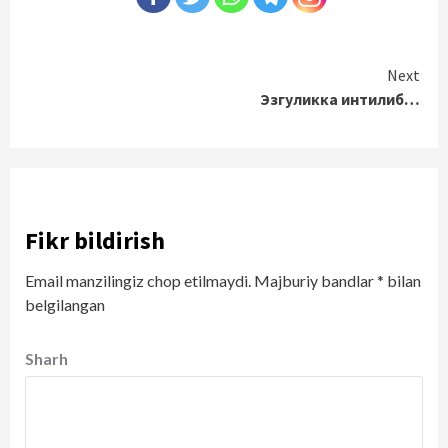
Continue
Next
Эзгуликка интилиб…
Reading
Fikr bildirish
Email manzilingiz chop etilmaydi.
Majburiy bandlar
*
bilan
belgilangan
Sharh