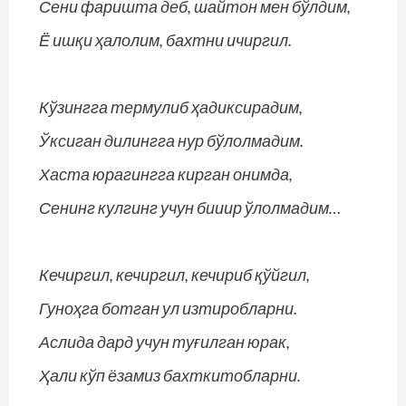
Сени фаришта деб, шайтон мен бўлдим,
Ё ишқи ҳалолим, бахтни ичиргил.
Кўзингга термулиб ҳадиксирадим,
Ўксиган дилингга нур бўлолмадим.
Хаста юрагингга кирган онимда,
Сенинг кулгинг учун бииир ўлолмадим…
Кечиргил, кечиргил, кечириб қўйгил,
Гуноҳга ботган ул изтиробларни.
Аслида дард учун туғилган юрак,
Ҳали кўп ёзамиз бахткитобларни.