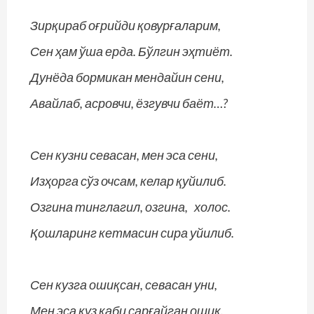
Зирқираб оғрийди қовурғаларим,
Сен ҳам ўша ерда. Бўлгин эҳтиёт.
Дунёда бормикан мендайин сени,
Авайлаб, асровчи, ёзгувчи баёт…?
Сен кузни севасан, мен эса сени,
Изҳорга сўз очсам, келар қуйилиб.
Озгина тинглагил, озгина, холос.
Қошларинг кетмасин сира уйилиб.
Сен кузга ошиқсан, севасан уни,
Мен эса куз каби сарғайган ошиқ.