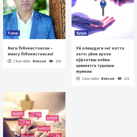
Ғурур
Ҳуқуқ
Янги Ўзбекистонсан –
Уй олишдаги энг катта
мангу Ўзбекистонсан!
хато: уйни арзон
кўрсатиш кейин
2 kun oldin
Behzod
139
қимматга тушиши
мумкин
2 kun oldin
Behzod
151