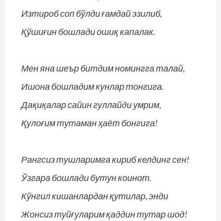
Изтироб соп бўлди ғамдай эзилиб,
Қўшиғин бошлади ошиқ капалак.
Мен яна шеър битдим номингга талай,
Ишона бошладим кунлар тонгига.
Дақиқалар сайин гуллайди умрим,
Қулоғим тутаман ҳаёт бонгига!
Рангсиз тушларимга кириб келдинг сен!
Ўзгара бошлади бутун коинот.
Кўнгил кишанлардан қутилар, энди
Жонсиз туйғуларим қаддин тутар шод!