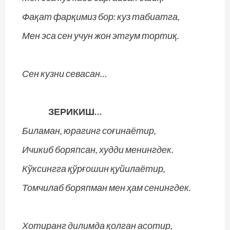
Фақат фарқимиз бор: куз табиатга,
Мен эса сен учун жон этгум тортиқ.
Сен кузни севасан…
ЗЕРИКИШ…
Биламан, юрагинг соғинаётир,
Ичикиб боряпсан, худди менингдек.
Кўксингга қўрғошин қуйилаётир,
Томчилаб боряпман мен ҳам сенингдек.
Хотиранг дилимда қолган асотир,