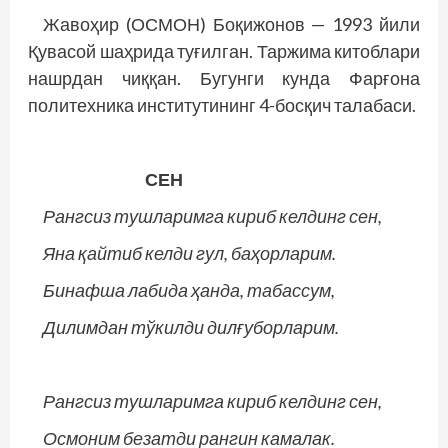
Жавоҳир (ОСМОН) Боқижонов — 1993 йили
Қувасой шаҳрида туғилган. Таржима китоблари
нашрдан чиққан. Бугунги кунда Фарғона
политехника институтининг 4-босқич талабаси.
СЕН
Рангсиз тушларимга кириб келдинг сен,
Яна қайтиб келди гул, баҳорларим.
Бинафша лабида ҳанда, табассум,
Дилимдан тўкилди дилғуборларим.
Рангсиз тушларимга кириб келдинг сен,
Осмоним безатди рангин камалак.