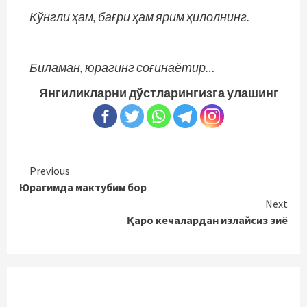
Кўнгли ҳам, бағри ҳам ярим ҳилолнинг.
Биламан, юрагинг соғинаётир…
Янгиликларни дўстларингизга улашинг
Continue
Previous
Юрагимда мактубим бор
Reading
Next
Қаро кечалардан излайсиз зиё