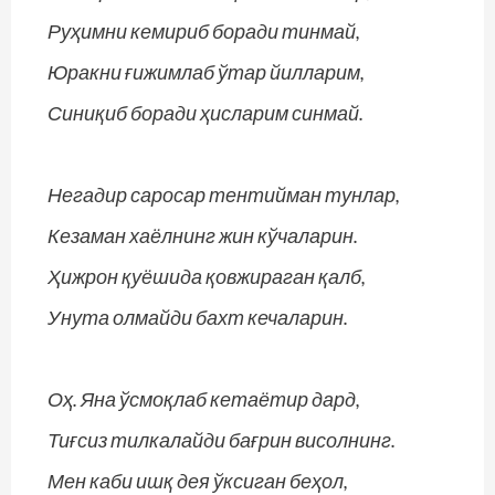
Руҳимни кемириб боради тинмай,
Юракни ғижимлаб ўтар йилларим,
Синиқиб боради ҳисларим синмай.
Негадир саросар тентийман тунлар,
Кезаман хаёлнинг жин кўчаларин.
Ҳижрон қуёшида қовжираган қалб,
Унута олмайди бахт кечаларин.
Оҳ. Яна ўсмоқлаб кетаётир дард,
Тиғсиз тилкалайди бағрин висолнинг.
Мен каби ишқ дея ўксиган беҳол,