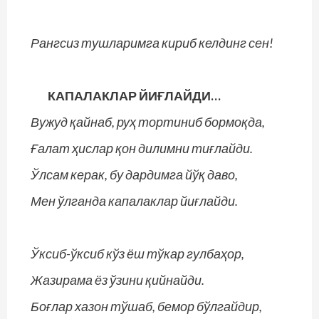
Рангсиз тушларимга кириб келдинг сен!
КАПАЛАКЛАР ЙИҒЛАЙДИ…
Вужуд қайнаб, руҳ тортиниб бормоқда,
Ғалат ҳислар қон дилимни тиғлайди.
Ўлсам керак, бу дардимга йўқ даво,
Мен ўлганда капалаклар йиғлайди.
Ўксиб-ўксиб кўз ёш тўкар гулбаҳор,
Жазирама ёз ўзини қийнайди.
Боғлар хазон тўшаб, бемор бўлгайдир,