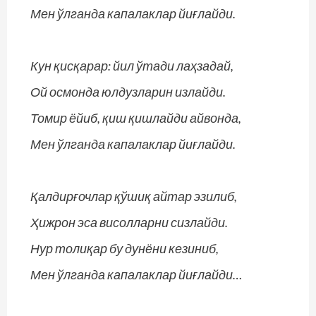
Мен ўлганда капалаклар йиғлайди.
Кун қисқарар: йил ўтади лаҳзадай,
Ой осмонда юлдузларин излайди.
Томир ёйиб, қиш қишлайди айвонда,
Мен ўлганда капалаклар йиғлайди.
Қалдирғочлар қўшиқ айтар эзилиб,
Ҳижрон эса висолларни сизлайди.
Нур толиқар бу дунёни кезиниб,
Мен ўлганда капалаклар йиғлайди…