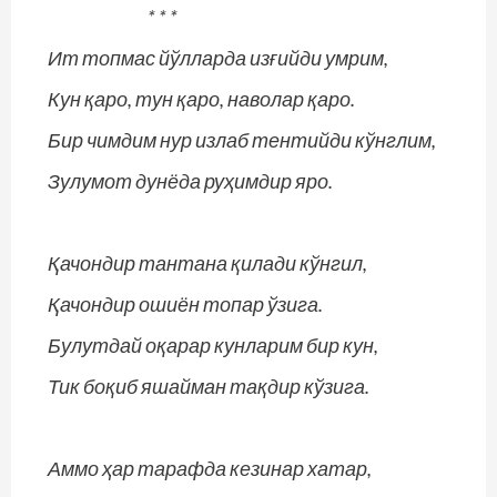
* * *
Ит топмас йўлларда изғийди умрим,
Кун қаро, тун қаро, наволар қаро.
Бир чимдим нур излаб тентийди кўнглим,
Зулумот дунёда руҳимдир яро.
Қачондир тантана қилади кўнгил,
Қачондир ошиён топар ўзига.
Булутдай оқарар кунларим бир кун,
Тик боқиб яшайман тақдир кўзига.
Аммо ҳар тарафда кезинар хатар,