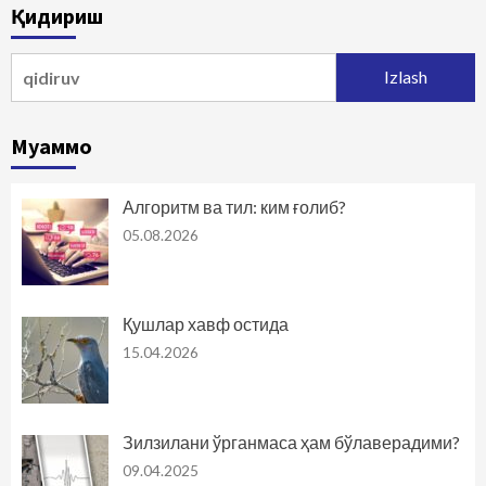
Қидириш
Qidirshish:
Муаммо
Алгоритм ва тил: ким ғолиб?
05.08.2026
Қушлар хавф остида
15.04.2026
Зилзилани ўрганмаса ҳам бўлаверадими?
09.04.2025