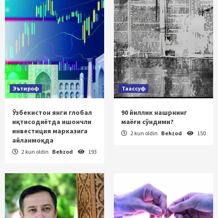
Эътироф
Таассуф
Ўзбекистон янги глобал
90 йиллик нашрнинг
иқтисодиётда ишончли
маёғи сўндими?
инвестиция марказига
2 kun oldin
Behzod
150
айланмоқда
2 kun oldin
Behzod
193