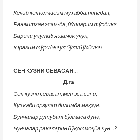
Кечиб кетолмадим муҳаббатингдан,
Ранжитган эсам-да, йўлларим тўсдинг.
Барини унутиб яшамоқ учун,
Юрагим тўрида гул бўлиб ўсдинг!
СЕН КУЗНИ СЕВАСАН…
Д.га
Сен кузни севасан, мен эса сени,
Куз каби орзулар дилимда маҳзун.
Бунчалар рутубат бўлмаса дунё,
Бунчалар рангларин йўқотмоқда кун…?