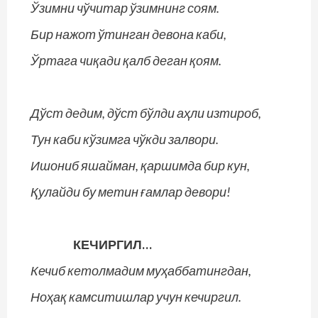
Ўзимни чўчитар ўзимнинг соям.
Бир нажот ўтинган девона каби,
Ўртага чиқади қалб деган қоям.
Дўст дедим, дўст бўлди аҳли изтироб,
Тун каби кўзимга чўкди залвори.
Ишониб яшайман, қаршимда бир кун,
Қулайди бу метин ғамлар девори!
КЕЧИРГИЛ…
Кечиб кетолмадим муҳаббатингдан,
Ноҳақ камситишлар учун кечиргил.