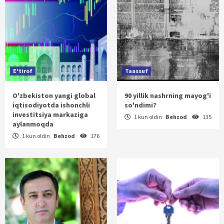
E'tirof
Taassuf
O'zbekiston yangi global
90 yillik nashrning mayog'i
iqtisodiyotda ishonchli
so'ndimi?
investitsiya markaziga
1 kun oldin
Behzod
135
aylanmoqda
1 kun oldin
Behzod
176