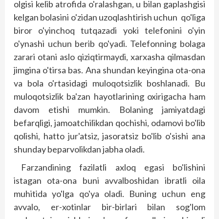
olgisi kelib atrofida o'ralashgan, u bilan gaplashgisi
kelgan bolasini o'zidan uzoqlashtirish uchun qo'liga
biror o'yinchoq tutqazadi yoki telefonini o'yin
o'ynashi uchun berib qo'yadi. Telefonning bolaga
zarari otani aslo qiziqtirmaydi, xarxasha qilmasdan
jimgina o'tirsa bas. Ana shundan keyingina ota-ona
va bola o'rtasidagi muloqotsizlik boshlanadi. Bu
muloqotsizlik ba'zan hayotlarining oxirigacha ham
davom etishi mumkin. Bolaning jamiyatdagi
befarqligi, jamoatchilikdan qochishi, odamovi bo'lib
qolishi, hatto jur'atsiz, jasoratsiz bo'lib o'sishi ana
shunday beparvolikdan jabha oladi.
Farzandining fazilatli axloq egasi bo'lishini
istagan ota-ona buni avvalboshi­dan ibratli oila
muhitida yo'lga qo'ya oladi. Buning uchun eng
avvalo, er-xotinlar bir-birlari bilan sog'lom