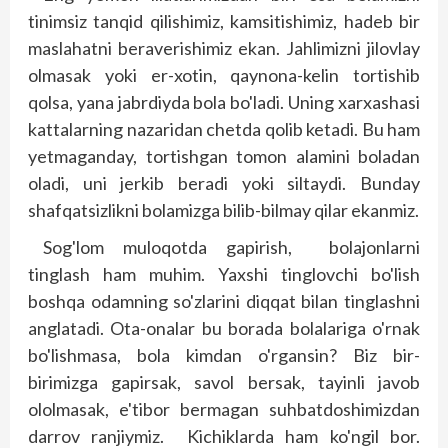
tinimsiz tanqid qilishimiz, kamsitishimiz, hadeb bir
maslahatni beraverishimiz ekan. Jahlimizni jilovlay
olmasak yoki er-xotin, qaynona-kelin tortishib
qolsa, yana jabrdiyda bola bo'ladi. Uning xarxashasi
kattalarning nazaridan chetda qolib ketadi. Bu ham
yetmaganday, tortishgan tomon alamini boladan
oladi, uni jerkib beradi yoki siltaydi. Bunday
shafqatsizlikni bolamizga bilib-bilmay qilar ekanmiz.
Sog'lom muloqotda gapirish, bolajonlarni
tinglash ham muhim. Yaxshi ting­lovchi bo'lish
boshqa odamning so'zlarini diqqat bilan tinglashni
anglatadi. Ota-­onalar bu borada bolalariga o'rnak
bo'lishmasa, bola kimdan o'rgansin? Biz bir-
birimizga gapirsak, savol bersak, tayinli javob
ololmasak, e'tibor bermagan suhbatdoshimizdan
darrov ranjiymiz. Kichiklarda ham ko'ngil bor.