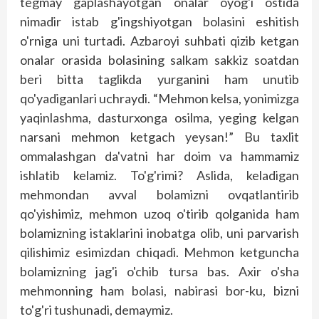
tegmay gaplashayotgan onalar oyog'i ostida
nimadir istab g'ingshiyotgan bolasini eshitish
o'rniga uni turtadi. Azbaroyi suhbati qizib ketgan
onalar orasida bolasining salkam sakkiz soatdan
beri bitta taglikda yurganini ham unutib
qo'yadiganlari uchraydi. “Mehmon kelsa, yonimizga
yaqinlashma, dasturxonga osilma, yeging kelgan
narsani mehmon ketgach yeysan!” Bu taxlit
ommalashgan da'vatni har doim va hammamiz
ishlatib kelamiz. To'g'rimi? Aslida, keladigan
mehmondan avval bolamizni ovqatlantirib
qo'yishimiz, mehmon uzoq o'tirib qolganida ham
bolamizning istaklarini inobatga olib, uni parvarish
qilishimiz esimizdan chiqadi. Mehmon ketguncha
bolamizning jag'i o'chib tursa bas. Axir o'sha
mehmonning ham bolasi, nabirasi bor-ku, bizni
to'g'ri tushunadi, demaymiz.