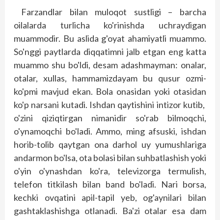
Farzandlar bilan muloqot sustligi – barcha
oilalarda turlicha ko'rinishda uchraydigan
muammodir. Bu aslida g'oyat ahamiyatli muammo.
So'nggi paytlarda diqqatimni jalb etgan eng katta
muammo shu bo'ldi, desam adashmayman: onalar,
otalar, xullas, hammamizdayam bu qusur ozmi-
ko'pmi mavjud ekan. Bola onasidan yoki otasidan
ko'p narsani kutadi. Ishdan qaytishini intizor kutib,
o'zini qiziqtirgan nimanidir so'rab bilmoqchi,
o'ynamoqchi bo'ladi. Ammo, ming afsuski, ishdan
horib-tolib qaytgan ona darhol uy yumushlariga
andarmon bo'lsa, ota bolasi bilan suhbatlashish yoki
o'yin o'ynashdan ko'ra, televizorga termulish,
telefon titkilash bilan band bo'ladi. Nari borsa,
kechki ovqatini apil-tapil yeb, og'aynilari bilan
gashtaklashishga otlanadi. Ba'zi otalar esa dam