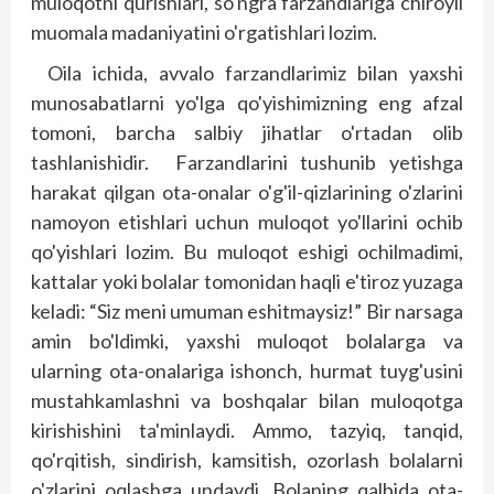
muloqotni qurishlari, so'ngra farzandlariga chiroyli
muomala madaniyatini o'rgatishlari lozim.
Oila ichida, avvalo farzandlarimiz bilan yaxshi
munosabatlarni yo'lga qo'yishimizning eng afzal
tomoni, barcha salbiy jihatlar o'rtadan olib
tashlanishidir. Farzandlarini tushunib yetishga
harakat qilgan ota-onalar o'g'il-qizlarining o'zlarini
namoyon etishlari uchun muloqot yo'llarini ochib
qo'yishlari lozim. Bu muloqot eshigi ochilmadimi,
kattalar yoki bolalar tomonidan haqli e'tiroz yuzaga
keladi: “Siz meni umuman eshitmaysiz!” Bir narsaga
amin bo'ldimki, yaxshi muloqot bolalarga va
ularning ota-onalariga ishonch, hurmat tuyg'usini
mustahkamlashni va boshqalar bilan muloqotga
kirishishini ta'minlaydi. Ammo, tazyiq, tanqid,
qo'rqitish, sindirish, kamsitish, ozorlash bolalarni
o'zlarini oqlashga undaydi. Bolaning qalbida ota-