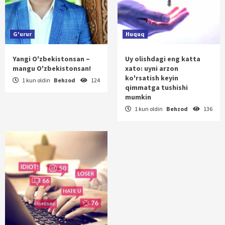
G'urur
Huquq
Yangi O'zbekistonsan –
Uy olishdagi eng katta
mangu O'zbekistonsan!
xato: uyni arzon
ko'rsatish keyin
1 kun oldin
Behzod
124
qimmatga tushishi
mumkin
1 kun oldin
Behzod
136