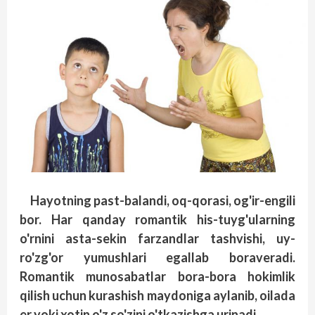
Hayotning past-balandi, oq-qorasi, og'ir-engili
bor. Har qanday romantik his-tuyg'ularning
o'rnini asta-sekin farzandlar tashvishi, uy-
ro'zg'or yumushlari egallab boraveradi.
Romantik munosabatlar bora-bora hokimlik
qilish uchun kurashish maydoniga aylanib, oilada
er yoki xotin o'z so'zini o'tkazishga urinadi.