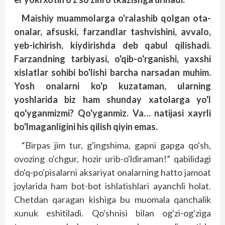
Maishiy muammolarga o'ralashib qolgan ota-
onalar, afsuski, far­zandlar tashvishini, avvalo,
yeb-ichirish, kiydirishda deb qabul qilishadi.
Farzandning tarbiyasi, o'qib-o'rganishi, yaxshi
xislatlar sohibi bo'lishi barcha narsadan muhim.
Yosh onalarni ko'p kuzataman, ularning
yoshlarida biz ham shunday xatolarga yo'l
qo'yganmizmi? Qo'yganmiz. Va… natijasi xayrli
bo'lmaganligini his qilish qiyin emas.
“Birpas jim tur, g'ingshima, gapni gap­­ga qo'sh,
ovozing o'chgur, hozir urib-o'ldiraman!” qabilidagi
do'q-po'pisalarni aksariyat onalarning hatto jamoat
joylarida ham bot-bot ishlatishlari ayanchli holat.
Chetdan qaragan kishiga bu muomala qanchalik
xunuk eshitiladi. Qo'shnisi bilan og'zi-og'ziga