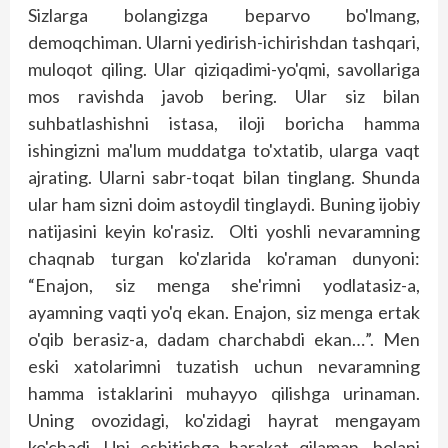
Sizlarga bolangizga beparvo bo'lmang,
demoqchiman. Ularni yedirish-ichirishdan tashqari,
muloqot qiling. Ular qiziqadimi-yo'qmi, savollariga
mos ravishda javob bering. Ular siz bilan
suhbatlashishni istasa, iloji boricha hamma
ishingizni ma'lum muddatga to'xtatib, ularga vaqt
ajrating. Ularni sabr-toqat bilan tinglang. Shunda
ular ham sizni doim astoydil tinglaydi. Buning ijobiy
natijasini keyin ko'rasiz. Olti yoshli nevaramning
chaqnab turgan ko'zlarida ko'raman dunyoni:
“Enajon, siz menga she'rimni yodlatasiz-a,
ayamning vaqti yo'q ekan. Enajon, siz menga ertak
o'qib berasiz-a, dadam charchabdi ekan…”. Men
eski xatolarimni tuzatish uchun nevaramning
hamma istaklarini muhayyo qilishga urinaman.
Uning ovozidagi, ko'zidagi hayrat mengayam
ko'chadi. Uni eshitishga harakat qilaman, bolani