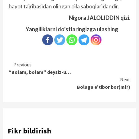
hayot tajribasidan olingan oila saboqlaridandir.
Nigora JALOLIDDIN qizi.
Yangiliklarni do'stlaringizga ulashing
Continue
Previous
“Bolam, bolam” deysiz-u…
Reading
Next
Bolaga e'tibor bor(mi?)
Fikr bildirish