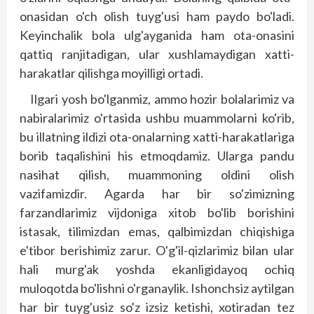
onasidan o'ch olish tuyg'usi ham paydo bo'ladi.
Keyinchalik bola ulg'ayganida ham ota-onasini
qattiq ranjitadigan, ular xushlamaydigan xatti-
harakatlar qilishga moyilligi ortadi.
Ilgari yosh bo'lganmiz, ammo hozir bolalarimiz va
nabiralarimiz o'rtasida ushbu muammolarni ko'rib,
bu illatning ildizi ota-onalarning xatti-harakatlariga
borib taqalishini his etmoqdamiz. Ularga pandu
nasihat qilish, muammoning oldini olish
vazifamizdir. Agarda har bir so'zimizning
farzandlarimiz vijdoniga xitob bo'lib borishini
istasak, tilimizdan emas, qalbimizdan chiqishiga
e'tibor berishimiz zarur. O'g'il-qizlarimiz bilan ular
hali murg'ak yoshda ekanligidayoq ochiq
muloqotda bo'lishni o'rganaylik. Ishonchsiz aytilgan
har bir tuyg'usiz so'z izsiz ketishi, xotiradan tez