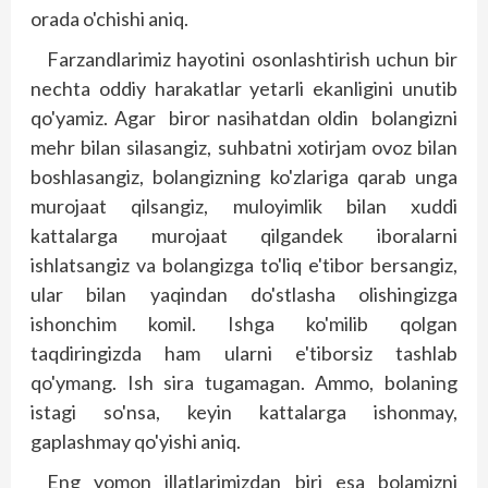
orada o'chishi aniq.
Farzandlarimiz hayotini osonlashtirish uchun bir
nechta oddiy harakatlar yetarli ekanligini unutib
qo'yamiz. Agar biror nasihatdan oldin bolangizni
mehr bilan silasangiz, suhbatni xotirjam ovoz bilan
boshlasangiz, bolangizning ko'zlariga qarab unga
murojaat qilsangiz, muloyimlik bilan xuddi
kattalarga murojaat qilgandek iboralarni
ishlatsangiz va bolangizga to'liq e'tibor bersangiz,
ular bilan yaqindan do'stlasha olishingizga
ishonchim komil. Ishga ko'milib qolgan
taqdiringizda ham ularni e'tiborsiz tashlab
qo'ymang. Ish sira tugamagan. Ammo, bolaning
istagi so'nsa, keyin kattalarga ishonmay,
gaplashmay qo'yishi aniq.
Eng yomon illatlarimizdan biri esa bolamizni