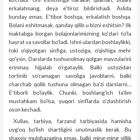
erkalatmang, deya e'tiroz bildirishadi. Aslida
bunday emas. E'tibor boshqa, erkalatish boshqa.
Bolani eshitmasak, qanday qilib u bizni eshitsin? Ilk
maktabga borgan bolajonlarimizning ko'zlari to'la
hayrat va savollar bo'ladi. Ishni ulardan boshlaylikki,
toki o'qiyotgan sinfiga, ustoziga, o'qishiga mehr
qo'ysin. Darslarda tushunolmay qolgan mavzularini
erinmay, hijjalab o'rgataylik. Balki ustozidan
tortinib so'ramagan savoliga javoblarni, balki
charchab qolib tushuna olmagan ba'zi dars­larni…
E'tiborli bo'laylik. Chunki, bosh­lang'ich ta'lim
mustahkam bo'lsa, yuqori sinflarda o'zlashtirish
oson kechadi.
Xullas, tarbiya, farzand tarbiyasida hamisha
uyg'oq bo'lish shartligini unutmaslik kerak. Bu
shaxsiy mulohazagina emas, balki ming-ming yillik