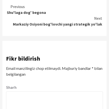
Continue
Previous
Shu'laga dog' begona
Reading
Next
Markaziy Osiyoni bog'lovchi yangi strategik yo'lak
Fikr bildirish
Email manzilingiz chop etilmaydi.
Majburiy bandlar
*
bilan
belgilangan
Sharh