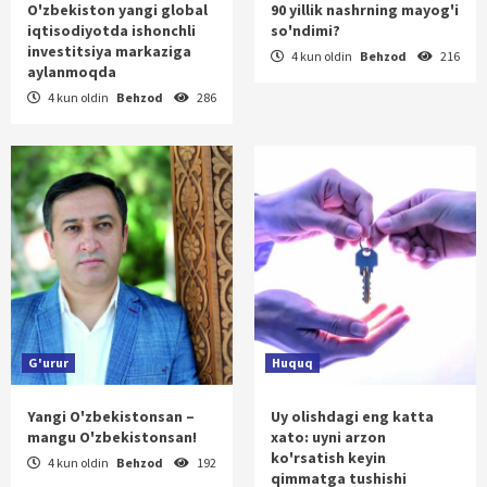
O'zbekiston yangi global
90 yillik nashrning mayog'i
iqtisodiyotda ishonchli
so'ndimi?
investitsiya markaziga
4 kun oldin
Behzod
216
aylanmoqda
4 kun oldin
Behzod
286
G'urur
Huquq
Yangi O'zbekistonsan –
Uy olishdagi eng katta
mangu O'zbekistonsan!
xato: uyni arzon
ko'rsatish keyin
4 kun oldin
Behzod
192
qimmatga tushishi