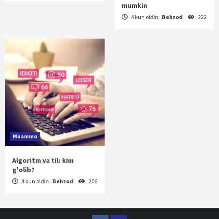
mumkin
4 kun oldin
Behzod
222
Muammo
Algoritm va til: kim
g'olib?
4 kun oldin
Behzod
206