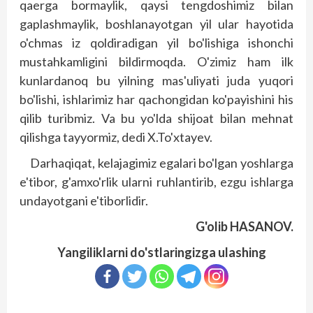
qaerga bormaylik, qaysi tengdoshimiz bilan
gaplashmaylik, bosh­lanayotgan yil ular hayotida
o'chmas iz qoldiradigan yil bo'lishiga ishonchi
mustahkamligini bildirmoqda. O'zimiz ham ilk
kunlardanoq bu yilning mas'uliyati juda yuqori
bo'lishi, ishlarimiz har qachongidan ko'payishini his
qilib turibmiz. Va bu yo'lda shijoat bilan mehnat
qilishga tayyormiz, dedi X.To'xtayev.
Darhaqiqat, kelajagimiz egalari bo'lgan yoshlarga
e'tibor, g'amxo'rlik ularni ruhlantirib, ezgu ishlarga
undayotgani e'tiborlidir.
G'olib HASANOV.
Yangiliklarni do'stlaringizga ulashing