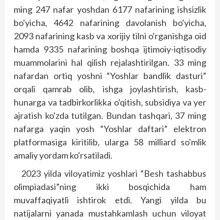
ming 247 nafar yoshdan 6177 nafarining ishsizlik
bo'yicha, 4642 nafarining davolanish bo'yicha,
2093 nafarining kasb va xorijiy tilni o'rganishga oid
hamda 9335 nafarining boshqa ijtimoiy-iqtisodiy
muammolarini hal qilish rejalashtirilgan. 33 ming
nafardan ortiq yoshni “Yoshlar bandlik das­turi”
orqali qamrab olib, ishga joylashtirish, kasb-
hunarga va tadbirkorlikka o'qitish, subsidiya va yer
ajratish ko'zda tutilgan. Bundan tashqari, 37 ming
nafarga yaqin yosh “Yoshlar daftari” elektron
platformasiga kiritilib, ularga 58 milliard so'mlik
amaliy yordam ko'rsatiladi.
2023 yilda viloyatimiz yoshlari “Besh tashabbus
olimpiadasi”ning ikki bosqichida ham
muvaffaqiyatli ishtirok etdi. Yangi yilda bu
natijalarni yanada mustahkamlash uchun viloyat