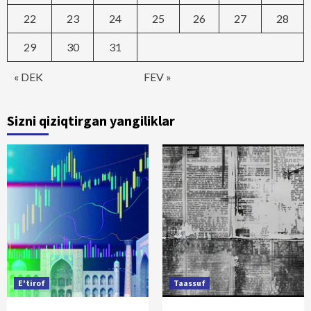
22
23
24
25
26
27
28
29
30
31
« DEK
FEV »
Sizni qiziqtirgan yangiliklar
E'tirof
Taassuf