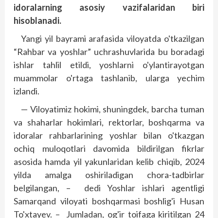
idoralarning asosiy vazifalaridan biri
hisoblanadi.
Yangi yil bayrami arafasida viloyatda o'tkazilgan
“Rahbar va yoshlar” uchrashuvlarida bu boradagi
ishlar tahlil etildi, yoshlarni o'ylantirayotgan
muammolar o'rtaga tashlanib, ularga yechim
izlandi.
— Viloyatimiz hokimi, shuningdek, barcha tuman
va shaharlar hokimlari, rektorlar, boshqarma va
idoralar rahbarlarining yoshlar bilan o'tkazgan
ochiq muloqotlari davomida bildirilgan fikrlar
asosida hamda yil yakunlaridan kelib chiqib, 2024
yilda amalga oshiriladigan chora-tadbirlar
belgilangan, – dedi Yoshlar ishlari agentligi
Samarqand viloyati boshqarmasi boshlig'i Husan
To'xtayev. – Jumladan, og'ir toifaga kiritilgan 24