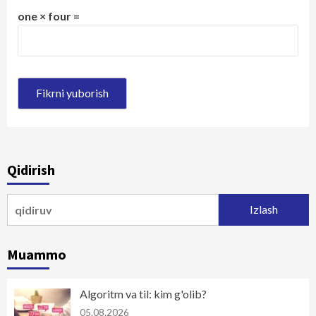
one × four =
Qidirish
Qidirshish:
Muammo
Algoritm va til: kim g'olib?
05.08.2026