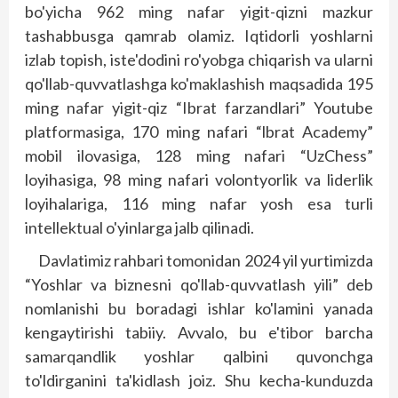
bo'yicha 962 ming nafar yigit-qizni mazkur
tashabbusga qamrab olamiz. Iqtidorli yoshlarni
izlab topish, iste'dodini ro'yobga chiqarish va ularni
qo'llab-quvvatlashga ko'mak­lashish maqsadida 195
ming nafar yigit-qiz “Ibrat farzandlari” Youtube
platformasiga, 170 ming nafari “lbrat Academy”
mobil ilovasiga, 128 ming nafari “UzChess”
loyihasiga, 98 ming nafari volontyorlik va liderlik
loyihalariga, 116 ming nafar yosh esa turli
intellektual o'yinlarga jalb qilinadi.
Davlatimiz rahbari tomonidan 2024 yil yurtimizda
“Yoshlar va biznesni qo'llab-quvvatlash yili” deb
nomlanishi bu boradagi ishlar ko'lamini yanada
kengaytirishi tabiiy. Avvalo, bu e'tibor barcha
samarqandlik yoshlar qalbini quvonchga
to'ldirganini ta'kidlash joiz. Shu kecha-kunduzda