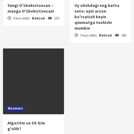
Yangi O'zbekistonsan –
Uy olishdagi eng katta
mangu O'zbekistonsan!
xato: uyni arzon
ko'rsatish keyin
3 kun oldin
Behzod
157
qimmatga tushishi
mumkin
3 kun oldin
Behzod
182
Muammo
Algoritm va til: kim
g'olib?