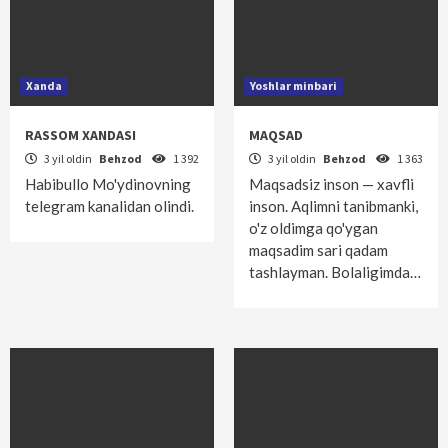
Xanda
Yoshlar minbari
RASSOM XANDASI
MAQSAD
3 yil oldin
Behzod
1 392
3 yil oldin
Behzod
1 363
Habibullo Mo'ydinovning
Maqsadsiz inson — xavfli
telegram kanalidan olindi.
inson. Aqlimni tanibmanki,
o'z oldimga qo'ygan
maqsadim sari qadam
tashlayman. Bolaligimda…