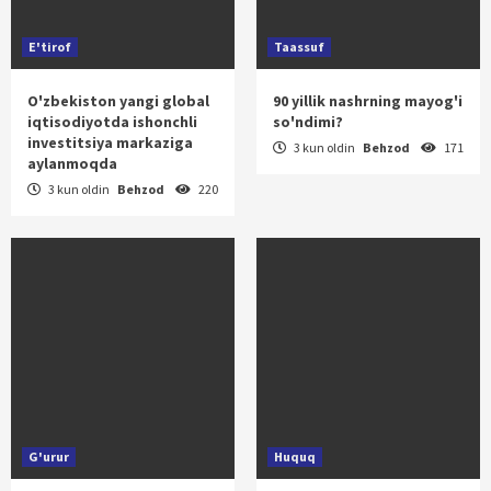
E'tirof
Taassuf
O'zbekiston yangi global
90 yillik nashrning mayog'i
iqtisodiyotda ishonchli
so'ndimi?
investitsiya markaziga
3 kun oldin
Behzod
171
aylanmoqda
3 kun oldin
Behzod
220
G'urur
Huquq