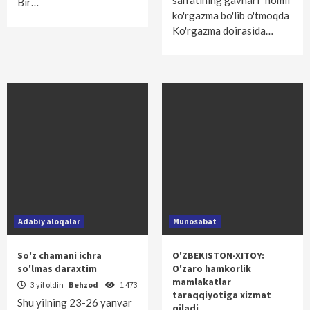
san'atining gavhari” nomli
Bir…
ko'rgazma bo'lib o'tmoqda
Ko'rgazma doirasida…
Adabiy aloqalar
Munosabat
So'z chamani ichra
O'ZBEKISTON-XITOY:
so'lmas daraxtim
O'zaro hamkorlik
mamlakatlar
3 yil oldin
Behzod
1 473
taraqqiyotiga xizmat
Shu yilning 23-26 yanvar
qiladi