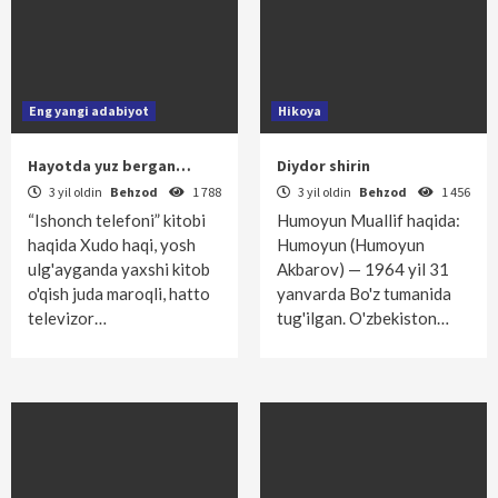
Eng yangi adabiyot
Hikoya
Hayotda yuz bergan…
Diydor shirin
3 yil oldin
Behzod
1 788
3 yil oldin
Behzod
1 456
“Ishonch telefoni” kitobi
Humoyun Muallif haqida:
haqida Xudo haqi, yosh
Humoyun (Humoyun
ulg'ayganda yaxshi kitob
Akbarov) — 1964 yil 31
o'qish juda maroqli, hatto
yanvarda Bo'z tumanida
televizor…
tug'ilgan. O'zbekiston…