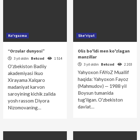
Ko'rgazma
She'riyat
“Orzular dunyosi”
Olis bo'ldi men ko'zlagan
manzillar
3 yil oldin
Behzod
1 514
3 yil oldin
Behzod
2 203
O'zbekiston Badiiy
Yahyoxon FAYoZ Muallif
akademiyasi Ikuo
haqida: Yahyoxon Fayoz
Xirayama Xalqaro
(Mahmudov) — 1988 yil
madaniyat karvon
Boysun tumanida
saroyining kichik zalida
tug'ilgan. O'zbekiston
yosh rassom Diyora
davlat…
Nizomovaning…