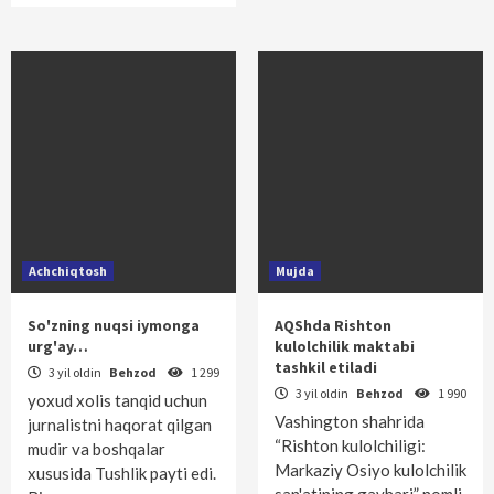
Achchiqtosh
Mujda
So'zning nuqsi iymonga
AQShda Rishton
urg'ay…
kulolchilik maktabi
tashkil etiladi
3 yil oldin
Behzod
1 299
3 yil oldin
Behzod
1 990
yoxud xolis tanqid uchun
Vashington shahrida
jurnalistni haqorat qilgan
“Rishton kulolchiligi:
mudir va boshqalar
Markaziy Osiyo kulolchilik
xususida Tushlik payti edi.