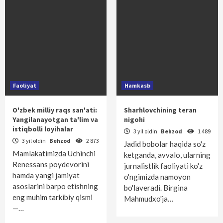
Faoliyat
Hamkasb
O'zbek milliy raqs san'ati:
Sharhlovchining teran
Yangilanayotgan ta'lim va
nigohi
istiqbolli loyihalar
3 yil oldin
Behzod
1 489
3 yil oldin
Behzod
2 873
Jadid bobolar haqida so'z
Mamlakatimizda Uchinchi
ketganda, avvalo, ularning
Renessans poydevorini
jurnalistlik faoliyati ko'z
hamda yangi jamiyat
o'ngimizda namoyon
asoslarini barpo etishning
bo'laveradi. Birgina
eng muhim tarkibiy qismi
Mahmudxo'ja…
—…