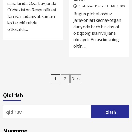
sanalarida Ozarbayjonda
3 yil oldin
Behzod
2 700
O'zbekiston Respublikasi
Bugun globallashuv
fan va madaniyat kunlari
jarayonlari kechayotgan
ko'tarinki ruhda
dunyoda hech bir davlat
o'tkazildi…
o'z qobig'ida rivojlana
olmaydi. Bu asrimizning
oltin…
Maqolalar
1
2
Next
bo‘yicha
Qidirish
harakatlanish
Qidirshish:
Muammo