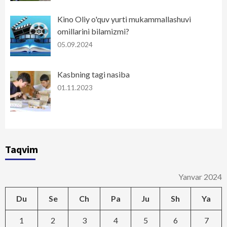
Kino Oliy o'quv yurti mukammallashuvi
omillarini bilamizmi?
05.09.2024
Kasbning tagi nasiba
01.11.2023
Taqvim
Yanvar 2024
Du
Se
Ch
Pa
Ju
Sh
Ya
1
2
3
4
5
6
7