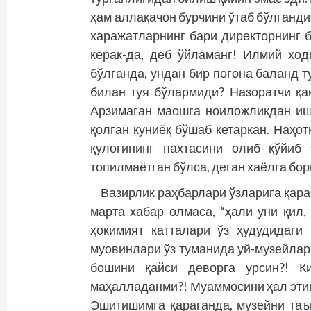
ҳам аллақачон бурчини ўтаб бўлганди
харажатларнинг бари директорнинг б
керак-да, деб ўйламанг! Илмий хо
бўлганда, ундан бир поғона баланд 
билан туя бўлармиди? Назоратчи қа
Арзимаган маош­­га ноиложликдан и
қолган куниёқ бўшаб кетаркан. Наҳо
қулоғининг пахтасини олиб қўйиб
топилмаётган бўлса, деган хаёлга бор
Вазирлик раҳбарлари ўзларига қар
марта хабар олмаса, “ҳали уни қил,
ҳокимият катталари ўз ҳудудидаги
муовинлари ўз туманида уй-музейлар
бошини қайси деворга урсин?! К
маҳалладанми?! Муаммосини ҳал этиш
Эшитишимга қараганда, музейни таъ