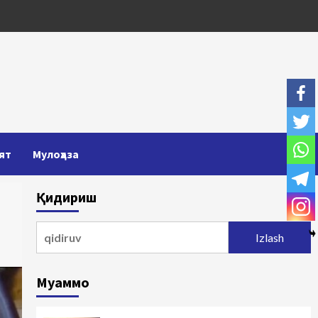
ят
Мулоҳаза
Қидириш
Qidirshish:
Муаммо