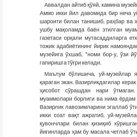
Аввалдан айтиб қўяй, камина музе
Аммо икки йил давомида бир неча у
шароити билан танишиб, раҳбар ва 
ушбу мақоламда баён этилган муам
газетаси орқали мутасаддиларга ет
тожик адабиётининг йирик намоянда
музейига ўхшаб, “номи бор-у, ўзи йў
гапиришга тўғри келади.
Маълум бўлишича, уй-музейлар я
қараган экан. Вазирликдагилар керак
ҳисобот сўрашдан нари ўтмаган.
муаммолари борлиги ва нима ёрдам 
Вазирлик лавозимларини эгаллаб ўти
икки соат вақт ажратиб, уй-музейл
қувончлари билан қизиқиб кўришган
йиғинларда ҳам бу масала четлаб ўти