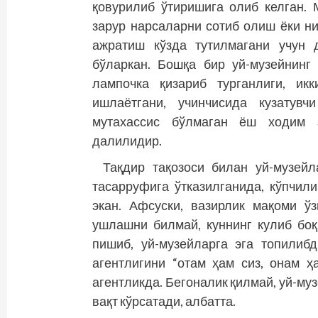
қовурилиб ўтиришига олиб келган. 
зарур нарсаларни сотиб олиш ёки 
ажратиш кўзда тутилмагани учун 
бўларкан. Бошқа бир уй-музейнинг
лампочка қизариб турганлиги, ик
ишлаётгани, учинчисида кузатув
мутахассис бўлмаган ёш ходим з
далилидир.
Тақдир тақозоси билан уй-музей
тасарруфига ўтказилганида, кўпчили
экан. Афсуски, вазирлик мақоми ўз
ушлашни билмай, куннинг кулиб боқ
пишиб, уй-музейларга эга топилиб
агентлигини “отам ҳам сиз, онам ҳ
агентликда. Бегоналик қилмай, уй-муз
вақт кўрсатади, албатта.