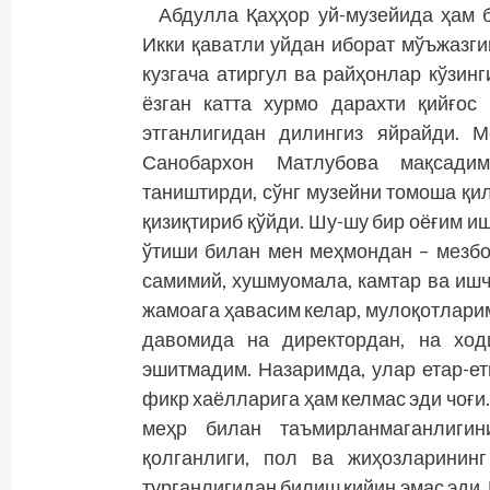
Абдулла Қаҳҳор уй-музейида ҳам 
Икки қаватли уйдан иборат мўъжазги
кузгача атиргул ва райҳонлар кўзин
ёзган катта хурмо дарахти қийғос
этганлигидан дилингиз яйрайди. 
Санобархон Матлубова мақсади
таништирди, сўнг музейни томоша қи
қизиқтириб қўйди. Шу-шу бир оёғим и
ўтиши билан мен меҳмондан – мезбо
самимий, хушмуомала, камтар ва ишч
жамоага ҳавасим келар, мулоқотларим
давомида на директордан, на ход
эшитмадим. Назаримда, улар етар-ет
фикр хаёлларига ҳам келмас эди чоғи
меҳр билан таъмирланмаганлигин
қолганлиги, пол ва жиҳозларинин
турганлигидан билиш қийин эмас эди. 