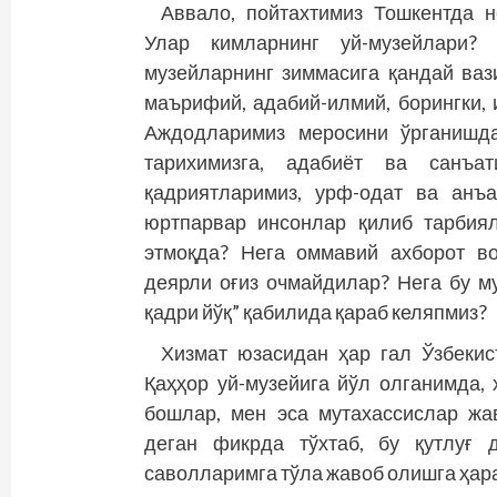
Аввало, пойтахтимиз Тошкентда н
Улар кимларнинг уй-музейлари?
музейларнинг зиммасига қандай ва
маърифий, адабий-илмий, борингки, 
Аждодларимиз меросини ўрганишда
тарихимизга, адабиёт ва санъа
қадриятларимиз, урф-одат ва анъ
юртпарвар инсонлар қилиб тарбия
этмоқда? Нега оммавий ахборот в
деярли оғиз очмайдилар? Нега бу му
қадри йўқ” қабилида қараб келяпмиз?
Хизмат юзасидан ҳар гал Ўзбекис­
Қаҳҳор уй-музейига йўл олганимда,
бошлар, мен эса мутахассислар жа
деган фикрда тўхтаб, бу қутлуғ 
саволларимга тўла жавоб олишга ҳар