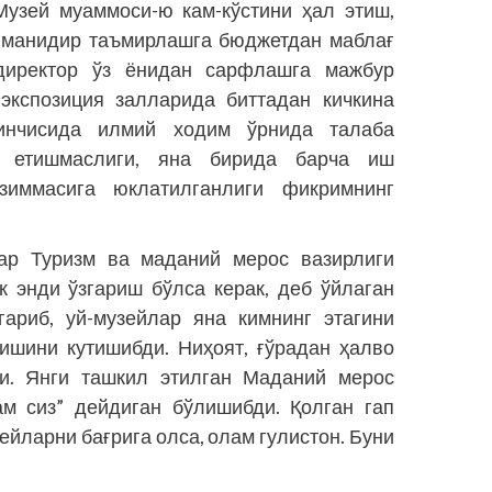
Музей муаммоси-ю кам-кўстини ҳал этиш,
ниманидир таъмирлашга бюджетдан маблағ
директор ўз ёнидан сарфлашга мажбур
 экспозиция залларида биттадан кичкина
кинчисида илмий ходим ўрнида талаба
чи етишмаслиги, яна бирида барча иш
иммасига юклатилганлиги фикримнинг
лар Туризм ва маданий мерос вазирлиги
к энди ўзгариш бўлса керак, деб ўйлаган
гариб, уй-музейлар яна кимнинг этагини
ишини кутишибди. Ниҳоят, ғўрадан ҳалво
ди. Янги ташкил этилган Маданий мерос
ам сиз” дейдиган бўлишибди. Қолган гап
ейларни бағрига олса, олам гулистон. Буни