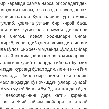
бир қарашда ҳамма нарса рисоладагидек.
на ҳовли шинам, тоза-озода. Баҳордан кеч
гизни яшнатади. Қулочларини тўрт томонга
 гуллаб, ҳовлига ўзгача бир чирой бахш
Мени илиқ кутиб олган музей директори
мни билгач, аввал ходимлари билан
лдириб, мени адиб ҳаёти ва ижодига янаям
шда бўлса, бир оёғим музейда бўлди. Ойлар
нга айландим. Директор ва ходимларнинг
анлигини кўриб, ёшлардан иборат бу аҳил
издан хурсанд бўлар эдим. Лекин икки йил
имлардан бирон-бир шикоят ёки нолиш
маслик ҳақида сўз очишдан уялар, бундай
. Аммо музей биноси бунёд этилгандан буён
и деворларининг дарз кетиб, қорайиб
г ранги ўчиб, айрим жойлари лопиллаб
Бунинг устига, хизмат кўрсатиш воситалари