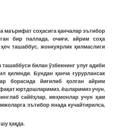
а маърифат соҳасига қанчалар эътибор
тган бир паллада, очиғи, айрим соҳа
ҳеч ташаббус, жонкуярлик қилмаслиги
 ташаббуси билан ўзбекнинг улуғ адиби
л қилинди. Бундан қанча ғурурлансак
лар борасида йиғилиб қолган айрим
афақат юртдошларимиз, ёшларимиз учун,
инглаб сайёҳлар, меҳмонлар учун ҳам
амжоларга эътибор янада кучайтирилса,
шу ҳақда.