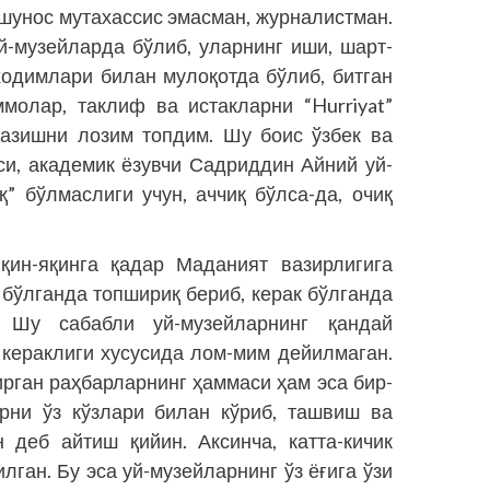
йшунос мутахассис эмасман, журналистман.
й-музейларда бўлиб, уларнинг иши, шарт-
ходимлари билан мулоқотда бўлиб, битган
молар, таклиф ва истакларни “Hurriyat”
казишни лозим топдим. Шу боис ўзбек ва
си, академик ёзувчи Садриддин Айний уй-
қ” бўлмаслиги учун, аччиқ бўлса-да, очиқ
қин-яқинга қадар Маданият вазирлигига
 бўлганда топшириқ бериб, керак бўлганда
 Шу сабабли уй-музейларнинг қандай
кераклиги хусусида лом-мим дейилмаган.
рган раҳбарларнинг ҳаммаси ҳам эса бир-
арни ўз кўзлари билан кўриб, ташвиш ва
 деб айтиш қийин. Аксинча, катта-кичик
лган. Бу эса уй-музейларнинг ўз ёғига ўзи