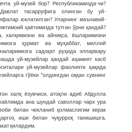
ечта уй-музей бор? Республикамизда-чи?
 Давлат тасарруфига олинган бу уй-
зифалар юклатилган? Уларнинг маънавий-
ижтимоий ҳаётимизда тутган ўрни қандай?
, халқимизни ва айниқса, ёшларимизни
тимизга ҳурмат ва муҳаббат, миллий
аналаримизга садоқат руҳида элпарвару
лашда уй-музейлар қандай аҳамият касб
оситалари уй-музейлар фаолияти ҳақида
зейларга гўёки “олдингдан оққан сувнинг
тон халқ ёзувчиси, атоқли адиб Абдулла
 хаёлимда ана шундай саволлар чарх ура
воби билан чекланиб қолмаслигим керак
даргоҳ иши билан чуқурроқ танишишга,
акат қилардим.