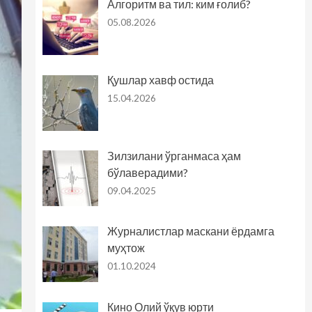
Алгоритм ва тил: ким ғолиб?
05.08.2026
Қушлар хавф остида
15.04.2026
Зилзилани ўрганмаса ҳам
бўлаверадими?
09.04.2025
Журналистлар маскани ёрдамга
муҳтож
01.10.2024
Кино Олий ўқув юрти