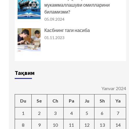
мукаммаллашуви омилларини
биламизми?
05.09.2024
Касбнинг таги насиба
01.11.2023
Тақвим
Yanvar 2024
Du
Se
Ch
Pa
Ju
Sh
Ya
1
2
3
4
5
6
7
8
9
10
11
12
13
14