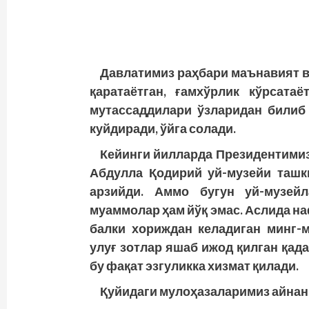
Давлатимиз раҳбари маънавият в
қаратаётган, ғамхўрлик кўрсатаё
мутассаддилари ўзларидан билиб 
куйдиради, ўйга солади.
Кейинги йилларда Президентимиз
Абдулла Қодирий уй-музейи ташки
арзийди. Аммо бугун уй-музей
муаммолар ҳам йўқ эмас. Аслида н
балки хориждан келадиган минг-м
улуғ зотлар яшаб ижод қилган қад
бу фақат эзгуликка хизмат қилади.
Қуйидаги мулоҳазаларимиз айнан 