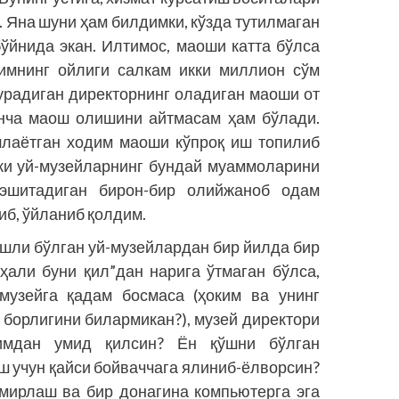
. Яна шуни ҳам билдимки, кўзда тутилмаган
ўйнида экан. Илтимос, маоши катта бўлса
димнинг ойлиги салкам икки миллион сўм
турадиган директорнинг оладиган маоши от
нча маош олишини айт­масам ҳам бўлади.
шлаётган ходим маоши кўпроқ иш топилиб
тки уй-музейларнинг бундай муаммоларини
 эшитадиган бирон-бир олийжаноб одам
иб, ўйланиб қолдим.
ашли бўлган уй-музейлардан бир йилда бир
 ҳали буни қил”дан нарига ўтмаган бўлса,
 музейга қадам босмаса (ҳоким ва унинг
 борлигини билармикан?), музей директори
имдан умид қилсин? Ён қўшни бўлган
 учун қайси бойваччага ялиниб-ёлворсин?
мирлаш ва бир донагина компьютерга эга