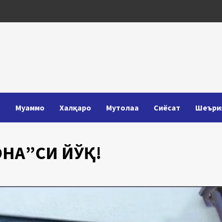
Т
Муаммо
Халқаро
Мутолаа
Сиёсат
Шеъри
НА”СИ ЙЎҚ!