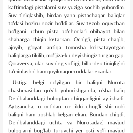
kaftimdagi pis­talarni suv yuziga sochib yubordim.
Suv tiniqlashib, birdan yana pistachaqar baliqlar
to'dasi hoziru nozir bo'ldilar. Suv tezob oquvchan
bo'lgani uchun pista po'choqlari obihayot bilan
shaharga chiqib ketarkan. Ochig'i, pis­ta chaqib,
ajoyib, g'oyat antiqa tomosha ko'rsatayotgan
baliqlarga tikilib, mo''jiza-ku deyishingiz turgan gap.
Qolaversa, ular suvning sofligi, billurdek tiniqligini
ta'minlashni ham qoyilmaqom uddalar ekanlar.
Ustiga belgi qo'yilgan bir baliqni Nurota
chashmasidan qo'yib yuborishganda, o'sha baliq
Dehibalanddagi buloqdan chiqqanligini aytishadi.
Aytgancha, u ortidan o'n ikki chog'li shirmohi
baliqni ham boshlab kelgan ekan. Bundan chiqdi,
Dehibalanddagi uchta va Nurotadagi mavjud
buloqlarni bog'lab turuvchi yer osti yo'li mavjud