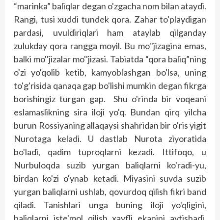
“marinka” baliqlar degan o'zgacha nom bilan ataydi.
Rangi, tusi xuddi tundek qora. Zahar to'playdigan
pardasi, uvuldiriqlari ham ataylab qilganday
zulukday qora rangga moyil. Bu mo''jizagina emas,
balki mo''jizalar mo''jizasi. Tabiatda “qora baliq”ning
o'zi yo'qolib ketib, kamyoblashgan bo'lsa, uning
to'g'risida qanaqa gap bo'lishi mumkin degan fikrga
borishingiz turgan gap. Shu o'rinda bir voqeani
eslamaslikning sira iloji yo'q. Bundan qirq yilcha
burun Rossiyaning allaqaysi shahridan bir o'ris yigit
Nurotaga keladi. U dastlab Nurota ziyoratida
bo'ladi, qadim tuproqlarni kezadi. Ittifoqo, u
Nurbuloqda suzib yurgan baliqlarni ko'radi-yu,
birdan ko'zi o'ynab ketadi. Miyasini suvda suzib
yurgan baliqlarni ushlab, qovurdoq qilish fikri band
qiladi. Tanish­lari unga buning iloji yo'qligini,
baliqlarni iste'mol qilish xavfli ekanini aytishadi.