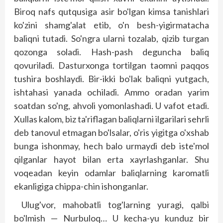
Biroq nafs qutqusiga asir bo'lgan kimsa tanishlari
ko'zini shamg'alat etib, o'n besh-yigirmatacha
baliqni tutadi. So'ngra ularni tozalab, qizib turgan
qozonga soladi. Hash-pash deguncha baliq
qovuriladi. Dasturxonga tortilgan taom­­ni paqqos
tushira boshlaydi. Bir-ikki bo'lak baliqni yutgach,
ishtahasi yanada ochiladi. Ammo oradan yarim
soatdan so'ng, ahvoli yomonlashadi. U vafot etadi.
Xullas kalom, biz ta'riflagan baliqlarni ilgarilari sehrli
deb tanovul etmagan bo'lsalar, o'ris yigitga o'xshab
bunga ishonmay, hech balo urmaydi deb iste'mol
qilganlar hayot bilan erta xayrlashganlar. Shu
voqeadan keyin odamlar baliqlarning karomatli
ekanligiga chippa-chin ishonganlar.
Ulug'vor, mahobatli tog'larning yuragi, qalbi
bo'lmish — Nurbuloq… U kecha-yu kunduz bir