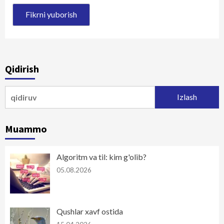
Qidirish
Qidirshish:
Muammo
Algoritm va til: kim g'olib?
05.08.2026
Qushlar xavf ostida