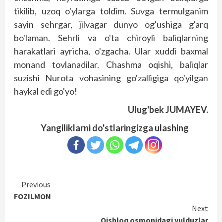
tikilib, uzoq o'ylarga toldim. Suvga termulganim
sayin sehrgar, jilvagar dunyo og'ushiga g'arq
bo'laman. Sehrli va o'ta chiroyli baliqlarning
harakatlari ayricha, o'zgacha. Ular xuddi baxmal
monand tovlanadilar. Chashma oqishi, baliqlar
suzishi Nurota vohasining go'zalligiga qo'yilgan
haykal edi go'yo!
Ulug'bek JUMAYEV.
Yangiliklarni do'stlaringizga ulashing
Continue
Previous
FOZILMON
Reading
Next
Qishloq osmonidagi yulduzlar