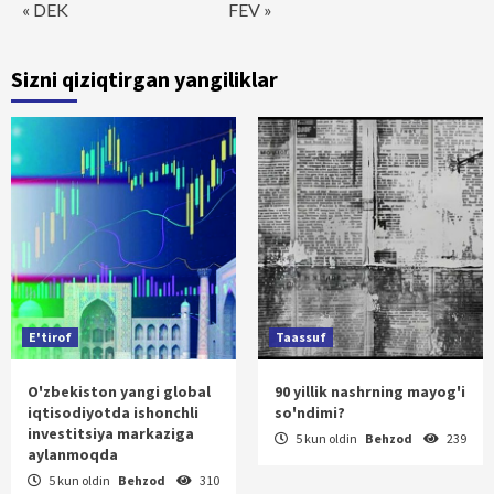
« DEK
FEV »
Sizni qiziqtirgan yangiliklar
E'tirof
Taassuf
O'zbekiston yangi global
90 yillik nashrning mayog'i
iqtisodiyotda ishonchli
so'ndimi?
investitsiya markaziga
5 kun oldin
Behzod
239
aylanmoqda
5 kun oldin
Behzod
310