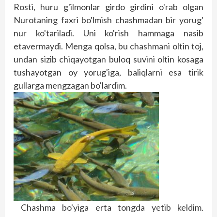
Rosti, huru g'ilmonlar girdo girdini o'rab olgan
Nurotaning faxri bo'lmish chashmadan bir yorug'
nur ko'tariladi. Uni ko'rish hammaga nasib
etavermaydi. Menga qolsa, bu chashmani oltin toj,
undan sizib chiqayotgan buloq suvini oltin kosaga
tushayotgan oy yorug'iga, baliqlarni esa tirik
gullarga mengzagan bo'lardim.
Chashma bo'yiga erta tongda yetib keldim.