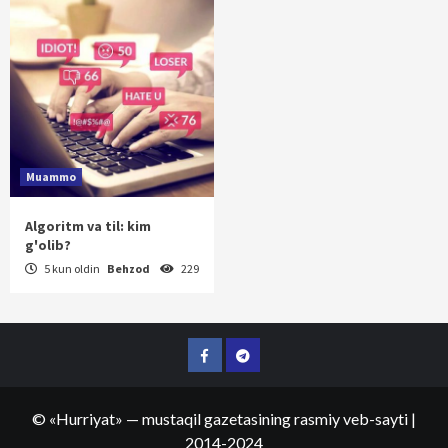
Muammo
Algoritm va til: kim
g'olib?
5 kun oldin
Behzod
229
Facebook
Telegram
©
«Hurriyat»
— mustaqil gazetasining rasmiy veb-sayti
|
2014-2024