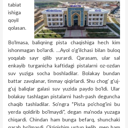
tabiat
ishiga
qoyil
qolasan.
Bo'lmasa, baliqning pista chaqishiga hech kim
ishonmagan bo'lardi. …Ayol o'g'ilchasi bilan buloq
yoqalab sayr qilib yurardi. Qarasam, ular sal
enkayib turganicha kaftidagi pistalarni oz-ozdan
suv yuziga socha boshladilar. Bolakay bundan
battar zavqlanar, tinmay qiqirlardi. Shu chog' g'uj-
g'uj baliqlar galasi suv yuzida paydo bo'ldi. Ular
bolakay tashlagan pistalarni hash-pash deguncha
chaqib tashladilar. So'ngra “Pista po'chog'ini bu
yerda qoldirib bo'lmaydi”, degan ma'noda yuzaga
chiqardi. Chindan ham bunga befarq, shunchaki
qarab bo'lmasdi. Qiziqishim ustun kelib, men ham