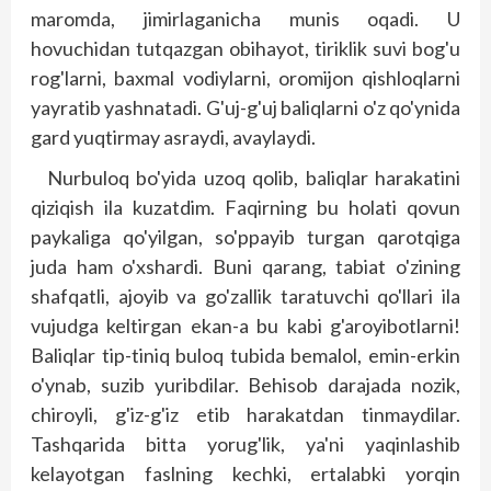
maromda, jimirlaganicha munis oqadi. U
hovuchidan tutqazgan obihayot, tiriklik suvi bog'u
rog'larni, baxmal vodiylarni, oromijon qishloqlarni
yayratib yashnatadi. G'uj-g'uj baliqlarni o'z qo'ynida
gard yuqtirmay asraydi, avaylaydi.
Nurbuloq bo'yida uzoq qolib, baliqlar harakatini
qiziqish ila kuzatdim. Faqirning bu holati qovun
paykaliga qo'yilgan, so'ppayib turgan qarotqiga
juda ham o'xshardi. Buni qarang, tabiat o'zining
shafqatli, ajoyib va go'zallik taratuvchi qo'llari ila
vujudga keltirgan ekan-a bu kabi g'aroyibotlarni!
Baliqlar tip-tiniq buloq tubida bemalol, emin-erkin
o'ynab, suzib yuribdilar. Behisob darajada nozik,
chiroyli, g'iz-g'iz etib harakatdan tinmaydilar.
Tashqarida bitta yorug'lik, ya'ni yaqinlashib
kelayotgan faslning kechki, ertalabki yorqin