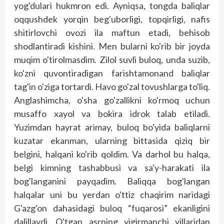
yog'dulari hukmron edi. Ayniqsa, tongda baliqlar
oqqushdek yorqin beg'uborligi, topqirligi, nafis
shitirlovchi ovozi ila maftun etadi, behisob
shodlantiradi kishini. Men bularni ko'rib bir joyda
muqim o'tirolmasdim. Zilol suvli buloq, unda suzib,
ko'zni quvontiradigan farishtamonand baliqlar
tag'in o'ziga tortardi. Havo go'zal tovushlarga to'liq.
Anglashimcha, o'sha go'zallikni ko'rmoq uchun
musaffo xayol va bokira idrok talab etiladi.
Yuzimdan hayrat arimay, buloq bo'yida baliqlarni
kuzatar ekanman, ularning bittasida qiziq bir
belgini, halqani ko'rib qoldim. Va darhol bu halqa,
belgi kimning tashabbusi va sa'y-harakati ila
bog'langanini payqadim. Baliqqa bog'langan
halqalar uni bu yerdan o'ttiz chaqirim naridagi
G'azg'on dahasidagi buloq “fuqarosi” ekanligini
dalillaydi. O'tgan asrning yigirmanchi yillaridan