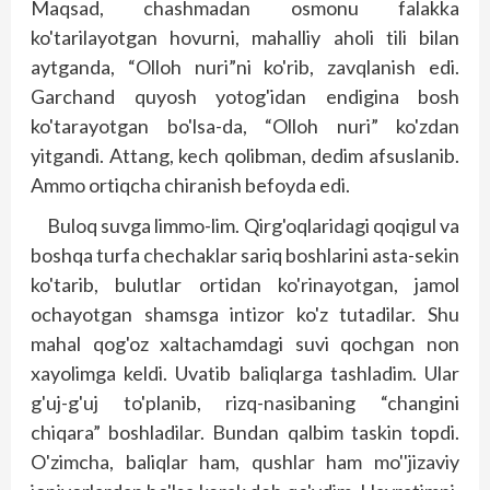
Maqsad, chashmadan osmonu falakka
ko'tarilayotgan hovurni, ma­halliy aholi tili bilan
aytganda, “Olloh nuri”ni ko'rib, zavqlanish edi.
Garchand quyosh yotog'idan endigina bosh
ko'tarayotgan bo'lsa-da, “Olloh nuri” ko'zdan
yitgandi. Attang, kech qolibman, dedim afsuslanib.
Ammo ortiqcha chiranish befoyda edi.
Buloq suvga limmo-lim. Qirg'oqlaridagi qoqigul va
boshqa turfa chechaklar sariq boshlarini asta-sekin
ko'tarib, bulutlar ortidan ko'rinayotgan, jamol
ochayotgan shamsga intizor ko'z tutadilar. Shu
mahal qog'oz xaltachamdagi suvi qochgan non
xayolimga keldi. Uvatib baliqlarga tashladim. Ular
g'uj-g'uj to'planib, rizq-nasibaning “changini
chiqara” boshladilar. Bundan qalbim taskin topdi.
O'zimcha, baliqlar ham, qushlar ham mo''jizaviy