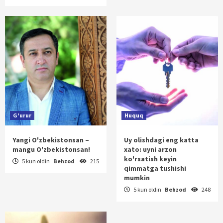
G'urur
Huquq
Yangi O'zbekistonsan –
Uy olishdagi eng katta
mangu O'zbekistonsan!
xato: uyni arzon
ko'rsatish keyin
5 kun oldin
Behzod
215
qimmatga tushishi
mumkin
5 kun oldin
Behzod
248