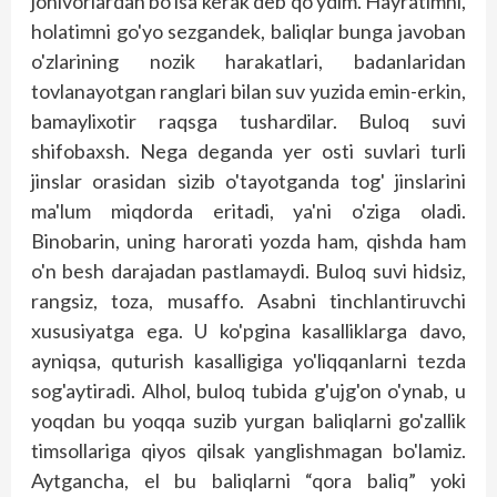
jonivorlardan bo'lsa kerak deb qo'ydim. Hayratimni,
holatimni go'yo sezgandek, baliqlar bunga javoban
o'zlarining nozik harakatlari, badanlaridan
tovlanayotgan ranglari bilan suv yuzida emin-erkin,
bamaylixotir raqsga tushardilar. Buloq suvi
shifobaxsh. Nega deganda yer osti suvlari turli
jinslar orasidan sizib o'tayotganda tog' jinslarini
ma'lum miqdorda eritadi, ya'ni o'ziga oladi.
Binobarin, uning harorati yozda ham, qishda ham
o'n besh darajadan pastlamaydi. Buloq suvi hidsiz,
rangsiz, toza, musaffo. Asabni tinchlantiruvchi
xususiyatga ega. U ko'pgina kasalliklarga davo,
ayniqsa, quturish kasalligiga yo'liqqanlarni tezda
sog'aytiradi. Alhol, buloq tubida g'ujg'on o'ynab, u
yoqdan bu yoqqa suzib yurgan baliqlarni go'zallik
timsollariga qiyos qilsak yanglishmagan bo'lamiz.
Aytgancha, el bu baliqlarni “qora baliq” yoki