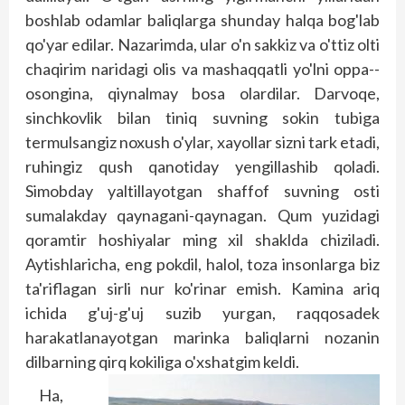
boshlab odamlar baliqlarga shunday halqa bog'lab
qo'yar edilar. Nazarimda, ular o'n sakkiz va o'ttiz olti
chaqirim naridagi olis va mashaqqatli yo'lni oppa-­
osongina, qiynalmay bosa olardilar. Darvoqe,
sinchkovlik bilan tiniq suv­ning sokin tubiga
termulsangiz noxush o'ylar, xayollar sizni tark etadi,
ruhingiz qush qanotiday yengillashib qoladi.
Simobday yaltillayotgan shaffof suvning osti
sumalakday qaynagani-qaynagan. Qum yuzidagi
qoramtir hoshiyalar ming xil shaklda chiziladi.
Aytishlaricha, eng pokdil, halol, toza insonlarga biz
ta'riflagan sirli nur ko'rinar emish. Kamina ariq
ichida g'uj-g'uj suzib yurgan, raqqosadek
harakatlanayotgan marinka baliqlarni nozanin
dilbarning qirq kokiliga o'xshatgim keldi.
Ha,