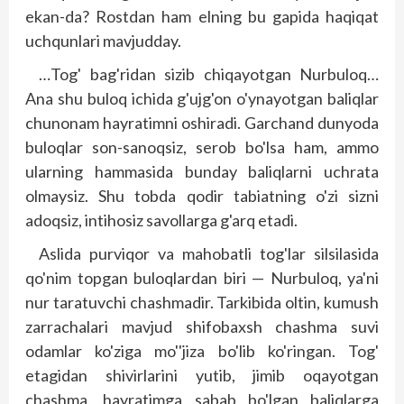
ekan-da? Rostdan ham elning bu gapida haqiqat
uchqunlari mavjudday.
…Tog' bag'ridan sizib chiqayotgan Nurbuloq…
Ana shu buloq ichida g'ujg'on o'ynayotgan baliqlar
chunonam hayratimni oshiradi. Garchand dunyo­­da
buloqlar son-sanoqsiz, serob bo'lsa ham, ammo
ularning hammasida bunday baliqlarni uchrata
olmaysiz. Shu tobda qodir tabiatning o'zi sizni
adoqsiz, intihosiz savollarga g'arq etadi.
Aslida purviqor va mahobatli tog'lar silsilasida
qo'nim topgan buloqlardan biri — Nurbuloq, ya'ni
nur taratuvchi chashmadir. Tarkibida oltin, kumush
zarrachalari mavjud shifobaxsh chashma suvi
odamlar ko'ziga mo''jiza bo'lib ko'ringan. Tog'
etagidan shivirlarini yutib, jimib oqayotgan
chashma, hayratimga sabab bo'lgan baliqlarga