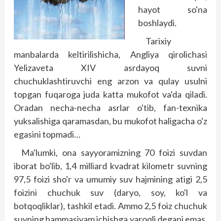
hayot so'na
boshlaydi.
Tarixiy
manbalarda keltirilishicha, Angliya qirolichasi
Yelizaveta XIV asrdayoq suvni
chuchuklashtiruvchi eng arzon va qulay usulni
topgan fuqaroga juda katta mukofot va'da qiladi.
Oradan necha-necha asrlar o'tib, fan-texnika
yuksalishiga qaramasdan, bu mukofot haligacha o'z
egasini topmadi…
Ma'lumki, ona sayyoramizning 70 foizi suvdan
iborat bo'lib, 1,4 milliard kvadrat kilometr suvning
97,5 foizi sho'r va umumiy suv hajmining atigi 2,5
foizini chuchuk suv (daryo, soy, ko'l va
botqoqliklar), tashkil etadi. Ammo 2,5 foiz chuchuk
suvning hammasiyam ichishga yaroqli degani emas.