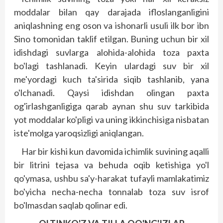
moddalar bilan qay darajada ifloslanganligini
aniqlashning eng oson va ishonarli usuli ilk bor ibn
Sino tomonidan taklif etilgan. Buning uchun bir xil
idishdagi suvlarga alohida-alohida toza paxta
bo'lagi tashlanadi. Keyin ulardagi suv bir xil
me'yordagi kuch ta'sirida siqib tashlanib, yana
o'lchanadi. Qaysi idishdan olingan paxta
og'irlashganligiga qarab aynan shu suv tarkibida
yot moddalar ko'pligi va uning ikkinchisiga nisbatan
iste'molga yaroqsizligi aniqlangan.
Har bir kishi kun davomida ichimlik suvining aqalli
bir litrini tejasa va behuda oqib ketishiga yo'l
qo'ymasa, ushbu sa'y-harakat tufayli mamlakatimiz
bo'yicha necha-necha tonnalab toza suv isrof
bo'lmasdan saqlab qolinar edi.