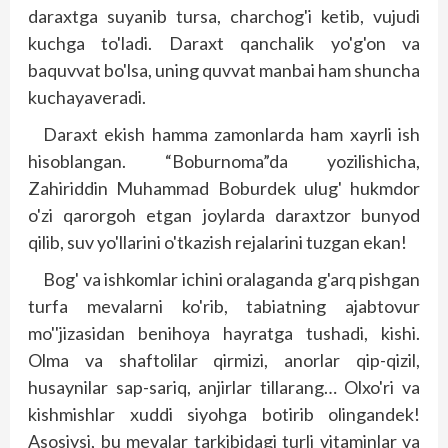
daraxtga suyanib tursa, charchog'i ketib, vujudi
kuchga to'ladi. Daraxt qanchalik yo'g'on va
baquvvat bo'lsa, uning quvvat manbai ham shuncha
kuchayaveradi.
Daraxt ekish hamma zamonlarda ham xayrli ish
hisoblangan. “Boburnoma”da yozilishicha,
Zahiriddin Muhammad Boburdek ulug' hukmdor
o'zi qarorgoh etgan joylarda daraxtzor bunyod
qilib, suv yo'llarini o'tkazish rejalarini tuzgan ekan!
Bog' va ishkomlar ichini oralaganda g'arq pishgan
turfa mevalarni ko'rib, tabiatning ajabtovur
mo''jizasidan benihoya hayratga tushadi, kishi.
Olma va shaftolilar qirmizi, anorlar qip-qizil,
husaynilar sap-sariq, anjirlar tillarang… Olxo'ri va
kishmishlar xuddi siyohga botirib olingandek!
Asosiysi, bu mevalar tarkibidagi turli vitaminlar va