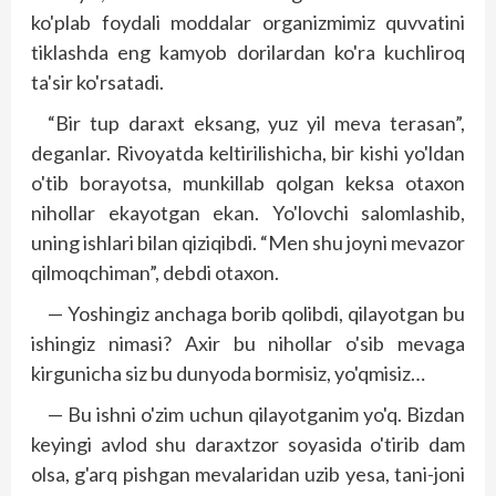
ko'plab foydali moddalar organizmimiz quvvatini
tiklashda eng kamyob dorilardan ko'ra kuchliroq
ta'sir ko'rsatadi.
“Bir tup daraxt eksang, yuz yil meva terasan”,
deganlar. Rivoyatda keltirilishicha, bir kishi yo'ldan
o'tib borayotsa, munkillab qolgan keksa otaxon
nihollar ekayotgan ekan. Yo'lovchi salomlashib,
uning ishlari bilan qiziqibdi. “Men shu joyni mevazor
qilmoqchiman”, debdi otaxon.
— Yoshingiz anchaga borib qolibdi, qilayotgan bu
ishingiz nimasi? Axir bu nihollar o'sib mevaga
kirgunicha siz bu dunyoda bormisiz, yo'qmisiz…
— Bu ishni o'zim uchun qilayotganim yo'q. Bizdan
keyingi avlod shu daraxtzor soyasida o'tirib dam
olsa, g'arq pishgan mevalaridan uzib yesa, tani-joni