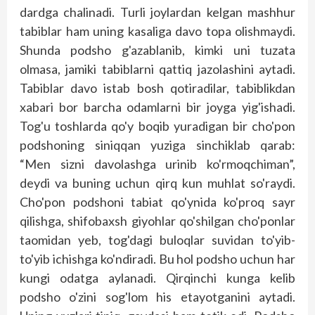
dardga chalinadi. Turli joylardan kelgan mashhur
tabiblar ham uning kasaliga davo topa olishmaydi.
Shunda podsho g'azablanib, kimki uni tuzata
olmasa, jamiki tabiblarni qattiq jazolashini aytadi.
Tabiblar davo istab bosh qotiradilar, tabiblikdan
xabari bor barcha odamlarni bir joyga yig'ishadi.
Tog'u toshlarda qo'y boqib yuradigan bir cho'pon
podshoning siniqqan yuziga sinchiklab qarab:
“Men sizni davolashga urinib ko'rmoqchiman”,
deydi va buning uchun qirq kun muhlat so'raydi.
Cho'pon podshoni tabiat qo'ynida ko'proq sayr
qilishga, shifobaxsh giyohlar qo'shilgan cho'ponlar
taomidan yeb, tog'dagi buloqlar suvidan to'yib-
to'yib ichishga ko'ndiradi. Bu hol podsho uchun har
kungi odatga aylanadi. Qirqinchi kunga kelib
podsho o'zini sog'lom his etayotganini aytadi.