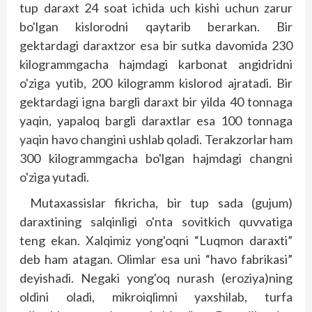
tup daraxt 24 soat ichida uch kishi uchun zarur
bo'lgan kislorodni qaytarib berarkan. Bir
gektardagi daraxtzor esa bir sutka davomida 230
kilogrammgacha hajmdagi karbonat angidridni
o'ziga yutib, 200 kilogramm kislorod ajratadi. Bir
gektardagi igna bargli daraxt bir yilda 40 tonnaga
yaqin, yapaloq bargli daraxtlar esa 100 tonnaga
yaqin havo changini ushlab qoladi. Terakzorlar ham
300 kilogrammgacha bo'lgan hajmdagi changni
o'ziga yutadi.
Mutaxassislar fikricha, bir tup sada (gujum)
daraxtining salqinligi o'nta sovitkich quvvatiga
teng ekan. Xalqimiz yong'oqni “Luqmon daraxti”
deb ham atagan. Olimlar esa uni “havo fabrikasi”
deyishadi. Negaki yong'oq nurash (eroziya)ning
oldini oladi, mikroiqlimni yaxshilab, turfa