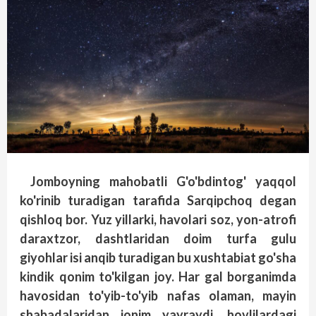
Jomboyning mahobatli G'o'bdintog' yaqqol
ko'rinib turadigan tarafida Sarqipchoq degan
qishloq bor. Yuz yillarki, havolari soz, yon-atrofi
daraxtzor, dashtlaridan doim turfa gulu
giyohlar isi anqib turadigan bu xushtabiat go'sha
kindik qonim to'kilgan joy. Har gal borganimda
havosidan to'yib-to'yib nafas olaman, mayin
shabadalaridan jonim yayraydi, hovlilardagi