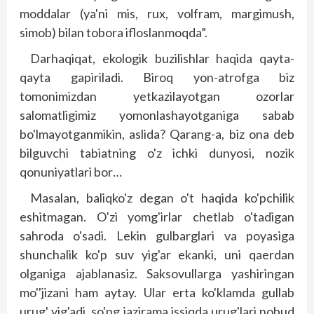
moddalar (ya'ni mis, rux, volfram, margimush,
simob) bilan tobora ifloslanmoqda”.
Darhaqiqat, ekologik buzilishlar haqida qayta-
qayta gapiriladi. Biroq yon-atrofga biz
tomonimizdan yetkazilayotgan ozorlar
salomatligimiz yomonlashayotganiga sabab
bo'lmayotganmikin, aslida? Qarang-a, biz ona deb
bilguvchi tabiatning o'z ichki dunyosi, nozik
qonuniyatlari bor…
Masalan, baliqko'z degan o't haqida ko'pchilik
eshitmagan. O'zi yomg'irlar chetlab o'tadigan
sahroda o'sadi. Lekin gulbarglari va poyasiga
shunchalik ko'p suv yig'ar ekanki, uni qaerdan
olganiga ajablanasiz. Saksovullarga yashiringan
mo''jizani ham aytay. Ular erta ko'klamda gullab
urug' yig'adi, so'ng jazirama issiqda urug'lari nobud