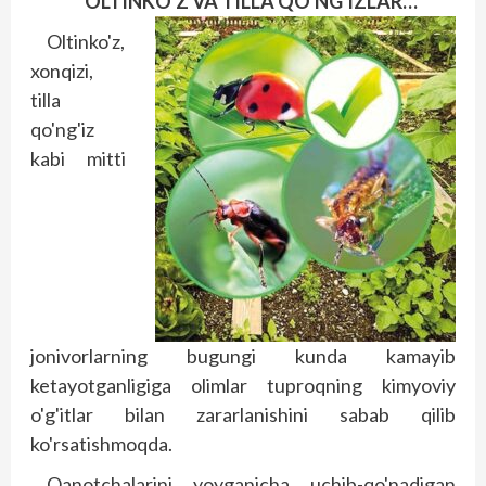
OLTINKO'Z VA TILLA QO'NG'IZLAR…
Oltinko'z,
xonqizi,
tilla
qo'ng'iz
kabi mitti
jonivorlarning bugungi kunda kamayib
ketayotganligiga olimlar tuproqning kimyoviy
o'g'itlar bilan zararlanishini sabab qilib
ko'rsatishmoqda.
Qanotchalarini yoyganicha uchib-qo'nadigan