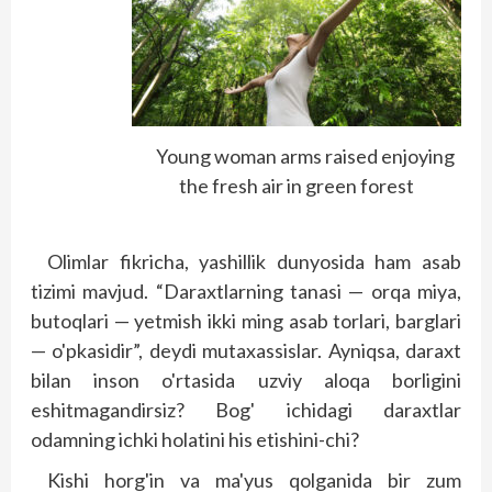
Young woman arms raised enjoying
the fresh air in green forest
Olimlar fikricha, yashillik dunyosida ham asab
tizimi mavjud. “Daraxtlarning tanasi — orqa miya,
butoqlari — yetmish ikki ming asab torlari, barglari
— o'pkasidir”, deydi mutaxassislar. Ayniqsa, daraxt
bilan inson o'rtasida uzviy aloqa borligini
eshitmagandirsiz? Bog' ichidagi daraxtlar
odamning ichki holatini his etishini-chi?
Kishi horg'in va ma'yus qolganida bir zum