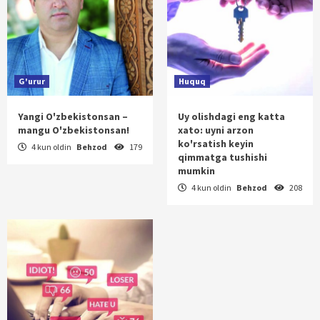
G'urur
Huquq
Yangi O'zbekistonsan –
Uy olishdagi eng katta
mangu O'zbekistonsan!
xato: uyni arzon
ko'rsatish keyin
4 kun oldin
Behzod
179
qimmatga tushishi
mumkin
4 kun oldin
Behzod
208