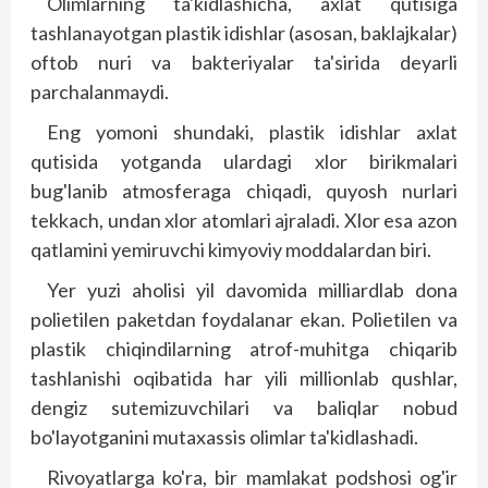
Olimlarning ta'kidlashicha, axlat qutisiga
tashlanayotgan plastik idishlar (asosan, baklajkalar)
oftob nuri va bakteriyalar ta'sirida deyarli
parchalanmaydi.
Eng yomoni shundaki, plastik idishlar axlat
qutisida yotganda ulardagi xlor birikmalari
bug'lanib atmosferaga chiqadi, quyosh nurlari
tekkach, undan xlor atomlari ajraladi. Xlor esa azon
qatlamini yemiruvchi kimyoviy moddalardan biri.
Yer yuzi aholisi yil davomida milliardlab dona
polietilen paketdan foydalanar ekan. Polietilen va
plastik chiqindilarning atrof-muhitga chiqarib
tashlanishi oqibatida har yili millionlab qushlar,
dengiz sutemizuvchilari va baliqlar nobud
bo'layotganini mutaxassis olimlar ta'kidlashadi.
Rivoyatlarga ko'ra, bir mamlakat podshosi og'ir