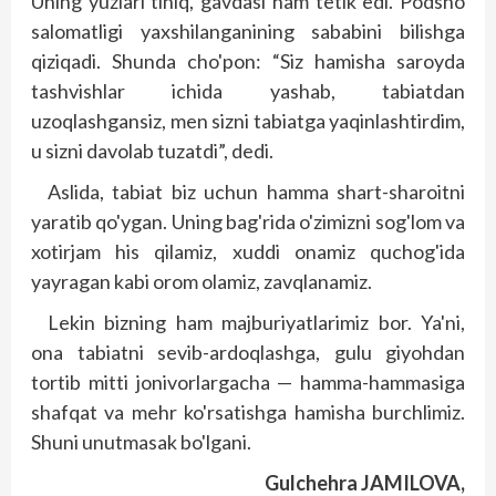
Uning yuzlari tiniq, gavdasi ham tetik edi. Podsho
salomatligi yaxshilanganining sababini bilishga
qiziqadi. Shunda cho'pon: “Siz hamisha saroyda
tashvishlar ichida yashab, tabiatdan
uzoqlashgansiz, men sizni tabiatga yaqinlashtirdim,
u sizni davolab tuzatdi”, dedi.
Aslida, tabiat biz uchun hamma shart-sharoitni
yaratib qo'ygan. Uning bag'rida o'zimizni sog'lom va
xotirjam his qilamiz, xuddi onamiz quchog'ida
yayragan kabi orom olamiz, zavqlanamiz.
Lekin bizning ham majburiyatlarimiz bor. Ya'ni,
ona tabiatni sevib-ardoqlashga, gulu giyohdan
tortib mitti jonivorlargacha — hamma-hammasiga
shafqat va mehr ko'rsatishga hamisha burchlimiz.
Shuni unutmasak bo'lgani.
Gulchehra JAMILOVA,