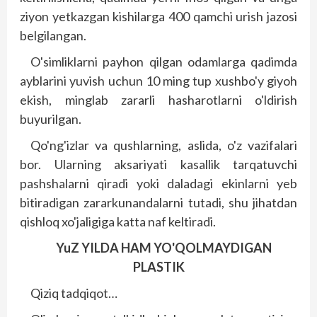
ziyon yetkazgan kishilarga 400 qamchi urish jazosi
belgilangan.
O'simliklarni payhon qilgan odamlarga qadimda
ayblarini yuvish uchun 10 ming tup xushbo'y giyoh
ekish, minglab zararli hasharotlarni o'ldirish
buyurilgan.
Qo'ng'izlar va qushlarning, aslida, o'z vazifalari
bor. Ularning aksariyati kasallik tarqatuvchi
pashshalarni qiradi yoki daladagi ekinlarni yeb
bitiradigan zararkunandalarni tutadi, shu jihatdan
qishloq xo'jaligiga katta naf keltiradi.
YuZ YILDA HAM YO'QOLMAYDIGAN
PLASTIK
Qiziq tadqiqot…