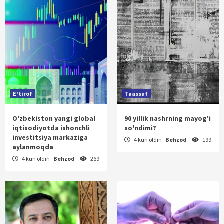
E'tirof
Taassuf
O'zbekiston yangi global
90 yillik nashrning mayog'i
iqtisodiyotda ishonchli
so'ndimi?
investitsiya markaziga
4 kun oldin
Behzod
199
aylanmoqda
4 kun oldin
Behzod
269