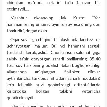
chinakam ma'noda o'zlarini to'la farovon his
etolmaydi….
Mashhur okeanolog Jak Kusto: “Yer
hammamizning umumiy uyimiz, suv esa uning qon
tomiridir”, degan ekan.
Oqar suvlarga chiqindi tashlash holatlari tez-tez
uchrayotgani ma'lum. Bu hol hammani sergak
torttirishi kerak, aslida. Chunki inson salomatligiga
salbiy ta'sir etayotgan zararli omillarning 35-40
foizi suv tarkibining buzilishi bilan bog'liq ekanligi
allaqachon aniqlangan. Shifokor olimlar
aytishlaricha, tarkibida nitratlari (zaharli moddalari)
ko'p ichimlik suvi qonimizdagi eritrotsitlarda
kislorodga bo'lgan talabni yetarlicha
qondirolmaydi!..
Ichimlik suvining toza yoki har xil keraksiz