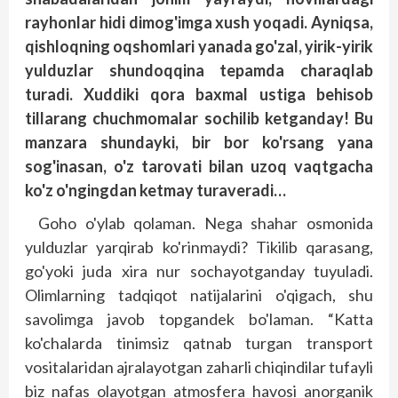
rayhonlar hidi dimog'imga xush yoqadi. Ayniqsa,
qishloqning oqshomlari yanada go'zal, yirik-yirik
yulduzlar shundoqqina tepamda charaqlab
turadi. Xuddiki qora baxmal ustiga behisob
tillarang chuchmomalar sochilib ketganday! Bu
manzara shundayki, bir bor ko'rsang yana
sog'inasan, o'z tarovati bilan uzoq vaqtgacha
ko'z o'ngingdan ketmay turaveradi…
Goho o'ylab qolaman. Nega shahar osmonida
yulduzlar yarqirab ko'rinmaydi? Tikilib qarasang,
go'yoki juda xira nur sochayotganday tuyuladi.
Olimlarning tadqiqot natijalarini o'qigach, shu
savolimga javob topgandek bo'laman. “Katta
ko'chalarda tinimsiz qatnab turgan transport
vositalaridan ajralayotgan zaharli chiqindilar tufayli
biz nafas olayotgan atmosfera havosi anorganik