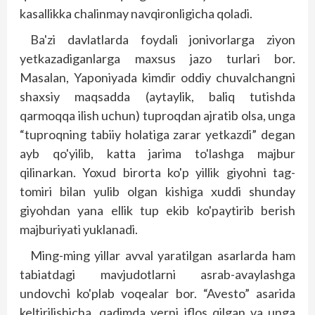
kasallikka chalinmay navqironligicha qoladi.
Ba'zi davlatlarda foydali jonivorlarga ziyon
yetkazadiganlarga maxsus jazo turlari bor.
Masalan, Yaponiyada kimdir oddiy chuvalchangni
shaxsiy maqsadda (aytaylik, baliq tutishda
qarmoqqa ilish uchun) tuproqdan ajratib olsa, unga
“tuproqning tabiiy holatiga zarar yetkazdi” degan
ayb qo'yilib, katta jarima to'lashga majbur
qilinarkan. Yoxud birorta ko'p yillik giyohni tag-
tomiri bilan yulib olgan kishiga xuddi shunday
giyohdan yana ellik tup ekib ko'paytirib berish
majburiyati yuklanadi.
Ming-ming yillar avval yaratilgan asarlarda ham
tabiatdagi mavjudotlarni asrab-avaylashga
undovchi ko'plab voqealar bor. “Avesto” asarida
keltirilishicha, qadimda yerni iflos qilgan va unga