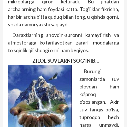
mikroblarga qiron keltiradi. Bu jihatdan
archalarning ham foydasi katta. Tog'liklar fikricha,
har bir archa bitta quduq bilan teng, u qishda qorni,
yozda namni yaxshi saqlaydi.
Daraxtlarning shovqin-suronni kamaytirish va
atmosferaga ko'tarilayotgan zararli moddalarga
to'sqinlik qilishdagi o'rni ham beqiyos.
ZILOL SUVLARNI SOG'INIB…
Burungi
zamonlarda suv
olovdan ham
ko'proq
e'zozlangan. Axir
suv tanqis bo'lsa,
tuproqda hech
narsa unmaydi,