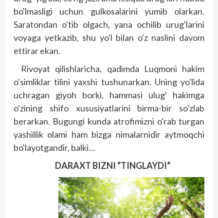
bo'lmasligi uchun gulkosalarini yumib olarkan.
Saratondan o'tib olgach, yana ochilib urug'larini
voyaga yetkazib, shu yo'l bilan o'z naslini davom
ettirar ekan.
Rivoyat qilishlaricha, qadimda Luqmoni hakim
o'simliklar tilini yaxshi tushunarkan. Uning yo'lida
uchragan giyoh borki, hammasi ulug' hakimga
o'zining shifo xususiyatlarini birma-bir so'zlab
berarkan. Bugungi kunda atrofimizni o'rab turgan
yashillik olami ham bizga nimalarnidir aytmoqchi
bo'layotgandir, balki…
DARAXT BIZNI “TINGLAYDI”