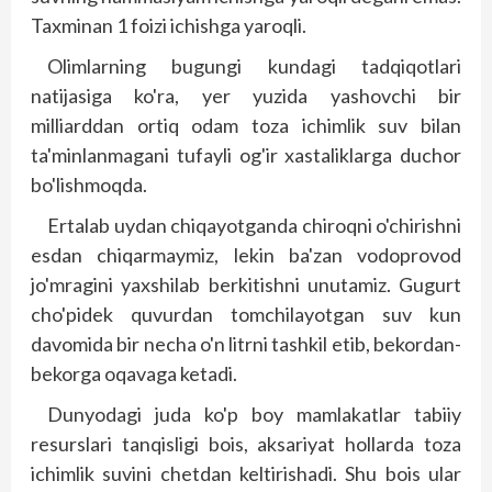
Taxminan 1 foizi ichishga yaroqli.
Olimlarning bugungi kundagi tadqiqotlari
natijasiga ko'ra, yer yuzida yashovchi bir
milliarddan ortiq odam toza ichimlik suv bilan
ta'minlanmagani tufayli og'ir xastaliklarga duchor
bo'lishmoqda.
Ertalab uydan chiqayotganda chiroqni o'chirishni
esdan chiqarmaymiz, lekin ba'zan vodoprovod
jo'mragini yaxshilab berkitishni unutamiz. Gugurt
cho'pidek quvurdan tomchilayotgan suv kun
davomida bir necha o'n litrni tashkil etib, bekordan-
bekorga oqavaga ketadi.
Dunyodagi juda ko'p boy mamlakatlar tabiiy
resurslari tanqisligi bois, aksariyat hollarda toza
ichimlik suvini chetdan keltirishadi. Shu bois ular