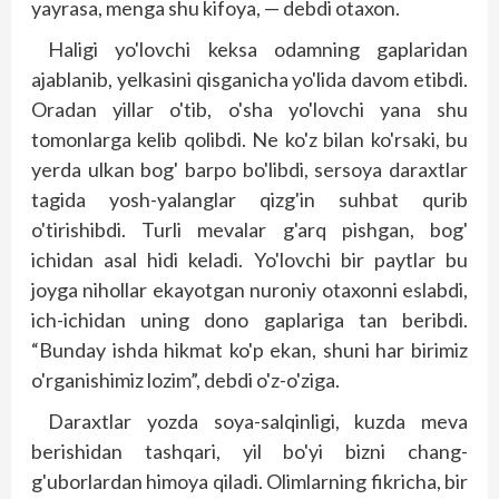
yayrasa, menga shu kifoya, — debdi otaxon.
Haligi yo'lovchi keksa odamning gaplaridan
ajablanib, yelkasini qisganicha yo'lida davom etibdi.
Oradan yillar o'tib, o'sha yo'lovchi yana shu
tomonlarga kelib qolibdi. Ne ko'z bilan ko'rsaki, bu
yerda ulkan bog' barpo bo'libdi, sersoya daraxtlar
tagida yosh-yalanglar qizg'in suhbat qurib
o'tirishibdi. Turli mevalar g'arq pishgan, bog'
ichidan asal hidi keladi. Yo'lovchi bir paytlar bu
joyga nihollar ekayotgan nuroniy otaxonni eslabdi,
ich-ichidan uning dono gaplariga tan beribdi.
“Bunday ishda hikmat ko'p ekan, shuni har birimiz
o'rganishimiz lozim”, debdi o'z-o'ziga.
Daraxtlar yozda soya-salqinligi, kuzda meva
berishidan tashqari, yil bo'yi bizni chang-
g'uborlardan himoya qiladi. Olimlarning fikricha, bir