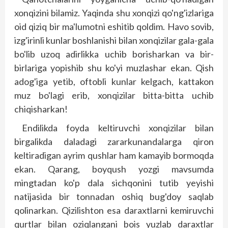
xonqizini bilamiz. Yaqinda shu xonqizi qo'ng'izlariga
oid qiziq bir ma'lumotni eshitib qoldim. Havo sovib,
izg'irinli kunlar boshlanishi bilan xonqizilar gala-gala
bo'lib uzoq adirlikka uchib borisharkan va bir-
birlariga yopishib shu ko'yi muzlashar ekan. Qish
adog'iga yetib, oftobli kunlar kelgach, kattakon
muz bo'lagi erib, xonqizilar bitta-bitta uchib
chiqisharkan!
Endilikda foyda keltiruvchi xonqizilar bilan
birgalikda daladagi zararkunandalarga qiron
keltiradigan ayrim qushlar ham kamayib bormoqda
ekan. Qarang, boyqush yozgi mavsumda
mingtadan ko'p dala sichqonini tutib yeyishi
natijasida bir tonnadan oshiq bug'doy saqlab
qolinarkan. Qizilishton esa daraxtlarni kemiruvchi
qurtlar bilan oziqlangani bois yuzlab daraxtlar