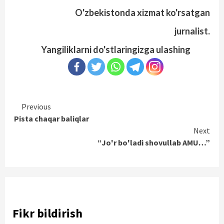
O'zbekistonda xizmat ko'rsatgan
jurnalist.
Yangiliklarni do'stlaringizga ulashing
Continue
Previous
Pista chaqar baliqlar
Reading
Next
“Jo'r bo'ladi shovullab AMU…”
Fikr bildirish