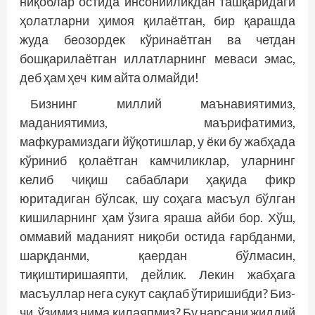
ниқоблар остида инсонийликдан ташқаридаги
ҳолатларни ҳимоя қилаётган, бир қарашда
жуда беозордек кўринаётган ва четдан
бошқарилаётган иллатларнинг меваси эмас,
деб ҳам ҳеч ким айта олмайди!
Бизнинг миллий маънавиятимиз,
маданиятимиз, маърифатимиз,
мафкурамиздаги йўқотишлар, у ёки бу жабҳада
кўриниб қолаётган камчиликлар, уларнинг
келиб чиқиш сабаблари ҳақида фикр
юритадиган бўлсак, шу соҳага масъул бўлган
кишиларнинг ҳам ўзига яраша айби бор. Хўш,
оммавий маданият ниқоби остида ғарбданми,
шарқданми, қаердан бўлмасин,
тиқиштиришаяпти, дейлик. Лекин жабҳага
масъуллар нега сукут сақлаб ўтиришибди? Биз-
чи, ўзимиз нима қилаяпмиз? Бу нарсани жиддий