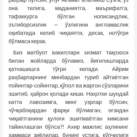
она тилига, маданиятга, маърифатга,
тафаккурга бўлган нописандлик,
эътиборсизлик — ўзлигини англамаслик
оқибатида келиб чиқаяпти, десак, нотўғри
бўлмаса керак.
Биз матбуот вакиллари хизмат тақозоси
билан жойларда бўламиз, йиғилишларда
қатнашишга тўғри келади. Айрим
раҳбарларнинг минбардан туриб айтаётган
пойинтар-сойинтар, қўпол ва жаргон сўзларини
эшитиб, ҳайрон қолади киши. Наҳотки шундай
катта лавозимга, минг узрлар бўлсин,
чўчқабоқардан фарқи бўлмаган, оғзидан
чиқаётганини қулоғи эшитмаётган кимсани
тайинлашган бўлса?! Ахир мажлис аҳлининг
ҳаммаси зиёлилар, бунинг устига, кўпчилиги