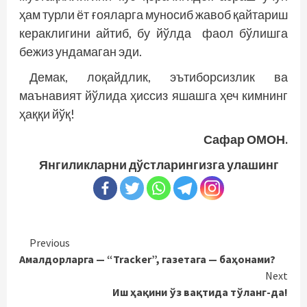
ҳам турли ёт ғояларга муносиб жавоб қайтариш
кераклигини айтиб, бу йўлда фаол бўлишга
бежиз ундамаган эди.
Демак, лоқайдлик, эътиборсизлик ва
маънавият йўлида ҳиссиз яшашга ҳеч кимнинг
ҳаққи йўқ!
Сафар ОМОН.
Янгиликларни дўстларингизга улашинг
Continue
Previous
Амалдорларга — “Tracker”, газетага — баҳонами?
Reading
Next
Иш ҳақини ўз вақтида тўланг-да!