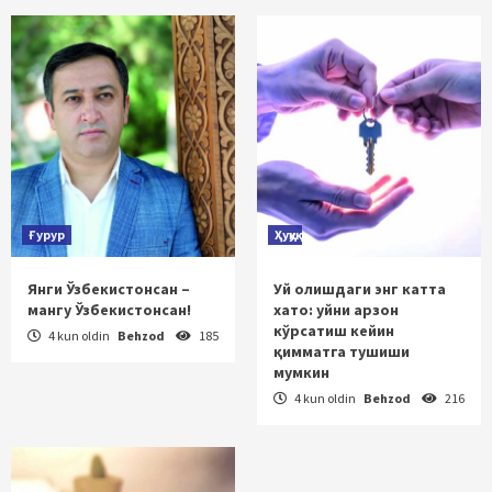
Ғурур
Ҳуқуқ
Янги Ўзбекистонсан –
Уй олишдаги энг катта
мангу Ўзбекистонсан!
хато: уйни арзон
кўрсатиш кейин
4 kun oldin
Behzod
185
қимматга тушиши
мумкин
4 kun oldin
Behzod
216