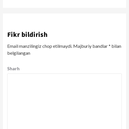
Fikr bildirish
Email manzilingiz chop etilmaydi.
Majburiy bandlar
*
bilan
belgilangan
Sharh