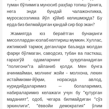
туман бўлимига муносиб раҳбар топиш ўрнига,
нега энди бундай чалажонликка,
муросасозликка йўл қўйиб келишмоқда? Бу
ерда биз билмайдиган қандай сир бор экан?
Жамиятда юз бераётган бунақанги
мисоллардан юзлаб келтириш мумкин. Хуллас,
ижтимоий тармоқ деганлари баъзида молдан
фарқи бўлмаган, саводсиз, тубан ва пасткаш,
ғаразгўй одамларнинг ҳузурланадиган
“полигони”га айланиб қолди. Мен бунга
ачинмайман, молнинг жойи – молхона, лекин
истаймизми-йўқми, норасида авлод,
нуридийдаларимиз — болаларимиз,
набираларимиз келажаги учун бу “қутурган
маданият”, одоб, чегара билмайдиган “сўз
эркинлиги”, “ёввойи демократия” ўлим