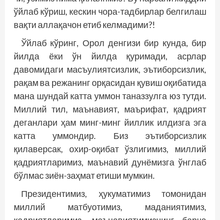
ўйлаб кўриш, кескин чора-тадбирлар белгилаш
вақти аллақачон етиб келмадими?!
Ўйлаб кўринг, Орол денгизи бир кунда, бир
йилда ёки ўн йилда қуримади, асрлар
давомидаги масъулиятсизлик, эътиборсизлик,
рақам ва режанинг орқасидан қувиш оқибатида
мана шундай катта уммон таназзулга юз тутди.
Миллий тил, маънавият, маърифат, қадрият
деганлари ҳам минг-минг йиллик илдизга эга
катта уммондир. Биз эътиборсизлик
қилаверсак, охир-оқибат ўзлигимиз, миллий
қадриятларимиз, маънавий дунёмизга ўнглаб
бўлмас зиён-заҳмат етиши мумкин.
Президентимиз, ҳукуматимиз томонидан
миллий матбуотимиз, маданиятимиз,