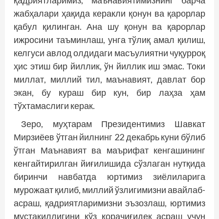
қадриятларимиз, маънавиятимизнинг барча
жабҳалари ҳақида керакли қонун ва қарорлар
қабул қилинган. Ана шу қонун ва қарорлар
ижросини таъминлаш, унга тўлиқ амал қилиш,
келгуси авлод олдидаги масъулиятни чуқурроқ
ҳис этиш бир йиллик, ўн йиллик иш эмас. Токи
миллат, миллий тил, маънавият, давлат бор
экан, бу кураш бир кун, бир лаҳза ҳам
тўхтамаслиги керак.
Зеро, муҳтарам Президентимиз Шавкат
Мирзиёев ўтган йилнинг 22 декабрь куни бўлиб
ўтган Маънавият ва маърифат кенгашининг
кенгайтирилган йиғилишида сўзлаган нутқида
биринчи навбатда юртимиз зиёлиларига
мурожаат қилиб, миллий ўзлигимизни авайлаб-
ас­раш, қадриятларимизни эъзозлаш, юртимиз
мустақиллигини кўз қорачиғидек асраш учун