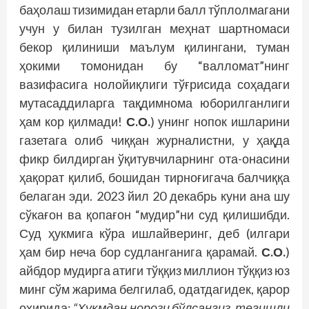
баҳолаш тизимидан етарли балл тўплолмагани
учун у билан тузилган меҳнат шартномаси
бекор қилиниши маълум қилингани, туман
ҳокими томонидан бу “валломат”нинг
вазифасига нолойиқлиги тўғрисида соҳадаги
мутасаддиларга тақдимнома юборилганлиги
ҳам кор қилмади!
С.О.
) унинг нопок ишларини
газетага олиб чиққан журналистни, у ҳақда
фикр билдирган ўқитувчиларнинг ота-онасини
ҳақорат қилиб, бошидан тирноғигача балчиққа
белаган эди. 2023 йил 20 декабрь куни ана шу
сўкағон ва қопағон “мудир”ни суд қилишибди.
Суд ҳукмига кўра ишлайверинг, деб (илгари
ҳам бир неча бор судланганига қарамай.
С.О.
)
айбдор мудирга атиги тўққиз миллион тўққиз юз
минг сўм жарима белгилаб, одатдагидек, қарор
охирида:
“Ҳукмдан норози бўлсангиз, тегишли