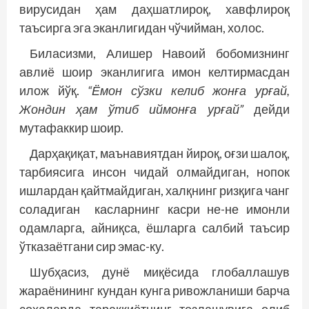
вирусидан ҳам даҳшатлироқ, хавфлироқ
таъсирга эга эканлигидан чўчийман, холос.
Биласизми, Алишер Навоий бобомизнинг
авлиё шоир эканлигига имон келтирмасдан
илож йўқ.
“Ёмон сўзки келиб жонға урғай,
Жондин ҳам ўтиб иймонға урғай”
дейди
мутафаккир шоир.
Дарҳақиқат, маънавиятдан йироқ, оғзи шалоқ,
тарбиясига инсон чидай олмайдиган, нопок
ишлардан қайтмайдиган, халқнинг ризқига чанг
соладиган касларнинг касри не-не имонли
одамларга, айниқса, ёшларга салбий таъсир
ўтказаётгани сир эмас-ку.
Шубҳасиз, дунё миқёсида глобаллашув
жараёнининг кундан кунга ривожланиши барча