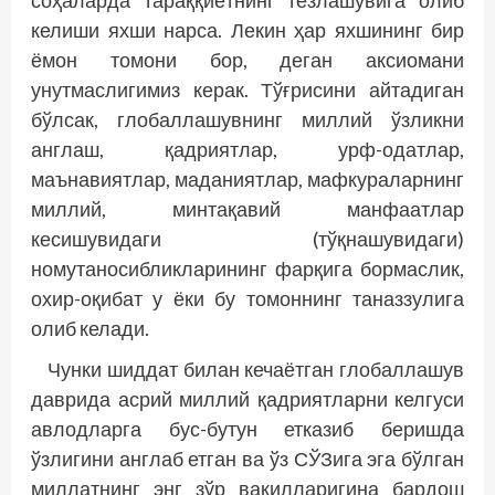
соҳаларда тараққиётнинг тезлашувига олиб
келиши яхши нарса. Лекин ҳар яхшининг бир
ёмон томони бор, деган аксиомани
унутмаслигимиз керак. Тўғрисини айтадиган
бўлсак, глобаллашувнинг миллий ўзликни
англаш, қадриятлар, урф-одатлар,
маънавиятлар, маданиятлар, мафкураларнинг
миллий, минтақавий манфаатлар
кесишувидаги (тўқнашувидаги)
номутаносибликларининг фарқига бормаслик,
охир-оқибат у ёки бу томоннинг таназзулига
олиб келади.
Чунки шиддат билан кечаётган глобаллашув
даврида асрий миллий қадриятларни келгуси
авлодларга бус-бутун етказиб беришда
ўзлигини англаб етган ва ўз СЎЗига эга бўлган
миллатнинг энг зўр вакилларигина бардош