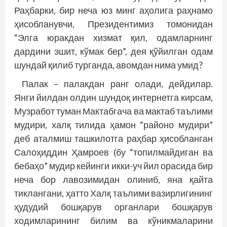
Раҳбарки, бир неча юз минг аҳолига раҳнамо
ҳисобланувчи, Президентимиз томонидан
“Элга юракдан хизмат қил, одамларнинг
дардини эшит, кўмак бер”, дея қўйилган одам
шундай қилиб турганда, авомдан нима умид?
Палак – палакдан ранг олади, дейдилар.
Янги йилдан олдин шундоқ интернетга кирсам,
Музработ туман Мактабгача ва мактаб таълими
мудири, халқ тилида ҳамон “районо мудири”
деб аталмиш ташкилотга раҳбар ҳисобланган
Салоҳиддин Ҳамроев (бу “топилмайдиган ва
бебаҳо” мудир кейинги икки-уч йил орасида бир
неча бор лавозимидан олиниб, яна қайта
тиклангани, ҳатто Халқ таълими вазирлигининг
ҳудудий бошқарув органлари бошқарув
ходимларининг билим ва кўникмаларини