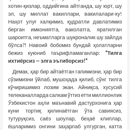
хотин-қизлар, оддийгина айтганда, шу юрт, шу
эл, шу миллат вакиллари, вакилалари-ку!
Наҳот улуғ халқимиз, қудратли давлатимиз
берган имкониятга, ваколатга, яратилган
шароитга, неъматларга шук­роналик шу зайлда
бўлса?! Навоий бобомиз бундай ҳолатларни
бежиз куюниб таърифламаганлар:
“Тилга
ихтиёрсиз — элга эътиборсиз!”
Демак, ҳар бир айтаётган гапимизни, ҳар бир
сўзимизни ўйлаб, мушоҳада қилиб, сўнг тилга
кўчиришимиз лозим экан. Айниқса, хусусий
телеканалларда салкам ўттиз етти миллионлик
Ўзбекистон аҳли маънавий дастурхонига ҳар
куни тортиқ қилинаётган ўта савиясиз,
тутуруқсиз, саёз шоулар, беҳаё клиплар,
ёшларимиз онгини заҳарлаб улгурган, катта