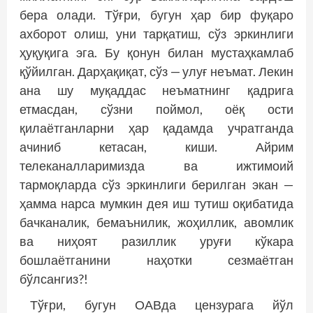
бера олади. Тўғри, бугун ҳар бир фуқаро
ахборот олиш, уни тарқатиш, сўз эркинлиги
ҳуқуқига эга. Бу қонун билан мустаҳкамлаб
қўйилган. Дарҳақиқат, сўз — улуғ неъмат. Лекин
ана шу муқаддас неъматнинг қадрига
етмасдан, сўзни поймол, оёқ ости
қилаётганларни ҳар қадамда учратганда
ачиниб кетасан, киши. Айрим
телеканалларимизда ва ижтимоий
тармоқларда сўз эркинлиги берилган экан —
ҳамма нарса мумкин дея иш тутиш оқибатида
бачканалик, бемаънилик, жоҳиллик, авомлик
ва ниҳоят разиллик уруғи кўкара
бошлаётганини наҳотки сезмаётган
бўлсангиз?!
Тўғри, бугун ОАВда цензурага йўл