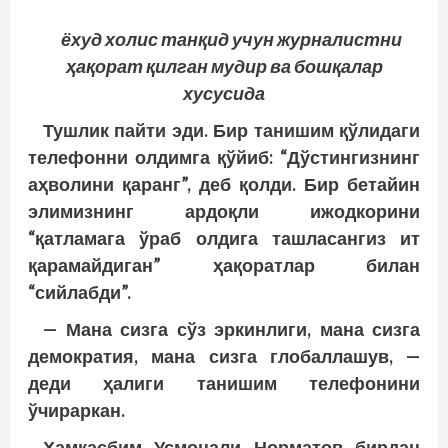
ёхуд холис танқид учун журналистни
ҳақорат қилган мудир ва бошқалар
хусусида
Тушлик пайти эди. Бир танишим қўлидаги
телефонни олдимга қўйиб: “Дўстингизнинг
аҳволини қаранг”, деб қолди. Бир бетайин
элимизнинг ардоқли ижодкорини
“қатламага ўраб олдига ташласангиз ит
қарамайдиган” ҳақоратлар билан
“сийлабди”.
— Мана сизга сўз эркинлиги, мана сизга
демократия, мана сизга глобаллашув, —
деди ҳалиги танишим телефонини
ўчираркан.
Ҳамкасбим Усмонали Норматов бирдан