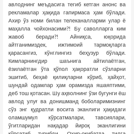
авлоднинг меъдасига тегиб кетган анонс ва
рекламалар ҳақида гапирмаса ҳам бўлади.
Ахир ўз номи билан телеканалларми улар ё
маҳалла чойхонасими?! Бу саволларга ким
жавоб беради?! Айниқса, юқорида
айтганимиздек, ижтимоий тармоқларга
қарасангиз, кўнглингиз беҳузур бўлади.
Кимларнингдир шаънига айтилаётган,
ёзилаётган ўта қўпол ҳақоратли сўзларни
эшитиб, беҳаё қилиқларни кўриб, ҳайҳот,
шундай одамлар ҳам орамизда яшаяптими,
деб тош қотасан. Шу аҳволнинг ўзи бугунги ёш
авлод улуғ ва донишманд боболаримизнинг
сўз энг қудратли восита эканлиги ҳақидаги
оламшумул кўрсатмалари, тавсиялари,
ўгитларидан нақадар йироқ эканлигини
кўрсатиб турибди. Охир-оқибатда тилга