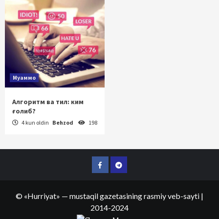
Муаммо
Алгоритм ва тил: ким
ғолиб?
4 kun oldin
Behzod
198
Facebook
Telegram
©
«Hurriyat»
— mustaqil gazetasining rasmiy veb-sayti
|
2014-2024