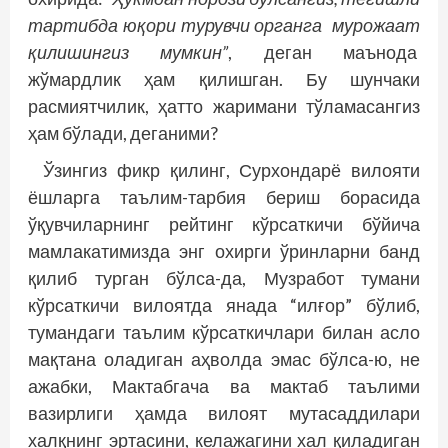
тартибда юқори турувчи органга мурожаат
қилишингиз мумкин”
, деган маънода
жўмардлик ҳам қилишган. Бу шунчаки
расмиятчилик, ҳатто жаримани тўламасангиз
ҳам бўлади, деганими?
Ўзингиз фикр қилинг, Сурхондарё вилояти
ёшларга таълим-тарбия бериш борасида
ўқувчиларнинг рейтинг кўрсаткичи бўйича
мамлакатимизда энг охирги ўринларни банд
қилиб турган бўлса-да, Музработ тумани
кўрсаткичи вилоятда янада “илғор” бўлиб,
тумандаги таълим кўрсаткичлари билан асло
мақтана оладиган аҳволда эмас бўлса-ю, не
ажабки, Мактабгача ва мактаб таълими
вазирлиги ҳамда вилоят мутасаддилари
халқнинг эртасини, келажагини хал қиладиган