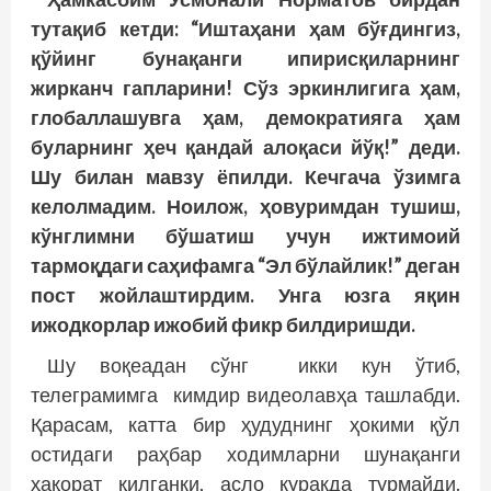
тутақиб кетди: “Иштаҳани ҳам бўғдингиз,
қўйинг бунақанги ипирисқиларнинг
жирканч гапларини! Сўз эркинлигига ҳам,
глобаллашувга ҳам, демократияга ҳам
буларнинг ҳеч қандай алоқаси йўқ!” деди.
Шу билан мавзу ёпилди. Кечгача ўзимга
келолмадим. Ноилож, ҳовуримдан тушиш,
кўнглимни бўшатиш учун ижтимоий
тармоқдаги саҳифамга “Эл бўлайлик!” деган
пост жойлаштирдим. Унга юзга яқин
ижодкорлар ижобий фикр билдиришди.
Шу воқеадан сўнг икки кун ўтиб,
телеграмимга кимдир видеолавҳа ташлабди.
Қарасам, катта бир ҳудуднинг ҳокими қўл
остидаги раҳбар ходимларни шунақанги
ҳақорат қилганки, асло куракда турмайди.