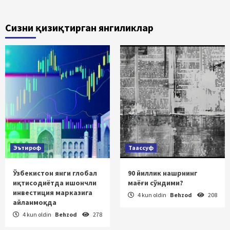
Сизни қизиқтирган янгиликлар
Эътироф
Таассуф
Ўзбекистон янги глобал
90 йиллик нашрнинг
иқтисодиётда ишончли
маёғи сўндими?
инвестиция марказига
4 kun oldin
Behzod
208
айланмоқда
4 kun oldin
Behzod
278