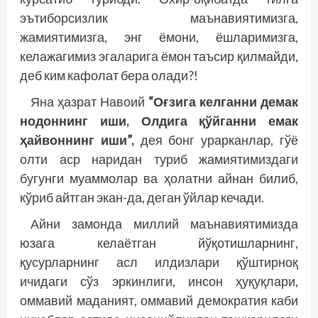
эътиборсизлик маънавиятимизга,
жамиятимизга, энг ёмони, ёшларимизга,
келажагимиз эгаларига ёмон таъсир қилмайди,
деб ким кафолат бера олади?!
Яна ҳазрат Навоий
“Оғзига келганни демак
нодоннинг иши, Олдига қўйганни емак
ҳайвоннинг иши”,
дея бонг урарканлар, гўё
олти аср наридан туриб жамиятимиздаги
бугунги муаммолар ва ҳолатни айнан билиб,
кўриб айтган экан-да, деган ўйлар кечади.
Айни замонда миллий маънавиятимизда
юзага келаётган йўқотишларнинг,
қусурларнинг асл илдизлари қўштирноқ
ичидаги сўз эркинлиги, инсон ҳуқуқлари,
оммавий маданият, оммавий демократия каби