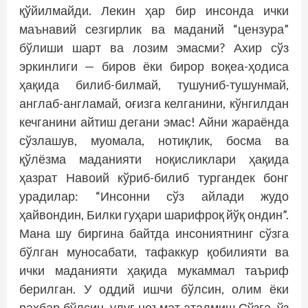
қўйилмайди. Лекин ҳар бир инсонда ички
маънавий сезгирлик ва маданий “цензура”
бўлиши шарт ва лозим эмасми? Ахир сўз
эркинлиги — биров ёки бирор воқеа-ҳодиса
ҳақида билиб-билмай, тушуниб-тушунмай,
англаб-англамай, оғизга келганини, кўнгилдан
кечганини айтиш дегани эмас! Айни жараёнда
сўзлашув, муомала, нотиқлик, босма ва
қўлёзма маданияти ноқислик­лари ҳақида
ҳазрат Навоий кўриб-билиб тургандек бонг
урадилар: “Инсонни сўз айлади жудо
ҳайвондин, Билки гуҳари шарифроқ йўқ ондин”.
Мана шу биргина байтда инсониятнинг сўзга
бўлган муносабати, тафаккур қобилияти ва
ички маданияти ҳақида мукаммал таъриф
берилган. У оддий ишчи бўлсин, олим ёки
раҳбар бўлсин, улуғ неъмат аталмиш Сўзга, ўз