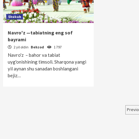
Shukuh
Navro'z —tabiatning eng sof
bayrami
2 yil oldin
Behzod
1 797
Navro'z – bahor va tabiat
uyg'onishining timsoli. Sharqona yangi
yil aynan shu sanadan boshlangani
bejiz…
Maq
Previ
bo‘
har