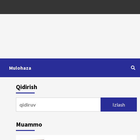
Mulohaza
Qidirish
Qidirshish:
Muammo