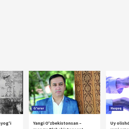
G'urur
Huquq
ayog'i
Yangi O'zbekistonsan –
Uy olish