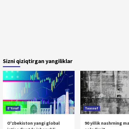
Sizni qiziqtirgan yangiliklar
E'tirof
Taassuf
O'zbekiston yangi global
90 yillik nashrning m