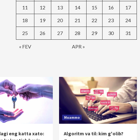
11
12
13
14
15
16
17
18
19
20
21
22
23
24
25
26
27
28
29
30
31
« FEV
APR »
Muammo
dagi eng katta xato:
Algoritm va til: kim g'olib?