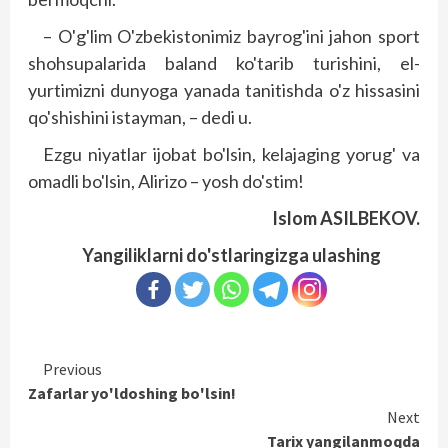
– O'g'lim O'zbekistonimiz bayrog'ini jahon sport
shohsupalarida baland ko'tarib turishini, el-
yurtimizni dunyoga yanada tanitishda o'z hissasini
qo'shishini istayman, – dedi u.
Ezgu niyatlar ijobat bo'lsin, kelajaging yorug' va
omadli bo'lsin, Alirizo – yosh do'stim!
Islom ASILBEKOV.
Yangiliklarni do'stlaringizga ulashing
Continue
Previous
Zafarlar yo'ldoshing bo'lsin!
Reading
Next
Tarix yangilanmoqda