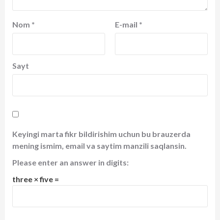
Nom
*
E-mail
*
Sayt
Keyingi marta fikr bildirishim uchun bu brauzerda
mening ismim, email va saytim manzili saqlansin.
Please enter an answer in digits:
three × five =