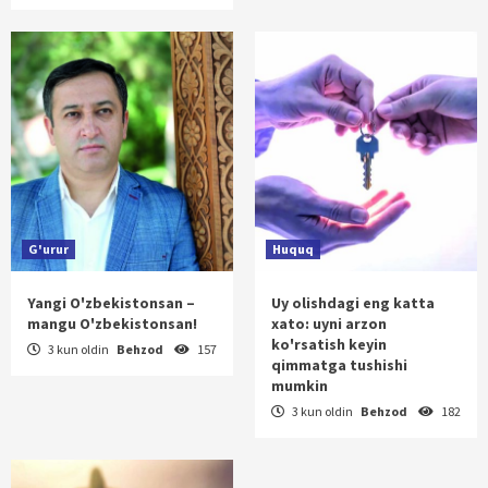
G'urur
Huquq
Yangi O'zbekistonsan –
Uy olishdagi eng katta
mangu O'zbekistonsan!
xato: uyni arzon
ko'rsatish keyin
3 kun oldin
Behzod
157
qimmatga tushishi
mumkin
3 kun oldin
Behzod
182