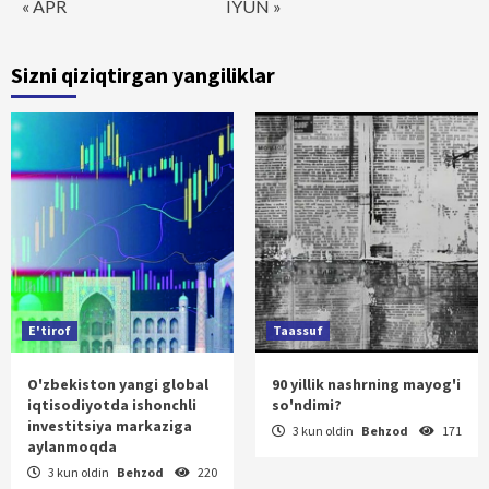
« APR
IYUN »
Sizni qiziqtirgan yangiliklar
E'tirof
Taassuf
O'zbekiston yangi global
90 yillik nashrning mayog'i
iqtisodiyotda ishonchli
so'ndimi?
investitsiya markaziga
3 kun oldin
Behzod
171
aylanmoqda
3 kun oldin
Behzod
220