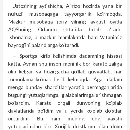
Ustozining aytishicha, Alirizo hozirda yana bir
nufuzli musobaqaga tayyorgarlik ko'rmoqda.
Mazkur musobaqa joriy yilning avgust oyida
AQShning Orlando shtatida bo'lib o'tadi.
Ishonamiz, u mazkur mamlakatda ham Vatanimiz
bayrog'ini balandlarga ko'taradi.
— Sportga kirib kelishimda dadamning hissasi
katta. Aynan shu inson meni ilk bor karate zaliga
olib kelgan va hozirgacha qo'llab–quvvatlab, har
tomonlama ko'mak berib kelmoqda. Agar dadam
menga bunday sharoitlar yaratib bermaganlarida
bugungi yutuqlarimga, g'alabalarimga erishmagan
bo'lardim. Karate orqali dunyoning ko'plab
davlatlarida bo'ldim va u yerda ko'plab do'stlar
orttirdim. Bu ham mening eng yaxshi
yutuqlarimdan biri. Xorijlik do'stlarim bilan doim