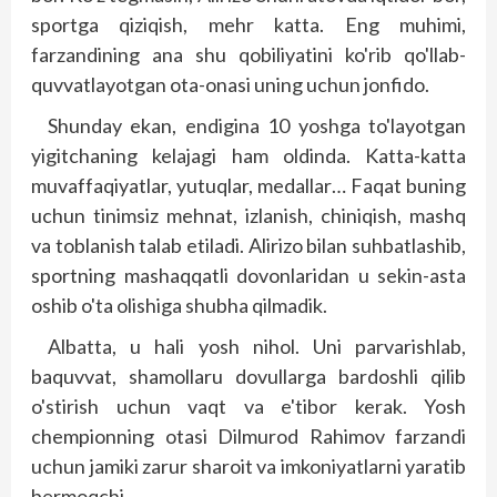
sportga qiziqish, mehr katta. Eng muhimi,
farzandining ana shu qobiliyatini ko'rib qo'llab-
quvvatlayotgan ota-onasi uning uchun jonfido.
Shunday ekan, endigina 10 yoshga to'layotgan
yigitchaning kelajagi ham oldinda. Katta-katta
muvaffaqiyatlar, yutuqlar, medallar… Faqat buning
uchun tinimsiz mehnat, izlanish, chiniqish, mashq
va toblanish talab etiladi. Alirizo bilan suhbatlashib,
sportning mashaqqatli dovonlaridan u sekin-asta
oshib o'ta olishiga shubha qilmadik.
Albatta, u hali yosh nihol. Uni parvarishlab,
baquvvat, shamollaru dovullarga bardoshli qilib
o'stirish uchun vaqt va e'tibor kerak. Yosh
chempionning otasi Dilmurod Rahimov farzandi
uchun jamiki zarur sharoit va imkoniyatlarni yaratib
bermoqchi.