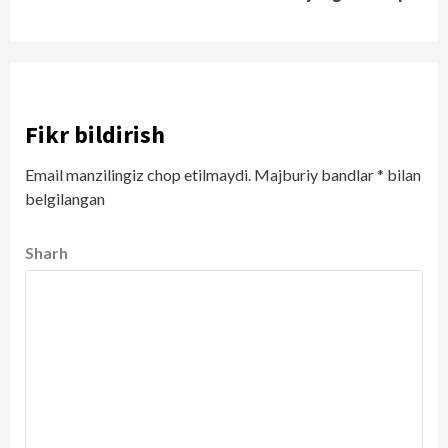
Fikr bildirish
Email manzilingiz chop etilmaydi.
Majburiy bandlar
*
bilan
belgilangan
Sharh