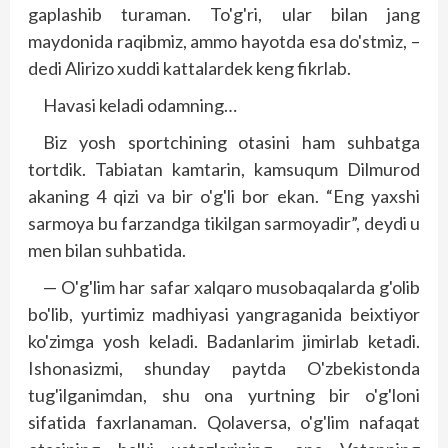
gaplashib turaman. To'g'ri, ular bilan jang
maydonida raqibmiz, ammo hayotda esa do'stmiz, –
dedi Alirizo xuddi kattalardek keng fikrlab.
Havasi keladi odamning…
Biz yosh sportchining otasini ham suhbatga
tortdik. Tabiatan kamtarin, kamsuqum Dilmurod
akaning 4 qizi va bir o'g'li bor ekan. “Eng yaxshi
sarmoya bu farzandga tikilgan sarmoyadir”, deydi u
men bilan suhbatida.
— O'g'lim har safar xalqaro musobaqalarda g'olib
bo'lib, yurtimiz madhiyasi yangraganida beixtiyor
ko'zimga yosh keladi. Badanlarim jimirlab ketadi.
Ishonasizmi, shunday paytda O'zbekistonda
tug'ilganimdan, shu ona yurtning bir o'g'loni
sifatida faxrlanaman. Qolaversa, o'g'lim nafaqat