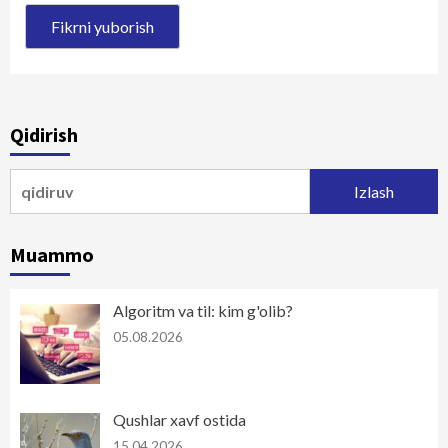
Qidirish
Qidirshish:
Muammo
Algoritm va til: kim g'olib?
05.08.2026
Qushlar xavf ostida
15.04.2026