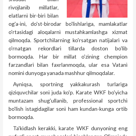
rivojlanib millatlar,
elatlarni bir-biri bilan
og'a-ini, do'st-birodar bo'lishlariga, mamlakatlar
o'rtasidagi aloqalarni mus­tahkamlashga xizmat
qilmoqda. Sportchilarning ko'rsatgan natijalari va
o'rnatgan rekordlari tillarda doston bo'lib
bormoqda. Har bir millat o'zining chempion
farzandlari bilan faxrlanmoqda, ular esa Vatani
nomini dunyoga yanada mashhur qilmoqdalar.
Ayniqsa, sportning yakkakurash turlariga
qiziquvchilar soni juda ko'p. Karate WKF bo'yicha
muntazam shug'ullanib, professional sportchi
bo'lish istagidagilar soni ham kundan-kunga ortib
bormoqda.
Ta'kidlash kerakki, karate WKF dunyoning eng