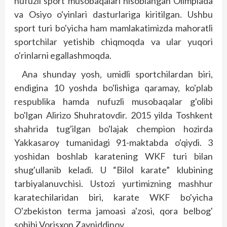
nufuzli sport musobaqalari hisoblangan Olimpiada
va Osiyo o'yinlari dasturlariga kiritilgan. Ushbu
sport turi bo'yicha ham mamlakatimizda mahoratli
sportchilar yetishib chiqmoqda va ular yuqori
o'rinlarni egallashmoqda.
Ana shunday yosh, umidli sportchilardan biri,
endigina 10 yoshda bo'lishiga qaramay, ko'plab
respublika hamda nufuzli musobaqalar g'olibi
bo'lgan Alirizo Shuhratovdir. 2015 yilda Toshkent
shahrida tug'ilgan bo'lajak chempion hozirda
Yakkasaroy tumanidagi 91-maktabda o'qiydi. 3
yoshidan bosh­lab karatening WKF turi bilan
shug'ullanib keladi. U “Bilol karate” klubining
tarbiyalanuvchisi. Ustozi yurtimizning mashhur
karatechilaridan biri, karate WKF bo'yicha
O'zbekis­ton terma jamoasi a'zosi, qora belbog'
sohibi Vorisxon Zay­niddinov.