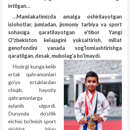
intilgan…
…Mamlakatimizda amalga oshirilayotgan
islohotlar, jumladan, jismoniy tarbiya va sport
sohasiga qaratilayotgan e'tibor Yangi
O'zbekiston kelajagini yuksaltirish, millat
genofondini yanada sog'lomlashtirishga
qaratilgan, desak, mubolag'a bo'lmaydi.
Hozirgi kunga kelib
ertak qahramonlari
go'yo ertaklardan
chiqib, hayotiy
qahramonlarga
aylanib ulgurdi.
Dunyoda do'stlik
elchisi bo'lmish sport
shiddat bilan