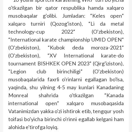
o'tkazilgan bir qator respublika hamda xalqaro
musobaqalar g'olibi. Jumladan: “Keles open”
xalqaro turniri (Qozog'iston), “Li da metal
technology-cup 2022” (O'zbekiston),
“International karate championship UMID OPEN”
(O'zbekiston), “Kubok deda moroza-2021”
(O'zbekiston), “XV International karate-do
tournament BISHKEK OPEN 2023” (Qirg'iziston),
“Legion club birinchiligi” (O'zbekiston)
musobaqalarida faxrli o'rinlarni egallagan bo'lsa,
yaqinda, shu yilning 4-5 may kunlari Kanadaning
Monreal shahrida o'tkazilgan “Kanada
international open” xalqaro musobaqasida
Vatanimizdan yakka o'zi ishtirok etib, tengqur yosh
toifasi bo'yicha birinchi o'rinni egallab kelgani ham
alohida e'tirofga loyiq.