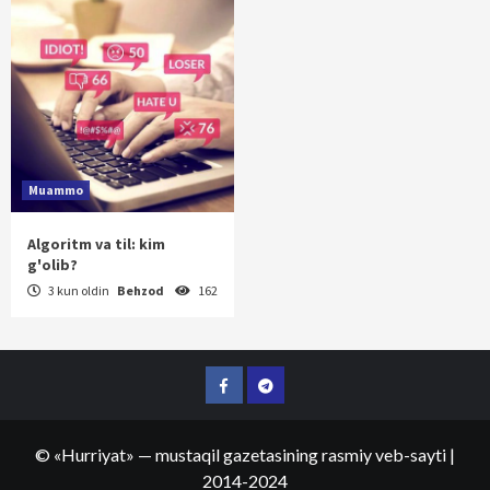
Muammo
Algoritm va til: kim
g'olib?
3 kun oldin
Behzod
162
Facebook
Telegram
©
«Hurriyat»
— mustaqil gazetasining rasmiy veb-sayti
|
2014-2024