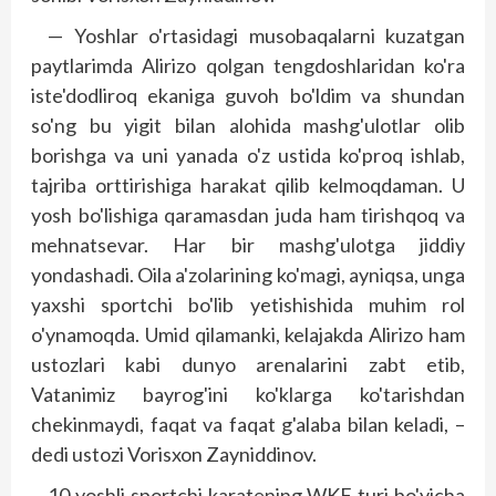
— Yoshlar o'rtasidagi musobaqalarni kuzatgan
paytlarimda Alirizo qolgan tengdoshlaridan ko'ra
iste'dodliroq ekaniga guvoh bo'ldim va shundan
so'ng bu yigit bilan alohida mashg'ulotlar olib
borishga va uni yanada o'z ustida ko'proq ishlab,
tajriba orttirishiga harakat qilib kelmoqdaman. U
yosh bo'lishiga qaramasdan juda ham tirishqoq va
mehnatsevar. Har bir mashg'ulotga jiddiy
yondashadi. Oila a'zolarining ko'magi, ayniqsa, unga
yaxshi sportchi bo'lib yetishishida muhim rol
o'ynamoqda. Umid qilamanki, kelajakda Alirizo ham
ustozlari kabi dunyo arenalarini zabt etib,
Vatanimiz bayrog'ini ko'klarga ko'tarishdan
chekinmaydi, faqat va faqat g'alaba bilan keladi, –
dedi ustozi Vorisxon Zayniddinov.
10 yoshli sportchi karatening WKF turi bo'yicha