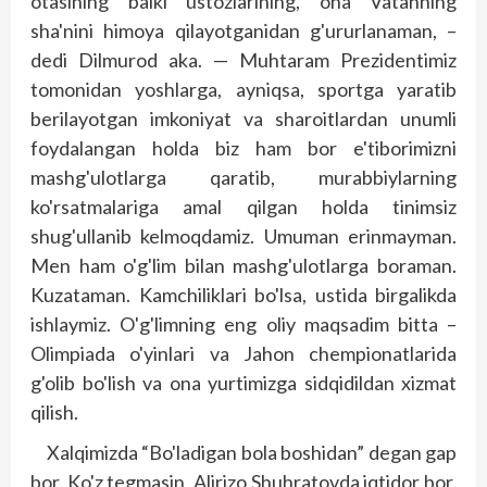
otasining balki ustozlarining, ona Vatanning
sha'nini himoya qilayotganidan g'ururlanaman, –
dedi Dilmurod aka. — Muhtaram Prezidentimiz
tomonidan yoshlarga, ayniqsa, sportga yaratib
berilayotgan imkoniyat va sharoitlardan unumli
foydalangan holda biz ham bor e'tiborimizni
mashg'ulotlarga qaratib, murabbiylarning
ko'rsatmalariga amal qilgan holda tinimsiz
shug'ullanib kelmoqdamiz. Umuman erinmayman.
Men ham o'g'lim bilan mashg'ulotlarga boraman.
Kuzataman. Kamchiliklari bo'lsa, ustida birgalikda
ishlaymiz. O'g'limning eng oliy maqsadim bitta –
Olimpiada o'yinlari va Jahon chempionatlarida
g'olib bo'lish va ona yurtimizga sidqidildan xizmat
qilish.
Xalqimizda “Bo'ladigan bola boshidan” degan gap
bor. Ko'z tegmasin, Alirizo Shuhratovda iqtidor bor,