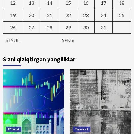
12
13
14
15
16
17
18
19
20
21
22
23
24
25
26
27
28
29
30
31
« IYUL
SEN »
Sizni qiziqtirgan yangiliklar
E'tirof
Taassuf