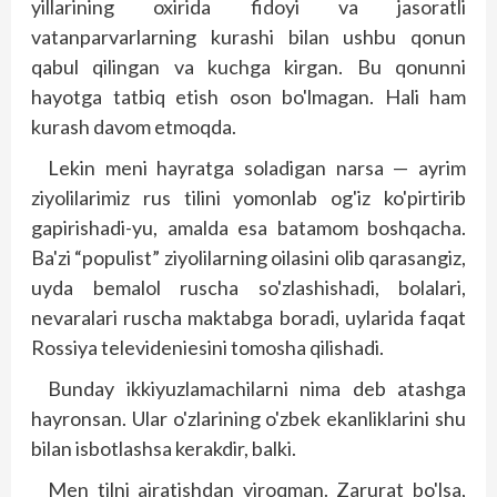
yillarining oxirida fidoyi va jasoratli
vatanparvarlarning kurashi bilan ushbu qonun
qabul qilingan va kuchga kirgan. Bu qonunni
hayotga tatbiq etish oson bo'lmagan. Hali ham
kurash davom etmoqda.
Lekin meni hayratga soladigan narsa — ayrim
ziyolilarimiz rus tilini yomonlab og'iz ko'pirtirib
gapirishadi-yu, amalda esa batamom boshqacha.
Ba'zi “populist” ziyolilarning oilasini olib qarasangiz,
uyda bemalol ruscha so'zlashishadi, bolalari,
nevaralari ruscha maktab­­ga boradi, uylarida faqat
Rossiya televideniesini tomosha qilishadi.
Bunday ikkiyuzlamachilarni nima deb atashga
hayronsan. Ular o'zlarining o'zbek ekanliklarini shu
bilan isbotlashsa kerakdir, balki.
Men tilni ajratishdan yiroqman. Zarurat bo'lsa,