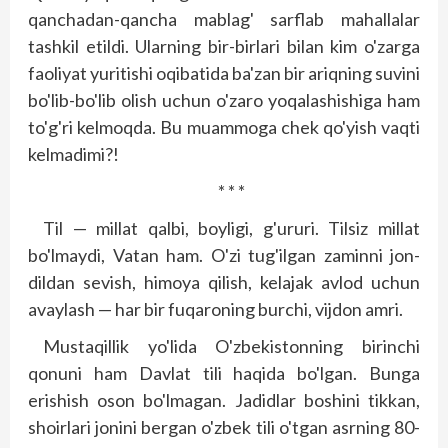
qanchadan-qancha mablag' sarflab mahallalar
tashkil etildi. Ularning bir-birlari bilan kim o'zarga
faoliyat yuritishi oqibatida ba'zan bir ariqning suvini
bo'lib-bo'lib olish uchun o'zaro yoqalashishiga ham
to'g'ri kelmoqda. Bu muammoga chek qo'yish vaqti
kelmadimi?!
* * *
Til — millat qalbi, boyligi, g'ururi. Tilsiz millat
bo'lmaydi, Vatan ham. O'zi tug'ilgan zaminni jon-
dildan sevish, himoya qilish, kelajak avlod uchun
avaylash — har bir fuqaroning burchi, vijdon amri.
Mustaqillik yo'lida O'zbekistonning birinchi
qonuni ham Davlat tili haqida bo'lgan. Bunga
erishish oson bo'lmagan. Jadidlar boshini tikkan,
shoirlari jonini bergan o'zbek tili o'tgan asrning 80-