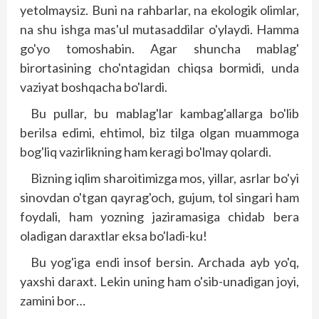
yetolmaysiz. Buni na rahbarlar, na ekologik olimlar,
na shu ishga mas­'ul mutasaddilar o'ylaydi. Hamma
go'yo tomoshabin. Agar shuncha mablag'
birortasining cho'ntagidan chiqsa bormidi, unda
vaziyat boshqacha bo'lardi.
Bu pullar, bu mablag'lar kambag'allarga bo'lib
berilsa edimi, ehtimol, biz tilga olgan muammoga
bog'liq vazirlikning ham keragi bo'lmay qolardi.
Bizning iqlim sharoitimizga mos, yillar, asrlar bo'yi
sinovdan o'tgan qayrag'och, gujum, tol singari ham
foydali, ham yozning jaziramasiga chidab bera
oladigan daraxtlar eksa bo'ladi-ku!
Bu yog'iga endi insof bersin. Archada ayb yo'q,
yaxshi daraxt. Lekin uning ham o'sib-unadigan joyi,
zamini bor…