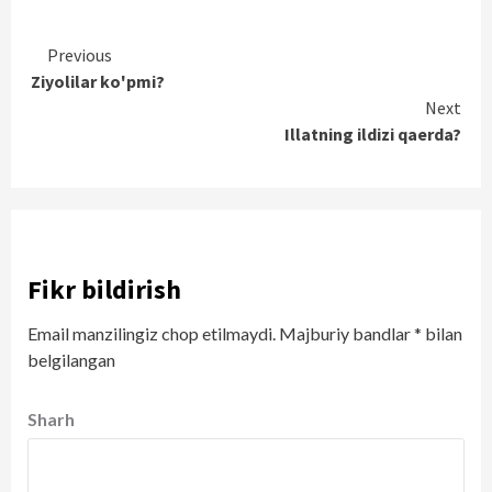
Continue
Previous
Ziyolilar ko'pmi?
Reading
Next
Illatning ildizi qaerda?
Fikr bildirish
Email manzilingiz chop etilmaydi.
Majburiy bandlar
*
bilan
belgilangan
Sharh