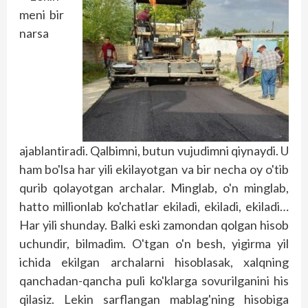
meni bir
narsa
ajablantiradi. Qalbimni, butun vujudimni qiynaydi. U
ham bo'lsa har yili ekilayotgan va bir necha oy o'tib
qurib qolayotgan archalar. Minglab, o'n minglab,
hatto millionlab ko'chatlar ekiladi, ekiladi, ekiladi…
Har yili shunday. Balki eski zamondan qolgan hisob
uchundir, bilmadim. O'tgan o'n besh, yigirma yil
ichida ekilgan archalarni hisoblasak, xalqning
qanchadan-qancha puli ko'klarga sovurilganini his
qilasiz. Lekin sarflangan mab­lag'ning hisobiga