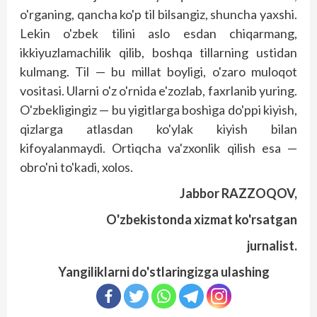
o'rganing, qancha ko'p til bilsangiz, shuncha yaxshi.
Lekin o'zbek tilini aslo esdan chiqarmang,
ikkiyuzlamachilik qilib, boshqa tillarning ustidan
kulmang. Til — bu millat boyligi, o'zaro muloqot
vositasi. Ularni o'z o'rnida e'zozlab, faxrlanib yuring.
O'zbekligingiz — bu yigitlarga boshiga do'ppi kiyish,
qizlarga atlasdan ko'ylak kiyish bilan
kifoyalanmaydi. Ortiqcha va'zxonlik qilish esa —
obro'ni to'kadi, xolos.
Jabbor RAZZOQOV,
O'zbekistonda xizmat ko'rsatgan
jurnalist.
Yangiliklarni do'stlaringizga ulashing