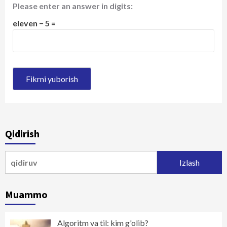
Please enter an answer in digits:
eleven − 5 =
Qidirish
Qidirshish:
Muammo
Algoritm va til: kim g'olib?