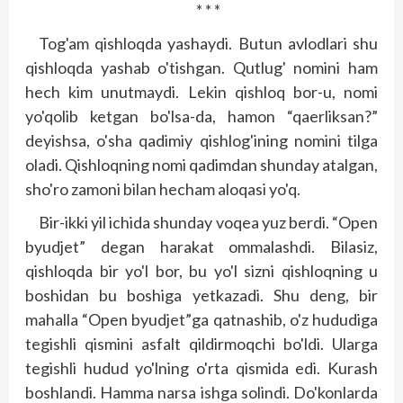
* * *
Tog'am qishloqda yashaydi. Butun avlodlari shu
qishloqda yashab o'tishgan. Qutlug' nomini ham
hech kim unutmaydi. Lekin qish­loq bor-u, nomi
yo'qolib ketgan bo'lsa-da, hamon “qaerliksan?”
deyishsa, o'sha qadimiy qishlog'ining nomini tilga
oladi. Qishloqning nomi qadimdan shunday atalgan,
sho'ro zamoni bilan hecham aloqasi yo'q.
Bir-ikki yil ichida shunday voqea yuz berdi. “Open
byudjet” degan harakat ommalashdi. Bilasiz,
qishloqda bir yo'l bor, bu yo'l sizni qish­loqning u
boshidan bu boshiga yetkazadi. Shu deng, bir
mahalla “Open byudjet”ga qatnashib, o'z hududiga
tegishli qismini asfalt qildirmoqchi bo'ldi. Ularga
tegishli hudud yo'lning o'rta qismida edi. Kurash
boshlandi. Hamma narsa ishga solindi. Do'konlarda