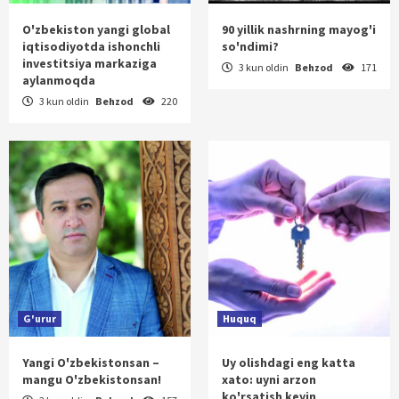
O'zbekiston yangi global
90 yillik nashrning mayog'i
iqtisodiyotda ishonchli
so'ndimi?
investitsiya markaziga
3 kun oldin
Behzod
171
aylanmoqda
3 kun oldin
Behzod
220
G'urur
Huquq
Yangi O'zbekistonsan –
Uy olishdagi eng katta
mangu O'zbekistonsan!
xato: uyni arzon
ko'rsatish keyin