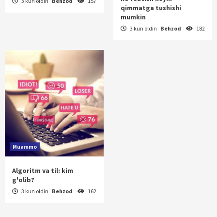
3 kun oldin
Behzod
157
qimmatga tushishi
mumkin
3 kun oldin
Behzod
182
Muammo
Algoritm va til: kim
g'olib?
3 kun oldin
Behzod
162