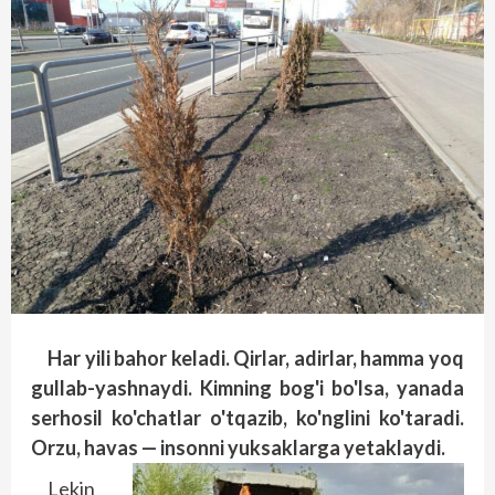
Har yili bahor keladi. Qirlar, adirlar, hamma yoq
gullab-yashnaydi. Kimning bog'i bo'lsa, yanada
serhosil ko'chatlar o'tqazib, ko'nglini ko'taradi.
Orzu, havas — insonni yuksaklarga yetaklaydi.
Lekin