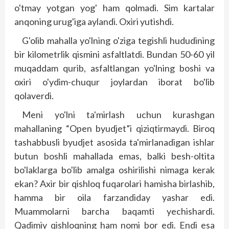
o'tmay yotgan yog' ham qolmadi. Sim kartalar
anqoning urug'iga aylandi. Oxiri yutishdi.
G'olib mahalla yo'lning o'ziga tegishli hududining
bir kilometrlik qismini asfaltlatdi. Bundan 50-60 yil
muqaddam qurib, asfaltlangan yo'lning boshi va
oxiri o'ydim-chuqur joylardan iborat bo'lib
qolaverdi.
Meni yo'lni ta'mirlash uchun kurashgan
mahallaning “Open byudjet”i qiziqtirmaydi. Biroq
tashabbusli byudjet asosida ta'mirlanadigan ishlar
butun boshli mahallada emas, balki besh-oltita
bo'laklarga bo'lib amalga oshirilishi nimaga kerak
ekan? Axir bir qish­loq fuqarolari hamisha birlashib,
hamma bir oila farzandiday yashar edi.
Muammolarni barcha baqamti yechishardi.
Qadimiy qish­loqning ham nomi bor edi. Endi esa