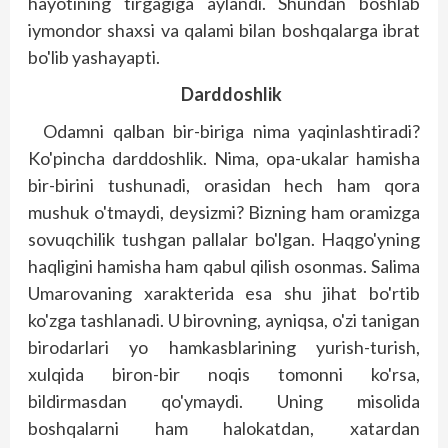
hayotining tirgagiga aylandi. Shundan boshlab
iymondor shaxsi va qalami bilan boshqalarga ibrat
bo'lib yashayapti.
Darddoshlik
Odamni qalban bir-biriga nima yaqinlashtiradi?
Ko'pincha darddoshlik. Nima, opa-ukalar hamisha
bir-birini tushunadi, orasidan hech ham qora
mushuk o'tmaydi, deysizmi? Bizning ham oramizga
sovuqchilik tushgan pallalar bo'lgan. Haqgo'yning
haqligini hamisha ham qabul qilish osonmas. Salima
Umarovaning xarakterida esa shu jihat bo'rtib
ko'zga tashlanadi. U birovning, ayniqsa, o'zi tanigan
birodarlari yo hamkasblarining yurish-turish,
xulqida biron-bir noqis tomonni ko'rsa,
bildirmasdan qo'ymaydi. Uning misolida
boshqalarni ham halokatdan, xatardan