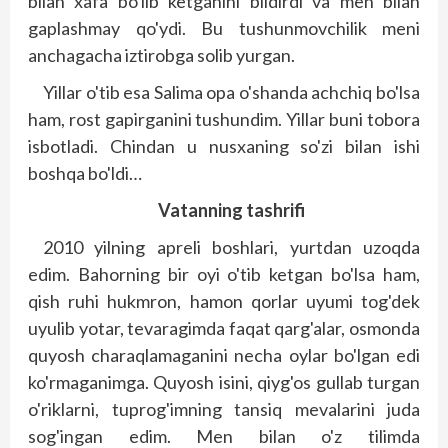
bilan xafa bo'lib ketganini bildirdi va men bilan
gaplashmay qo'ydi. Bu tushunmovchilik meni
anchagacha iztirobga solib yurgan.
Yillar o'tib esa Salima opa o'shanda achchiq bo'lsa
ham, rost gapirganini tushundim. Yillar buni tobora
isbotladi. Chindan u nusxaning so'zi bilan ishi
boshqa bo'ldi…
Vatanning tashrifi
2010 yilning apreli boshlari, yurtdan uzoqda
edim. Bahorning bir oyi o'tib ketgan bo'lsa ham,
qish ruhi hukmron, hamon qorlar uyumi tog'dek
uyulib yotar, tevaragimda faqat qarg'alar, osmonda
quyosh charaqlamaganini necha oylar bo'lgan edi
ko'rmaganimga. Quyosh isini, qiyg'os gullab turgan
o'riklarni, tuprog'imning tansiq mevalarini juda
sog'ingan edim. Men bilan o'z tilimda