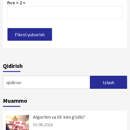
five × 2 =
Qidirish
Qidirshish:
Muammo
Algoritm va til: kim g'olib?
05.08.2026