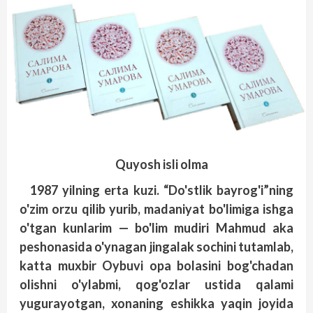
Quyosh isli olma
1987 yilning erta kuzi. “Do'stlik bayrog'i”ning
o'zim orzu qilib yurib, madaniyat bo'limiga ishga
o'tgan kunlarim — bo'lim mudiri Mahmud aka
peshonasida o'ynagan jingalak sochini tutamlab,
katta muxbir Oybuvi opa bolasini bog'chadan
olishni o'ylabmi, qog'ozlar ustida qalami
yugurayotgan, xonaning eshikka yaqin joyida