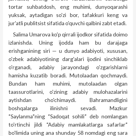
tortar suhbatdosh, eng muhimi, dunyoqarashi
yuksak, aytadigan so'zi bor, tafakkuri keng va
jur'atli publitsist sifatida o'quvchi qalbini zabt etadi.
Salima Umarova ko'p qirrali ijodkor sifatida doimo
izlanishda. Uning ijodda ham bu darajaga
erishganining siri — u dunyo adabiyoti, xususan,
o'zbek adabiyotining darg'alari ijodini sinchiklab
o'rganadi, adabiy jarayondagi o'zgarishlarni
hamisha kuzatib boradi. Mutolaadan qochmaydi.
Bundan ham muhimi, mutolaadan olgan
taassurotlarini, o'zining adabiy mulohazalarini
aytishdan cho'chimaydi. Bahramandligini
boshqalarga ilinishni sevadi. Mazkur
“Saylanma”ning “Sadoqat sohili” deb nomlangan
to'rtinchi jildi “Adabiy mamlakatlarga safarlar”
bo'limida uning ana shunday 58 nomdagi eng sara