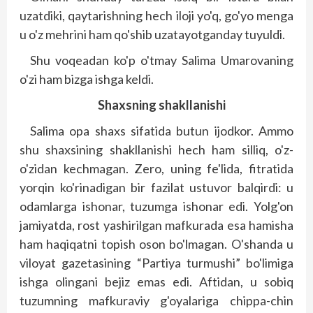
uzatdiki, qaytarishning hech iloji yo'q, go'yo menga
u o'z mehrini ham qo'shib uzatayotganday tuyuldi.
Shu voqeadan ko'p o'tmay Salima Umarovaning
o'zi ham bizga ishga keldi.
Shaxsning shakllanishi
Salima opa shaxs sifatida butun ijodkor. Ammo
shu shaxsining shakllanishi hech ham silliq, o'z-
o'zidan kechmagan. Zero, uning fe'lida, fitratida
yorqin ko'rinadigan bir fazilat ustuvor balqirdi: u
odamlarga ishonar, tuzumga ishonar edi. Yolg'on
jamiyatda, rost yashirilgan mafkurada esa hamisha
ham haqiqatni topish oson bo'lmagan. O'shanda u
viloyat gazetasining “Partiya turmushi” bo'limiga
ishga olingani bejiz emas edi. Aftidan, u sobiq
tuzumning mafkuraviy g'oyalariga chippa-chin