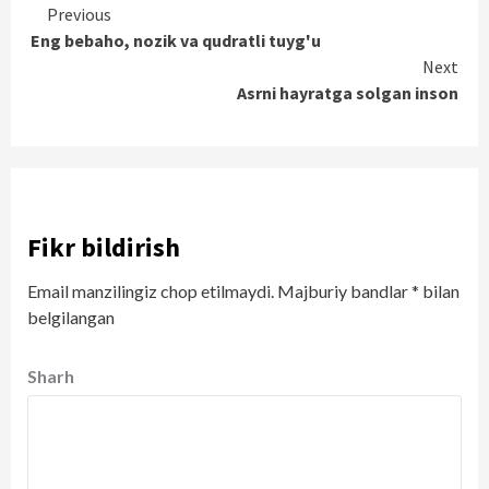
Continue
Previous
Eng bebaho, nozik va qudratli tuyg'u
Reading
Next
Asrni hayratga solgan inson
Fikr bildirish
Email manzilingiz chop etilmaydi.
Majburiy bandlar
*
bilan
belgilangan
Sharh