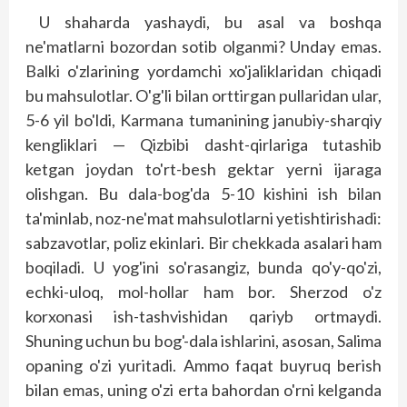
U shaharda yashaydi, bu asal va boshqa
ne'matlarni bozordan sotib olganmi? Unday emas.
Balki o'zlarining yordamchi xo'jaliklaridan chiqadi
bu mahsulotlar. O'g'li bilan orttirgan pullaridan ular,
5-6 yil bo'ldi, Karmana tumanining janubiy-sharqiy
kengliklari — Qizbibi dasht-qirlariga tutashib
ketgan joydan to'rt-besh gektar yerni ijaraga
olishgan. Bu dala-bog'da 5-10 kishini ish bilan
ta'minlab, noz-ne'mat mahsulotlarni yetishtirishadi:
sabzavotlar, poliz ekinlari. Bir chekkada asalari ham
boqiladi. U yog'ini so'rasangiz, bunda qo'y-qo'zi,
echki-uloq, mol-hollar ham bor. Sherzod o'z
korxonasi ish-tashvishidan qariyb ortmaydi.
Shuning uchun bu bog'-dala ishlarini, asosan, Salima
opaning o'zi yuritadi. Ammo faqat buyruq berish
bilan emas, uning o'zi erta bahordan o'rni kelganda