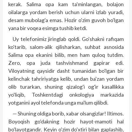
kerak. Salima opa kam ta'minlangan, bolajon
oilalarga yordam berish uchun ularni izlab yuradi,
desam mubolag'a emas. Hozir o'zim guvoh bo'lgan
yana bir voqea esimga tushib ketdi.
Uy telefonimiz jiringlab qoldi. Go'shakni rafiqam
ko'tarib, salom-alik qilisharkan, suhbat asnosida
Salima opa ekanini bilib, men ham quloq tutdim.
Zero, opa juda tashvishmand gapirar edi.
Viloyatning qaysidir dasht tumanidan bo'lgan bir
kelinchak tahririyatga kelib, undan ba'zan yordam
olib turarkan, shuning qizalog'i og'ir kasallikka
yo'liqib, Toshkentdagi onkologiya markazida
yotganini ayol telefonda unga ma'lum qilibdi.
— Shuning oldiga borib, xabar olsangizlar! Iltimos.
Boyoqish go'dakning hozir hayot-mamoti hal
bo'layotgandir. Keyin o'zim do'xtiri bilan gaplashib,