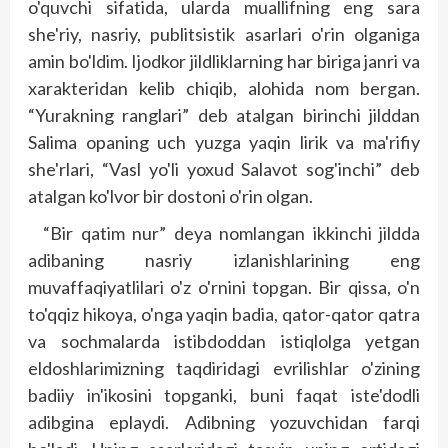
o'quvchi sifatida, ularda muallifning eng sara
she'riy, nasriy, publitsistik asarlari o'rin olganiga
amin bo'ldim. Ijodkor jildliklarning har biriga janri va
xarakteridan kelib chiqib, alohida nom bergan.
“Yurakning ranglari” deb atalgan birinchi jilddan
Salima opaning uch yuzga yaqin lirik va ma'rifiy
she'rlari, “Vasl yo'li yoxud Salavot sog'inchi” deb
atalgan ko'lvor bir dostoni o'rin olgan.
“Bir qatim nur” deya nomlangan ikkinchi jildda
adibaning nasriy izlanishlarining eng
muvaffaqiyatlilari o'z o'rnini topgan. Bir qissa, o'n
to'qqiz hikoya, o'nga yaqin badia, qator-qator qatra
va sochmalarda istibdoddan istiqlolga yetgan
eldoshlarimizning taqdiridagi evrilishlar o'zining
badiiy in'ikosini topganki, buni faqat iste'dodli
adibgina eplaydi. Adibning yozuvchidan farqi