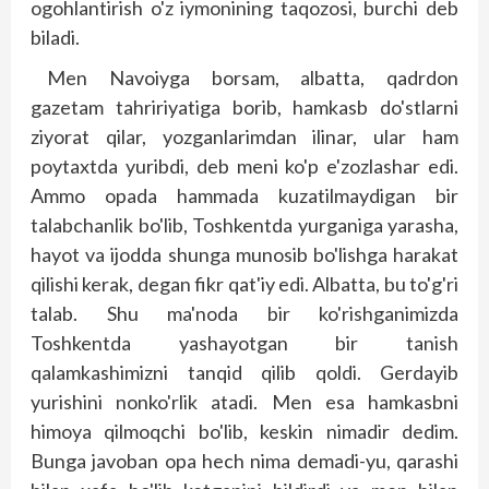
ogohlantirish o'z iymonining taqozosi, burchi deb
biladi.
Men Navoiyga borsam, albatta, qadrdon
gazetam tahririyatiga borib, hamkasb do'stlarni
ziyorat qilar, yozganlarimdan ilinar, ular ham
poytaxtda yuribdi, deb meni ko'p e'zozlashar edi.
Ammo opada hammada kuzatilmaydigan bir
talabchanlik bo'lib, Toshkentda yurganiga yarasha,
hayot va ijodda shunga munosib bo'lishga harakat
qilishi kerak, degan fikr qat'iy edi. Albatta, bu to'g'ri
talab. Shu ma'noda bir ko'rishganimizda
Toshkentda yashayotgan bir tanish
qalamkashimizni tanqid qilib qoldi. Gerdayib
yurishini nonko'rlik atadi. Men esa hamkasbni
himoya qilmoqchi bo'lib, keskin nimadir dedim.
Bunga javoban opa hech nima demadi-yu, qarashi