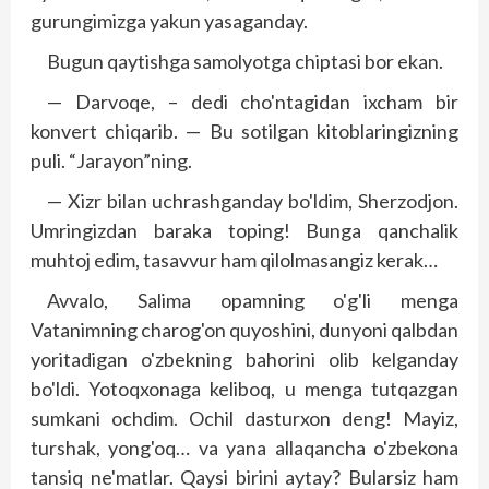
gurungimizga yakun yasaganday.
Bugun qaytishga samolyotga chiptasi bor ekan.
— Darvoqe, – dedi cho'ntagidan ixcham bir
konvert chiqarib. — Bu sotilgan kitoblaringizning
puli. “Jarayon”ning.
— Xizr bilan uchrashganday bo'ldim, Sherzodjon.
Umringizdan baraka toping! Bunga qanchalik
muhtoj edim, tasavvur ham qilolmasangiz kerak…
Avvalo, Salima opamning o'g'li menga
Vatanimning charog'on quyoshini, dunyoni qalbdan
yoritadigan o'zbekning bahorini olib kelganday
bo'ldi. Yotoqxonaga keliboq, u menga tutqazgan
sumkani ochdim. Ochil dasturxon deng! Mayiz,
turshak, yong'oq… va yana allaqancha o'zbekona
tansiq ne'matlar. Qaysi birini aytay? Bularsiz ham