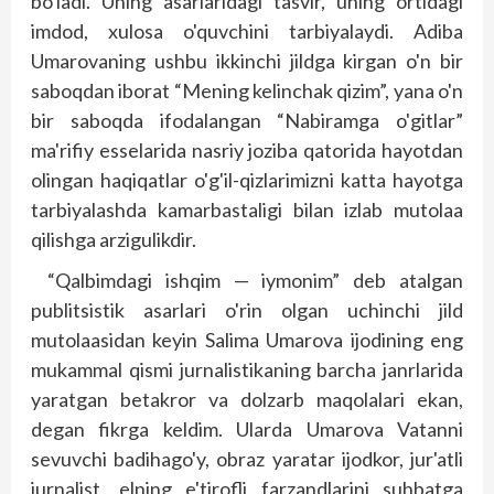
bo'ladi. Uning asarlaridagi tasvir, uning ortidagi
imdod, xulosa o'quvchini tarbiyalaydi. Adiba
Umarovaning ushbu ikkinchi jildga kirgan o'n bir
saboqdan iborat “Mening kelinchak qizim”, yana o'n
bir saboqda ifodalangan “Nabiramga o'gitlar”
ma'rifiy esselarida nasriy joziba qatorida hayotdan
olingan haqiqatlar o'g'il-qizlarimizni katta hayotga
tarbiyalashda kamarbastaligi bilan izlab mutolaa
qilishga arzigulikdir.
“Qalbimdagi ishqim — iymonim” deb atalgan
publitsistik asarlari o'rin olgan uchinchi jild
mutolaasidan keyin Salima Umarova ijodining eng
mukammal qismi jurnalistikaning barcha janrlarida
yaratgan betakror va dolzarb maqolalari ekan,
degan fikrga keldim. Ularda Umarova Vatanni
sevuvchi badihago'y, obraz yaratar ijodkor, jur'atli
jurnalist, elning e'tirofli farzandlarini suhbatga