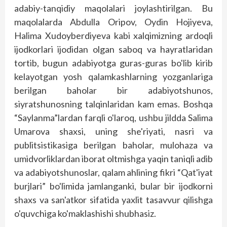
adabiy-tanqidiy maqolalari joylashtirilgan. Bu
maqolalarda Abdulla Oripov, Oydin Hojiyeva,
Halima Xudoyberdiyeva kabi xalqimizning ardoqli
ijodkorlari ijodidan olgan saboq va hayratlaridan
tortib, bugun adabiyotga guras-guras bo'lib kirib
kelayotgan yosh qalamkashlarning yozganlariga
berilgan baholar bir adabiyotshunos,
siyratshunosning talqinlaridan kam emas. Boshqa
“Saylanma”lardan farqli o'laroq, ushbu jildda Salima
Umarova shaxsi, uning she'riyati, nasri va
publitsistikasiga berilgan baholar, mulohaza va
umidvorliklardan iborat oltmishga yaqin taniqli adib
va adabiyotshunoslar, qalam ahlining fikri “Qat'iyat
burjlari” bo'limida jamlanganki, bular bir ijodkorni
shaxs va san'atkor sifatida yaxlit tasavvur qilishga
o'quvchiga ko'maklashishi shubhasiz.