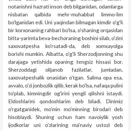
notanishni hazrati inson deb bilganidan, odamlarga
nisbatan qalbida mehr-muhabbat limmo-lim
bo'lganidan edi. Uni yaqindan bilmagan kimdir o'g'li
bir korxonaning rahbari bo'lsa, o'shaning orqasidan
bitta-yarimta beva-bechoraning boshini silab, o'zini
saxovatpesha ko'rsatadi-da, deb xomxayolga
borishi mumkin. Albatta, o'g'li Sherzodjonning shu
darajaga yetishida opaning tengsiz hissasi bor.
Sherzoddagi olijanob fazilatlar, jumladan,
saxovatpeshalik onasidan o'tgan. Salima opa esa,
avvalo, o'zi jonbozlik qilib, kerak bo'lsa, nafaqa pulini
to'plab, kimningdir og'irini yengil qilishni istaydi.
Eldoshlarini qondoshlarim deb biladi. Dinimiz
o'rgatganidek, mo'min mo'minning birodari deb
hisoblaydi. Shuning uchun ham navoiylik yosh
ijodkorlar uni o'zlarining ma'naviy ustozi deb