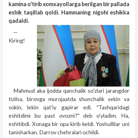
kamina o'tirib xomxayollarga berilgan bir pallada
eshik taqillab qoldi. Hammaning nigohi eshikka
qadaldi.
—
Kiring!
Mahmud aka ijodda qanchalik so'zlari jarangdor
tizilsa, birovga murojaatda shunchalik sekin va
sokin, lekin qat'iy gapirar edi. “Tashqaridagi
eshitdimi bu past ovozni?” deb o'yladim. Ha,
eshitibdi. Xonaga bir opa kirib keldi. Yoshullilar uni
tanisharkan. Darrov chehralari ochildi.