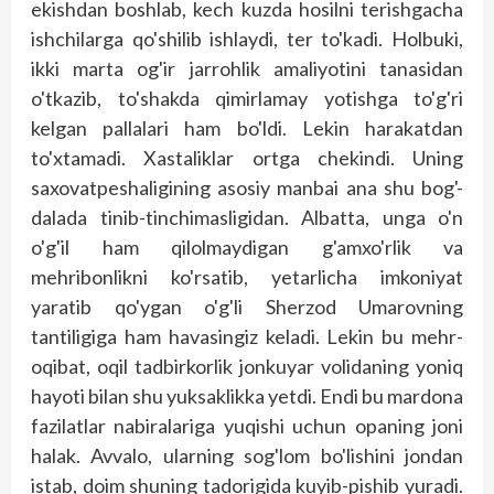
ekishdan boshlab, kech kuzda hosilni terishgacha
ishchilarga qo'shilib ishlaydi, ter to'kadi. Holbuki,
ikki marta og'ir jarrohlik amaliyotini tanasidan
o'tkazib, to'shakda qimirlamay yotishga to'g'ri
kelgan pallalari ham bo'ldi. Lekin harakatdan
to'xtamadi. Xastaliklar ortga chekindi. Uning
saxovatpeshaligining asosiy manbai ana shu bog'-
dalada tinib-tinchimasligidan. Albatta, unga o'n
o'g'il ham qilolmaydigan g'amxo'rlik va
mehribonlikni ko'rsatib, yetarlicha imkoniyat
yaratib qo'ygan o'g'li Sherzod Umarovning
tantiligiga ham havasingiz keladi. Lekin bu mehr-
oqibat, oqil tadbirkorlik jonkuyar volidaning yoniq
hayoti bilan shu yuksaklikka yetdi. Endi bu mardona
fazilatlar nabiralariga yuqishi uchun opaning joni
halak. Avvalo, ularning sog'lom bo'lishini jondan
istab, doim shuning tadorigida kuyib-pishib yuradi.