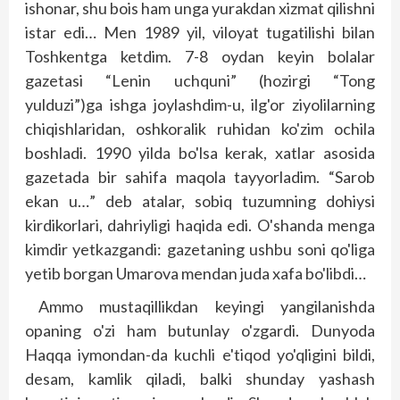
ishonar, shu bois ham unga yurakdan xizmat qilishni
istar edi… Men 1989 yil, viloyat tugatilishi bilan
Toshkentga ketdim. 7-8 oydan keyin bolalar
gazetasi “Lenin uchquni” (hozirgi “Tong
yulduzi”)ga ishga joylashdim-u, ilg'or ziyolilarning
chiqishlaridan, oshkoralik ruhidan ko'zim ochila
boshladi. 1990 yilda bo'lsa kerak, xatlar asosida
gazetada bir sahifa maqola tayyorladim. “Sarob
ekan u…” deb atalar, sobiq tuzumning dohiysi
kirdikorlari, dahriyligi haqida edi. O'shanda menga
kimdir yetkazgandi: gazetaning ushbu soni qo'liga
yetib borgan Umarova mendan juda xafa bo'libdi…
Ammo mustaqillikdan keyingi yangilanishda
opaning o'zi ham butunlay o'zgardi. Dunyoda
Haqqa iymondan-da kuchli e'tiqod yo'qligini bildi,
desam, kamlik qiladi, balki shunday yashash