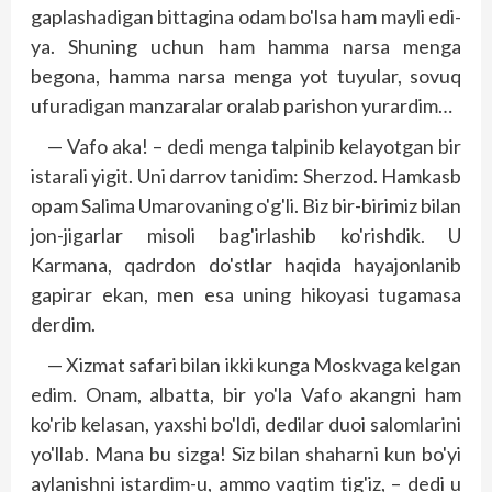
gaplashadigan bittagina odam bo'lsa ham mayli edi-
ya. Shuning uchun ham hamma narsa menga
begona, hamma narsa menga yot tuyular, sovuq
ufuradigan manzaralar oralab parishon yurardim…
— Vafo aka! – dedi menga talpinib kelayotgan bir
istarali yigit. Uni darrov tanidim: Sherzod. Hamkasb
opam Salima Umarovaning o'g'li. Biz bir-birimiz bilan
jon-jigarlar misoli bag'irlashib ko'rishdik. U
Karmana, qadrdon do'stlar haqida hayajonlanib
gapirar ekan, men esa uning hikoyasi tugamasa
derdim.
— Xizmat safari bilan ikki kunga Moskvaga kelgan
edim. Onam, albatta, bir yo'la Vafo akangni ham
ko'rib kelasan, yaxshi bo'ldi, dedilar duoi salomlarini
yo'llab. Mana bu sizga! Siz bilan shaharni kun bo'yi
aylanishni istardim-u, ammo vaqtim tig'iz, – dedi u