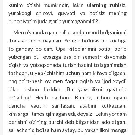
kunim o'tishi mumkindir, lekin ularning ruhisiz,
yurakdagi chiroyi, quvvati va totisiz mening
ruhoniyatim juda g'arib yurmaganmidi?!
Men o'shanda qanchalik saodatmand bo'lganimni
ifodalab berolmayman. Yengib bo'lmas bir kuchga
to'lganday bo'ldim. Opa kitoblarimni sotib, berib
yuborgan pul evaziga esa bir semestr davomida
o'qish va yotoqxonada turish haqini to'laganimdan
tashqari, u yeb-ichishim uchun ham kifoya qilgach,
naq to'rt-besh oy men faqat o'qish va ijod xayoli
bilan oshno bo'ldim. Bu yaxshilikni qaytarib
bo'ladimi? Hech qachon! Buning uchun opam
qancha vaqtini sarflagan, asabini ketkazgan,
kimlarga iltimos qilmagan edi, deysiz! Lekin yordam
berishni o'zining burchi deb bilganidan ado etgan,
sal achchiq bo'lsa ham aytay, bu yaxshilikni menga