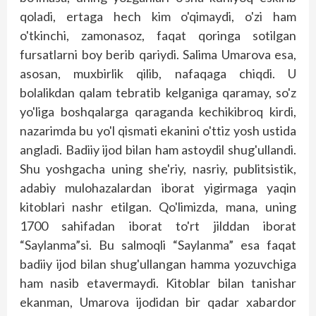
qoladi, ertaga hech kim o'qimaydi, o'zi ham
o'tkinchi, zamonasoz, faqat qoringa sotilgan
fursatlarni boy berib qariydi. Salima Umarova esa,
asosan, muxbirlik qilib, nafaqaga chiqdi. U
bolalikdan qalam tebratib kelganiga qaramay, so'z
yo'liga boshqalarga qaraganda kechikibroq kirdi,
nazarimda bu yo'l qismati ekanini o'ttiz yosh ustida
angladi. Badiiy ijod bilan ham astoydil shug'ullandi.
Shu yoshgacha uning she'riy, nasriy, publitsistik,
adabiy mulohazalardan iborat yigirmaga yaqin
kitoblari nashr etilgan. Qo'limizda, mana, uning
1700 sahifadan iborat to'rt jilddan iborat
“Saylanma”si. Bu salmoqli “Saylanma” esa faqat
badiiy ijod bilan shug'ullangan hamma yozuvchiga
ham nasib etavermaydi. Kitoblar bilan tanishar
ekanman, Umarova ijodidan bir qadar xabardor