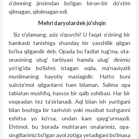
o'zimning jinsimdan bo'lgan biron-bir do'stim
qilmagan, qilolmagan edi.
Mehri daryolardek jo'shqin
Siz o'ylamang, aziz o'quvchi! U faqat o'zining bir
hamkasb tanishiga shunday bir yaxshilik qilgan
bo'lsa qilgandir deb. Opada bu fazilat tug'ma, ota-
onasining ulug' tarbiyasi hamda ulug' dinimiz
yo'rig'ida bo'lishni istagan oqila, ma'naviyatli
muslimaning hayotiy maslagidir. Hatto buni
suiiste'mol qilganlarni ham bilaman. Salima opa
tabiatan mushfiq, hassos bir qalb sohibasi. Har bir
voqeadan tez ta'sirlanadi. Aql bilan ish yuritgani
bilan boshiga bir tashvish yoki musibat tushganni
eshitsa yo ko'rsa, undan kam qayg'urmaydi.
Ehtimol, bu borada muhtaram onalarimiz, opa-
singillarimiz bo'lgan ayol zotiga yetadigani bo'lmasa