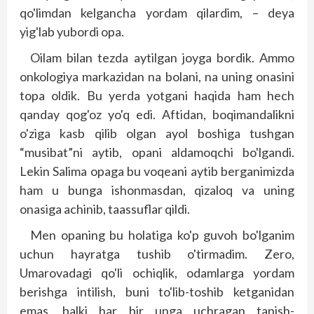
qo'limdan kelgancha yordam qilardim, – deya
yig'lab yubordi opa.
Oilam bilan tezda aytilgan joyga bordik. Ammo
onkologiya markazidan na bolani, na uning onasini
topa oldik. Bu yerda yotgani haqida ham hech
qanday qog'oz yo'q edi. Aftidan, boqimandalikni
o'ziga kasb qilib olgan ayol boshiga tushgan
“musibat”ni aytib, opani aldamoqchi bo'lgandi.
Lekin Salima opaga bu voqeani aytib berganimizda
ham u bunga ishonmasdan, qizaloq va uning
onasiga achinib, taassuflar qildi.
Men opaning bu holatiga ko'p guvoh bo'lganim
uchun hayratga tushib o'tirmadim. Zero,
Umarovadagi qo'li ochiqlik, odamlarga yordam
berishga intilish, buni to'lib-toshib ketganidan
emas, balki har bir unga uchragan tanish-