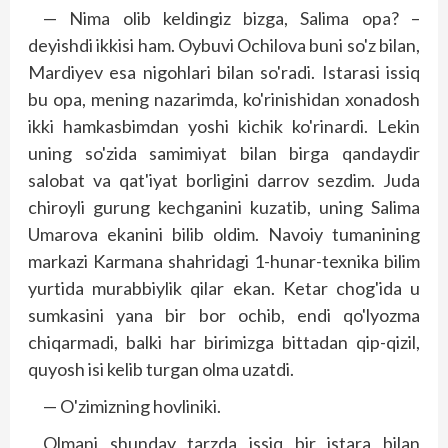
— Nima olib keldingiz bizga, Salima opa? –
deyishdi ikkisi ham. Oybuvi Ochilova buni so'z bilan,
Mardiyev esa nigohlari bilan so'radi. Istarasi issiq
bu opa, mening nazarimda, ko'rinishidan xonadosh
ikki hamkasbimdan yoshi kichik ko'rinardi. Lekin
uning so'zida samimiyat bilan birga qandaydir
salobat va qat'iyat borligini darrov sezdim. Juda
chiroyli gurung kechganini kuzatib, uning Salima
Umarova ekanini bilib oldim. Navoiy tumanining
markazi Karmana shahridagi 1-hunar-texnika bilim
yurtida murabbiylik qilar ekan. Ketar chog'ida u
sumkasini yana bir bor ochib, endi qo'lyozma
chiqarmadi, balki har birimizga bittadan qip-qizil,
quyosh isi kelib turgan olma uzatdi.
— O'zimizning hovliniki.
Olmani shunday tarzda issiq bir istara bilan