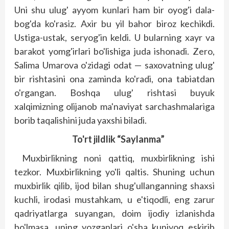
Uni shu ulug' ayyom kunlari ham bir oyog'i dala-
bog'da ko'rasiz. Axir bu yil bahor biroz kechikdi.
Ustiga-ustak, seryog'in keldi. U bularning xayr va
barakot yomg'irlari bo'lishiga juda ishonadi. Zero,
Salima Umarova o'zidagi odat — saxovatning ulug'
bir rishtasini ona zaminda ko'radi, ona tabiatdan
o'rgangan. Boshqa ulug' rishtasi buyuk
xalqimizning olijanob ma'naviyat sarchashmalariga
borib taqalishini juda yaxshi biladi.
To'rt jildlik “Saylanma”
Muxbirlikning noni qattiq, muxbirlikning ishi
tezkor. Muxbirlikning yo'li qaltis. Shuning uchun
muxbirlik qilib, ijod bilan shug'ullanganning shaxsi
kuchli, irodasi mustahkam, u e'tiqodli, eng zarur
qadriyatlarga suyangan, doim ijodiy izlanishda
bo'lmasa, uning yozganlari o'sha kuniyoq eskirib