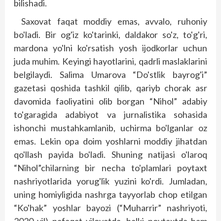
bilishadi.
Saxovat faqat moddiy emas, avvalo, ruhoniy
bo'ladi. Bir og'iz ko'tarinki, daldakor so'z, to'g'ri,
mardona yo'lni ko'rsatish yosh ijodkorlar uchun
juda muhim. Keyingi hayotlarini, qadrli maslaklarini
belgilaydi. Salima Umarova “Do'stlik bayrog'i”
gazetasi qoshida tashkil qilib, qariyb chorak asr
davomida faoliyatini olib borgan “Nihol” adabiy
to'garagida adabiyot va jurnalistika sohasida
ishonchi mustahkamlanib, uchirma bo'lganlar oz
emas. Lekin opa doim yoshlarni moddiy jihatdan
qo'llash payida bo'ladi. Shuning natijasi o'laroq
“Nihol”chilarning bir necha to'plamlari poytaxt
nashriyotlarida yorug'lik yuzini ko'rdi. Jumladan,
uning homiyligida nashrga tayyorlab chop etilgan
“Ko'hak” yoshlar bayozi (“Muharrir” nashriyoti,