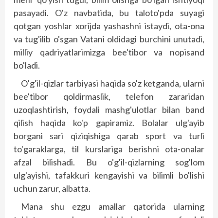
pasayadi. O'z navbatida, bu taloto'pda suyagi
qotgan yoshlar xorijda yashashni istaydi, ota-ona
va tug'ilib o'sgan Vatani oldidagi burchini unutadi,
milliy qadriyatlarimizga bee'tibor va nopisand
bo'ladi.
O'g'il-qizlar tarbiyasi haqida so'z ketganda, ularni
bee'tibor qoldirmaslik, telefon zararidan
uzoqlashtirish, foydali mashg'ulotlar bilan band
qilish haqida ko'p gapiramiz. Bolalar ulg'ayib
borgani sari qiziqishiga qarab sport va turli
to'garaklarga, til kurslariga berishni ota-onalar
afzal bilishadi. Bu o'g'il-qizlarning sog'lom
ulg'ayishi, tafakkuri kengayishi va bilimli bo'lishi
uchun zarur, albatta.
Mana shu ezgu amallar qatorida ularning