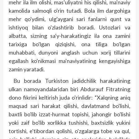
mehr ila ilm olishi, mas'uliyatni his qilishi, ma'naviy
kamolida salmoqli o'rin tutadi. Bola ilm dargohiga
mehr qo'ydimi, ulg'aygani sari fanlarni qunt va
ishtiyoq bilan o'zlashtirib boradi. Ustozlari va
albatta, sizning sa'y-harakatingiz ila ona zamini
tarixiga bo'lgan qiziqishi, ona tiliga bo'lgan
muhabbati, dunyoni anglash uchun xorij tillarini
egallash ko'nikmasi ma'naviyatining kengayishiga
zamin yaratadi.
Bu borada Turkiston jadidchilik harakatining
ulkan namoyandalaridan biri Abdurauf Fitratning
dono fikrini keltirish juda o'rinlidir: “Xalqning aniq
maqsad sari harakat qilishi, davlatmand bo'lishi,
baxtli bo'lib izzat-hurmat topishi, jahongir bo'lishi
yoki zaif bo'lib xorlikka tushishi, baxtsizlik yukini
tortishi, e'tibordan qolishi, o'zgalarga tobe va qul,