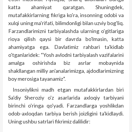
katta ahamiyat qaratgan. Shuningdek,
mutafakkirlarning fikriga ko'ra, insonning odobi va
xulqi uning ma'rifati, bilimdonligi bilan uzviy bog'liq.
Farzandlarimizni tarbiyalashda ularning o'gitlariga
rioya qilish qaysi bir davrda bo'lmasin, katta
ahamiyatga ega. Davlatimiz rahbari ta'kidlab
o'tganlaridek: “Yosh avlodni tarbiyalash vazifalarini
amalga oshirishda biz asrlar mobaynida
shakllangan milliy an'analarimizga, ajdodlarimizning
boy merosiga tayanamiz”.
Insoniylikni madh etgan mutafakkirlardan biri
Sa'diy Sheroziy o'z asarlarida axloqiy tarbiyani
birinchi o'ringa qo'yadi. Farzandlarga yoshlikdan
odob-axloqdan tarbiya berish joizligini ta'kidlaydi.
Uning ushbu satrlari fikrimiz dalilidir: