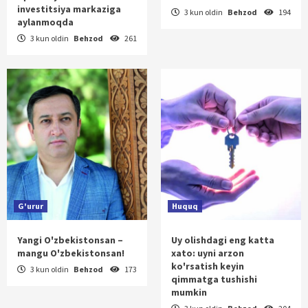
investitsiya markaziga
3 kun oldin
Behzod
194
aylanmoqda
3 kun oldin
Behzod
261
G'urur
Huquq
Yangi O'zbekistonsan –
Uy olishdagi eng katta
mangu O'zbekistonsan!
xato: uyni arzon
ko'rsatish keyin
3 kun oldin
Behzod
173
qimmatga tushishi
mumkin