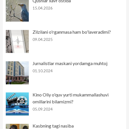
Qushlar xavf ostida
15.04.2026
Zilzilani o'rganmasa ham bo'laveradimi?
09.04.2025
Jurnalistlar maskani yordamga muhtoj
01.10.2024
Kino Oliy o'quv yurti mukammallashuvi
omillarini bilamizmi?
05.09.2024
Kasbning tagi nasiba