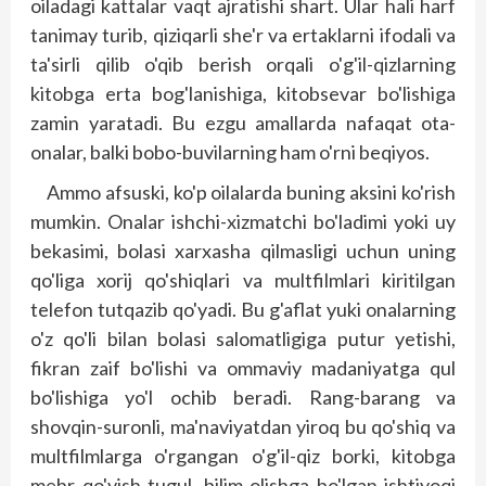
oiladagi kattalar vaqt ajratishi shart. Ular hali harf
tanimay turib, qiziqarli she'r va ertaklarni ifodali va
ta'sirli qilib o'qib berish orqali o'g'il-qizlarning
kitobga erta bog'lanishiga, kitobsevar bo'lishiga
zamin yaratadi. Bu ezgu amallarda nafaqat ota-
onalar, balki bobo-buvilarning ham o'rni beqiyos.
Ammo afsuski, ko'p oilalarda buning aksini ko'rish
mumkin. Onalar ishchi-xizmatchi bo'ladimi yoki uy
bekasimi, bolasi xarxasha qilmasligi uchun uning
qo'liga xorij qo'shiqlari va multfilmlari kiritilgan
telefon tutqazib qo'yadi. Bu g'aflat yuki onalarning
o'z qo'li bilan bolasi salomatligiga putur yetishi,
fikran zaif bo'lishi va ommaviy madaniyatga qul
bo'lishiga yo'l ochib beradi. Rang-barang va
shovqin-suronli, ma'naviyatdan yiroq bu qo'shiq va
multfilmlarga o'rgangan o'g'il-qiz borki, kitobga
mehr qo'yish tugul, bilim olishga bo'lgan ishtiyoqi