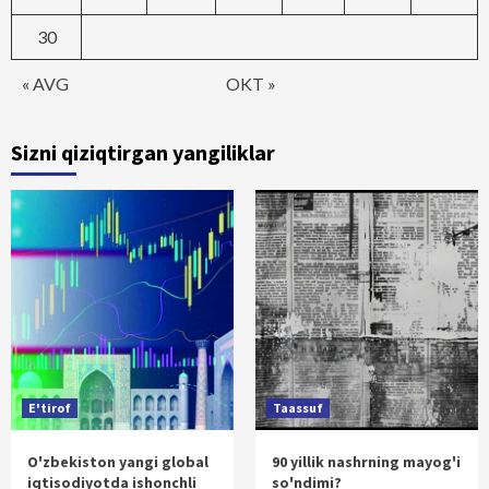
30
« AVG
OKT »
Sizni qiziqtirgan yangiliklar
E'tirof
Taassuf
O'zbekiston yangi global
90 yillik nashrning mayog'i
iqtisodiyotda ishonchli
so'ndimi?