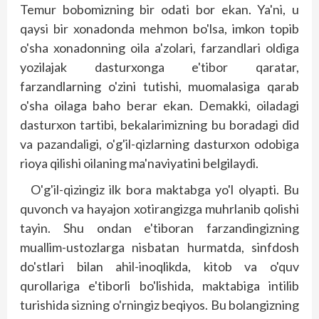
Temur bobomizning bir odati bor ekan. Ya'ni, u
qaysi bir xonadonda mehmon bo'lsa, imkon topib
o'sha xonadonning oila a'zolari, farzandlari oldiga
yozilajak dasturxonga e'tibor qaratar,
farzandlarning o'zini tutishi, muomalasiga qarab
o'sha oilaga baho berar ekan. Demakki, oiladagi
dasturxon tartibi, bekalarimizning bu boradagi did
va pazandaligi, o'g'il-qizlarning dasturxon odobiga
rioya qilishi oilaning ma'naviyatini belgilaydi.
O'g'il-qizingiz ilk bora maktabga yo'l olyapti. Bu
quvonch va hayajon xotirangizga muhrlanib qolishi
tayin. Shu ondan e'tiboran farzandingizning
muallim-ustozlarga nisbatan hurmatda, sinfdosh
do'stlari bilan ahil-inoqlikda, kitob va o'quv
qurollariga e'tiborli bo'lishida, maktabiga intilib
turishida sizning o'rningiz beqiyos. Bu bolangizning