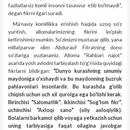
fazilatlarsiz komil insonni tasavvur etib bo'lmaydi”,
degan fikrni ilgari suradi.
Ma'naviy komillikka erishish haqida uzoq so'z
yuritish, allomalarimizning fikrini ko'plab
keltirishimiz mumkin. So'zimizni muxtasar qilib, yana
millatparvar olim Abdurauf Fitratning dono
so'zlariga yuzlanamiz. Alloma “Rahbari najot”
asarida yosh avlodni tarbiyalash to'g'risida quyidagi
fikrlarni bildirgan:
“Dunyo kurashning umumiy
maydoniga o'xshaydi va bu maydonning buzruk
pahlavonlari insonlardir. Bu kurashda g'olib
chiqish uchun uch xil qurolga ega bo'lishi kerak.
Birinchisi “Salomatlik”, ikkinchisi “Sog'lom fikr”,
uchinchisi “Axloqi sano” (oliy axloqiylik).
Bolalarni barkamol qilib voyaga yetkazish uchun
uning tarbiyasiga faqat oilagina javobgar