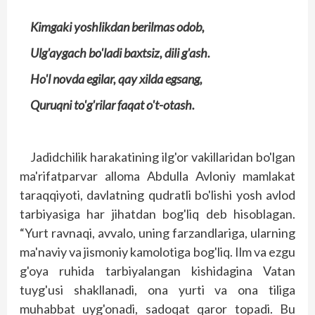
Kimgaki yoshlikdan berilmas odob,
Ulg'aygach bo'ladi baxtsiz, dili g'ash.
Ho'l novda egilar, qay xilda egsang,
Quruqni to'g'rilar faqat o't-otash.
Jadidchilik harakatining ilg'or vakillaridan bo'lgan
ma'rifatparvar alloma Abdulla Avloniy mamlakat
taraqqiyoti, davlatning qudratli bo'lishi yosh avlod
tarbiyasiga har jihatdan bog'liq deb hisoblagan.
“Yurt ravnaqi, avvalo, uning farzandlariga, ularning
ma'naviy va jismoniy kamolotiga bog'liq. Ilm va ezgu
g'oya ruhida tarbiyalangan kishidagina Vatan
tuyg'usi shakllanadi, ona yurti va ona tiliga
muhabbat uyg'onadi, sadoqat qaror topadi. Bu