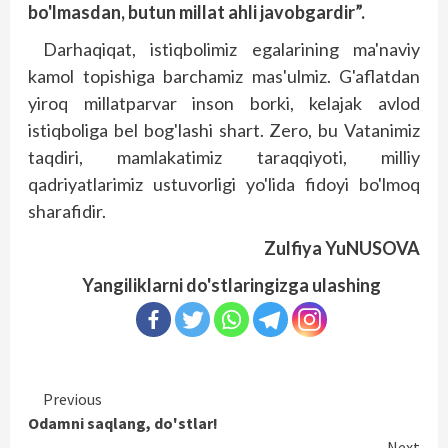
bo'lmasdan, butun millat ahli javobgardir”.
Darhaqiqat, istiqbolimiz egalarining ma'naviy
kamol topishiga barchamiz mas'ulmiz. G'aflatdan
yiroq millatparvar inson borki, kelajak avlod
istiqboliga bel bog'lashi shart. Zero, bu Vatanimiz
taqdiri, mamlakatimiz taraqqiyoti, milliy
qadriyatlarimiz ustuvorligi yo'lida fidoyi bo'lmoq
sharafidir.
Zulfiya YuNUSOVA
Yangiliklarni do'stlaringizga ulashing
Continue
Previous
Odamni saqlang, do'stlar!
Reading
Next