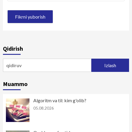
Qidirish
Qidirshish:
Muammo
Algoritm va til: kim g'olib?
05.08.2026