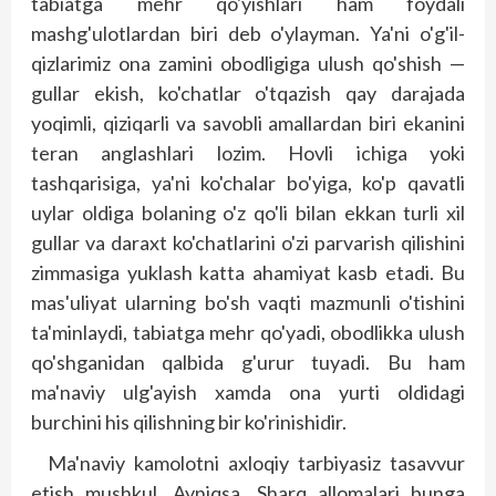
tabiatga mehr qo'yishlari ham foydali
mashg'ulotlardan biri deb o'ylayman. Ya'ni o'g'il-
qizlarimiz ona zamini obodligiga ulush qo'shish —
gullar ekish, ko'chatlar o'tqazish qay darajada
yoqimli, qiziqarli va savobli amallardan biri ekanini
teran anglashlari lozim. Hovli ichiga yoki
tashqarisiga, ya'ni ko'chalar bo'yiga, ko'p qavatli
uylar oldiga bolaning o'z qo'li bilan ekkan turli xil
gullar va daraxt ko'chatlarini o'zi parvarish qilishini
zimmasiga yuklash katta ahamiyat kasb etadi. Bu
mas'uliyat ularning bo'sh vaqti mazmunli o'tishini
ta'minlaydi, tabiatga mehr qo'yadi, obodlikka ulush
qo'shganidan qalbida g'urur tuyadi. Bu ham
ma'naviy ulg'ayish xamda ona yurti oldidagi
burchini his qilishning bir ko'rinishidir.
Ma'naviy kamolotni axloqiy tarbiyasiz tasavvur
etish mushkul. Ayniqsa, Sharq allomalari bunga