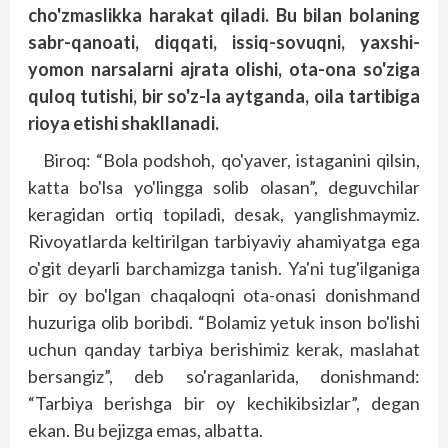
cho'zmaslikka harakat qiladi. Bu bilan bolaning
sabr-qanoati, diqqati, issiq-sovuqni, yaxshi-
yomon narsalarni ajrata olishi, ota-ona so'ziga
quloq tutishi, bir so'z-la aytganda, oila tartibiga
rioya etishi shakllanadi.
Biroq: “Bola podshoh, qo'yaver, istaganini qilsin,
katta bo'lsa yo'lingga solib olasan”, deguvchilar
keragidan ortiq topiladi, desak, yanglishmaymiz.
Rivoyatlarda keltirilgan tarbiyaviy ahamiyatga ega
o'git deyarli barchamizga tanish. Ya'ni tug'ilganiga
bir oy bo'lgan chaqaloqni ota-onasi donishmand
huzuriga olib boribdi. “Bolamiz yetuk inson bo'lishi
uchun qanday tarbiya berishimiz kerak, maslahat
bersangiz”, deb so'raganlarida, donishmand:
“Tarbiya berishga bir oy kechikibsizlar”, degan
ekan. Bu bejizga emas, albatta.