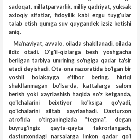
sadoqat, millatparvarlik, milliy qadriyat, yuksak
axloqiy sifatlar, fidoyilik kabi ezgu tuyg'ular
talab etish qumga suv quygandek izsiz ketishi
aniq.
Ma'naviyat, avvalo, oilada shakllanadi, oilada
ildiz otadi. O'g'il-qizlarga besh yoshgacha
berilgan tarbiya umrining so'ngiga qadar ta'sir
etadi deyishadi. Ota-ona nazoratida bo'lgan bir
yoshli bolakayga e'tibor bering. Nutqi
shakllanmagan bo'lsa-da, kattalarga salom
berish yoki xayrlashish haqida so'z ketganda,
qo'lchalarini beixtiyor ko'ksiga qo'yadi,
qo'lchalarini siltab xayrlashadi. Dasturxon
atrofida o'tirganingizda “tegma”, degan
buyrug'ingiz qayta-qayta takrorlangach,
dasturxondagi narsalarga imkon qadar qo'l