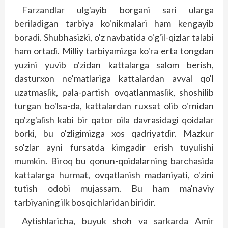
Farzandlar ulg'ayib borgani sari ularga
beriladigan tarbiya ko'nikmalari ham kengayib
boradi. Shubhasizki, o'z navbatida o'g'il-qizlar talabi
ham ortadi. Milliy tarbiyamizga ko'ra erta tongdan
yuzini yuvib o'zidan kattalarga salom berish,
dasturxon ne'matlariga kattalardan avval qo'l
uzatmaslik, pala-partish ovqatlanmaslik, shoshilib
turgan bo'lsa-da, kattalardan ruxsat olib o'rnidan
qo'zg'alish kabi bir qator oila davrasidagi qoidalar
borki, bu o'zligimizga xos qadriyatdir. Mazkur
so'zlar ayni fursatda kimgadir erish tuyulishi
mumkin. Biroq bu qonun-qoidalarning barchasida
kattalarga hurmat, ovqatlanish madaniyati, o'zini
tutish odobi mujassam. Bu ham ma'naviy
tarbiyaning ilk bosqichlaridan biridir.
Aytishlaricha, buyuk shoh va sarkarda Amir