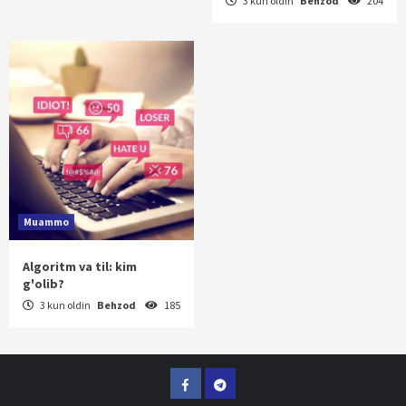
3 kun oldin
Behzod
204
Muammo
Algoritm va til: kim
g'olib?
3 kun oldin
Behzod
185
Facebook
Telegram