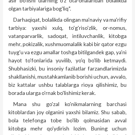
asir bo'lishi ularning o'z ota-onalaridan bolalikda
olgan tarbiyalariga bog'liq”.
Darhaqiqat, bolalikda olingan ma'naviy va ma'rifiy
tarbiya: yaxshi xulq, to'g'riso'zlik, or-nomus,
vatanparvarlik, sadoqat, intiluvchanlik, kitobga
mehr, pokizalik, xushmuomalalik kabi bir qator ezgu
tuyg'u va ezgu amallar toshga bitilgandek gap, ya'ni
hayot to'fonlarida yuvilib, yo'q bo'lib ketmaydi.
Shubhasizki, bu insoniy fazilatlar farzandlarimizda
shakllanishi, mustahkamlanib borishi uchun, avvalo,
biz kattalar ushbu talablarga rioya qilishimiz, bu
borada ularga o'rnak bo'lishimiz kerak.
Mana shu go'zal ko'nikmalarning barchasi
kitoblardan joy olganini yaxshi bilamiz. Shu sabab,
bola telefonga tobe bo'lib qolmasidan avval
kitobga mehr qo'ydirish lozim. Buning uchun