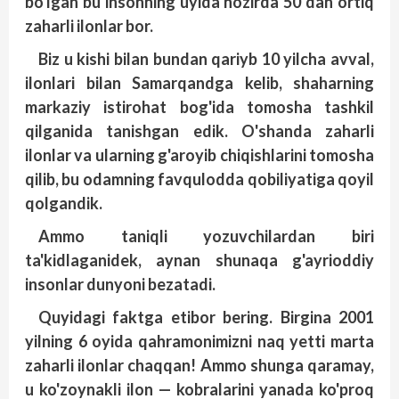
bo'lgan bu insonning uyida hozirda 50 dan ortiq
zaharli ilonlar bor.
Biz u kishi bilan bundan qariyb 10 yilcha avval,
ilonlari bilan Samarqandga kelib, shaharning
markaziy istirohat bog'ida tomosha tashkil
qilganida tanishgan edik. O'shanda zaharli
ilonlar va ularning g'aroyib chiqishlarini tomosha
qilib, bu odamning favqulodda qobiliyatiga qoyil
qolgandik.
Ammo taniqli yozuvchilardan biri
ta'kidlaganidek, aynan shunaqa g'ayrioddiy
insonlar dunyoni bezatadi.
Quyidagi faktga etibor bering. Birgina 2001
yilning 6 oyida qahramonimizni naq yetti marta
zaharli ilonlar chaqqan! Ammo shunga qaramay,
u ko'zoynakli ilon — kobralarini yanada ko'proq