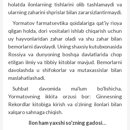
holatda ilonlarning tishlarini olib tashlamaydi va
ularning zaharini shprislar bilan zararsizlantirmaydi.
Yormatov farmatsevtika qoidalariga qat'iy rioya
qilgan holda, dori vositalari ishlab chiqarish uchun
uy hayvonlaridan zahar oladi va shu zahar bilan
bemorlarni davolaydi. Uning shaxsiy kutubxonasida
Rossiya va dunyoning boshqa davlatlarida chop
etilgan ilmiy va tibbiy kitoblar mavjud. Bemorlarni
davolashda u shifokorlar va mutaxassislar bilan
maslahatlashadi.
Suhbat davomida ma'lum bo'lishicha,
Yormatovning ikkita orzusi bor: Ginnesning
Rekordlar kitobiga kirish va o'zining ilonlari bilan
xalqaro sahnaga chiqish.
Ilon ham yaxshi so'zning gadosi…