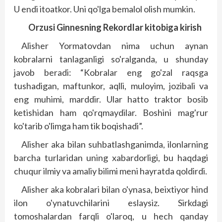
U endi itoatkor. Uni qo'lga bemalol olish mumkin.
Orzusi Ginnesning Rekordlar kitobiga kirish
Alisher Yormatovdan nima uchun aynan
kobralarni tanlaganligi so'ralganda, u shunday
javob beradi: “Kobralar eng go'zal raqsga
tushadigan, maftunkor, aqlli, muloyim, jozibali va
eng muhimi, marddir. Ular hatto traktor bosib
ketishidan ham qo'rqmaydilar. Boshini mag'rur
ko'tarib o'limga ham tik boqishadi”.
Alisher aka bilan suhbatlashganimda, ilonlarning
barcha turlaridan uning xabardorligi, bu haqdagi
chuqur ilmiy va amaliy bilimi meni hayratda qoldirdi.
Alisher aka kobralari bilan o'ynasa, beixtiyor hind
ilon o'ynatuvchilarini eslaysiz. Sirkdagi
tomoshalardan farqli o'laroq, u hech qanday