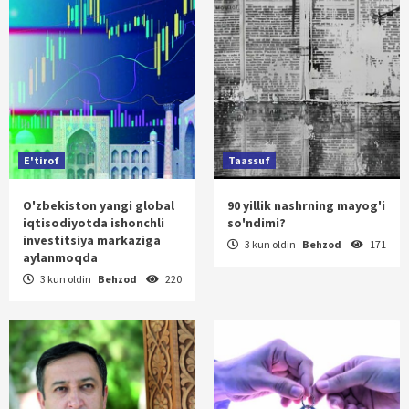
E'tirof
Taassuf
O'zbekiston yangi global
90 yillik nashrning mayog'i
iqtisodiyotda ishonchli
so'ndimi?
investitsiya markaziga
3 kun oldin
Behzod
171
aylanmoqda
3 kun oldin
Behzod
220