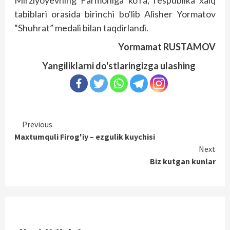
Mirziyoyevning Farmoniga ko'ra, respublika xalq
tabiblari orasida birinchi bo'lib Alisher Yormatov
“Shuhrat” medali bilan taqdirlandi.
Yormamat RUSTAMOV
Yangiliklarni do'stlaringizga ulashing
Continue
Previous
Maxtumquli Firog'iy – ezgulik kuychisi
Reading
Next
Biz kutgan kunlar