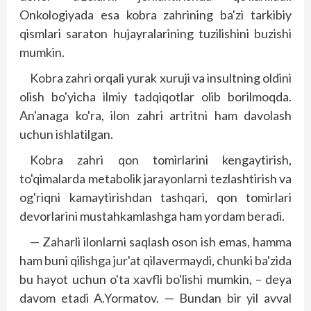
Onkologiyada esa kobra zahrining ba'zi tarkibiy
qismlari saraton hujayralarining tuzilishini buzishi
mumkin.
Kobra zahri orqali yurak xuruji va insultning oldini
olish bo'yicha ilmiy tadqiqotlar olib borilmoqda.
An'anaga ko'ra, ilon zahri artritni ham davolash
uchun ishlatilgan.
Kobra zahri qon tomirlarini kengaytirish,
to'qimalarda metabolik jarayonlarni tezlashtirish va
og'riqni kamaytirishdan tashqari, qon tomirlari
devorlarini mustahkamlashga ham yordam beradi.
— Zaharli ilonlarni saqlash oson ish emas, hamma
ham buni qilishga jur'at qilavermaydi, chunki ba'zida
bu hayot uchun o'ta xavfli bo'lishi mumkin, – deya
davom etadi A.Yormatov. — Bundan bir yil avval