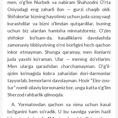
men, o'g'lim Nurbek va nabiram Shahzodni O'rta
Osiyodagi eng zaharli ilon — gurzi chaqib oldi.
Shifokorlar bizning hayotimiz uchun juda uzoq vaqt
kurashdilar va bizni o'limdan qutqardilar, buning
uchun biz ulardan hamisha minnatdormiz. O'zim
shifokor bo'lsam-da, kasalliklarni davolashda
zamonaviy tibbiyotning o'rni borligini hech qachon
inkor etmayman. Shunga qaramay, men ilonlarni
juda yaxshi ko'raman. Ular — mening do'stlarim.
Men ularga qarashdan charchamayman. O'g'il-
qizim ko'magida kobra zaharidan dori-darmonlar
tayyorlab, bemorlarni davolayman. Hozir “Eko-zoo-
tur” nomli oilaviy korxonamiz bor, unga katta o'g'lim
Sherzod rahbarlik qilmoqda.
A. Yormatovdan qachon va nima uchun kasal
bo'lganini ham so'radik. U bu savolga yarim hazil