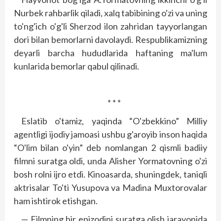
Nurbek rahbarlik qiladi, xalq tabibining o'zi va uning
to'ng'ich o'g'li Sherzod ilon zahridan tayyorlangan
dori bilan bemorlarni davolaydi. Respublikamizning
deyarli barcha hududlarida haftaning ma'lum
kunlarida bemorlar qabul qilinadi.
* * *
Eslatib o'tamiz, yaqinda “O'zbekkino” Milliy
agentligi ijodiy jamoasi ushbu g'aroyib inson haqida
“O'lim bilan o'yin” deb nomlangan 2 qismli badiiy
filmni suratga oldi, unda Alisher Yormatovning o'zi
bosh rolni ijro etdi. Kinoasarda, shuningdek, taniqli
aktrisalar To'ti Yusupova va Madina Muxtorovalar
ham ishtirok etishgan.
— Filmning bir epizodini suratga olish jarayonida