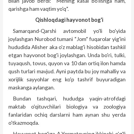
bilan javob berdi: “Mening kasal bo'lishga ham,
qarishga ham vaqtim yo'q”.
Qishloqdagi hayvonot bog'i
Samarqand-Qarshi avtomobil yo'li bo'yida
joylashgan Nurobod tumani “Jom” fuqarolar yig'ini
hududida Alisher aka o'z mablag'i hisobidan tashkil
etgan hayvonot bog'i joylashgan. Unda bo'ri, tulki,
tuyaqush, tovus, quyon va 10 dan ortiq ilon hamda
qush turlari mavjud. Ayni paytda bu joy mahalliy va
xorijlik sayyohlar eng ko'p tashrif buyuradigan
maskanga aylangan.
Bundan tashqari, hududga yaqin-atrofdagi
maktab o'qituvchilari biologiya va zoologiya
fanlaridan ochiq darslarni ham aynan shu yerda
o'tkazmoqda.
Hayvonot bog'iga A.Yormatovning ikkinchi o'g'li