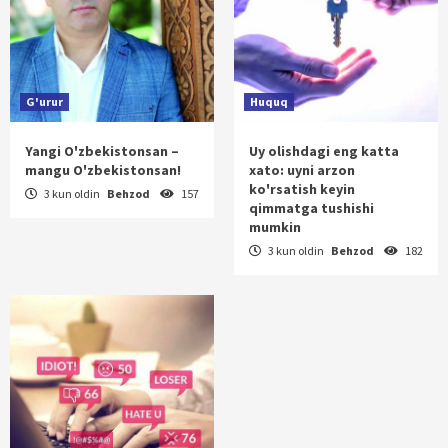
G'urur
Huquq
Yangi O'zbekistonsan –
Uy olishdagi eng katta
mangu O'zbekistonsan!
xato: uyni arzon
ko'rsatish keyin
3 kun oldin
Behzod
157
qimmatga tushishi
mumkin
3 kun oldin
Behzod
182