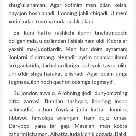
shug'ullanaman. Agar xotinim men bilan kelsa,
hayajon boshlanadi. Ilonning jahli chiqadi. U meni
xotinimdan tom ma'noda rashk qiladi.
Bir kuni hatto rashkchi ilonni tinchitmoqchi
bo'lganimda, u qo'limdan tishlab ham oldi. Kobralar
yaxshi mavjudotlardir. Men har doim aytaman:
ilonlarni o'ldirmang. Negadir ayrim odamlar ilonni
ko'rganlarida, darhol qo'llariga tosh yoki tayoq olib,
uni o'ldirishga harakat qilishadi. Agar odam unga
tegmasa, ilon hech qachon odamga tegmaydi.
Bu jondor, avvalo, Allohning ijodi, dunyomizning
bitta zarrasi. Bundan tashqari, ilonning inson
salomatligi uchun foydasi juda katta. Ilonning
tibbiyot timsoliga aylangani ham bejiz emas.
Darvoqe, yana bir gap. Masalan, men kobra
zaharini ichaman. Albatta, juda kichik dozada. Balki,