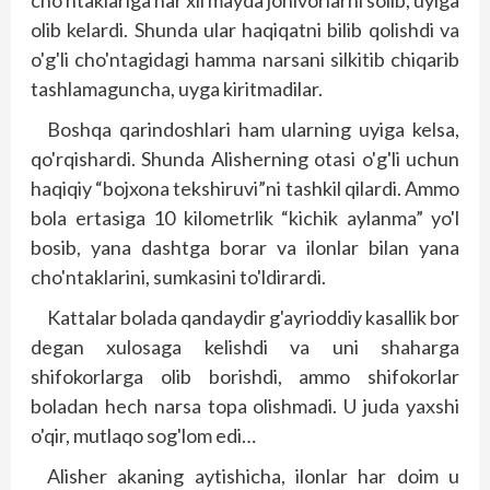
cho'ntaklariga har xil mayda jonivorlarni solib, uyiga
olib kelardi. Shunda ular haqiqatni bilib qolishdi va
o'g'li cho'ntagidagi hamma narsani silkitib chiqarib
tashlamaguncha, uyga kiritmadilar.
Boshqa qarindoshlari ham ularning uyiga kelsa,
qo'rqishardi. Shunda Alisherning otasi o'g'li uchun
haqiqiy “bojxona tekshiruvi”ni tashkil qilardi. Ammo
bola ertasiga 10 kilometrlik “kichik aylanma” yo'l
bosib, yana dashtga borar va ilonlar bilan yana
cho'ntaklarini, sumkasini to'ldirardi.
Kattalar bolada qandaydir g'ayrioddiy kasallik bor
degan xulosaga kelishdi va uni shaharga
shifokorlarga olib borishdi, ammo shifokorlar
boladan hech narsa topa olishmadi. U juda yaxshi
o'qir, mutlaqo sog'lom edi…
Alisher akaning aytishicha, ilonlar har doim u