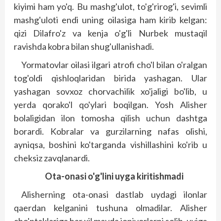
kiyimi ham yo'q. Bu mashg'ulot, to'g'rirog'i, sevimli
mashg'uloti endi uning oilasiga ham kirib kelgan:
qizi Dilafro'z va kenja o'g'li Nurbek mustaqil
ravishda kobra bilan shug'ullanishadi.
Yormatovlar oilasi ilgari atrofi cho'l bilan o'ralgan
tog'oldi qishloqlaridan birida yashagan. Ular
yashagan sovxoz chorvachilik xo'jaligi bo'lib, u
yerda qorako'l qo'ylari boqilgan. Yosh Alisher
bolaligidan ilon tomosha qilish uchun dashtga
borardi. Kobralar va gurzilarning nafas olishi,
ayniqsa, boshini ko'targanda vishillashini ko'rib u
cheksiz zavqlanardi.
Ota-onasi o'g'lini uyga kiritishmadi
Alisherning ota-onasi dastlab uydagi ilonlar
qaerdan kelganini tushuna olmadilar. Alisher