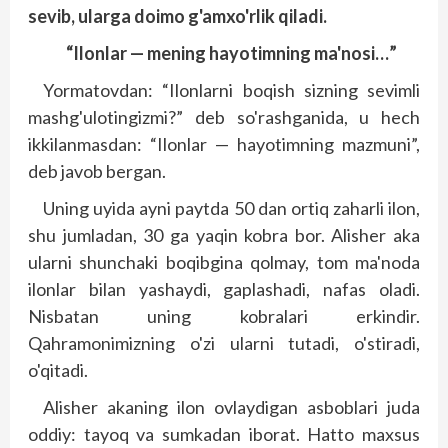
sevib, ularga doimo g'amxo'rlik qiladi.
“Ilonlar — mening hayotimning ma'nosi…”
Yormatovdan: “Ilonlarni boqish sizning sevimli
mashg'ulotingizmi?” deb so'rashganida, u hech
ikkilanmasdan: “Ilonlar — hayotimning mazmuni”,
deb javob bergan.
Uning uyida ayni paytda 50 dan ortiq zaharli ilon,
shu jumladan, 30 ga yaqin kobra bor. Alisher aka
ularni shunchaki boqibgina qolmay, tom ma'noda
ilonlar bilan yashaydi, gaplashadi, nafas oladi.
Nisbatan uning kobralari erkindir.
Qahramonimizning o'zi ularni tutadi, o'stiradi,
o'qitadi.
Alisher akaning ilon ovlaydigan asboblari juda
oddiy: tayoq va sumkadan iborat. Hatto maxsus