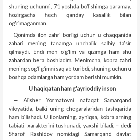
shuning uchunmi, 71 yoshda bo'lishimga qaramay,
hozirgacha hech qanday kasallik bilan
og'rimaganman.
Qonimda ilon zahri borligi uchun u chaqqanida
zahari mening tanamga unchalik salbiy ta'sir
qilmaydi. Endi men o'g'lim va qizimga ham shu
zahardan bera boshladim. Menimcha, kobra zahri
mening sog'lig'imni saqlab turibdi, shuning uchun u
boshqa odamlarga ham yordam berishi mumkin.
U haqiqatan ham g'ayrioddiy inson
— Alisher Yormatovni nafaqat Samarqand
viloyatida, balki uning chegaralaridan tashqarida
ham bilishadi. U ilonlarning, ayniqsa, kobralarning
tabiati, xarakterini tushunadi, yaxshi biladi, – dedi
Sharof Rashidov nomidagi Samarqand davlat