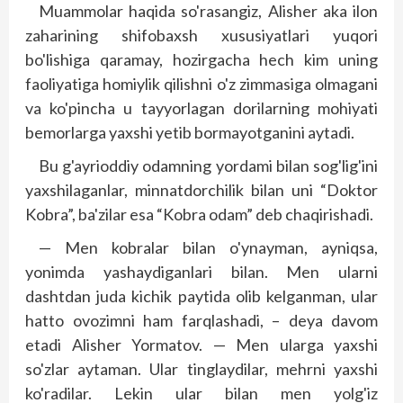
Muammolar haqida so'rasangiz, Alisher aka ilon
zaharining shifobaxsh xususiyatlari yuqori
bo'lishiga qaramay, hozirgacha hech kim uning
faoliyatiga homiylik qilishni o'z zimmasiga olmagani
va ko'pincha u tayyorlagan dorilarning mohiyati
bemorlarga yaxshi yetib bormayotganini aytadi.
Bu g'ayrioddiy odamning yordami bilan sog'lig'ini
yaxshilaganlar, minnatdorchilik bilan uni “Doktor
Kobra”, ba'zilar esa “Kobra odam” deb chaqirishadi.
— Men kobralar bilan o'ynayman, ayniqsa,
yonimda yashaydiganlari bilan. Men ularni
dashtdan juda kichik paytida olib kelganman, ular
hatto ovozimni ham farqlashadi, – deya davom
etadi Alisher Yormatov. — Men ularga yaxshi
so'zlar aytaman. Ular tinglaydilar, mehrni yaxshi
ko'radilar. Lekin ular bilan men yolg'iz