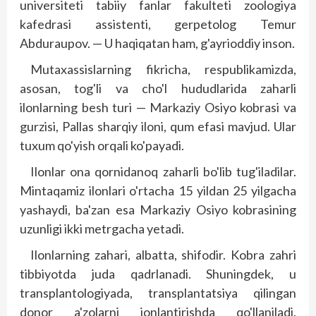
universiteti tabiiy fanlar fakulteti zoologiya
kafedrasi assistenti, gerpetolog Temur
Abduraupov. — U haqiqatan ham, g'ayrioddiy inson.
Mutaxassislarning fikricha, respublikamizda,
asosan, tog'li va cho'l hududlarida zaharli
ilonlarning besh turi — Markaziy Osiyo kobrasi va
gurzisi, Pallas sharqiy iloni, qum efasi mavjud. Ular
tuxum qo'yish orqali ko'payadi.
Ilonlar ona qornidanoq zaharli bo'lib tug'iladilar.
Mintaqamiz ilonlari o'rtacha 15 yildan 25 yilgacha
yashaydi, ba'zan esa Markaziy Osiyo kobrasining
uzunligi ikki metrgacha yetadi.
Ilonlarning zahari, albatta, shifodir. Kobra zahri
tibbiyotda juda qadrlanadi. Shuningdek, u
transplantologiyada, transplantatsiya qilingan
donor a'zolarni jonlantirishda qo'llaniladi.