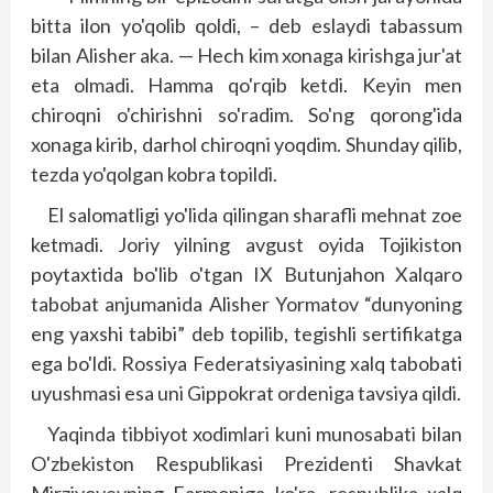
bitta ilon yo'qolib qoldi, – deb eslaydi tabassum
bilan Alisher aka. — Hech kim xonaga kirishga jur'at
eta olmadi. Hamma qo'rqib ketdi. Keyin men
chiroqni o'chirishni so'radim. So'ng qorong'ida
xonaga kirib, darhol chiroqni yoqdim. Shunday qilib,
tezda yo'qolgan kobra topildi.
El salomatligi yo'lida qilingan sharafli mehnat zoe
ketmadi. Joriy yilning avgust oyida Tojikiston
poytaxtida bo'lib o'tgan IX Butunjahon Xalqaro
tabobat anjumanida Alisher Yormatov “dunyoning
eng yaxshi tabibi” deb topilib, tegishli sertifikatga
ega bo'ldi. Rossiya Federatsiyasining xalq tabobati
uyushmasi esa uni Gippokrat ordeniga tavsiya qildi.
Yaqinda tibbiyot xodimlari kuni munosabati bilan
O'zbekiston Respublikasi Prezidenti Shavkat