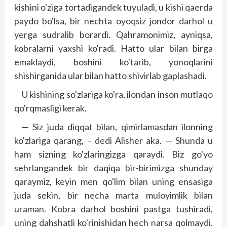
kishini o'ziga tortadigandek tuyuladi, u kishi qaerda
paydo bo'lsa, bir nechta oyoqsiz jondor darhol u
yerga sudralib borardi. Qahramonimiz, ayniqsa,
kobralarni yaxshi ko'radi. Hatto ular bilan birga
emaklaydi, boshini ko'tarib, yonoqlarini
shishirganida ular bilan hatto shivirlab gaplashadi.
U kishining so'zlariga ko'ra, ilondan inson mutlaqo
qo'rqmasligi kerak.
— Siz juda diqqat bilan, qimirlamasdan ilonning
ko'zlariga qarang, – dedi Alisher aka. — Shunda u
ham sizning ko'zlaringizga qaraydi. Biz go'yo
sehrlangandek bir daqiqa bir-birimizga shunday
qaraymiz, keyin men qo'lim bilan uning ensasiga
juda sekin, bir necha marta muloyimlik bilan
uraman. Kobra darhol boshini pastga tushiradi,
uning dahshatli ko'rinishidan hech narsa qolmaydi.