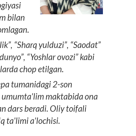
ogiyasi
om bilan
mlagan.
lik”, “Sharq yulduzi”, “Saodat”
 dunyo”, “Yoshlar ovozi” kabi
larda chop etilgan.
epa tumanidagi 2-son
lat umumta'lim maktabida ona
n dars beradi. Oliy toifali
q ta'limi a'lochisi.