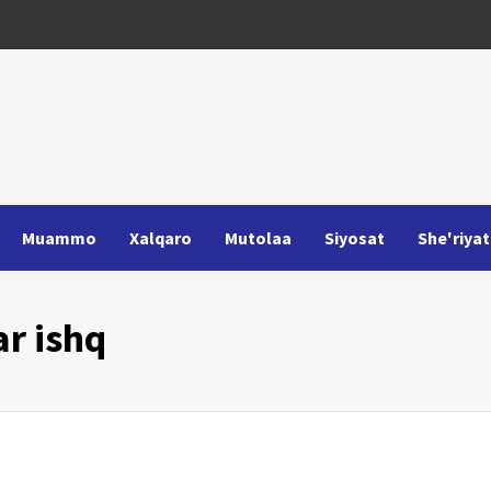
Muammo
Xalqaro
Mutolaa
Siyosat
She'riyat
ar ishq