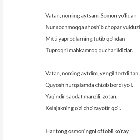
Vatan, noming aytsam, Somon yo'lidan
Nur sochmoqqa shoshib chopar yulduzl
Mitti yaproqlarning tutib qo'lidan
Tuproqni mahkamroq quchar ildizlar.
Vatan, noming aytdim, yengil tortdi tan,
Quyosh nurqalamda chizib berdi yo'l.
Yaqindir saodat manzili, zotan,
Kelajakning o'zi cho'zayotir qo'l.
Har tong osmoningni oftobli ko'ray,