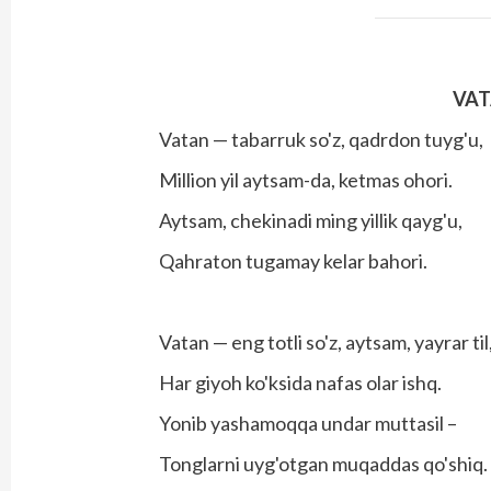
VAT
Vatan — tabarruk so'z, qadrdon tuyg'u,
Million yil aytsam-da, ketmas ohori.
Aytsam, chekinadi ming yillik qayg'u,
Qahraton tugamay kelar bahori.
Vatan — eng totli so'z, aytsam, yayrar til
Har giyoh ko'ksida nafas olar ishq.
Yonib yashamoqqa undar muttasil –
Tonglarni uyg'otgan muqaddas qo'shiq.