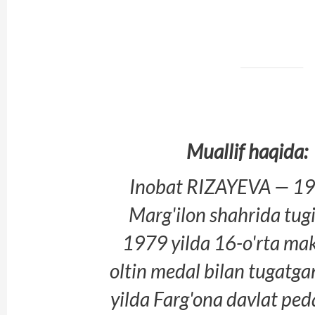
Muallif haqida:
Inobat RIZAYEVA — 196
Marg'ilon shahrida tugi
1979 yilda 16-o'rta ma
oltin medal bilan tugatg
yilda Farg'ona davlat pe