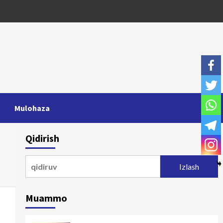
Mulohaza
Qidirish
Qidirshish:
Muammo