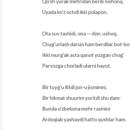
Qo'sh yurak mehridan berib nishona,
Uyada ko'z ochdi ikki polapon.
Ota suv tashidi, ona — don, ushoq,
Chug'urlash darsin ham berdilar bot-bo
Ikki murg'ak asta qanot yozgan chog'
Parvozga chorladi ularni hayot.
Bir tuyg'u ilitdi jon-u jismimni,
Bir hikmat shuurim yoritdi shu dam:
Bunda o'zbekona mehr rasmini
Ardoqlab yashaydi hatto qushlar ham.