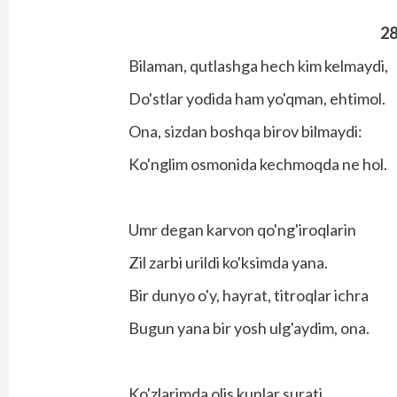
2
Bilaman, qutlashga hech kim kelmaydi,
Do'stlar yodida ham yo'qman, ehtimol.
Ona, sizdan boshqa birov bilmaydi:
Ko'nglim osmonida kechmoqda ne hol.
Umr degan karvon qo'ng'iroqlarin
Zil zarbi urildi ko'ksimda yana.
Bir dunyo o'y, hayrat, titroqlar ichra
Bugun yana bir yosh ulg'aydim, ona.
Ko'zlarimda olis kunlar surati,