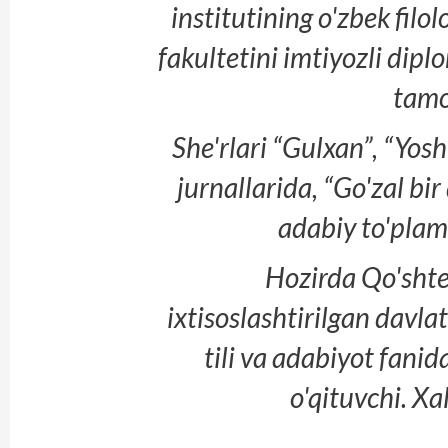
institutining o'zbek filol
fakultetini imtiyozli dipl
tamo
She'rlari “Gulxan”, “Yosh
jurnallarida, “Go'zal bir
adabiy to'plam
Hozirda Qo'sht
ixtisoslashtirilgan dav
tili va adabiyot fanida
o'qituvchi. Xal