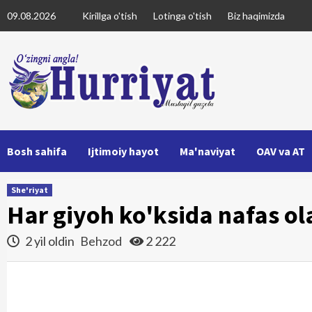
Skip
09.08.2026
Kirillga o'tish
Lotinga o'tish
Biz haqimizda
to
content
Bosh sahifa
Ijtimoiy hayot
Ma'naviyat
OAV va AT
She'riyat
Har giyoh ko'ksida nafas ol
2 yil oldin
Behzod
2 222