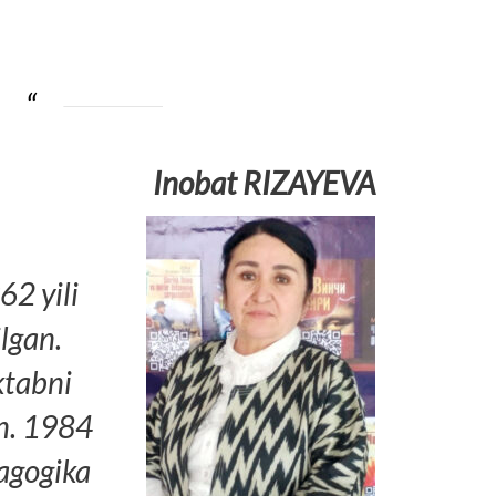
Inobat RIZAYEVA
2 yili
lgan.
ktabni
an. 1984
dagogika