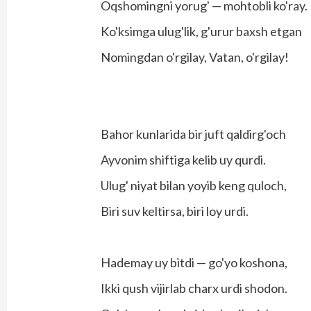
Oqshomingni yorug' — mohtobli ko'ray.
Ko'ksimga ulug'lik, g'urur baxsh etgan
Nomingdan o'rgilay, Vatan, o'rgilay!
Bahor kunlarida bir juft qaldirg'och
Ayvonim shiftiga kelib uy qurdi.
Ulug' niyat bilan yoyib keng quloch,
Biri suv keltirsa, biri loy urdi.
Hademay uy bitdi — go'yo koshona,
Ikki qush vijirlab charx urdi shodon.