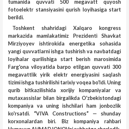
tumanida quvvati 500 megavatt quyosh
fotoelektr stansiyasini qurish loyihasiga start
berildi.
Toshkent shahridagi Xalqaro kongress
markazida mamlakatimiz Prezidenti Shavkat
Mirziyoyev ishtirokida energetika sohasida
yangi quvvatlarni ishga tushirish va navbatdagi
loyihalar qurilishiga start berish marosimida
Farg'ona viloyatida barpo etilgan quvvati 300
megavattlik yirik elektr energiyasini saqlash
tizimi ishga tushirilishi tarixiy voqea bo'ldi. Uning
qurib bitkazilishida xorijiy kompaniyalar va
mutaxassislar bilan birgalikda O'zbekistondagi
kompaniya va uning ishchilari ham jonbozlik
ko'rsatdi. “VIVA Constructions” — shunday
korxonalardan biri. Biz kompaniya rahbari
Humoyun AHMADJONOVni suhbatga chorladik.