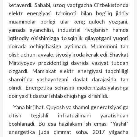
ketaverdi. Sababi, uzoq vaqtgacha O'zbekistonda
elektr energiyasi ta'minoti bilan bog'liq jiddiy
muammolar borligi, ular keng quloch yozgani,
yanada ayanchlisi, industrial rivojlanish hamda
iqtisodiy o'sishimizga to'sqinlik qilayotgani yuqori
doirada ochiqchasiga aytilmadi. Muammoni tan
olish uchun, avvalo, siyosiy iroda kerak edi. Shavkat
Mirziyoyev prezidentligi davrida vaziyat tubdan
o'zgardi. Mamlakat elektr energiyasi taqchilligi
sharoitida yashayotgani davlat darajasida tan
olindi. Energetika sohasini modernizatsiyalashga
doir yaxlit dastur ishlab chiqishga kirishildi.
Yana bir jihat. Quyosh va shamol generatsiyasiga
o'tish tegishli infratuzilmani yaratishdan
boshlanadi. Bu esa hazilakam ish emas. “Yashil”
energetika juda qimmat soha. 2017 yilgacha