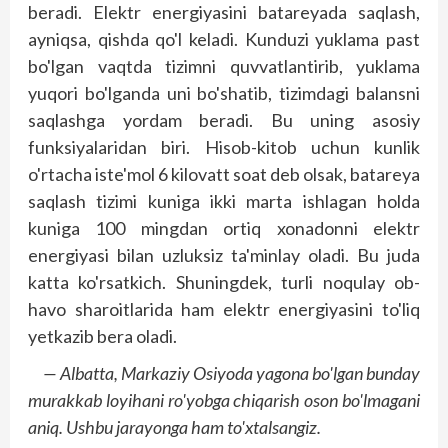
beradi. Elektr energiyasini batareyada saqlash,
ayniqsa, qishda qo'l keladi. Kunduzi yuklama past
bo'lgan vaqtda tizimni quvvatlantirib, yuklama
yuqori bo'lganda uni bo'shatib, tizimdagi balansni
saqlashga yordam beradi. Bu uning asosiy
funksiyalaridan biri. Hisob-kitob uchun kunlik
o'rtacha iste'mol 6 kilovatt soat deb olsak, batareya
saqlash tizimi kuniga ikki marta ishlagan holda
kuniga 100 mingdan ortiq xonadonni elektr
energiyasi bilan uzluksiz ta'minlay oladi. Bu juda
katta ko'rsatkich. Shuningdek, turli noqulay ob-
havo sharoitlarida ham elektr energiyasini to'liq
yetkazib bera oladi.
— Albatta, Markaziy Osiyoda yagona bo'lgan bunday
murakkab loyihani ro'yobga chiqarish oson bo'lmagani
aniq. Ushbu jarayonga ham to'xtalsangiz.