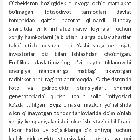
O'zbekiston hozirgidek dunyoga ochiq mamlakat
bo'lmagan. Iqtisodiyot tarmoqlari davlat
tomonidan qattiq nazorat qilinardi. Bunday
sharoitda yirik infratuzilmaviy loyihalar uchun
xorijiy hamkorlarni jalb etish, ularga qulay shartlar
taklif etish mushkul edi. Yashirishga ne hojat,
investorlar biz bilan ishlashdan cho'chigan.
Endilikda davlatimizning o'zi qayta tiklanuvchi
energiya manbalariga mablag' tikayotgan
tadbirkorlarni rag'batlantirmoqda. O'zbekistonda
foto va gidroelektr stansiyalari, shamol
generatorlarini qurish uchun soliq imtiyozlari
ko'zda tutilgan. Bejiz emaski, mazkur yo'nalishda
e'lon qilinayotgan tender tanlovlarida doim o'nlab
xorijiy kompaniyalar ishtirok etish istagini bildiradi.
Hozir hatto uy xo'jaliklariga o'z ehtiyoji uchun
kichik gidroelektr stansiyalari qurishga va uni