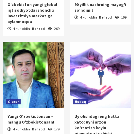
O'zbekiston yangi global
90 yillik nashrning mayog'i
iqtisodiyotda ishonchli
so'ndimi?
investitsiya markaziga
4 kun oldin
Behzod
199
aylanmoqda
4 kun oldin
Behzod
269
G'urur
Huquq
Yangi O'zbekistonsan –
Uy olishdagi eng katta
mangu O'zbekistonsan!
xato: uyni arzon
ko'rsatish keyin
4 kun oldin
Behzod
179
qimmatga tushishi