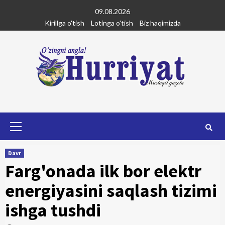
Skip
09.08.2026
to
Kirillga o'tish
Lotinga o'tish
Biz haqimizda
content
Primary
Menu
Davr
Farg'onada ilk bor elektr
energiyasini saqlash tizimi
ishga tushdi