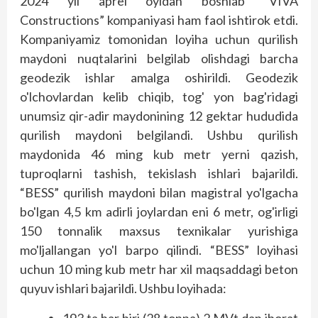
2024 yil aprel oyidan boshlab “VIVA
Constructions” kompaniyasi ham faol ishtirok etdi.
Kompaniyamiz tomonidan loyiha uchun qurilish
maydoni nuqtalarini belgilab olishdagi barcha
geodezik ishlar amalga oshirildi. Geodezik
o'lchovlardan kelib chiqib, tog' yon bag'ridagi
unumsiz qir-adir maydonining 12 gektar hududida
qurilish maydoni belgilandi. Ushbu qurilish
maydonida 46 ming kub metr yerni qazish,
tuproqlarni tashish, tekislash ishlari bajarildi.
“BESS” qurilish maydoni bilan magistral yo'lgacha
bo'lgan 4,5 km adirli joylardan eni 6 metr, og'irligi
150 tonnalik maxsus texnikalar yurishiga
mo'ljallangan yo'l barpo qilindi. “BESS” loyihasi
uchun 10 ming kub metr har xil maqsaddagi beton
quyuv ishlari bajarildi. Ushbu loyihada:
193 ta har biri (28 tonna) 2 MVt dan iborat