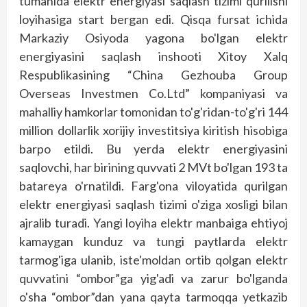
tumanida elektr energiyasi saqlash tizimi qurilishi
loyihasiga start bergan edi. Qisqa fursat ichida
Markaziy Osiyoda yagona bo'lgan elektr
energiyasini saqlash inshooti Xitoy Xalq
Respublikasining “China Gezhouba Group
Overseas Investmen Co.Ltd” kompaniyasi va
mahalliy hamkorlar tomonidan to'g'ridan-to'g'ri 144
million dollarlik xorijiy investitsiya kiritish hisobiga
barpo etildi. Bu yerda elektr energiyasini
saqlovchi, har birining quvvati 2 MVt bo'lgan 193 ta
batareya o'rnatildi. Farg'ona viloyatida qurilgan
elektr energiyasi saqlash tizimi o'ziga xosligi bilan
ajralib turadi. Yangi loyiha elektr manbaiga ehtiyoj
kamaygan kunduz va tungi paytlarda elektr
tarmog'iga ulanib, iste'moldan ortib qolgan elektr
quvvatini “ombor”ga yig'adi va zarur bo'lganda
o'sha “ombor”dan yana qayta tarmoqqa yetkazib