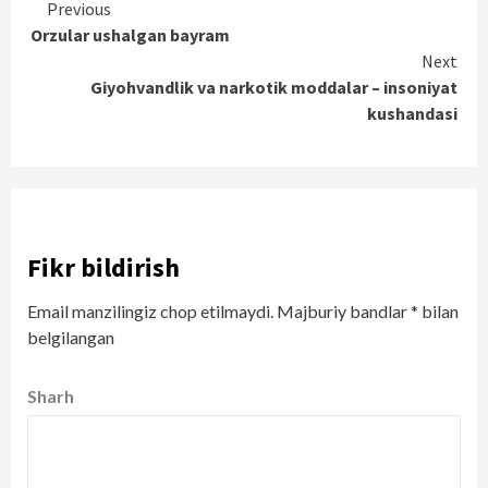
Continue
Previous
Orzular ushalgan bayram
Reading
Next
Giyohvandlik va narkotik moddalar – insoniyat
kushandasi
Fikr bildirish
Email manzilingiz chop etilmaydi.
Majburiy bandlar
*
bilan
belgilangan
Sharh