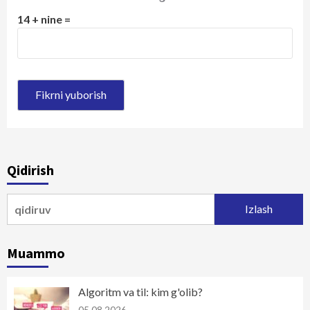
14 + nine =
Qidirish
Qidirshish:
Muammo
Algoritm va til: kim g'olib?
05.08.2026