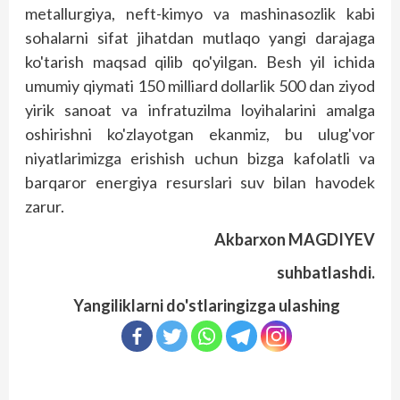
metallurgiya, neft-kimyo va mashinasozlik kabi
sohalarni sifat jihatdan mutlaqo yangi darajaga
ko'tarish maqsad qilib qo'yilgan. Besh yil ichida
umumiy qiymati 150 milliard dollarlik 500 dan ziyod
yirik sanoat va infratuzilma loyihalarini amalga
oshirishni ko'zlayotgan ekanmiz, bu ulug'vor
niyatlarimizga erishish uchun bizga kafolatli va
barqaror energiya resurslari suv bilan havodek
zarur.
Akbarxon MAGDIYEV
suhbatlashdi.
Yangiliklarni do'stlaringizga ulashing