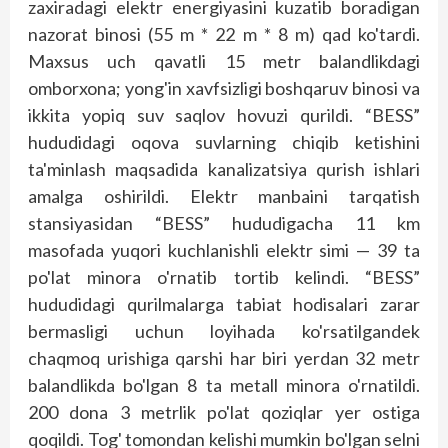
zaxiradagi elektr energiyasini kuzatib boradigan
nazorat binosi (55 m * 22 m * 8 m) qad ko'tardi.
Maxsus uch qavatli 15 metr balandlikdagi
omborxona; yong'in xavfsizligi boshqaruv binosi va
ikkita yopiq suv saqlov hovuzi qurildi. “BESS”
hududidagi oqova suvlarning chiqib ketishini
ta'minlash maqsadida kanalizatsiya qurish ishlari
amalga oshirildi. Elektr manbaini tarqatish
stansiyasidan “BESS” hududigacha 11 km
masofada yuqori kuchlanishli elektr simi — 39 ta
po'lat minora o'rnatib tortib kelindi. “BESS”
hududidagi qurilmalarga tabiat hodisalari zarar
bermasligi uchun loyihada ko'rsatilgandek
chaqmoq urishiga qarshi har biri yerdan 32 metr
balandlikda bo'lgan 8 ta metall minora o'rnatildi.
200 dona 3 metrlik po'lat qoziqlar yer ostiga
qoqildi. Tog' tomondan kelishi mumkin bo'lgan selni