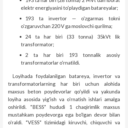
elektr energiyasini to'playdigan batareyalar;
193 ta invertor — o'zgarmas tokni
o'zgaruvchan 220 V ga moslovchi qurilma;
24 ta har biri (33 tonna) 35kVt lik
transformator;
2 ta har biri 193 tonnalik asosiy
transformatorlar o'rnatildi.
Loyihada foydalanilgan batareya, invertor va
transformatorlarning har biri uchun alohida
maxsus beton poydevorlar qo'yildi va yakunda
loyiha asosida yig'ish va o'rnatish ishlari amalga
oshirildi. “BESS” hududi 1 chaqirimlik maxsus
mustahkam poydevorga ega bo'lgan devor bilan
o'raldi. “VESS” tizimidagi kiruvchi, chiquvchi va