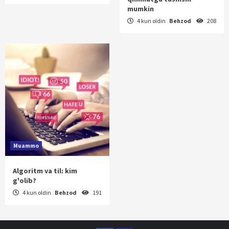
mumkin
4 kun oldin
Behzod
208
Muammo
Algoritm va til: kim
g'olib?
4 kun oldin
Behzod
191