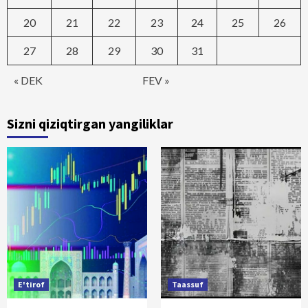
20
21
22
23
24
25
26
27
28
29
30
31
« DEK
FEV »
Sizni qiziqtirgan yangiliklar
E'tirof
Taassuf