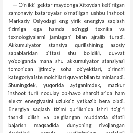
— O'n ikki gektar maydonga Xitoydan keltirilgan
zamonaviy batareyalar o'rnatilgan ushbu inshoot
Markaziy Osiyodagi eng yirik energiya saqlash
tizimiga ega hamda so'nggi texnika va
texnologiyalarni jamlagani bilan ajralib turadi.
Akkumulyator stansiya qurilishining asosiy
sabablaridan bittasi shu bo'ldiki, quvvat
yo'qolganda mana shu akkumulyator stansiyasi
tomonidan ijtimoiy soha ob'yektlari, birinchi
kategoriya iste'molchilari quvvat bilan ta'minlanadi.
Shuningdek, yuqorida aytganimdek, mazkur
inshoot turli noqulay ob-havo sharoitlarida ham
elektr energiyasini uzluksiz yetkazib bera oladi.
Energiya saqlash tizimi qurilishida ishni to'g'ri
tashkil qilish va belgilangan muddatda sifatli
bajarish maqsadida dunyoning rivojlangan
davlatlari hamda yurtimizning malakali