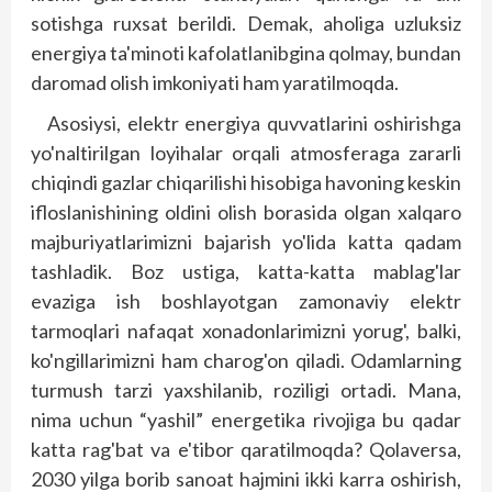
sotishga ruxsat berildi. Demak, aholiga uzluksiz
energiya ta'minoti kafolatlanibgina qolmay, bundan
daromad olish imkoniyati ham yaratilmoqda.
Asosiysi, elektr energiya quvvatlarini oshirishga
yo'naltirilgan loyihalar orqali atmosferaga zararli
chiqindi gazlar chiqarilishi hisobiga havoning keskin
ifloslanishining oldini olish borasida olgan xalqaro
majburiyatlarimizni bajarish yo'lida katta qadam
tashladik. Boz ustiga, katta-katta mablag'lar
evaziga ish boshlayotgan zamonaviy elektr
tarmoqlari nafaqat xonadonlarimizni yorug', balki,
ko'ngillarimizni ham charog'on qiladi. Odamlarning
turmush tarzi yaxshilanib, roziligi ortadi. Mana,
nima uchun “yashil” energetika rivojiga bu qadar
katta rag'bat va e'tibor qaratilmoqda? Qolaversa,
2030 yilga borib sanoat hajmini ikki karra oshirish,