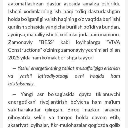
avtomatlashgan dastur asosida amalga oshirildi.
Ishchi xodimlarning ish haqi to'liq dasturlashgan
holda bo'lganligi va ish haqining o'z vaqtida berilishi
qurilish sohasida yangicha burilish bo'ldi va bundan,
ayniqsa, mahalliy ishchi xodimlar juda ham mamnun.
Zamonaviy “BESS” kabi loyihalarga “VIVA
Constructions” o'zining zamonaviy yechimlari bilan
2025 yilda ham ko'mak berishga tayyor.
— Yashil energetikaning tabiat musaffoligiga erishish
va yashil iqtisodiyotdagi o'rni haqida ham
to'xtalsangiz.
— Yangi asr bo'sag'asida qayta tiklanuvchi
energetikani rivojlantirish bo'yicha ham ma'lum
sa'y-harakatlar qilingan. Biroq mazkur jarayon
nihoyatda sekin va tarqoq holda davom etib,
aksariyat loyihalar, fikr-mulohazalar qog'ozda qolib