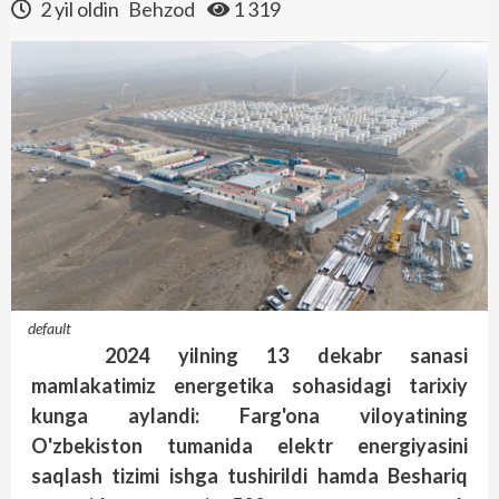
2 yil oldin
Behzod
1 319
default
2024 yilning 13 dekabr sanasi
mamlakatimiz energetika sohasidagi tarixiy
kunga aylandi: Farg'ona viloyatining
O'zbekiston tumanida elektr energiyasini
saqlash tizimi ishga tushirildi hamda Beshariq