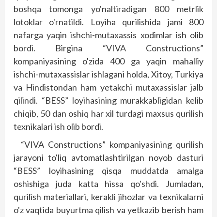
boshqa tomonga yo'naltiradigan 800 metrlik
lotoklar o'rnatildi. Loyiha qurilishida jami 800
nafarga yaqin ishchi-mutaxassis xodimlar ish olib
bordi. Birgina “VIVA Constructions”
kompaniyasining o'zida 400 ga yaqin mahalliy
ishchi-mutaxassislar ishlagani holda, Xitoy, Turkiya
va Hindistondan ham yetakchi mutaxassislar jalb
qilindi. “BESS” loyihasining murakkabligidan kelib
chiqib, 50 dan oshiq har xil turdagi maxsus qurilish
texnikalari ish olib bordi.
“VIVA Constructions” kompaniyasining qurilish
jarayoni to'liq avtomatlashtirilgan noyob dasturi
“BESS” loyihasining qisqa muddatda amalga
oshishiga juda katta hissa qo'shdi. Jumladan,
qurilish materiallari, kerakli jihozlar va texnikalarni
o'z vaqtida buyurtma qilish va yetkazib berish ham