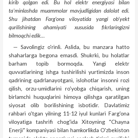
kirib qolgan edi. Bu hol elektr energiyasi bilan
ta'minlashda muammolar mavjudligidan dalolat edi.
Shu jihatdan Farg'ona viloyatida yangi ob'yekt
qurilishining ahamiyati xususida fikrlaringizni
bilmoqchi edik…
— Savolingiz o'rinli. Aslida, bu manzara hatto
shaharlarga begona emasdi. Shukrki, bu holatlar
barham topib bormoqda. Yangi elektr
quvvatlarining ishga tushirilishi yurtimizda inson
qadrining qadrlanayotgani, islohotlar insonni rozi
qilish, orzu-umidlarini ro'yobga chiqarish, uning
birlamchi huquqlarini himoya qilishga qaratilgan
siyosat olib borilishining isbotidir. Davlatimiz
rahbari o'tgan yilning 11-12 iyul kunlari Farg'ona
viloyatiga tashrifi chog'ida Xitoyning “Chayna
Enerji” kompaniyasi bilan hamkorlikda O'zbekiston