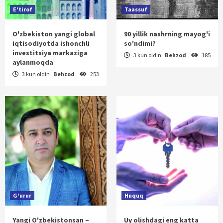
E'tirof
Taassuf
O'zbekiston yangi global
90 yillik nashrning mayog'i
iqtisodiyotda ishonchli
so'ndimi?
investitsiya markaziga
3 kun oldin
Behzod
185
aylanmoqda
3 kun oldin
Behzod
253
G'urur
Huquq
Yangi O'zbekistonsan –
Uy olishdagi eng katta