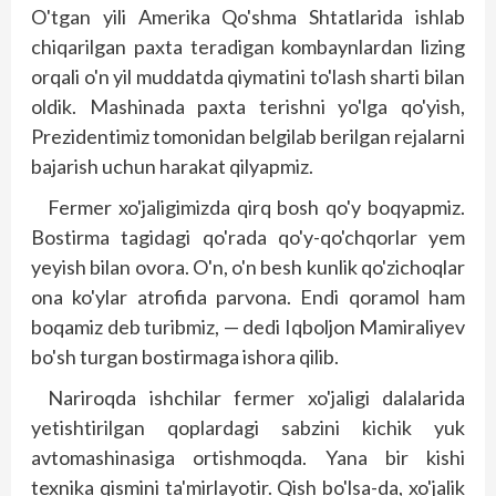
O'tgan yili Amerika Qo'shma Shtatlarida ishlab
chiqarilgan paxta teradigan kombaynlardan lizing
orqali o'n yil muddatda qiymatini to'lash sharti bilan
oldik. Mashinada paxta terishni yo'lga qo'yish,
Prezidentimiz tomonidan belgilab berilgan rejalarni
bajarish uchun harakat qilyapmiz.
Fermer xo'jaligimizda qirq bosh qo'y boqyapmiz.
Bostirma tagidagi qo'rada qo'y-qo'chqorlar yem
yeyish bilan ovora. O'n, o'n besh kunlik qo'zichoqlar
ona ko'ylar atrofida parvona. Endi qoramol ham
boqamiz deb turibmiz, — dedi Iqboljon Mamiraliyev
bo'sh turgan bostirmaga ishora qilib.
Nariroqda ishchilar fermer xo'jaligi dalalarida
yetishtirilgan qoplardagi sabzini kichik yuk
avtomashinasiga ortishmoqda. Yana bir kishi
texnika qismini ta'mirlayotir. Qish bo'lsa-da, xo'jalik