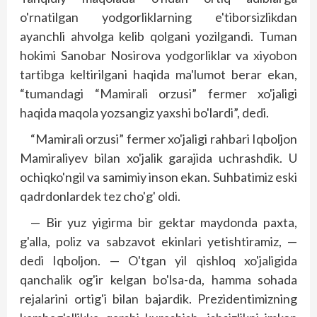
o'rnatilgan yodgorliklarning e'tiborsizlikdan
ayanchli ahvolga kelib qolgani yozilgandi. Tuman
hokimi Sanobar Nosirova yodgorliklar va xiyobon
tartibga keltirilgani haqida ma'lumot berar ekan,
“tumandagi “Mamirali orzusi” fermer xo'jaligi
haqida maqola yozsangiz yaxshi bo'lardi”, dedi.
“Mamirali orzusi” fermer xo'jaligi rahbari Iqboljon
Mamiraliyev bilan xo'jalik garajida uchrashdik. U
ochiqko'ngil va samimiy inson ekan. Suhbatimiz eski
qadrdonlardek tez cho'g' oldi.
— Bir yuz yigirma bir gektar maydonda paxta,
g'alla, poliz va sabzavot ekinlari yetishtiramiz, —
dedi Iqboljon. — O'tgan yil qishloq xo'jaligida
qanchalik og'ir kelgan bo'lsa-da, hamma sohada
rejalarini ortig'i bilan bajardik. Prezidentimizning