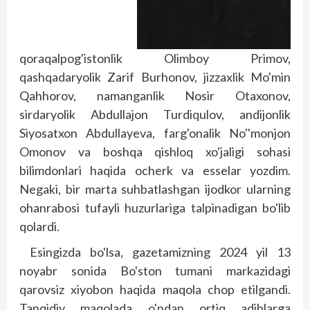
qoraqalpog'istonlik Olimboy Primov,
qashqadaryolik Zarif Burhonov, jizzaxlik Mo'min
Qahhorov, namanganlik Nosir Otaxonov,
sirdaryolik Abdullajon Turdiqulov, andijonlik
Siyosatxon Abdullayeva, farg'onalik No''monjon
Omonov va boshqa qishloq xo'jaligi sohasi
bilimdonlari haqida ocherk va esselar yozdim.
Negaki, bir marta suhbatlashgan ijodkor ularning
ohanrabosi tufayli huzurlariga talpinadigan bo'lib
qolardi.
Esingizda bo'lsa, gazetamizning 2024 yil 13
noyabr sonida Bo'ston tumani markazidagi
qarovsiz xiyobon haqida maqola chop etilgandi.
Tanqidiy maqolada o'ndan ortiq adiblarga