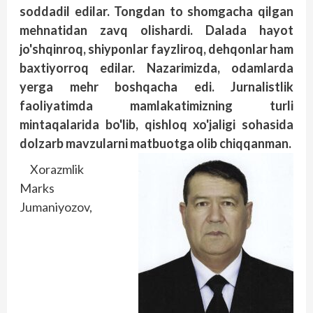
soddadil edilar. Tongdan to shomgacha qilgan
mehnatidan zavq olishardi. Dalada hayot
jo'shqinroq, shiyponlar fayzliroq, dehqonlar ham
baxtiyorroq edilar. Nazarimizda, odamlarda
yerga mehr boshqacha edi. Jurnalistlik
faoliyatimda mamlakatimizning turli
mintaqalarida bo'lib, qishloq xo'jaligi sohasida
dolzarb mavzularni matbuotga olib chiqqanman.
Xorazmlik
Marks
Jumaniyozov,