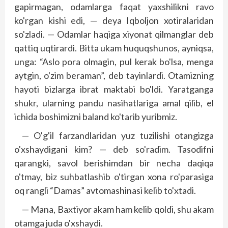
gapirmagan, odamlarga faqat yaxshilikni ravo
ko'rgan kishi edi, — deya Iqboljon xotiralaridan
so'zladi. — Odamlar haqiga xiyonat qilmanglar deb
qattiq uqtirardi. Bitta ukam huquqshunos, ayniqsa,
unga: “Aslo pora olmagin, pul kerak bo'lsa, menga
aytgin, o'zim beraman”, deb tayinlardi. Otamizning
hayoti bizlarga ibrat maktabi bo'ldi. Yaratganga
shukr, ularning pandu nasihatlariga amal qilib, el
ichida boshimizni baland ko'tarib yuribmiz.
— O'g'il farzandlaridan yuz tuzilishi otangizga
o'xshaydigani kim? — deb so'radim. Tasodifni
qarangki, savol berishimdan bir necha daqiqa
o'tmay, biz suhbatlashib o'tirgan xona ro'parasiga
oq rangli “Damas” avtomashinasi kelib to'xtadi.
— Mana, Baxtiyor akam ham kelib qoldi, shu akam
otamga juda o'xshaydi.