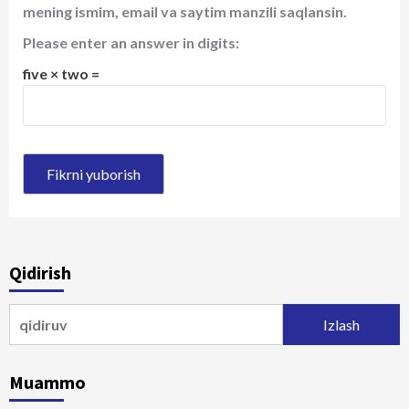
mening ismim, email va saytim manzili saqlansin.
Please enter an answer in digits:
five × two =
Qidirish
Qidirshish:
Muammo