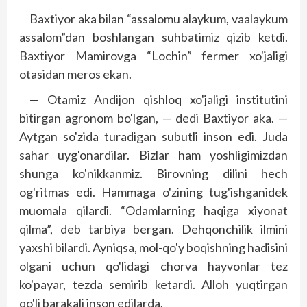
Baxtiyor aka bilan “assalomu alaykum, vaalaykum
assalom”dan boshlangan suhbatimiz qizib ketdi.
Baxtiyor Mamirovga “Lochin” fermer xo'jaligi
otasidan meros ekan.
— Otamiz Andijon qishloq xo'jaligi institutini
bitirgan agronom bo'lgan, — dedi Baxtiyor aka. —
Aytgan so'zida turadigan subutli inson edi. Juda
sahar uyg'onardilar. Bizlar ham yoshligimizdan
shunga ko'nikkanmiz. Birovning dilini hech
og'ritmas edi. Hammaga o'zining tug'ishganidek
muomala qilardi. “Odamlarning haqiga xiyonat
qilma”, deb tarbiya bergan. Dehqonchilik ilmini
yaxshi bilardi. Ayniqsa, mol-qo'y boqishning hadisini
olgani uchun qo'lidagi chorva hayvonlar tez
ko'payar, tezda semirib ketardi. Alloh yuqtirgan
qo'li barakali inson edilarda.