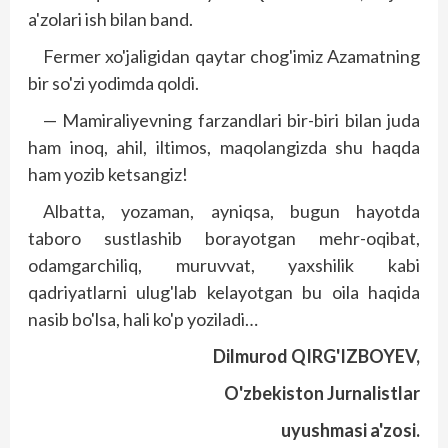
a'zolari ish bilan band.
Fermer xo'jaligidan qaytar chog'imiz Azamatning
bir so'zi yodimda qoldi.
— Mamiraliyevning farzandlari bir-biri bilan juda
ham inoq, ahil, iltimos, maqolangizda shu haqda
ham yozib ketsangiz!
Albatta, yozaman, ayniqsa, bugun hayotda
taboro sustlashib borayotgan mehr-oqibat,
odamgarchiliq, muruvvat, yaxshilik kabi
qadriyatlarni ulug'lab kelayotgan bu oila haqida
nasib bo'lsa, hali ko'p yoziladi…
Dilmurod QIRG'IZBOYEV,
O'zbekiston Jurnalistlar
uyushmasi a'zosi.