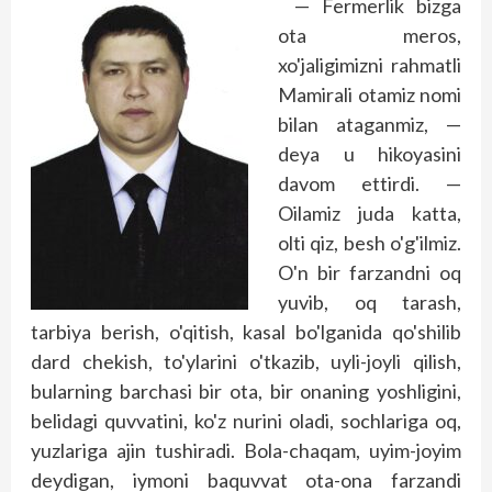
— Fermerlik bizga
ota meros,
xo'jaligimizni rahmatli
Mamirali otamiz nomi
bilan ataganmiz, —
deya u hikoyasini
davom ettirdi. —
Oilamiz juda katta,
olti qiz, besh o'g'ilmiz.
O'n bir farzandni oq
yuvib, oq tarash,
tarbiya berish, o'qitish, kasal bo'lganida qo'shilib
dard chekish, to'ylarini o'tkazib, uyli-joyli qilish,
bularning barchasi bir ota, bir onaning yoshligini,
belidagi quvvatini, ko'z nurini oladi, sochlariga oq,
yuzlariga ajin tushiradi. Bola-chaqam, uyim-joyim
deydigan, iymoni baquvvat ota-ona farzandi