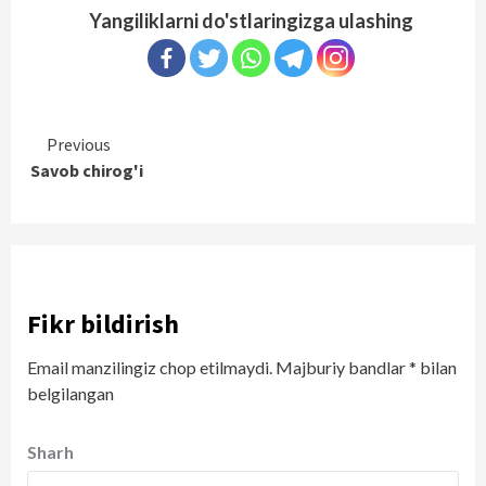
Yangiliklarni do'stlaringizga ulashing
Continue
Previous
Savob chirog'i
Reading
Fikr bildirish
Email manzilingiz chop etilmaydi.
Majburiy bandlar
*
bilan
belgilangan
Sharh