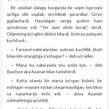
Bir odatlari dalaga borganda bir siqim tuproqni
qo'liga olib uqalab, sinchiklab qarardilar. Go'yo
gaplashardi. Haydalgan yerga qushni ham
qo'ndirmas edi. “Yer dam olishi kerak”, derdi.
Odamning ko'nglini olishni bilardi. Xotirasi judayam
kuchli edi…
— Farzand-nabiralaridan xotirasi kuchlilik jihati
bilan kim otangizga o'xshagan? — deb so'radim.
— Mana bu nabirasida shu xislat bor, — deb
Baxtiyor aka Azamat bilan tanishtirdi.
— Katta otamiz bir marta ko'rgan kishini, bir
eshitgan voqeani esidan chiqarmaydigan, sinchkov
va nazarkarda kishi edi, — deya Azamat
suhbatimizga qo'shildi.