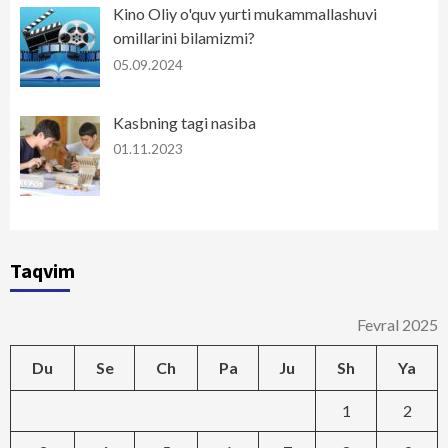
Kino Oliy o'quv yurti mukammallashuvi
omillarini bilamizmi?
05.09.2024
Kasbning tagi nasiba
01.11.2023
Taqvim
Fevral 2025
Du
Se
Ch
Pa
Ju
Sh
Ya
1
2