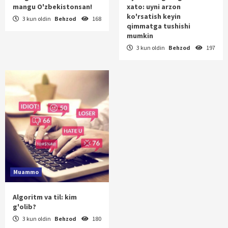
mangu O'zbekistonsan!
xato: uyni arzon
ko'rsatish keyin
3 kun oldin
Behzod
168
qimmatga tushishi
mumkin
3 kun oldin
Behzod
197
Muammo
Algoritm va til: kim
g'olib?
3 kun oldin
Behzod
180