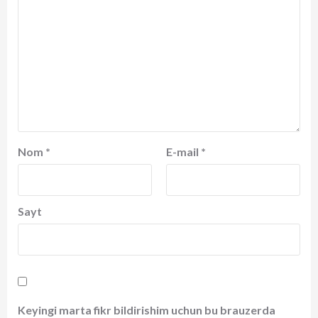
Nom
*
E-mail
*
Sayt
Keyingi marta fikr bildirishim uchun bu brauzerda