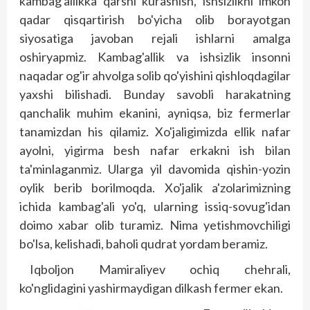
kambag'allikka qarshi kurashish, ishsizlikni imkon
qadar qisqartirish bo'yicha olib borayotgan
siyosatiga javoban rejali ishlarni amalga
oshiryapmiz. Kambag'allik va ishsizlik insonni
naqadar og'ir ahvolga solib qo'yishini qishloqdagilar
yaxshi bilishadi. Bunday savobli harakatning
qanchalik muhim ekanini, ayniqsa, biz fermerlar
tanamizdan his qilamiz. Xo'jaligimizda ellik nafar
ayolni, yigirma besh nafar erkakni ish bilan
ta'minlaganmiz. Ularga yil davomida qishin-yozin
oylik berib borilmoqda. Xo'jalik a'zolarimizning
ichida kambag'ali yo'q, ularning issiq-sovug'idan
doimo xabar olib turamiz. Nima yetishmovchiligi
bo'lsa, kelishadi, baholi qudrat yordam beramiz.
Iqboljon Mamiraliyev ochiq chehrali,
ko'nglidagini yashirmaydigan dilkash fermer ekan.