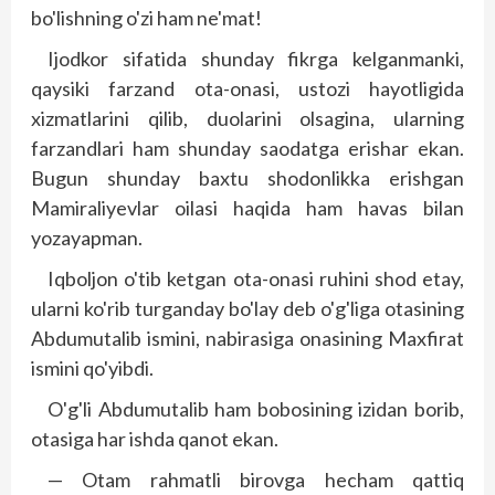
bo'lishning o'zi ham ne'mat!
Ijodkor sifatida shunday fikrga kelganmanki,
qaysiki farzand ota-onasi, ustozi hayotligida
xizmatlarini qilib, duolarini olsagina, ularning
farzandlari ham shunday saodatga erishar ekan.
Bugun shunday baxtu shodonlikka erishgan
Mamiraliyevlar oilasi haqida ham havas bilan
yozayapman.
Iqboljon o'tib ketgan ota-onasi ruhini shod etay,
ularni ko'rib turganday bo'lay deb o'g'liga otasining
Abdumutalib ismini, nabirasiga onasining Maxfirat
ismini qo'yibdi.
O'g'li Abdumutalib ham bobosining izidan borib,
otasiga har ishda qanot ekan.
— Otam rahmatli birovga hecham qattiq