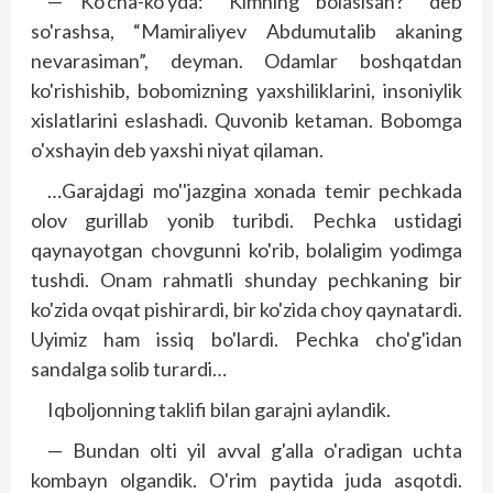
— Ko'cha-ko'yda: “Kimning bolasisan?” deb
so'rashsa, “Mamiraliyev Abdumutalib akaning
nevarasiman”, deyman. Odamlar boshqatdan
ko'rishishib, bobomizning yaxshiliklarini, insoniylik
xislatlarini eslashadi. Quvonib ketaman. Bobomga
o'xshayin deb yaxshi niyat qilaman.
…Garajdagi mo''jazgina xonada temir pechkada
olov gurillab yonib turibdi. Pechka ustidagi
qaynayotgan chovgunni ko'rib, bolaligim yodimga
tushdi. Onam rahmatli shunday pechkaning bir
ko'zida ovqat pishirardi, bir ko'zida choy qaynatardi.
Uyimiz ham issiq bo'lardi. Pechka cho'g'idan
sandalga solib turardi…
Iqboljonning taklifi bilan garajni aylandik.
— Bundan olti yil avval g'alla o'radigan uchta
kombayn olgandik. O'rim paytida juda asqotdi.