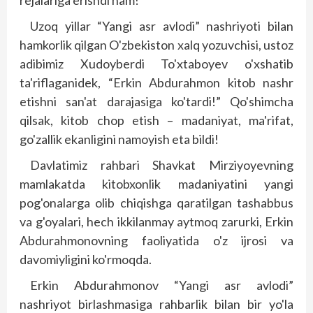
rejalariga erishdi ham!
Uzoq yillar “Yangi asr avlodi” nashriyoti bilan
hamkorlik qilgan O'zbekiston xalq yozuvchisi, ustoz
adibimiz Xudoyberdi To'xtaboyev o'xshatib
ta'riflaganidek, “Erkin Abdurahmon kitob nashr
etishni san'at darajasiga ko'tardi!” Qo'shimcha
qilsak, kitob chop etish – madaniyat, ma'rifat,
go'zallik ekanligini namoyish eta bildi!
Davlatimiz rahbari Shavkat Mirziyoyevning
mamlakatda kitobxonlik madaniyatini yangi
pog'onalarga olib chiqishga qaratilgan tashabbus
va g'oyalari, hech ikkilanmay aytmoq zarurki, Erkin
Abdurahmonovning faoliyatida o'z ijrosi va
davomiyligini ko'rmoqda.
Erkin Abdurahmonov “Yangi asr avlodi”
nashriyot birlashmasiga rahbarlik bilan bir yo'la