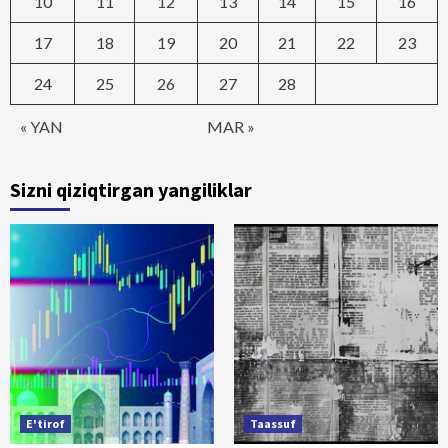
10
11
12
13
14
15
16
17
18
19
20
21
22
23
24
25
26
27
28
« YAN
MAR »
Sizni qiziqtirgan yangiliklar
E'tirof
Taassuf