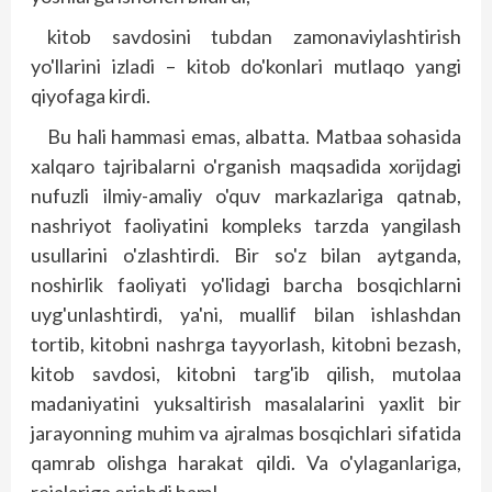
kitob savdosini tubdan zamonaviylashtirish
yo'llarini izladi – kitob do'konlari mutlaqo yangi
qiyofaga kirdi.
Bu hali hammasi emas, albatta. Matbaa sohasida
xalqaro tajribalarni o'rganish maqsadida xorijdagi
nufuzli ilmiy-amaliy o'quv markazlariga qatnab,
nashriyot faoliyatini kompleks tarzda yangilash
usullarini o'zlashtirdi. Bir so'z bilan aytganda,
noshirlik faoliyati yo'lidagi barcha bosqichlarni
uyg'unlashtirdi, ya'ni, muallif bilan ishlashdan
tortib, kitobni nashrga tayyorlash, kitobni bezash,
kitob savdosi, kitobni targ'ib qilish, mutolaa
madaniyatini yuksaltirish masalalarini yaxlit bir
jarayonning muhim va ajralmas bosqichlari sifatida
qamrab olishga harakat qildi. Va o'ylaganlariga,