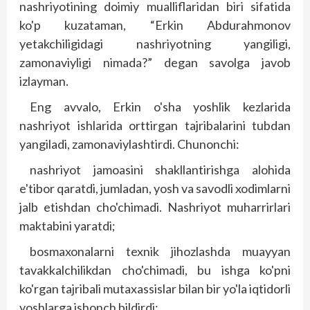
nashriyotining doimiy mualliflaridan biri sifatida
ko'p kuzataman, “Erkin Abdurahmonov
yetakchiligidagi nashriyotning yangiligi,
zamonaviyligi nimada?” degan savolga javob
izlayman.
Eng avvalo, Erkin o'sha yoshlik kezlarida
nashriyot ishlarida orttirgan tajribalarini tubdan
yangiladi, zamonaviylashtirdi. Chunonchi:
nashriyot jamoasini shakllantirishga alohida
e'tibor qaratdi, jumladan, yosh va savodli xodimlarni
jalb etishdan cho'chimadi. Nashriyot muharrirlari
maktabini yaratdi;
bosmaxonalarni texnik jihozlashda muayyan
tavakkalchilikdan cho'chimadi, bu ishga ko'pni
ko'rgan tajribali mutaxassislar bilan bir yo'la iqtidorli
yoshlarga ishonch bildirdi;