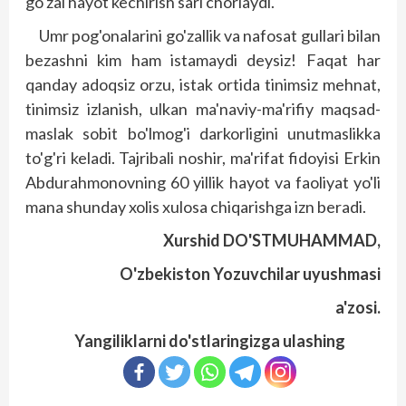
go'zal hayot kechirish sari chorlaydi.
Umr pog'onalarini go'zallik va nafosat gullari bilan
bezashni kim ham istamaydi deysiz! Faqat har
qanday adoqsiz orzu, istak ortida tinimsiz mehnat,
tinimsiz izlanish, ulkan ma'naviy-ma'rifiy maqsad-
maslak sobit bo'lmog'i darkorligini unutmaslikka
to'g'ri keladi. Tajribali noshir, ma'rifat fidoyisi Erkin
Abdurahmonovning 60 yillik hayot va faoliyat yo'li
mana shunday xolis xulosa chiqarishga izn beradi.
Xurshid DO'STMUHAMMAD,
O'zbekiston Yozuvchilar uyushmasi
a'zosi.
Yangiliklarni do'stlaringizga ulashing