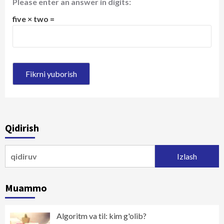
Please enter an answer in digits:
five × two =
Qidirish
Qidirshish:
Muammo
Algoritm va til: kim g'olib?