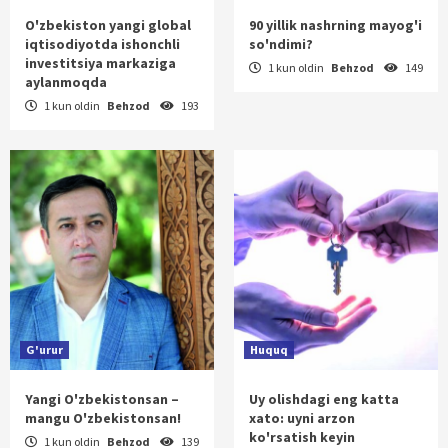
O'zbekiston yangi global
90 yillik nashrning mayog'i
iqtisodiyotda ishonchli
so'ndimi?
investitsiya markaziga
1 kun oldin
Behzod
149
aylanmoqda
1 kun oldin
Behzod
193
G'urur
Huquq
Yangi O'zbekistonsan –
Uy olishdagi eng katta
mangu O'zbekistonsan!
xato: uyni arzon
ko'rsatish keyin
1 kun oldin
Behzod
139