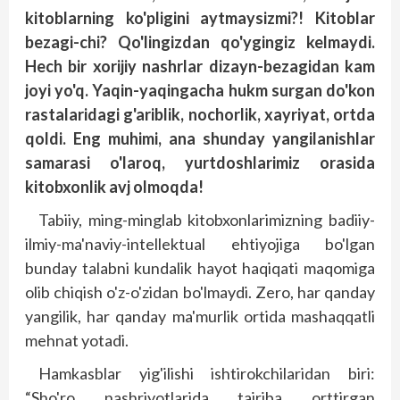
kitoblarning ko'pligini aytmaysizmi?! Kitoblar
bezagi-chi? Qo'lingizdan qo'ygingiz kelmaydi.
Hech bir xorijiy nashrlar dizayn-bezagidan kam
joyi yo'q. Yaqin-yaqingacha hukm surgan do'kon
rastalaridagi g'ariblik, nochorlik, xayriyat, ortda
qoldi. Eng muhimi, ana shunday yangilanishlar
samarasi o'laroq, yurtdoshlarimiz orasida
kitobxonlik avj olmoqda!
Tabiiy, ming-minglab kitobxonlarimizning badiiy-
ilmiy-ma'naviy-intellektual ehtiyojiga bo'lgan
bunday talabni kundalik hayot haqiqati maqomiga
olib chiqish o'z-o'zidan bo'lmaydi. Zero, har qanday
yangilik, har qanday ma'murlik ortida mashaqqatli
mehnat yotadi.
Hamkasblar yig'ilishi ishtirokchilaridan biri:
“Sho'ro nashriyotlarida tajriba orttirgan