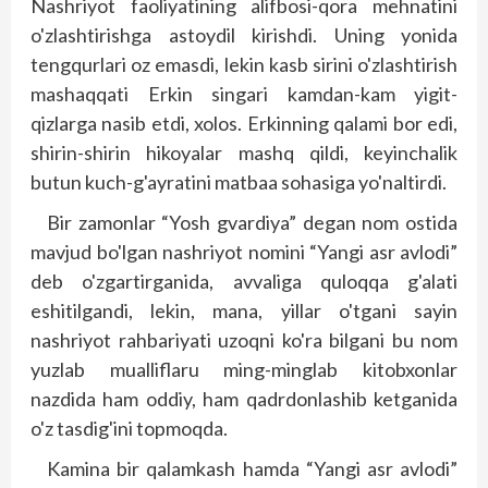
Nashriyot faoliyatining alifbosi-qora mehnatini
o'zlashtirishga astoydil kirishdi. Uning yonida
tengqurlari oz emasdi, lekin kasb sirini o'zlashtirish
mashaqqati Erkin singari kamdan-kam yigit-
qizlarga nasib etdi, xolos. Erkinning qalami bor edi,
shirin-shirin hikoyalar mashq qildi, keyinchalik
butun kuch-g'ayratini matbaa sohasiga yo'naltirdi.
Bir zamonlar “Yosh gvardiya” degan nom ostida
mavjud bo'lgan nashriyot nomini “Yangi asr avlodi”
deb o'zgartirganida, avvaliga quloqqa g'alati
eshitilgandi, lekin, mana, yillar o'tgani sayin
nashriyot rahbariyati uzoqni ko'ra bilgani bu nom
yuzlab mualliflaru ming-minglab kitobxonlar
nazdida ham oddiy, ham qadrdonlashib ketganida
o'z tasdig'ini topmoqda.
Kamina bir qalamkash hamda “Yangi asr avlodi”