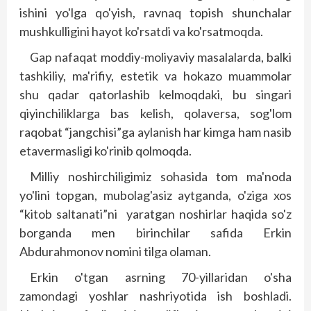
ishini yo'lga qo'yish, ravnaq topish shunchalar
mushkulligini hayot ko'rsatdi va ko'rsatmoqda.
Gap nafaqat moddiy-moliyaviy masalalarda, balki
tashkiliy, ma'rifiy, estetik va hokazo muammolar
shu qadar qatorlashib kelmoqdaki, bu singari
qiyinchiliklarga bas kelish, qolaversa, sog'lom
raqobat “jangchisi”ga aylanish har kimga ham nasib
etavermasligi ko'rinib qolmoqda.
Milliy noshirchiligimiz sohasida tom ma'noda
yo'lini topgan, mubolag'asiz aytganda, o'ziga xos
“kitob saltanati”ni yaratgan noshirlar haqida so'z
borganda men birinchilar safida Erkin
Abdurahmonov nomini tilga olaman.
Erkin o'tgan asrning 70-yillaridan o'sha
zamondagi yoshlar nashriyotida ish boshladi.