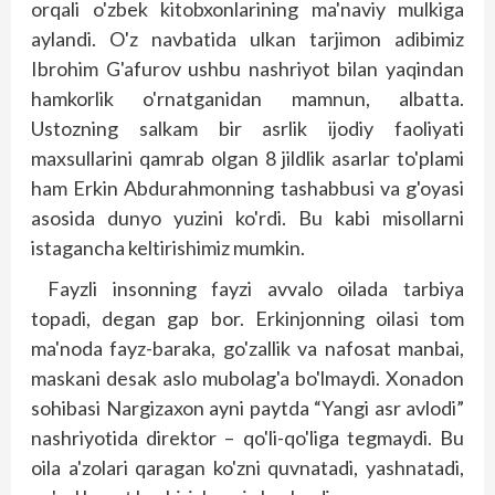
orqali o'zbek kitobxonlarining ma'naviy mulkiga
aylandi. O'z navbatida ulkan tarjimon adibimiz
Ibrohim G'afurov ushbu nashriyot bilan yaqindan
hamkorlik o'rnatganidan mamnun, albatta.
Ustozning salkam bir asrlik ijodiy faoliyati
maxsullarini qamrab olgan 8 jildlik asarlar to'plami
ham Erkin Abdurahmonning tashabbusi va g'oyasi
asosida dunyo yuzini ko'rdi. Bu kabi misollarni
istagancha keltirishimiz mumkin.
Fayzli insonning fayzi avvalo oilada tarbiya
topadi, degan gap bor. Erkinjonning oilasi tom
ma'noda fayz-baraka, go'zallik va nafosat manbai,
maskani desak aslo mubolag'a bo'lmaydi. Xonadon
sohibasi Nargizaxon ayni paytda “Yangi asr avlodi”
nashriyotida direktor – qo'li-qo'liga tegmaydi. Bu
oila a'zolari qaragan ko'zni quvnatadi, yashnatadi,