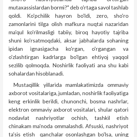
mutaxassislardan bormi?” deb o'rtaga savol tashlab
qoldi. Ko'pchilik hayron bo'ldi, zero, sho'ro
zamonlarini tilga olish mafkura nuqtai nazaridan
ma'qul ko'rilmasligi tabiiy, biroq hayotiy tajriba
shuni ko'rsatmoqdaki, aksar jabhalarda sohaning
ipidan ignasigacha ko'rgan, o'rgangan va
o'zlashtirgan kadrlarga bo'lgan ehtiyoj yaqqol
sezilib qolmoqda. Noshirlik faoliyati ana shu kabi
sohalardan hisoblanadi.
Mustaqillik yillarida mamlakatimizda ommaviy
axborot vositalariga, jumladan, noshirlik faoliyatiga
keng erkinlik berildi, chunonchi, bosma nashrlar,
elektron ommaviy axborot vositalari, shular qatori
nodavlat nashriyotlar ochish, tashkil etish
chinakam ma'noda ommalashdi. Afsuski, nashriyot
ta'sis etish qanchalar osonlashgan bo'lsa, uning