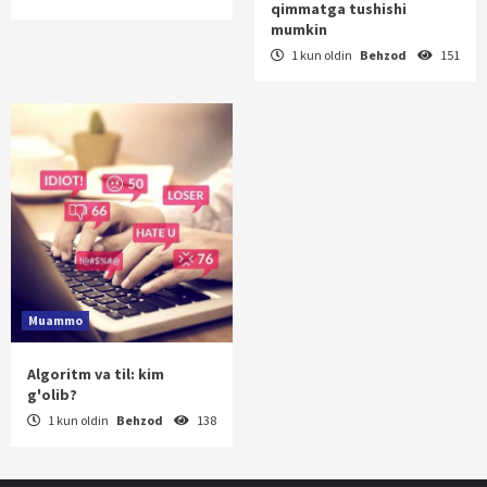
qimmatga tushishi
mumkin
1 kun oldin
Behzod
151
Muammo
Algoritm va til: kim
g'olib?
1 kun oldin
Behzod
138