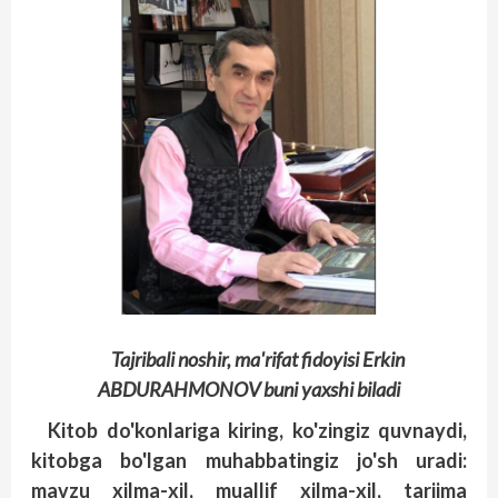
Tajribali noshir, ma'rifat fidoyisi Erkin
ABDURAHMONOV buni yaxshi biladi
Kitob do'konlariga kiring, ko'zingiz quvnaydi,
kitobga bo'lgan muhabbatingiz jo'sh uradi:
mavzu xilma-xil, muallif xilma-xil, tarjima