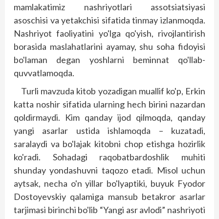
mamlakatimiz nashriyotlari assotsiatsiyasi
asoschisi va yetakchisi sifatida tinmay izlanmoqda.
Nashriyot faoliyatini yo'lga qo'yish, rivojlantirish
borasida maslahatlarini ayamay, shu soha fidoyisi
bo'laman degan yoshlarni beminnat qo'llab-
quvvatlamoqda.
Turli mavzuda kitob yozadigan muallif ko'p, Erkin
katta noshir sifatida ularning hech birini nazardan
qoldirmaydi. Kim qanday ijod qilmoqda, qanday
yangi asarlar ustida ishlamoqda – kuzatadi,
saralaydi va bo'lajak kitobni chop etishga hozirlik
ko'radi. Sohadagi raqobatbardoshlik muhiti
shunday yondashuvni taqozo etadi. Misol uchun
aytsak, necha o'n yillar bo'lyaptiki, buyuk Fyodor
Dostoyevskiy qalamiga mansub betakror asarlar
tarjimasi birinchi bo'lib “Yangi asr avlodi” nashriyoti