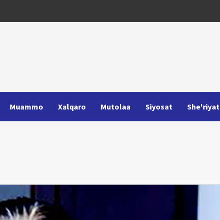
Muammo
Xalqaro
Mutolaa
Siyosat
She'riyat