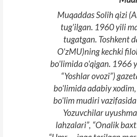
Muqaddas Solih qizi 
tug'ilgan. 1960 yili 
tugatgan. Toshkent da
O'zMU)ning kechki filol
bo'limida o'qigan. 1966 y
“Yoshlar ovozi”) gazet
bo'limida adabiy xodim, 
bo'lim mudiri vazifasid
Yozuvchilar uyushmas
lahzalari”, “Onalik baxti