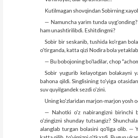
Kutilmagan shovqindan Sobirning xayoli b
— Namuncha yarim tunda uyg'onding? 
ham unashtirilibdi. Eshitdingmi?
Sobir bir seskanib, tushida ko'rgan bo
o'tirganda, katta qizi Nodira bola yetaklab 
— Bu bobojoning bo'ladilar, chop “achom
Sobir yugurib kelayotgan bolakayni yar
bahona qildi. Singlisining to'yiga otasi
suv quyilgandek sezdi o'zini.
Uning ko'zlaridan marjon-marjon yosh o
— Nahotki o'z nabirangizni birinchi b
o'zingizni shunday tutsangiz? Shunchala
alanglab turgan bolasini qo'liga olib. —
katta qilib, to'yimizni o'tkazdi. Bugun uk