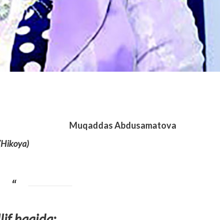
Muqaddas Abdusamatova
(Hikoya)
if haqida: