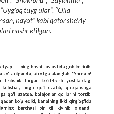
jon”, “Shukrona”, “Saylanma”,
 “Uyg'oq tuyg'ular”, “Oila
san, hayot” kabi qator she'riy
lari nashr etilgan.
etyapti. Uning boshi suv ustida goh ko'rinib,
ga ko'tarilganda, atrofga alanglab, “Yordam!
 tizilishib turgan to'rt-besh yoshlardagi
b kulishar, unga qo'l uzatib, qutqarishga
ga qo'l uzatsa, bolajonlar qo'llarini tortib,
 qadar ko'p ediki, kanalning ikki qirg'og'ida
ularning barchasi bir xil kiyinib olgandi.