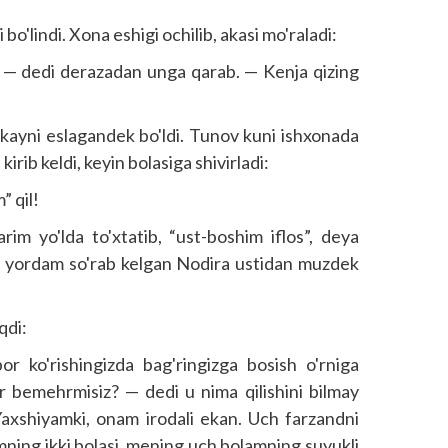
o'lindi. Xona eshigi ochilib, akasi mo'raladi:
— dedi derazadan unga qarab. — Kenja qizing
lakayni eslagandek bo'ldi. Tunov kuni ishxonada
kirib keldi, keyin bolasiga shivirladi:
” qil!
im yo'lda to'xtatib, “ust-boshim iflos”, deya
dan yordam so'rab kelgan Nodira ustidan muzdek
qdi:
or ko'rishingizda bag'ringizga bosish o'rniga
r bemehrmisiz? — dedi u nima qilishini bilmay
 Yaxshiyamki, onam irodali ekan. Uch farzandni
amning ikki bolasi, mening uch bolamning suyukli