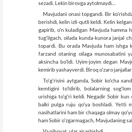
sezadi. Lekin birovga aytolmaydi…
Mavjudani onasi topgandi. Bir ko'rishda 
berishdi, kelin izli-qutli keldi. Kelin kelga
gapirib, o'n kuladigan Mavjuda hamma hav
tug'ilgach, oilada kunda-kunora janjal ch
topardi. Bu orada Mavjuda ham ishga ki
farzand otaning oilaga munosabatini y
aksincha bo'ldi. Uyim-joyim degan Mavj
kemirib yashayverdi. Biroq o'zaro janjallar 
To'g'risini aytganda, Sobir ko'cha xan
kemtigini to'ldirib, bolalarning sog'l
urishiga to'g'ri keldi. Negadir Sobir kun
balki pulga ruju qo'ya boshladi. Yetti 
nasihatlarini ham bir chaqaga olmay qo'yd
ham Sobir o'zgarmagach, Mavjudaning sa
Va nihoyat, ular ajrashishdi…