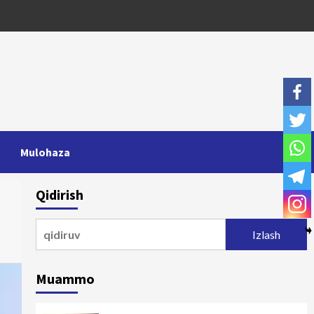
Mulohaza
Qidirish
Qidirshish:
Muammo