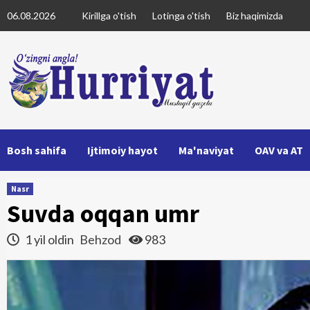
Skip
06.08.2026
Kirillga o'tish
Lotinga o'tish
Biz haqimizda
to
content
Bosh sahifa
Ijtimoiy hayot
Ma'naviyat
OAV va AT
Nasr
Suvda oqqan umr
1 yil oldin
Behzod
983