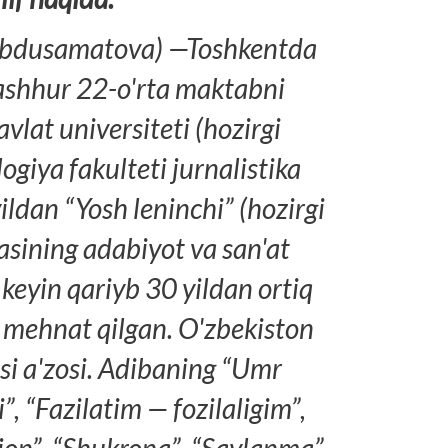
(Abdusamatova) —Toshkentda
mashhur 22-o'rta maktabni
vlat universiteti (hozirgi
ogiya fakulteti jurnalistika
ildan “Yosh leninchi” (hozirgi
asining adabiyot va san'at
keyin qariyb 30 yildan ortiq
a mehnat qilgan. O'zbekiston
i a'zosi. Adibaning “Umr
”, “Fazilatim — fozilaligim”,