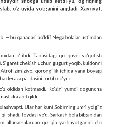
daydir shoxga urilib ketdi-yu, og'riqning
slab, o'z uyida yotganini angladi. Xayriyat,
lib, — bu qanaqasi bo'ldi? Nega bolalar ustimdan
midan o'tibdi. Tanasidagi qo'rquvni yo'qotish
di. Sigaret chekish uchun gugurt yoqib, kuldonni
 Atrof zim-ziyo, qorong'ilik ichida yana boyagi
ha deraza pardasini tortib qo'ydi.
ko'z oldidan ketmasdi. Ko'zini yumdi deguncha
maslikka ahd qildi.
lashyapti. Ular har kuni Sobirning umri yolg'iz
qilishadi, foydasi yo'q. Sarkash bola bilganidan
m allanarsalardan qo'rqib yashayotganini o'zi