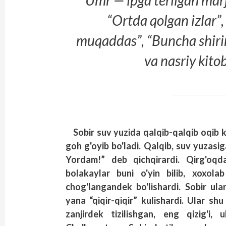
“Umr — ipga terilgan mar
“Ortda qolgan izlar”,
muqaddas”, “Buncha shirin
va nasriy kitob
Sobir suv yuzida qalqib-qalqib oqib k
goh g'oyib bo'ladi. Qalqib, suv yuzasi
Yordam!” deb qichqirardi. Qirg'oqda
bolakaylar buni o'yin bilib, xoxola
chog'langandek bo'lishardi. Sobir ular
yana “qiqir-qiqir” kulishardi. Ular shu
zanjirdek tizilishgan, eng qizig'i, 