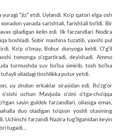
yuragi “jiz” etdi. Uylandi. Ko'p qatori elga osh
n xonadon yanada sarishtali, farishtali bo'ldi. Bir
as qiladigan kelin edi. Ilk farzandlari Nodira
iqa boshladi. Sobir mashina tuzatib, yaxshi pul
rdi. Ko'p o'tmay, Bobur dunyoga keldi. O'g'il
axshi tomonga o'zgartiradi, deyishadi. Ammo
uda turmushda suv bo'lsa simirib, tosh bo'lsa
tufayli oiladagi tinchlikka putur yetdi.
don, uy zindon erkaklar sirasidan edi. Ro'zg'or
om o'sishi uchun Mavjuda o'zini o'tga-cho'qqa
 o'tgan sayin guldek farzandlari, oilasiga emas,
mahalla duo oladigan to'qson yoshli otasining
i. Uchinchi farzandi Nazira tug'ilganidan keyin
bri tugadi…