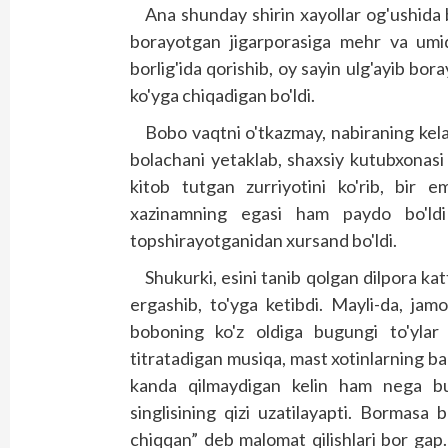
Ana shunday shirin xayollar og'ushida 
borayotgan jigarporasiga mehr va umid 
borlig'ida qorishib, oy sayin ulg'ayib bora
ko'yga chiqadigan bo'ldi.
Bobo vaqtni o'tkazmay, nabiraning kelaj
bolachani yetaklab, shaxsiy kutubxonasi ol
kitob tutgan zurriyotini ko'rib, bir 
xazinamning egasi ham paydo bo'ldi!”
topshirayotganidan xursand bo'ldi.
Shukurki, esini tanib qolgan dilpora ka
ergashib, to'yga ketibdi. Mayli-da, jamoa
boboning ko'z oldiga bugungi to'ylar 
titratadigan musiqa, mast xotinlarning ba
kanda qilmaydigan kelin ham nega bu
singlisining qizi uzatilayapti. Bormasa 
chiqqan” deb malomat qilishlari bor gap.