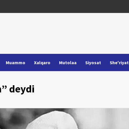
Muammo
Xalqaro
Mutolaa
Siyosat
She'riyat
” deydi