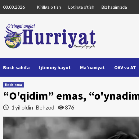
Skip
08.08.2026
Kirillga o'tish
Lotinga o'tish
Biz haqimizda
to
content
Bosh sahifa
Ijtimoiy hayot
Ma'naviyat
OAV va AT
Kechinma
“O'qidim” emas, “o'ynadim
1 yil oldin
Behzod
876