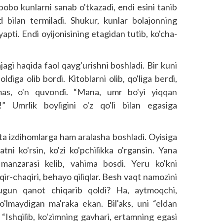
bobo kunlarni sanab o'tkazadi, endi esini tanib
bilan termiladi. Shukur, kunlar bolajonning
yapti. Endi oyijonisining etagidan tutib, ko'cha-
agi haqida faol qayg'urishni boshladi. Bir kuni
diga olib bordi. Kitoblarni olib, qo'liga berdi,
emas, o'n quvondi. “Mana, umr bo'yi yiqqan
 Umrlik boyligini o'z qo'li bilan egasiga
tta izdihomlarga ham aralasha boshladi. Oyisiga
tni ko'rsin, ko'zi ko'pchilikka o'rgansin. Yana
manzarasi kelib, vahima bosdi. Yeru ko'kni
qir-chaqiri, behayo qiliqlar. Besh vaqt namozini
gun qanot chiqarib qoldi? Ha, aytmoqchi,
bo'lmaydigan ma'raka ekan. Bil'aks, uni “eldan
 “Ishqilib, ko'zimning gavhari, ertamning egasi