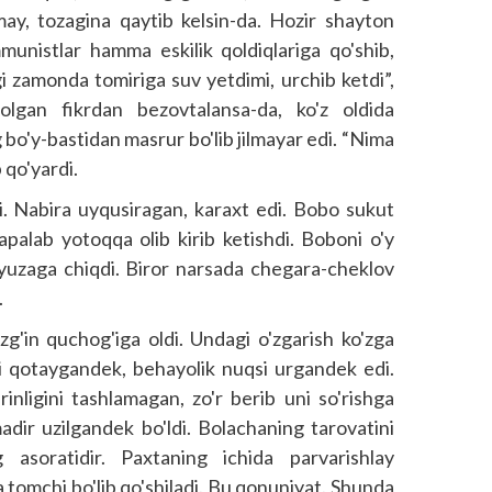
ay, tozagina qaytib kelsin-da. Hozir shayton
mmunistlar hamma eskilik qoldiqlariga qo'shib,
i zamonda tomiriga suv yetdimi, urchib ketdi”,
olgan fikrdan bezovtalansa-da, ko'z oldida
bo'y-bastidan masrur bo'lib jilmayar edi. “Nima
 qo'yardi.
i. Nabira uyqusiragan, karaxt edi. Bobo sukut
papalab yotoqqa olib kirib ketishdi. Boboni o'y
yuzaga chiqdi. Biror narsada chegara-cheklov
.
zg'in quchog'iga oldi. Undagi o'zgarish ko'zga
ri qotaygandek, behayolik nuqsi urgandek edi.
inligini tashlamagan, zo'r berib uni so'rishga
adir uzilgandek bo'ldi. Bolachaning tarovatini
g asoratidir. Paxtaning ichida parvarishlay
tomchi bo'lib qo'shiladi. Bu qonuniyat. Shunda