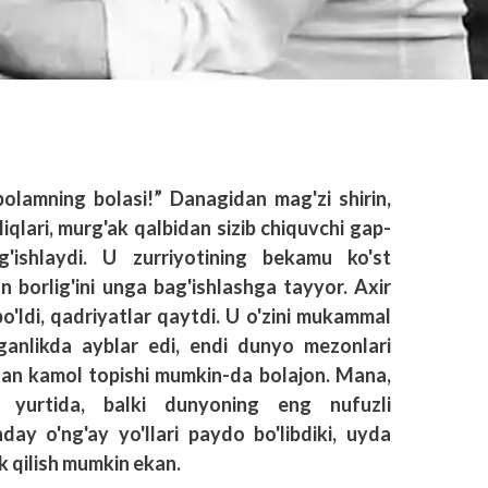
bolamning bolasi!” Danagidan mag'zi shirin,
liqlari, murg'ak qalbidan sizib chiquvchi gap-
'ishlaydi. U zurriyotining bekamu ko'st
tun borlig'ini unga bag'ishlashga tayyor. Axir
 bo'ldi, qadriyatlar qaytdi. U o'zini mukammal
ganlikda ayblar edi, endi dunyo mezonlari
hatdan kamol topishi mumkin-da bolajon. Mana,
'z yurtida, balki dunyoning eng nufuzli
nday o'ng'ay yo'llari paydo bo'libdiki, uyda
ik qilish mumkin ekan.