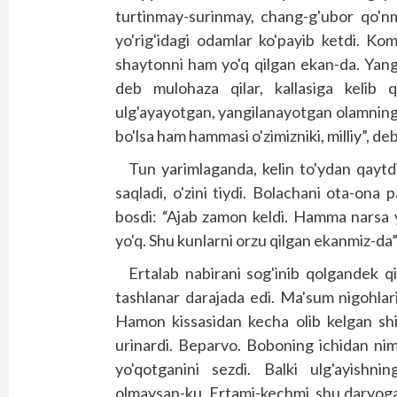
turtinmay-surinmay, chang-g'ubor qo'nm
yo'rig'idagi odamlar ko'payib ketdi. Ko
shaytonni ham yo'q qilgan ekan-da. Yang
deb mulohaza qilar, kallasiga kelib q
ulg'ayayotgan, yangilanayotgan olamning 
bo'lsa ham hammasi o'zimizniki, milliy”, deb
Tun yarimlaganda, kelin to'ydan qaytd
saqladi, o'zini tiydi. Bolachani ota-ona 
bosdi: “Ajab zamon keldi. Hamma narsa 
yo'q. Shu kunlarni orzu qilgan ekanmiz-da”
Ertalab nabirani sog'inib qolgandek qi
tashlanar darajada edi. Ma'sum nigohla
Hamon kissasidan kecha olib kelgan shir
urinardi. Beparvo. Boboning ichidan nim
yo'qotganini sezdi. Balki ulg'ayishnin
olmaysan-ku. Ertami-kechmi, shu daryoga 