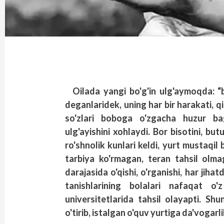
Oilada yangi bo'g'in ulg'aymoqda: “
deganlaridek, uning har bir harakati, qi
so'zlari boboga o'zgacha huzur bag
ulg'ayishini xohlaydi. Bor bisotini, bu
ro'shnolik kunlari keldi, yurt mustaqil
tarbiya ko'rmagan, teran tahsil olma
darajasida o'qishi, o'rganishi, har ji
tanishlarining bolalari nafaqat o
universitetlarida tahsil olayapti. Shu
o'tirib, istalgan o'quv yurtiga da'vogarl