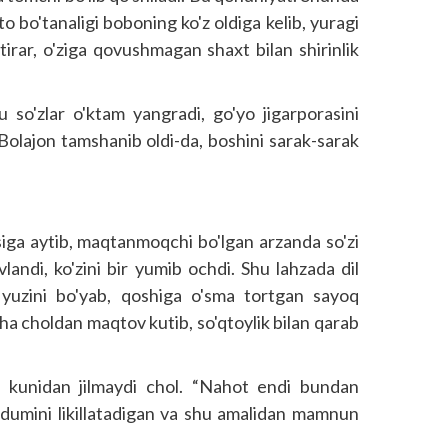
 bo'tanaligi boboning ko'z oldiga kelib, yuragi
tirar, o'ziga qovushmagan shaxt bilan shirinlik
 so'zlar o'ktam yangradi, go'yo jigarporasini
. Bolajon tamshanib oldi-da, boshini sarak-sarak
iga aytib, maqtanmoqchi bo'lgan arzanda so'zi
vlandi, ko'zini bir yumib ochdi. Shu lahzada dil
n, yuzini bo'yab, qoshiga o'sma tortgan sayoq
ha choldan maqtov kutib, so'qtoylik bilan qarab
g kunidan jilmaydi chol. “Nahot endi bundan
a dumini likillatadigan va shu amalidan mamnun