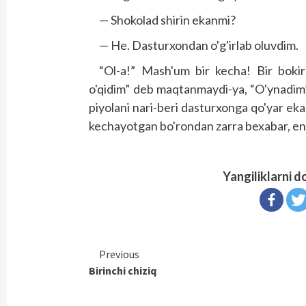
— Shokolad shirin ekanmi?
— He. Dasturxondan o'g'irlab oluvdim.
“Ol-a!” Mash'um bir kecha! Bir bokir
o'qidim” deb maqtanmaydi-ya, “O'ynadim” 
piyolani nari-beri dasturxonga qo'yar eka
kechayotgan bo'rondan zarra bexabar, end
Yangiliklarni d
Continue
Previous
Birinchi chiziq
Reading