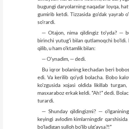
bugungi daryolarning naqadar loyqa, hatto
gumirib ketdi. Tizzasida go'dak yayrab o'
so'rardi.
— Otajon, nima qildingiz to'yda? — bu
birinchi yutug'i bilan qutlamoqchi bo'ldi
qilib, u ham o'ktamlik bilan:
— O'ynadim, — dedi.
Bu iqror bolaning kechadan beri bobos
edi. Va kerilib qo'ydi bolacha. Bobo kalo
ko'zgusida xojasi oldida likillab turga
masxaraboz erkak keldi. “Ah!” dedi. Bolac
turardi.
— Shunday qildingizmi? — o'lganinin
keyingi avlodim kimlarningdir qarshisid
bo'ladigan sulloh bo'lib ulg'aysa?!”