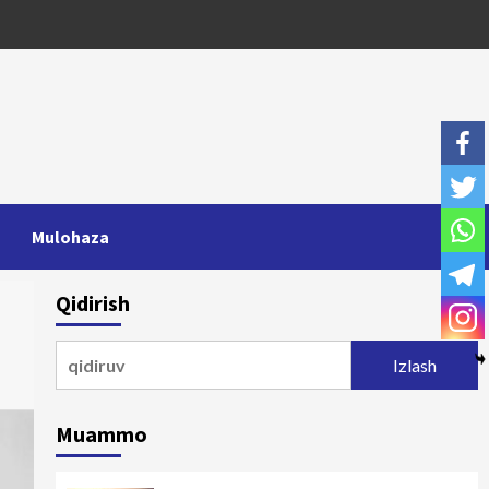
Mulohaza
Qidirish
Qidirshish:
Muammo