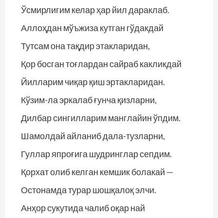
Ўсмирлигим келар ҳар йил дараклаб.
Аллоҳдан мўъжиза кутган гўдакдай
Тутсам она тақдир этакларидан,
Қор босган тоғлардан сайраб какликдай
Йилларим чиқар қиш эртакларидан.
Кўзим-ла эркалаб ғунча қизларни,
Дилбар сингилларим манглайин ўпдим.
Шамолдай айланиб дала-тузларни,
Гуллар япроғига шудринглар сепдим.
Қорхат олиб келган кемшик болакай —
Остонамда турар шошқалоқ элчи.
Анҳор сукутида чалиб оқар най