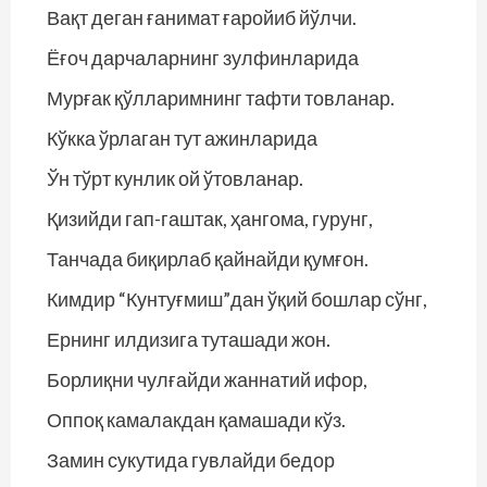
Вақт деган ғанимат ғаройиб йўлчи.
Ёғоч дарчаларнинг зулфинларида
Мурғак қўлларимнинг тафти товланар.
Кўкка ўрлаган тут ажинларида
Ўн тўрт кунлик ой ўтовланар.
Қизийди гап-гаштак, ҳангома, гурунг,
Танчада биқирлаб қайнайди қумғон.
Кимдир “Кунтуғмиш”дан ўқий бошлар сўнг,
Ернинг илдизига туташади жон.
Борлиқни чулғайди жаннатий ифор,
Оппоқ камалакдан қамашади кўз.
Замин сукутида гувлайди бедор