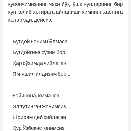
қувончимизнинг чеки йўқ, ўша кунларнинг бир
кун келиб хотирага айланиши кимнинг хаёлига
келар эди, дейсиз.
Буғдой ноним бўлмаса,
Буғдойгина сўзим бор.
Ҳар сўзимда чийлаган
Ям-яшил илдизим бор…
Ғойибона, юзма-юз
Эл тутинган жонимсиз.
Шоирам деб сийлаган
Ҳур Ўзбекистонимсиз.