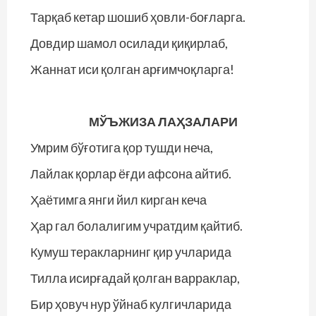
Тарқаб кетар шошиб ҳовли-боғларга.
Довдир шамол осилади қиқирлаб,
Жаннат иси қолган арғимчоқларга!
МЎЪЖИЗА ЛАҲЗАЛАРИ
Умрим бўғотига қор тушди неча,
Лайлак қорлар ёғди афсона айтиб.
Ҳаётимга янги йил кирган кеча
Ҳар гал болалигим учратдим қайтиб.
Кумуш теракларнинг қир учларида
Тилла исирғадай қолган варраклар,
Бир ҳовуч нур ўйнаб кулгичларида