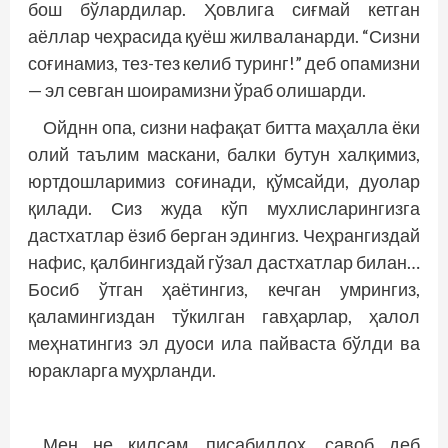
бош бўлардилар. Ҳовлига сиғмай кетган
аёллар чеҳрасида қуёш жилваланарди. “Сизни
соғинамиз, тез-тез келиб туринг!” деб опамизни
— эл севган шоирамизни ўраб олишарди.
Ойднн опа, сизни нафақат битта маҳалла ёки
олий таълим маскани, балки бутун халқимиз,
юртдошларимиз соғинади, қўмсайди, дуолар
қилади. Сиз жуда кўп мухлисларингизга
дастхатлар ёзиб берган эдингиз. Чеҳрангиздай
нафис, қалбингиздай гўзал дастхатлар билан…
Босиб ўтган ҳаётингиз, кечган умрингиз,
қаламингиздан тўкилган гавҳарлар, ҳалол
меҳнатингиз эл дуоси ила пайваста бўлди ва
юракларга муҳрланди.
Мен не қилсам, писабиллоҳ, савоб деб