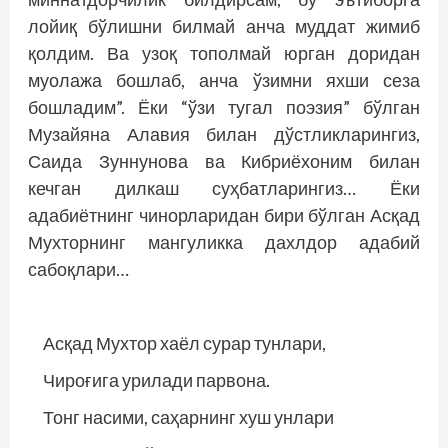
лойиқ бўлишни билмай анча муддат жимиб
қолдим. Ва узоқ тополмай юрган доридан
муолажа бошлаб, анча ўзимни яхши сеза
бошладим”. Ёки “ўзи тугал поэзия” бўлган
Музайяна Алавия билан дўстликларингиз,
Саида Зуннунова ва Кибриёхоним билан
кечган дилкаш суҳбатларингиз… Ёки
адабиётнинг чинорларидан бири бўлган Асқад
Мухторнинг мангуликка дахлдор адабий
сабоқлари…
Асқад Мухтор хаёл сурар тунлари,
Чироғига урилади парвона.
Тонг насими, саҳарнинг хуш унлари