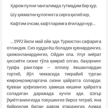
Ҳаром пулни чангалимда тутмадим бир қур.
Шу ҳикматни қулоғингга сирға қилиб юр,
Кафтим очсам, кафтларимга ёғилади нур…
…1992 йили май ойи эди Туркистон сафарига
отландик. Сиз худди ёш боладек қувнардингиз,
ҳаяжонланардингиз, Ойдин опа. Улуғ зиёрат
ҳиссиёти сизни тўла қамраб олган, баҳорнинг
турфа ранглари — ялпизу ёвшанлардан
тортиб, йўл чеккасида тикрайиб турган
юмронқозиқларгача сизни ҳайратга соларди.
Қувваи ҳофизангиз ҳамиша кишини ҳайратга
соладиган даражада кучли эди. Шеър
ўқиётганингизда товушингиз бироз титраб, яна
бийронлик билан давом этардингиз. Аҳмад