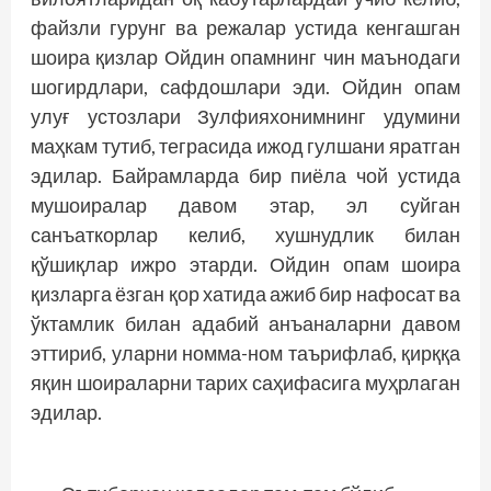
файзли гурунг ва режалар устида кенгашган
шоира қизлар Ойдин опамнинг чин маънодаги
шогирдлари, сафдошлари эди. Ойдин опам
улуғ устозлари Зулфияхонимнинг удумини
маҳкам тутиб, теграсида ижод гулшани яратган
эдилар. Байрамларда бир пиёла чой устида
мушоиралар давом этар, эл суйган
санъаткорлар келиб, хушнудлик билан
қўшиқлар ижро этарди. Ойдин опам шоира
қизларга ёзган қор хатида ажиб бир нафосат ва
ўктамлик билан адабий анъаналарни давом
эттириб, уларни номма-ном таърифлаб, қирққа
яқин шоираларни тарих саҳифасига муҳрлаган
эдилар.