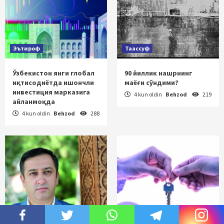
Эътироф
Таассуф
Ўзбекистон янги глобал
90 йиллик нашрнинг
иқтисодиётда ишончли
маёғи сўндими?
инвестиция марказига
4 kun oldin
Behzod
219
айланмоқда
4 kun oldin
Behzod
288