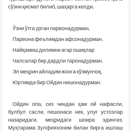
сўзни қисмат билиб, шаҳарга келди.
Ўзни ўтга урган парвонадурман,
Парвона феълимдан афсонадурман.
Найқамиш дилимни агар ошиқлар
Чалсалар бир дардли таронадурман.
Эл меҳрин айладим жонга кўзмунчоқ,
Юртимда бир Ойдин нишонадурман.
Ойдин опа, сиз чиндан ҳам ой нафасли,
булбул сасли, пешонаси нек, улуғ устозлар
назаридаги, меҳридаги шоира эдингиз.
Муҳтарама Зулфияхоним билан бирга ишлаш