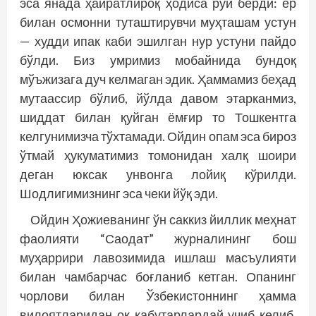
эса янада ҳайратлироқ ҳодиса рўй берди: ер
билан осмонни туташтирувчи муҳташам устун
— худди ипак каби эшилган нур устуни пайдо
бўлди. Биз умримиз мобайнида бундоқ
мўъжизага дуч келмаган эдик. Ҳаммамиз беҳад
мутаассир бўлиб, йўлда давом этарканмиз,
шиддат билан қуйган ёмғир то Тошкентга
келгунимизча тўхтамади. Ойдин опам эса бироз
ўтмай ҳукуматимиз томонидан халқ шоири
деган юксак унвонга лойиқ кўрилди.
Шодлигимизнинг эса чеки йўқ эди.
Ойдин Ҳожиеванинг ўн саккиз йиллик меҳнат
фаолияти “Саодат” журналининг бош
муҳаррири лавозимида ишлаш масъулияти
билан чамбарчас боғланиб кетган. Опанинг
чорлови билан Ўзбекистоннинг ҳамма
вилоятларидан оқ кабутарлардай учиб келиб,