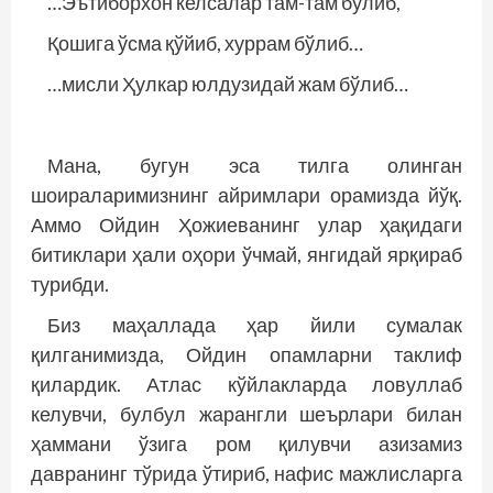
…Эътиборхон келсалар там-там бўлиб,
Қошига ўсма қўйиб, хуррам бўлиб…
…мисли Ҳулкар юлдузидай жам бўлиб…
Мана, бугун эса тилга олинган
шоираларимизнинг айримлари орамизда йўқ.
Аммо Ойдин Ҳожиеванинг улар ҳақидаги
битиклари ҳали оҳори ўчмай, янгидай ярқираб
турибди.
Биз маҳаллада ҳар йили сумалак
қилганимизда, Ойдин опамларни таклиф
қилардик. Атлас кўйлакларда ловуллаб
келувчи, булбул жарангли шеърлари билан
ҳаммани ўзига ром қилувчи азизамиз
давранинг тўрида ўтириб, нафис мажлисларга