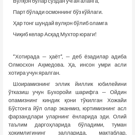
Вулқон бўлар сўздан учган аланга,
Парт бўлади осмоннинг бўз кўйлаги.
Ҳар тонг шундай вулқон бўлиб оламга
Чиқиб келар Асқад Мухтор юраги!
“Хотирада — ҳаёт”, — деб ёзадилар адиба
Олмосхон Аҳмедова. Ҳа, инсон умри асли
хотира учун яралган.
Шоирамизнинг эллик йиллик юбилейини
ўтказиш учун Бухоройи шарифга — Ойдин
опамизнинг киндик қони тўкилган Хожайи
Бўстонга йўл олар эканмиз, юртимизнинг асл
фарзандлари уларнинг ёнларида эди. Олий
таълим даргоҳларида бўладими, туман
ҳокимлигининг залларида, мактаблар,