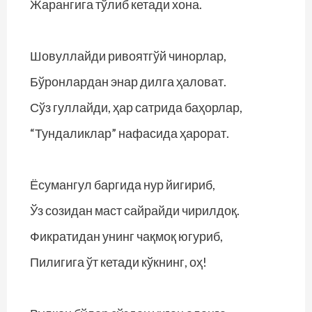
Жарангига тўлиб кетади хона.
Шовуллайди ривоятгўй чинорлар,
Бўронлардан энар дилга ҳаловат.
Сўз гуллайди, ҳар сатрида баҳорлар,
“Тундаликлар” нафасида ҳарорат.
Ёсумангул баргида нур йигириб,
Ўз созидан маст сайрайди чирилдоқ.
Фикратидан унинг чақмоқ югуриб,
Пилигига ўт кетади кўкнинг, оҳ!