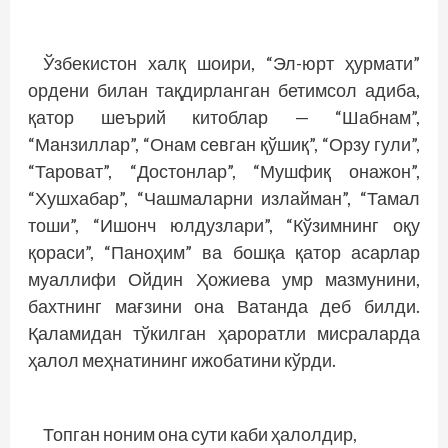
Ўзбекистон халқ шоири, “Эл-юрт ҳурмати”
ордени билан тақдирланган бетимсол адиба,
қатор шеърий китоблар — “Шабнам”,
“Манзиллар”, “Онам севган қўшиқ”, “Орзу гули”,
“Тароват”, “Достонлар”, “Мушфиқ онажон”,
“Хушхабар”, “Чашмаларни излайман”, “Тамал
тоши”, “Ишонч юлдузлари”, “Кўзимнинг оқу
қораси”, “Паноҳим” ва бошқа қатор асарлар
муаллифи Ойдин Ҳожиева умр мазмунини,
бахтнинг мағзини она Ватанда деб билди.
Қаламидан тўкилган ҳароратли мисраларда
ҳалол меҳнатининг ижобатини кўрди.
Топган ноним она сути каби ҳалолдир,