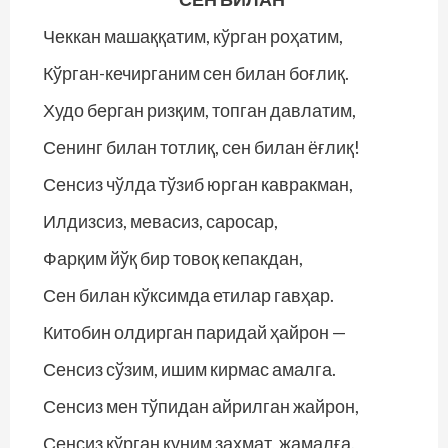
Чеккан машаққатим, кўрган роҳатим,
Кўрган-кечирганим сен билан боғлиқ.
Худо берган ризқим, топган давлатим,
Сенинг билан тотлиқ, сен билан ёғлиқ!
Сенсиз чўлда тўзиб юрган кавракман,
Илдизсиз, мевасиз, саросар,
Фарқим йўқ бир товоқ кепакдан,
Сен билан кўксимда етилар гавҳар.
Китобин олдирган паридай ҳайрон —
Сенсиз сўзим, ишим кирмас амалга.
Сенсиз мен тўпидан айрилган жайрон,
Сенсиз кўрган куним заҳмат, жамалға.