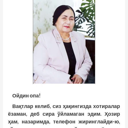
Ойдин опа!
Вақтлар келиб, сиз ҳақингизда хотиралар
ёзаман, деб сира ўйламаган эдим. Ҳозир
ҳам, назаримда, телефон жиринглайди-ю,