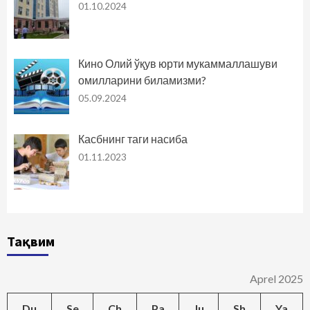
01.10.2024
Кино Олий ўқув юрти мукаммаллашуви
омилларини биламизми?
05.09.2024
Касбнинг таги насиба
01.11.2023
Тақвим
Aprel 2025
Du
Se
Ch
Pa
Ju
Sh
Ya