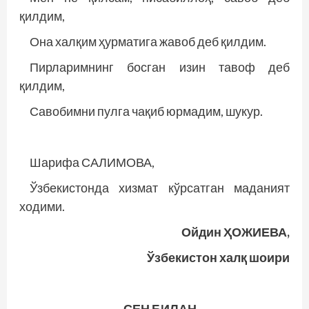
қилдим,
Она халқим ҳурматига жавоб деб қилдим.
Пирларимнинг босган изин тавоф деб
қилдим,
Савобимни пулга чақиб юрмадим, шукур.
Шарифа САЛИМОВА,
Ўзбекистонда хизмат кўрсатган маданият
ходими.
Ойдин ҲОЖИЕВА,
Ўзбекистон халқ шоири
СЕН БИЛАН