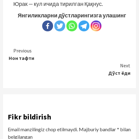
Юрак — кул ичида тирилган Қақнус.
Янгиликларни дўстларингизга улашинг
Continue
Previous
Нон тафти
Reading
Next
Дўст ёди
Fikr bildirish
Email manzilingiz chop etilmaydi.
Majburiy bandlar
*
bilan
belgilangan