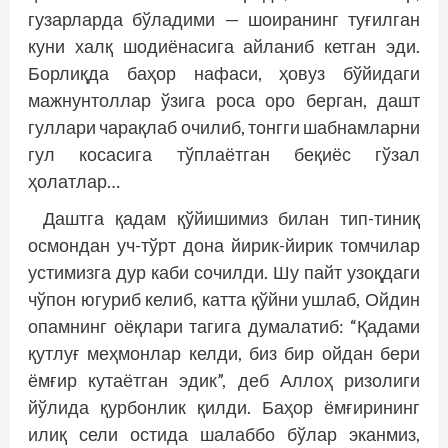
гузарларда бўладими — шоиранинг туғилган
куни халқ шодиёнасига айланиб кетган эди.
Борлиқда баҳор нафаси, ҳовуз бўйидаги
мажнунтоллар ўзига роса оро берган, дашт
гуллари чарақлаб очилиб, тонгги шабнамларни
гул косасига тўплаётган беқиёс гўзал
ҳолатлар…
Даштга қадам қўйишимиз билан тип-тиниқ
осмондан уч-тўрт дона йирик-йирик томчилар
устимизга дур каби сочилди. Шу пайт узоқдаги
чўпон югуриб келиб, катта қўйни ушлаб, Ойдин
опамнинг оёқлари тагига думалатиб: “Қадами
қутлуғ меҳмонлар келди, биз бир ойдан бери
ёмғир кутаётган эдик”, деб Аллоҳ ризолиги
йўлида қурбонлик қилди. Баҳор ёмғирининг
илиқ сели остида шалаббо бўлар эканмиз,