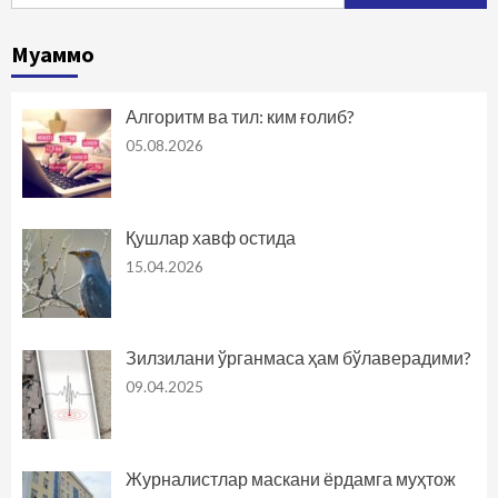
Муаммо
Алгоритм ва тил: ким ғолиб?
05.08.2026
Қушлар хавф остида
15.04.2026
Зилзилани ўрганмаса ҳам бўлаверадими?
09.04.2025
Журналистлар маскани ёрдамга муҳтож