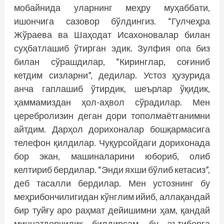
мобайнида уларнинг меҳру муҳаббати,
ишончига сазовор бўлдингиз. “Гулчеҳра
Жўраева ва Шаҳодат Исахоновалар билан
суҳбатлашиб ўтирган эдик. Зулфия опа биз
билан сўрашдилар, “Киринглар, соғиниб
кетдим сизларни”, дедилар. Устоз ҳузурида
анча гаплашиб ўтирдик, шеърлар ўқидик,
ҳаммамиздан ҳол-аҳвол сўрадилар. Мен
церебролизин деган дори тополмаётганимни
айтдим. Дарҳол дорихоналар бошқармасига
телефон қилдилар. Чуқурсойдаги дорихонада
бор экан, машиналарини юбориб, олиб
келтириб бердилар. “Энди яхши бўлиб кетасиз”,
деб тасалли бердилар. Мен устознинг бу
меҳрибончилигидан кўнглим ийиб, аллақандай
бир туйғу аро раҳмат дейишимни ҳам, қандай
миннатдорчилик билдирсам, бу эътиборга