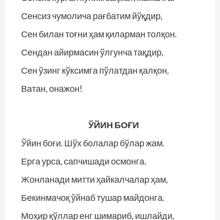
Сенсиз чумолича рағбатим йўқдир,
Сен билан тоғни ҳам қиларман толқон.
Сендан айирмасин ўлгунча тақдир,
Сен ўзинг кўксимга пўлатдан қалқон,
Ватан, онажон!
ЎЙИН БОҒИ
Ўйин боғи. Шўх болалар бўлар жам.
Ерга урса, сапчишади осмонга.
Жонланади митти ҳайкалчалар ҳам,
Бекинмачоқ ўйнаб тушар майдонга.
Моҳир қўллар енг шимариб, ишлайди,