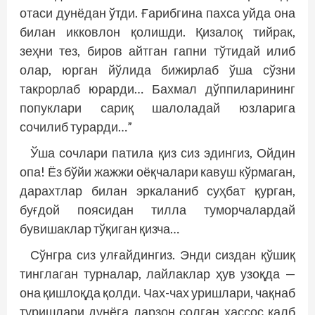
отаси дунёдан ўтди. Ғарибгина пахса уйда она
билан икковлон қолишди. Қизалоқ тийрак,
зеҳни тез, биров айтган гапни тўтидай илиб
олар, юрган йўлида бижирлаб ўша сўзни
такрорлаб юрарди… Бахмал дўппиларининг
попуклари сариқ шалоладай юзларига
сочилиб турарди…”
Ўша сочлари патила қиз сиз эдингиз, Ойдин
опа! Ёз бўйи жажжи оёқчалари кавуш кўрмаган,
дарахтлар билан эркаланиб суҳбат қурган,
буғдой поясидан тилла туморчалардай
бувишаклар тўқиган қизча…
Сўнгра сиз улғайдингиз. Энди сиздан қўшиқ
тинглаган турналар, лайлаклар ҳув узоқда —
она қишлоқда қолди. Чах-чах уришлари, чақнаб
туришлари дунёга ларзон солган ҳассос қалб