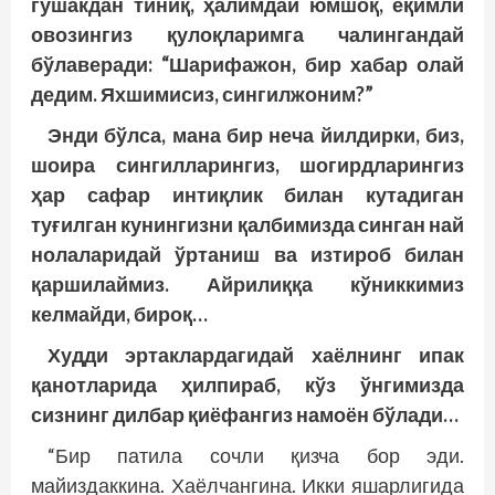
гўшакдан тиниқ, ҳалимдай юмшоқ, ёқимли
овозингиз қулоқларимга чалингандай
бўлаверади: “Шарифажон, бир хабар олай
дедим. Яхшимисиз, сингилжоним?”
Энди бўлса, мана бир неча йилдирки, биз,
шоира сингилларингиз, шогирдларингиз
ҳар сафар интиқлик билан кутадиган
туғилган кунингизни қалбимизда синган най
нолаларидай ўртаниш ва изтироб билан
қаршилаймиз. Айрилиққа кўниккимиз
келмайди, бироқ…
Худди эртаклардагидай хаёлнинг ипак
қанотларида ҳилпираб, кўз ўнгимизда
сизнинг дилбар қиёфангиз намоён бўлади…
“Бир патила сочли қизча бор эди.
майиздаккина. Хаёлчангина. Икки яшарлигида