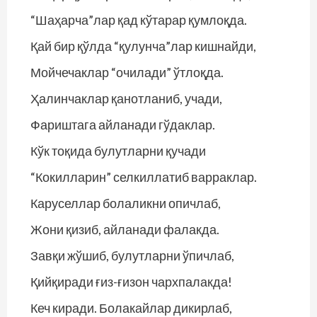
“Шаҳарча”лар қад кўтарар қумлоқда.
Қай бир қўлда “қулунча”лар кишнайди,
Мойчечаклар “очилади” ўтлоқда.
Ҳалинчаклар қанотланиб, учади,
Фариштага айланади гўдаклар.
Кўк тоқида булутларни қучади
“Кокилларин” селкиллатиб варраклар.
Каруселлар болаликни опичлаб,
Жони қизиб, айланади фалакда.
Завқи жўшиб, булутларни ўпичлаб,
Қийқиради ғиз-ғизон чархпалакда!
Кеч киради. Болакайлар дикирлаб,