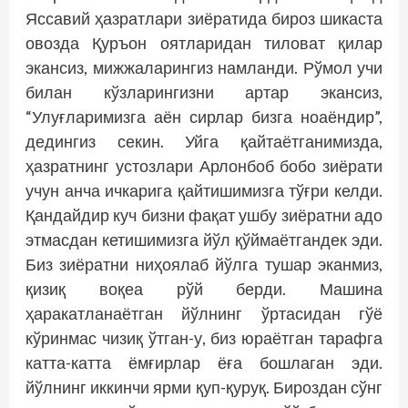
Яссавий ҳазратлари зиёратида бироз шикаста
овозда Қуръон оятларидан тиловат қилар
экансиз, мижжаларингиз намланди. Рўмол учи
билан кўзларингизни артар экансиз,
“Улуғларимизга аён сирлар бизга ноаёндир”,
дедингиз секин. Уйга қайтаётганимизда,
ҳазратнинг устозлари Арлонбоб бобо зиёрати
учун анча ичкарига қайтишимизга тўғри келди.
Қандайдир куч бизни фақат ушбу зиёратни адо
этмасдан кетишимизга йўл қўймаётгандек эди.
Биз зиёратни ниҳоялаб йўлга тушар эканмиз,
қизиқ воқеа рўй берди. Машина
ҳаракатланаётган йўлнинг ўртасидан гўё
кўринмас чизиқ ўтган-у, биз юраётган тарафга
катта-катта ёмғирлар ёға бошлаган эди.
йўлнинг иккинчи ярми қуп-қуруқ. Бироздан сўнг