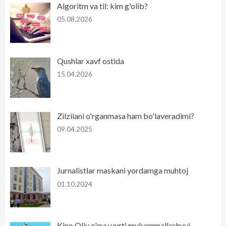
Algoritm va til: kim g'olib?
05.08.2026
Qushlar xavf ostida
15.04.2026
Zilzilani o'rganmasa ham bo'laveradimi?
09.04.2025
Jurnalistlar maskani yordamga muhtoj
01.10.2024
Kino Oliy o'quv yurti mukammallashuvi