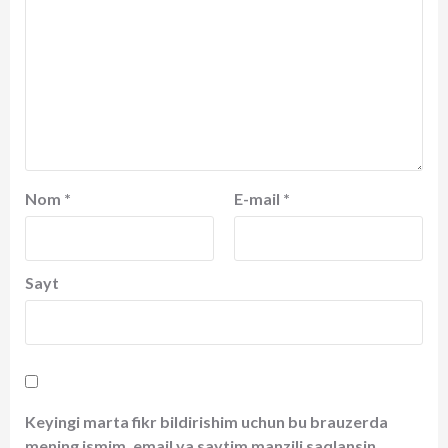
Nom
*
E-mail
*
Sayt
Keyingi marta fikr bildirishim uchun bu brauzerda
mening ismim, email va saytim manzili saqlansin.