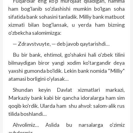
Fuqarolar eng ko'p murojaat qiladigan, hamma
ham bog'lanib so'zlashishi mumkin bo'lgan soha
sifatida bank sohasini tanladik. Milliy bank matbuot
xizmati bilan bog'lansak, u yerda ham bizning
o'zbekcha salomimizga:
— Zdravstvuyte, — deb javob qaytarishdi…
Bu bir bank, ehtimol, go'shakni hali o'zbek tilini
bilmaydigan biror yangi xodim ko'targandir deya
yaxshi gumonda bo'ldik. Lekin bank nomida “Milliy”
atamasi borligini o'ylasak…
Shundan keyin Davlat xizmatlari markazi,
Markaziy bank kabi bir qancha idoralarga ham sim
qoqib ko'rdik. Ularda ham shu ahvol: salom-alik rus
tilida boshlandi…
Ahvolimiz… Aslida bu narsalarga o'zimiz
aybdormiz.