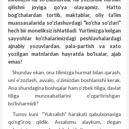
qilishni joyiga qo'ya olayapmiz. Hatto
bog'chalardan tortib, maktablar, oliy ta'lim
muassasalarida so'zlashuvdagi “ko'cha so'zlari”
hech bir moneliksiz ishlatiladi. Yurtimizga kelgan
sayyohlar ko'chalarimizdagi peshlavhalardagi
ajnabiy yozuvlardan, pala-partish va xato
yozilgan matnlardan hayratda bo'lsalar, ajab
emas!
Shunday ekan, ona tilimizga hurmat bilan qarash,
uni e'zozlash, avvalo, o'zimizdan boshlanishi kerak.
Ana shundagina boshqalar ham o'zbek tiliga, davlat
tiliga munosabatlarini o'zgartirishgan
bo'lisharmidi?
Tunov kuni “Yuksalish” harakati qabulxonasiga
qo'ng'iroq qildik. Assalomu alaykum, degan