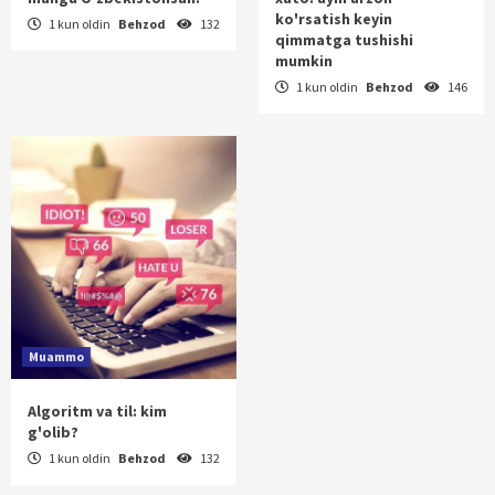
ko'rsatish keyin
1 kun oldin
Behzod
132
qimmatga tushishi
mumkin
1 kun oldin
Behzod
146
Muammo
Algoritm va til: kim
g'olib?
1 kun oldin
Behzod
132