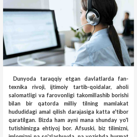
Dunyoda taraqqiy etgan davlatlarda fan-
texnika rivoji, ijtimoiy tartib-qoidalar, aholi
salomatligi va farovonligi takomillashib borishi
bilan bir qatorda milliy tilning mamlakat
hududidagi amal qilish darajasiga katta e'tibor
qaratilgan. Bizda ham ayni mana shunday yo'l
tutishimizga ehtiyoj bor. Afsuski, biz tilimizni,
imlomizni na so'zlashuvda, na yozishda hurmat