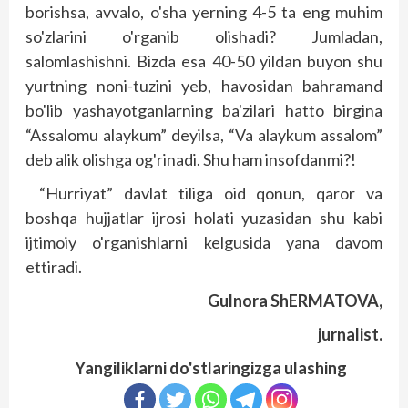
borishsa, avvalo, o'sha yerning 4-5 ta eng muhim
so'zlarini o'rganib olishadi? Jumladan,
salomlashishni. Bizda esa 40-50 yildan buyon shu
yurtning noni-tuzini yeb, havosidan bahramand
bo'lib yashayotganlarning ba'zilari hatto birgina
“Assalomu alaykum” deyilsa, “Va alaykum assalom”
deb alik olishga og'rinadi. Shu ham insofdanmi?!
“Hurriyat” davlat tiliga oid qonun, qaror va
boshqa hujjatlar ijrosi holati yuzasidan shu kabi
ijtimoiy o'rganishlarni kelgusida yana davom
ettiradi.
Gulnora ShERMATOVA,
jurnalist.
Yangiliklarni do'stlaringizga ulashing