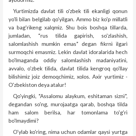
Yurtimizda davlat tili o'zbek tili ekanligi qonun
yo'li bilan belgilab qo'yilgan. Ammo biz ko'p millatli
va bag'rikeng xalqmiz. Shu bois boshqa tillarda,
jumladan, “rus tilida gapirish, so'zlashish,
salomlashish mumkin emas” degan fikrni ilgari
surmoqchi emasmiz. Lekin davlat idoralarida hech
bo'lmaganda oddiy salomlashish madaniyatini,
avvalo, o'zbek tilida, davlat tilida kengroq qo'llay
bilishimiz joiz demoqchimiz, xolos. Axir yurtimiz ­
O'zbekiston deya atalur!
Qo'yingki, “Assalomu alaykum, eshitaman sizni”,
degandan so'ng, murojaatga qarab, boshqa tilda
ham salom berilsa, har tomonlama to'g'ri
bo'lmaydimi?
O'ylab ko'ring, nima uchun odamlar qaysi yurtga