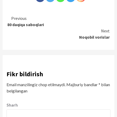
Continue
Previous
80 daqiqa saboqlari
Reading
Next
Noqobil vorislar
Fikr bildirish
Email manzilingiz chop etilmaydi.
Majburiy bandlar
*
bilan
belgilangan
Sharh