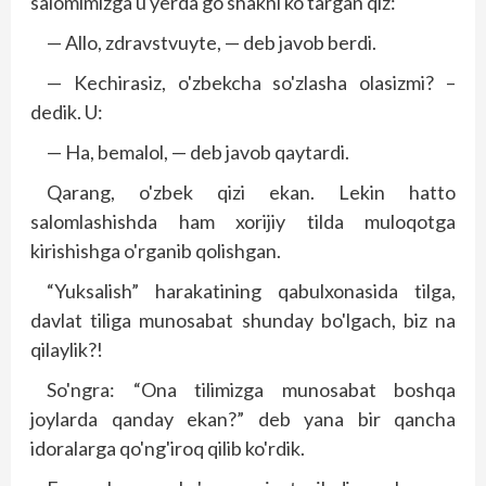
salomimizga u yerda go'shakni ko'targan qiz:
— Allo, zdravstvuyte, — deb javob berdi.
— Kechirasiz, o'zbekcha so'zlasha olasizmi? –
dedik. U:
— Ha, bemalol, — deb javob qaytardi.
Qarang, o'zbek qizi ekan. Lekin hatto
salomlashishda ham xorijiy tilda muloqotga
kirishishga o'rganib qolishgan.
“Yuksalish” harakatining qabulxonasida tilga,
davlat tiliga munosabat shunday bo'lgach, biz na
qilaylik?!
So'ngra: “Ona tilimizga munosabat boshqa
joylarda qanday ekan?” deb yana bir qancha
idoralarga qo'ng'iroq qilib ko'rdik.