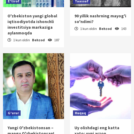
E'tirof
Taassuf
O'zbekiston yangi global
90 yillik nashrning mayog'i
iqtisodiyotda ishonchli
so'ndimi?
investitsiya markaziga
1 kun oldin
Behzod
143
aylanmoqda
1 kun oldin
Behzod
187
G'urur
Huquq
Yangi O'zbekistonsan –
Uy olishdagi eng katta
mangu O'zbekistonsan!
xato: uyni arzon