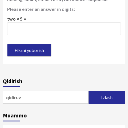
Please enter an answer in digits:
two × 5 =
Qidirish
Qidirshish:
Muammo