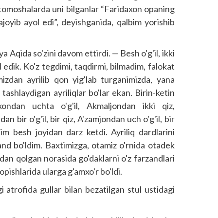
-tomoshalarda uni bilganlar “Faridaxon opaning
, ajoyib ayol edi”, deyishganida, qalbim yorishib
a Aqida so'zini davom ettirdi. — Besh o'g'il, ikki
 edik. Ko'z tegdimi, taqdirmi, bilmadim, falokat
rimizdan ayrilib qon yig'lab turganimizda, yana
 tashlaydigan ayriliqlar bo'lar ekan. Birin-ketin
xondan uchta o'g'il, Akmaljondan ikki qiz,
n bir o'g'il, bir qiz, A'zamjondan uch o'g'il, bir
im besh joyidan darz ketdi. Ayriliq dardlarini
nd bo'ldim. Baxtimizga, otamiz o'rnida otadek
dan qolgan norasida go'daklarni o'z farzandlari
topishlarida ularga g'amxo'r bo'ldi.
 atrofida gullar bilan bezatilgan stul ustidagi