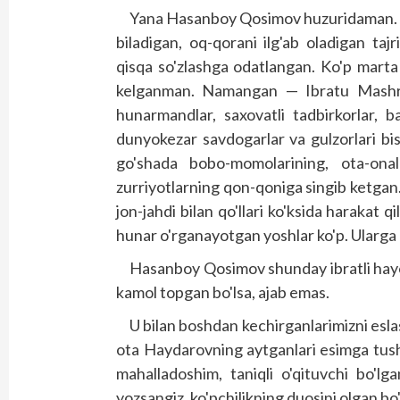
Yana Hasanboy Qosimov huzuridaman. U 
biladigan, oq-qorani ilg'ab oladigan ta
qisqa so'zlashga odatlangan. Ko'p marta 
kelganman. Namangan — Ibratu Mashrabla
hunarmandlar, saxovatli tadbirkorlar, ba
dunyokezar savdogarlar va gulzorlari bi
go'shada bobo-momolarining, ota-onalar
zurriyotlarning qon-qoniga singib ketgan. 
jon-jahdi bilan qo'llari ko'ksida harakat 
hunar o'rganayotgan yoshlar ko'p. Ularga
Hasanboy Qosimov shunday ibratli hayot
kamol topgan bo'lsa, ajab emas.
U bilan boshdan kechirganlarimizni eslas
ota Haydarovning aytganlari esimga tushi
mahalladoshim, taniqli o'qituvchi bo'l
yozsangiz, ko'pchilikning duosini olgan bo'