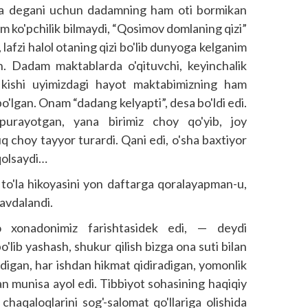
a degani uchun dadamning ham oti bormikan
 ko'pchilik bilmaydi, “Qosimov domlaning qizi”
i, lafzi halol otaning qizi bo'lib dunyoga kelganim
 Dadam maktablarda o'qituvchi, keyinchalik
U kishi uyimizdagi hayot maktabimizning ham
bo'lgan. Onam “dadang kelyapti”, desa bo'ldi edi.
purayotgan, yana birimiz choy qo'yib, joy
q choy tayyor turardi. Qani edi, o'sha baxtiyor
qolsaydi…
h to'la hikoyasini yon daftarga qoralayapman-u,
avdalandi.
xonadonimiz farishtasidek edi, — deydi
lib yashash, shukur qilish bizga ona suti bilan
adigan, har ishdan hikmat qidiradigan, yomonlik
an munisa ayol edi. Tibbiyot sohasining haqiqiy
 chaqaloqlarini sog'-salomat qo'llariga olishida