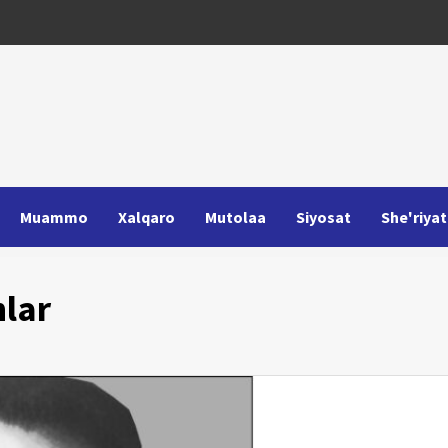
Muammo
Xalqaro
Mutolaa
Siyosat
She'riyat
lar