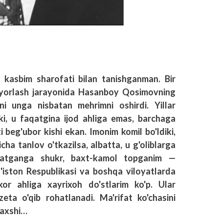
 kasbim sharofati bilan tanishganman. Bir
yyorlash jarayonida Hasanboy Qosimovning
ni unga nisbatan mehrimni oshirdi. Yillar
i, u faqatgina ijod ahliga emas, barchaga
i beg'ubor kishi ekan. Imonim komil bo'ldiki,
ha tanlov o'tkazilsa, albatta, u g'oliblarga
aratganga shukr, baxt-kamol topganim —
g'iston Respublikasi va boshqa viloyatlarda
kor ahliga xayrixoh do'stlarim ko'p. Ular
eta o'qib rohatlanadi. Ma'rifat ko'chasini
 yaxshi…