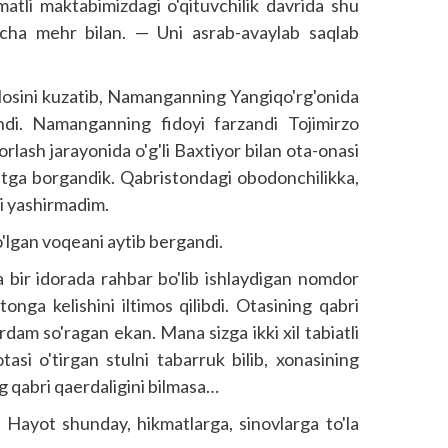
tli maktabimizdagi o'qituvchilik davrida shu
cha mehr bilan. — Uni asrab-avaylab saqlab
xlosini kuzatib, Namanganning Yangiqo'rg'onida
di. Namanganning fidoyi farzandi Tojimirzo
rlash jarayonida o'g'li Baxtiyor bilan ota-onasi
atga borgandik. Qabristondagi obodonchilikka,
ni yashirmadim.
'lgan voqeani aytib bergandi.
bir idorada rahbar bo'lib ishlaydigan nomdor
stonga kelishini iltimos qilibdi. Otasining qabri
rdam so'ragan ekan. Mana sizga ikki xil tabiatli
tasi o'tirgan stulni tabarruk bilib, xonasining
g qabri qaerdaligini bilmasa…
 Hayot shunday, hikmatlarga, sinovlarga to'la