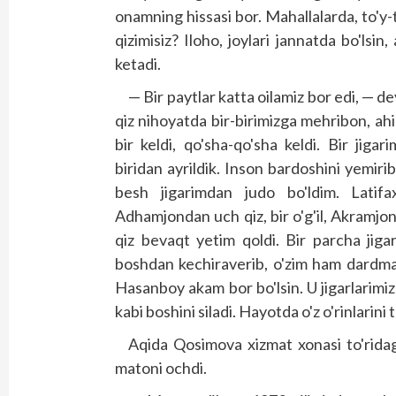
onamning hissasi bor. Mahallalarda, to'y
qizimisiz? Iloho, joylari jannatda bo'lsin
ketadi.
— Bir paytlar katta oilamiz bor edi, — dey
qiz nihoyatda bir-birimizga mehribon, ahil
bir keldi, qo'sha-qo'sha keldi. Bir jiga
biridan ayrildik. Inson bardoshini yemirib
besh jigarimdan judo bo'ldim. Latifa
Adhamjondan uch qiz, bir o'g'il, Akramjonda
qiz bevaqt yetim qoldi. Bir parcha jigar
boshdan kechiraverib, o'zim ham dardma
Hasanboy akam bor bo'lsin. U jigarlarimiz
kabi boshini siladi. Hayotda o'z o'rinlarini 
Aqida Qosimova xizmat xonasi to'ridagi
matoni ochdi.