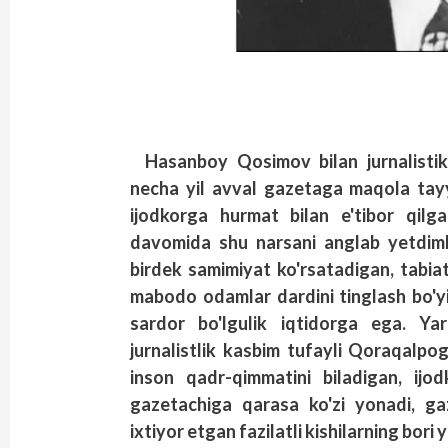
Hasanboy Qosimov bilan jurnalistik
necha yil avval gazetaga maqola ta
ijodkorga hurmat bilan e'tibor qilga
davomida shu narsani anglab yetdimk
birdek samimiyat ko'rsatadigan, tabiat
mabodo odamlar dardini tinglash bo'yic
sardor bo'lgulik iqtidorga ega. Y
jurnalistlik kasbim tufayli Qoraqalpo
inson qadr-qimmatini biladigan, ijod
gazetachiga qarasa ko'zi yonadi, gaz
ixtiyor etgan fazilatli kishilarning bori