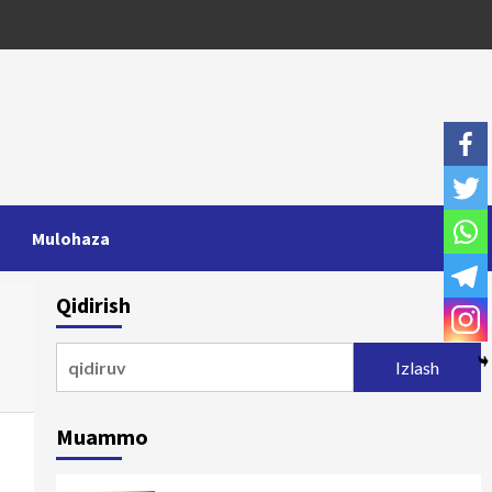
Mulohaza
Qidirish
Qidirshish:
Muammo