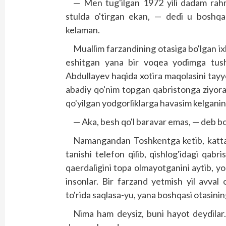
— Men tug'ilgan 1972 yili dadam rahma
stulda o'tirgan ekan, — dedi u boshqa
kelaman.
Muallim farzandining otasiga bo'lgan i
eshitgan yana bir voqea yodimga tush
Abdullayev haqida xotira maqolasini tayyo
abadiy qo'nim topgan qabristonga ziyor
qo'yilgan yodgorliklarga havasim kelgani
— Aka, besh qo'l baravar emas, — deb bo
Namangandan Toshkentga ketib, katta 
tanishi telefon qilib, qishlog'idagi qabri
qaerdaligini topa olmayotganini aytib, yo
insonlar. Bir farzand yetmish yil avval o
to'rida saqlasa-yu, yana boshqasi otasinin
Nima ham deysiz, buni hayot deydilar.