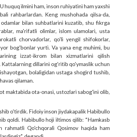
huquq ilmini ham, inson ruhiyatini ham yaxshi
jribali rahbarlardan. Keng mushohada qilsa-da,
odamlar bilan suhbatlarini kuzatib, shu fikrga
r, ma'rifatli olimlar, islom ulamolari, usta
rokatli chorvadorlar, qo'li yengil shifokorlar,
syor bog'bonlar yurti. Va yana eng muhimi, bu
ining izzat-ikrom bilan xizmatlarini qilish
Kattalarning dillarini og'ritib qo'ymaslik uchun
qilishayotgan, bolaligidan ustaga shogird tushib,
 havas qilaman.
 maktabida ota-onasi, ustozlari sabog'ini olib,
hib o'tirdik. Fidoiy inson jiydakapalik Habibullo
b qoldi. Habibullo hoji iltimos qilib: “Hamkasb
gan rahmatli Qo'chqorali Qosimov haqida ham
lardingiz”, degandi.