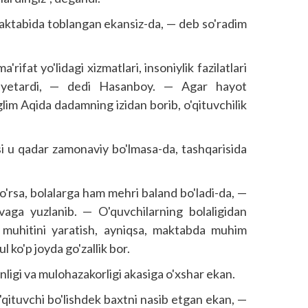
aktabida toblangan ekansiz-da, — deb so'radim
ifat yo'lidagi xizmatlari, insoniylik fazilatlari
 yetardi, — dedi Hasanboy. — Agar hayot
nglim Aqida dadamning izidan borib, o'qituvchilik
i u qadar zamonaviy bo'lmasa-da, tashqarisida
ko'rsa, bolalarga ham mehri baland bo'ladi-da, —
ga yuzlanib. — O'quvchilarning bolaligidan
h muhitini yaratish, ayniqsa, maktabda muhim
l ko'p joyda go'zallik bor.
inligi va mulohazakorligi akasiga o'xshar ekan.
ituvchi bo'lishdek baxtni nasib etgan ekan, —