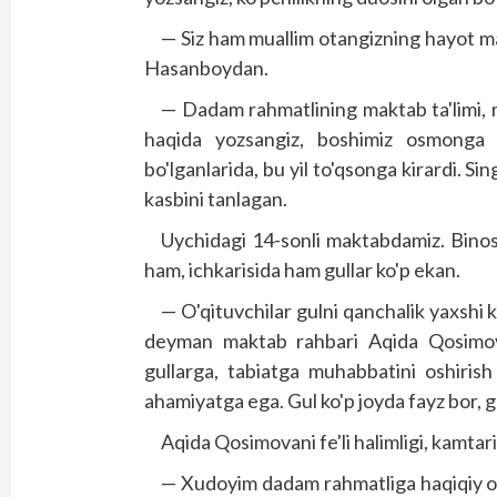
— Siz ham muallim otangizning hayot m
Hasanboydan.
— Dadam rahmatlining maktab ta'limi, ma'r
haqida yozsangiz, boshimiz osmonga
bo'lganlarida, bu yil to'qsonga kirardi. Si
kasbini tanlagan.
Uychidagi 14-sonli maktabdamiz. Binos
ham, ichkarisida ham gullar ko'p ekan.
— O'qituvchilar gulni qanchalik yaxshi 
deyman maktab rahbari Aqida Qosimova
gullarga, tabiatga muhabbatini oshiris
ahamiyatga ega. Gul ko'p joyda fayz bor, gu
Aqida Qosimovani fe'li halimligi, kamtar
— Xudoyim dadam rahmatliga haqiqiy o'q