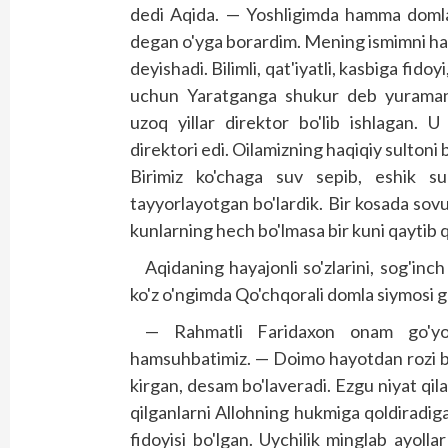
dedi Aqida. — Yoshligimda hamma doml
degan o'yga borardim. Mening ismimni ham
deyishadi. Bilimli, qat'iyatli, kasbiga fidoy
uchun Yaratganga shukur deb yuraman.
uzoq yillar direktor bo'lib ishlagan. 
direktori edi. Oilamizning haqiqiy sultoni 
Birimiz ko'chaga suv sepib, eshik su
tayyorlayotgan bo'lardik. Bir kosada sovu
kunlarning hech bo'lmasa bir kuni qaytib 
Aqidaning hayajonli so'zlarini, sog'inc
ko'z o'ngimda Qo'chqorali domla siymosi g
— Rahmatli Faridaxon onam go'yo 
hamsuhbatimiz. — Doimo hayotdan rozi bo'
kirgan, desam bo'laveradi. Ezgu niyat qil
qilganlarni Allohning hukmiga qoldiradig
fidoyisi bo'lgan. Uychilik minglab ayollar