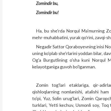
Zomindir bu,
Zomindir bu!
Ha, bu she'rda Norqul Ma'murning Zomi
mehr-muhabbatini, yurak qo'rini, zavqi-shav
Negadir Sattor Qoraboyevning inisi No
uning ko'plab she'rlarini yoddan bilar, da
Og'a Burgutlining o'sha kuni Norqul Ma
kelayotganiga guvoh bo'lganman.
Zomin tog'lari etaklariga, qir-adir
qishloqlarning nomlanishi, atalishi ha
to'pi, Yuz, Solin urug'lari, Zomin Qaropc
turklari, Yetti kechuv, Usmonli soy, Toq 