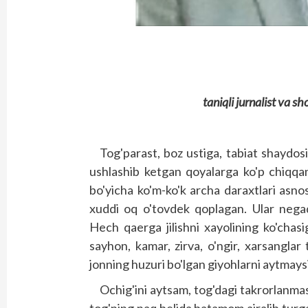
taniqli jurnalist va 
Tog'parast, boz ustiga, tabiat shaydos
ushlashib ketgan qoyalarga ko'p chiqqa
bo'yicha ko'm-ko'k archa daraxtlari asnos
xuddi oq o'tovdek qoplagan. Ular nega
Hech qaerga jilishni xayolining ko'chasi
sayhon, kamar, zirva, o'ngir, xarsanglar
jonning huzuri bo'lgan giyohlarni aytmays
Ochig'ini aytsam, tog'dagi takrorlanma
tog'ning naq belida batamom ajralib turga