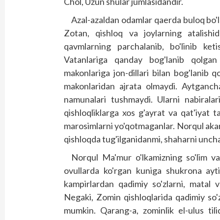
Chol, Uzun shular jumlasidandir.
Azal-azaldan odamlar qaerda buloq bo'l
Zotan, qishloq va joylarning atalishid
qavmlarning parchalanib, bo'linib ke
Vatanlariga qanday bog'lanib qolgan b
makonlariga jon-dillari bilan bog'lanib 
makonlaridan ajrata olmaydi. Aytgancha
namunalari tushmaydi. Ularni nabiralar
qishloqliklarga xos g'ayrat va qat'iyat 
marosimlarni yo'qotmaganlar. Norqul akan
qishloqda tug'ilganidanmi, shaharni unch
Norqul Ma'mur o'lkamizning so'lim va 
ovullarda ko'rgan kuniga shukrona ayt
kampirlardan qadimiy so'zlarni, matal va
Negaki, Zomin qishloqlarida qadimiy so'z
mumkin. Qarang-a, zominlik el-ulus til