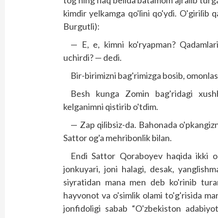
kimdir yelkamga qo'lini qo'ydi. O'girili
Burgutli):
— E, e, kimni ko'ryapman? Qadamlar
uchirdi? — dedi.
Bir-birimizni bag'rimizga bosib, omonlas
Besh kunga Zomin bag'ridagi xushh
kelganimni qistirib o'tdim.
— Zap qilibsiz-da. Bahonada o'pkangizn
Sattor og'a mehribonlik bilan.
Endi Sattor Qoraboyev haqida ikki og'
jonkuyari, joni halagi, desak, yanglis
siyratidan mana men deb ko'rinib turar
hayvonot va o'simlik olami to'g'risida ma
jonfidoligi sabab “O'zbekiston adabiyo