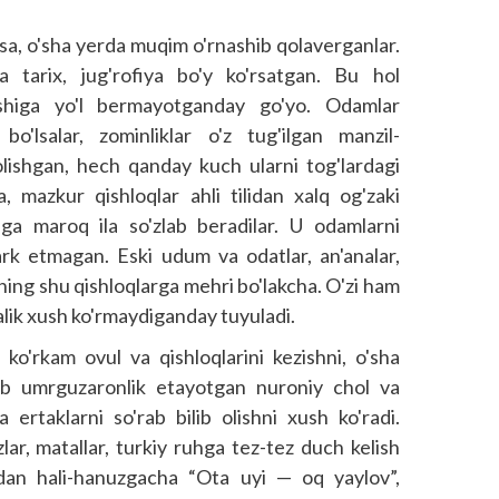
sa, o'sha yerda muqim o'rnashib qolaverganlar.
a tarix, jug'rofiya bo'y ko'rsatgan. Bu hol
tishiga yo'l bermayotganday go'yo. Odamlar
o'lsalar, zominliklar o'z tug'ilgan manzil-
qolishgan, hech qanday kuch ularni tog'lardagi
, mazkur qishloqlar ahli tilidan xalq og'zaki
iga maroq ila so'zlab beradilar. U odamlarni
tark etmagan. Eski udum va odatlar, an'analar,
ing shu qishloqlarga mehri bo'lakcha. O'zi ham
alik xush ko'rmaydiganday tuyuladi.
ko'rkam ovul va qishloqlarini kezishni, o'sha
ib umrguzaronlik etayotgan nuroniy chol va
 ertaklarni so'rab bilib olishni xush ko'radi.
lar, matallar, turkiy ruhga tez-tez duch kelish
idan hali-hanuzgacha “Ota uyi — oq yaylov”,