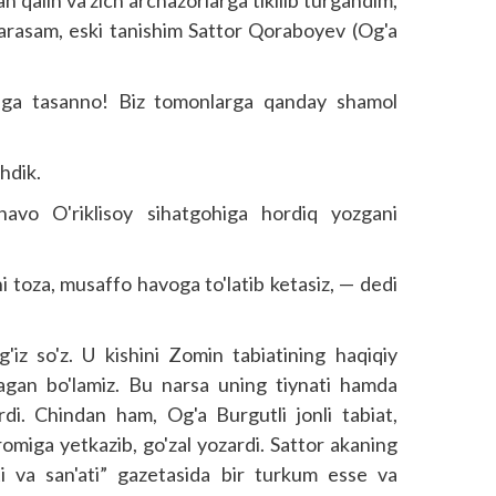
b qarasam, eski tanishim Sattor Qoraboyev (Og'a
iga tasanno! Biz tomonlarga qanday shamol
hdik.
avo O'riklisoy sihatgohiga hordiq yozgani
i toza, musaffo havoga to'latib ketasiz, — dedi
iz so'z. U kishini Zomin tabiatining haqiqiy
hmagan bo'lamiz. Bu narsa uning tiynati hamda
di. Chindan ham, Og'a Burgutli jonli tabiat,
romiga yetkazib, go'zal yozardi. Sattor akaning
ti va san'ati” gazetasida bir turkum esse va