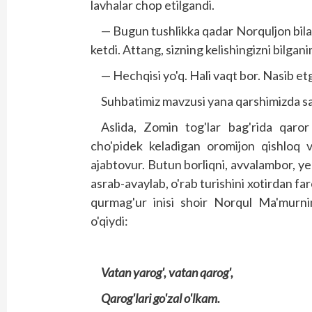
lavhalar chop etilgandi.
— Bugun tushlikka qadar Norquljon bila
ketdi. Attang, sizning kelishingizni bilgani
— Hechqisi yo'q. Hali vaqt bor. Nasib e
Suhbatimiz mavzusi yana qarshimizda savl
Aslida, Zomin tog'lar bag'rida qaror
cho'pidek keladigan oromijon qishloq v
ajabtovur. Butun borliqni, avvalambor, ye
asrab-avaylab, o'rab turishini xotirdan fa
qurmag'ur inisi shoir Norqul Ma'murni
o'qiydi:
Vatan yarog', vatan qarog',
Qarog'lari go'zal o'lkam.