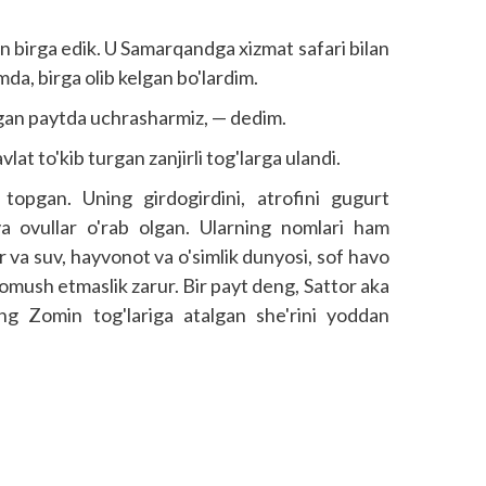
n birga edik. U Samarqandga xizmat safari bilan
mda, birga olib kelgan bo'lardim.
tgan paytda uchrasharmiz, — dedim.
at to'kib turgan zanjirli tog'larga ulandi.
 topgan. Uning girdogirdini, atrofini gugurt
a ovullar o'rab olgan. Ularning nomlari ham
r va suv, hayvonot va o'simlik dunyosi, sof havo
romush etmaslik zarur. Bir payt deng, Sattor aka
ng Zomin tog'lariga atalgan she'rini yoddan