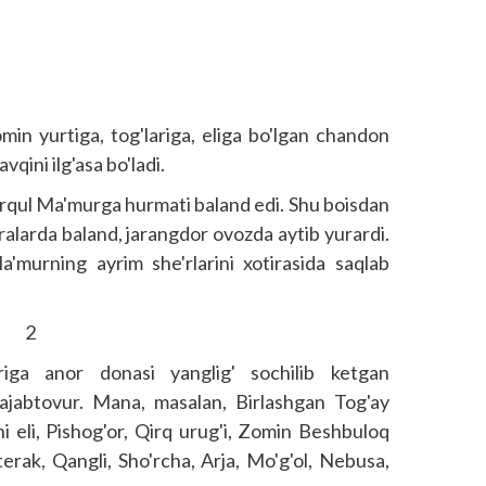
n yurtiga, tog'lariga, eliga bo'lgan chandon
qini ilg'asa bo'ladi.
rqul Ma'murga hurmati baland edi. Shu boisdan
vralarda baland, jarangdor ovozda aytib yurardi.
'murning ayrim she'rlarini xotirasida saqlab
2
lariga anor donasi yanglig' sochilib ketgan
m ajabtovur. Mana, masalan, Birlashgan Tog'ay
hi eli, Pishog'or, Qirq urug'i, Zomin Beshbuloq
terak, Qangli, Sho'rcha, Arja, Mo'g'ol, Nebusa,