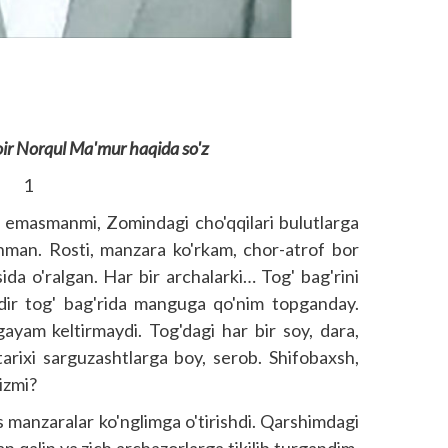
shoir Norqul Ma'mur haqida so'z
1
i emasmanmi, Zomindagi cho'qqilari bulutlarga
nman. Rosti, manzara ko'rkam, chor-atrof bor
ida o'ralgan. Har bir archalarki… Tog' bag'rini
dir tog' bag'rida manguga qo'nim topganday.
gayam keltirmaydi. Tog'dagi har bir soy, dara,
 tarixi sarguzashtlarga boy, serob. Shifobaxsh,
izmi?
s manzaralar ko'nglimga o'tirishdi. Qarshimdagi
n qalin va zich archazorlarga tikilib turgandim,