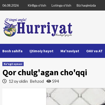
Skip
06.08.2026
Kirillga o'tish
Lotinga o'tish
Biz haqimizda
to
content
Bosh sahifa
Ijtimoiy hayot
Ma'naviyat
OAV va AT
Ko'ngil oynasi
Qor chulg'agan cho'qqi
12 oy oldin
Behzod
594