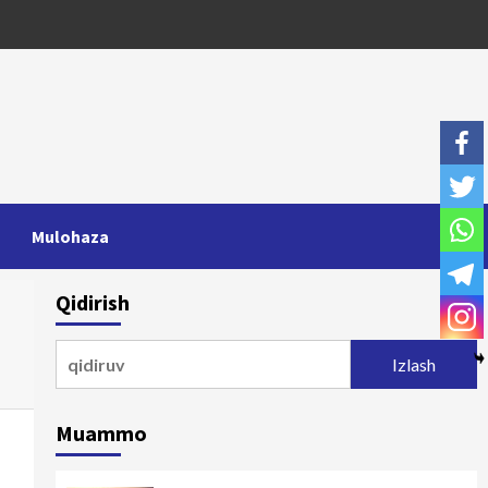
Mulohaza
Qidirish
Qidirshish:
Muammo