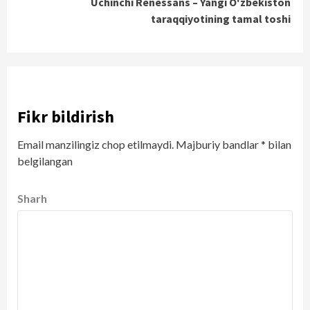
Uchinchi Renessans – Yangi O'zbekiston
taraqqiyotining tamal toshi
Fikr bildirish
Email manzilingiz chop etilmaydi.
Majburiy bandlar
*
bilan
belgilangan
Sharh