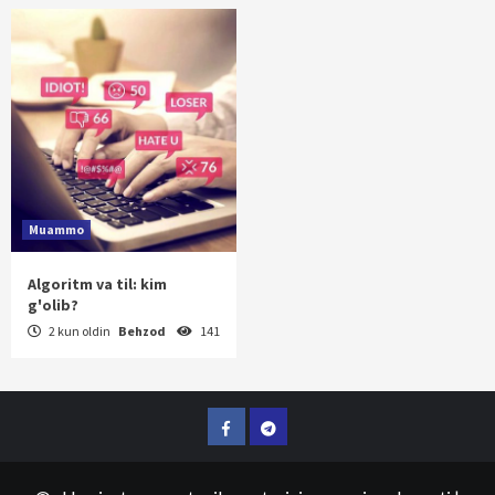
Muammo
Algoritm va til: kim
g'olib?
2 kun oldin
Behzod
141
Facebook
Telegram