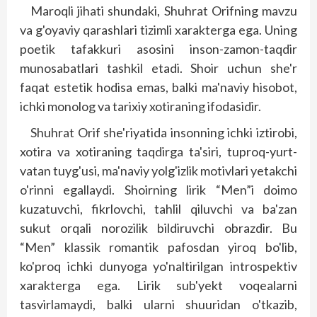
Maroqli jihati shundaki, Shuhrat Orifning mavzu
va g'oyaviy qarashlari tizimli xarakterga ega. Uning
poetik tafakkuri asosini inson-zamon-taqdir
munosabatlari tashkil etadi. Shoir uchun she'r
faqat estetik hodisa emas, balki ma'naviy hisobot,
ichki monolog va tarixiy xotiraning ifodasidir.
Shuhrat Orif she'riyatida insonning ichki iztirobi,
xotira va xotiraning taqdirga ta'siri, tuproq-yurt-
vatan tuyg'usi, ma'naviy yolg'izlik motivlari yetakchi
o'rinni egallaydi. Shoirning lirik “Men”i doimo
kuzatuvchi, fikrlovchi, tahlil qiluvchi va ba'zan
sukut orqali norozilik bildiruvchi obrazdir. Bu
“Men” klassik romantik pafosdan yiroq bo'lib,
ko'proq ichki dunyoga yo'naltirilgan introspektiv
xarakterga ega. Lirik sub'yekt voqealarni
tasvirlamaydi, balki ularni shuuridan o'tkazib,