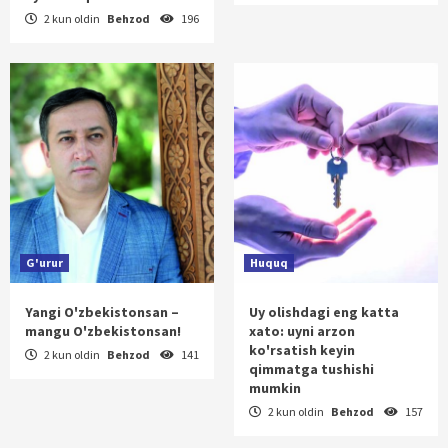
2 kun oldin
Behzod
196
G'urur
Huquq
Yangi O'zbekistonsan –
Uy olishdagi eng katta
mangu O'zbekistonsan!
xato: uyni arzon
ko'rsatish keyin
2 kun oldin
Behzod
141
qimmatga tushishi
mumkin
2 kun oldin
Behzod
157