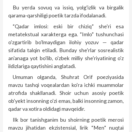
Bu yerda sovuq va issiq, yolg'izlik va birgalik
qarama-qarshiligi poetik tarzda ifodalanadi.
“Qadar imlosi: eski bir chiziq” she'ri esa
metatekstual xarakterga ega. “Imlo” tushunchasi
o'zgartirib bo'lmaydigan ilohiy yozuv — qadar
sifatida talqin etiladi. Bunday she'rlar sosrealistik
an'anaga yot bo'lib, o'zbek milliy she'riyatining o'z
ildizlariga qaytishini anglatadi.
Umuman olganda, Shuhrat Orif poeziyasida
mavzu tashqi voqealardan ko'ra ichki muammolar
atrofida shakllanadi. Shoir uchun asosiy poetik
ob'yekt insonning o'zi emas, balki insonning zamon,
qadar va xotira oldidagi mavqeidir.
Ilk bor tanishganim bu shoirning poetik merosi
mavzu jihatidan ekzistensial, lirik “Men” nuqtai