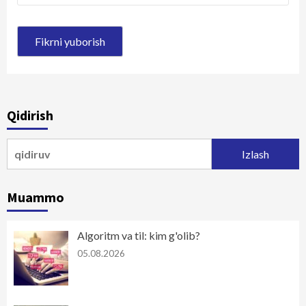
Qidirish
Qidirshish:
Muammo
Algoritm va til: kim g'olib?
05.08.2026