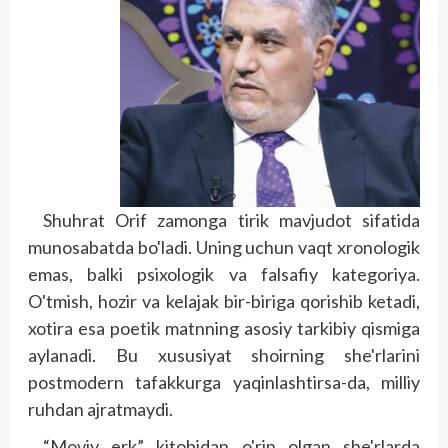
Shuhrat Orif zamonga tirik mavjudot sifatida
munosabatda bo'ladi. Uning uchun vaqt xronologik
emas, balki psixologik va falsafiy kategoriya.
O'tmish, hozir va kelajak bir-biriga qorishib ketadi,
xotira esa poetik matnning asosiy tarkibiy qismiga
aylanadi. Bu xususiyat shoirning she'rlarini
postmodern tafakkurga yaqinlashtirsa-da, milliy
ruhdan ajratmaydi.
“Moviy erk” kitobidan o'rin olgan she'rlarda