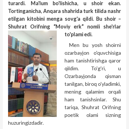
turardi. Ma'lum bo'lishicha, u shoir ekan.
Tortinganicha, Anqara shahrida turk tilida nashr
etilgan kitobini menga sovg'a qildi. Bu shoir –
Shuhrat Orifning “Moviy erk” nomli she'rlar
to'plami edi.
Men bu yosh shoirni
ozarbayjon o'quvchisiga
ham tanishtirishga qaror
qildim. To'g'ri, u
Ozarbayjonda qisman
tanilgan, biroq o'yladimki,
mening qalamim orqali
ham tanishsinlar. Shu
tariqa, Shuhrat Orifning
poetik olami sizning
huzuringizdadir.