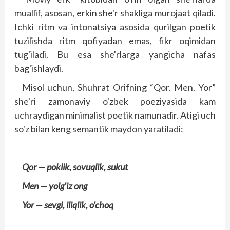
muallif, asosan, erkin she'r shakliga murojaat qiladi.
Ichki ritm va intonatsiya asosida qurilgan poetik
tuzilishda ritm qofiyadan emas, fikr oqimidan
tug'iladi. Bu esa she'rlarga yangicha nafas
bag'ishlaydi.
Misol uchun, Shuhrat Orifning “Qor. Men. Yor”
she'ri zamonaviy o'zbek poeziyasida kam
uchraydigan minimalist poetik namunadir. Atigi uch
so'z bilan keng semantik maydon yaratiladi:
Qor — poklik, sovuqlik, sukut
Men — yolg'iz ong
Yor — sevgi, iliqlik, o'choq