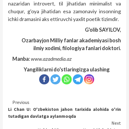
nazaridan introvert, til jihatidan minimalist va
chuqur, g'oya jihatidan esa zamonaviy insonning
ichki dramasini aks ettiruvchi yaxlit poetik tizimdir.
G'olib SAYILOV,
Ozarbayjon Milliy fanlar akademiyasi bosh
ilmiy xodimi, filologiya fanlari doktori.
Manba:
www.azadmedia.az
Yangiliklarni do'stlaringizga ulashing
Continue
Previous
Li Chan U: O'zbekiston jahon tarixida alohida o'rin
Reading
tutadigan davlatga aylanmoqda
Next