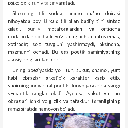
psixologik-ruhiy ta'sir yaratadi.
Shoirning tili sodda, ammo ma'no doirasi
nihoyatda boy. U xalq tili bilan badiiy tilni sintez
qiladi, sun'iy metaforalardan va ortiqcha
ifodalardan qochadi. So'z uning uchun pafos emas,
xotiradir; so'z tuyg'uni yashirmaydi, aksincha,
mazmunni ochadi. Bu esa poetik samimiyatning
asosiy belgilaridan biridir.
Uning poeziyasida yo'l, tun, sukut, shamol, yurt
kabi obrazlar arxetipik xarakter kasb etib,
shoirning individual poetik dunyoqarashida yangi
semantik ranglar oladi. Ayniqsa, sukut va tun
obrazlari ichki yolg'izlik va tafakkur teranligining
ramzi sifatida namoyon bo'ladi.