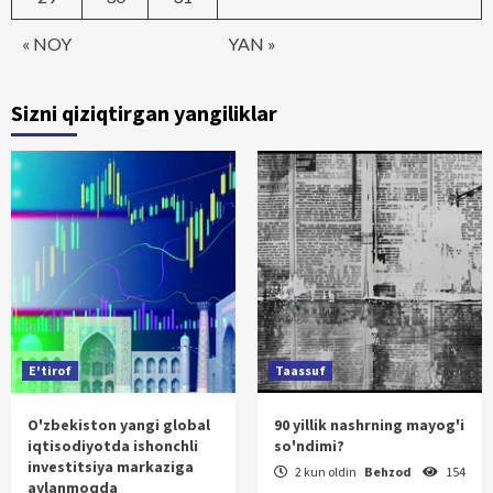
« NOY
YAN »
Sizni qiziqtirgan yangiliklar
E'tirof
Taassuf
O'zbekiston yangi global
90 yillik nashrning mayog'i
iqtisodiyotda ishonchli
so'ndimi?
investitsiya markaziga
2 kun oldin
Behzod
154
aylanmoqda