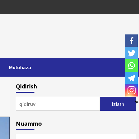
Mulohaza
Qidirish
Qidirshish:
Muammo