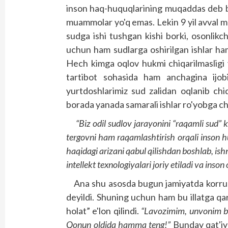
inson haq-huquqlarining muqaddas deb bi
muammolar yo'q emas. Lekin 9 yil avval ma
sudga ishi tushgan kishi borki, osonlikc
uchun ham sudlarga oshirilgan ishlar ha
Hech kimga oqlov hukmi chiqarilmasligi
tartibot sohasida ham anchagina ijob
yurtdoshlarimiz sud zalidan oqlanib ch
borada yanada samarali ishlar ro'yobga chiq
“Biz odil sudlov jarayonini “raqamli sud” k
tergovni ham raqamlashtirish orqali inson 
haqidagi arizani qabul qilishdan boshlab, ish
intellekt texnologiyalari joriy etiladi va inson o
Ana shu asosda bugun jamiyatda korrups
deyildi. Shuning uchun ham bu illatga qa
holat” e'lon qilindi.
“Lavozimim, unvonim b
Qonun oldida hamma teng!”
Bunday qat'iy