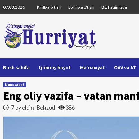
Skip
07.08.2026
Kirillga o'tish
Lotinga o'tish
Biz haqimizda
to
content
Bosh sahifa
Ijtimoiy hayot
Ma'naviyat
OAV va AT
Munosabat
Eng oliy vazifa – vatan man
7 oy oldin
Behzod
386