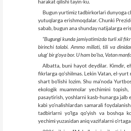
harakat qilishi tayin-ku.
Bugun yurtimiz tadbirkorlari dunyo­ga
yutuqlarga erishmoqdalar. Chunki Prezide
sabab, bugun ana shunday natijalarga eri
“Bugungi kunda jamiyatimizda turli xil fikr
birinchi talabi. Ammo millati, tili va dinida
ulug' bir g'oya bor. U ham bo'lsa, Vatan manfa
Albatta, buni hayot deydilar. Kimdir, e
fikrlarga qo'shilmas. Lekin Vatan, el-yurt
shart bo'lishi lozim. Shu ma'noda Yurtbos
ekologik muammolar yechimini topish, i
pasaytirish, yoshlarni kasb-hunarga jalb e
kabi yo'nalishlardan samarali foydalanis
tadbirlarni yo'lga qo'yish va boshqa k
yechimi yuzasidan aniq vazifalarni o'rtaga