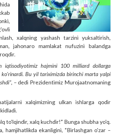
hida
akkab
nki,
ovli
nlash, xalqning yashash tarzini yuksaltirish,
muman, jahonaro mamlakat nufuzini balandga
roqdir.
in iqtisodiyotimiz hajmini 100 milliard dollarga
ko'rinardi. Bu yil tariximizda birinchi marta yalpi
shdi”
, – dedi Prezidentimiz Murojaatnomaning
tijalarni xalqimizning ulkan ishlarga qodir
kidladi.
lq to'lqindir, xalq kuchdir!” Bunga shubha yo'q.
 hamjihatlikda ekanligini, “Birlashgan o'zar –