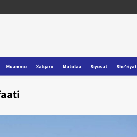
Muammo
Xalqaro
Mutolaa
Siyosat
She'riyat
faati