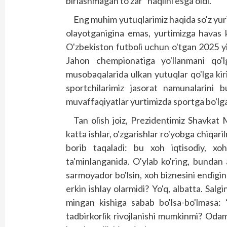
birlashmagan to'zar” naqlini esga oldi.
Eng muhim yutuqlarimiz haqida so'z yur
olayotganigina emas, yurtimizga havas 
O'zbekiston futboli uchun o'tgan 2025 yil 
Jahon chempionatiga yo'llanmani qo'l
musobaqalarida ulkan yutuqlar qo'lga kirit
sportchilarimiz jasorat namunalarini
muvaffaqiyatlar yurtimizda sportga bo'lg
Tan olish joiz, Prezidentimiz ­Shavkat
katta ishlar, o'zgarishlar ro'yobga chiqar
borib taqaladi: bu xoh iqtisodiy, xoh
ta'minlanganida. O'ylab ko'ring, bundan a
sarmoyador bo'lsin, xoh biznesini endigi
erkin ishlay olarmidi? Yo'q, albatta. Sa
mingan kishiga sabab bo'lsa-bo'lmasa: 
tadbirkorlik rivojlanishi mumkinmi? Odam