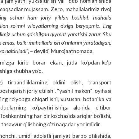
va jamiyatni yuksaltirish yili” deb nomlanishida
aqsadlar mujassam. Zero, mahallalarimiz rivoj
ing uchun ham joriy yildan boshlab mahalla
illion so'mni viloyatlarning o'ziga beryapmiz. Eng
limiz uchun qo'shilgan qiymat yaratishi zarur. Shu
emas, balki mahallada ish o'rinlarini yaratadigan,
'naltiriladi”,
– deyildi Murojaatnomada.
imizga kirib borar ekan, juda ko'pdan-ko'p
shiga shubha yo'q.
i tirbandliklarning oldini olish, transport
boshqarish joriy etilishi, “yashil makon” loyihasi
ing ro'yobga chiqarilishi, xususan, botanika va
udlarning ko'paytirilishiga alohida e'tibor
oshkentning har bir ko'chasida ariqlar bo'lishi,
tasavvur qilishning o'zi naqadar yoqimlidir.
onchi, umidi adolatli jamiyat barpo etilishida,