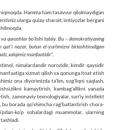
 chiqmoqda. Hamma ham tasavvur qilolmaydigan
ntimiz ularga qulay sharoit, imtiyozlar bergani
shilmoqda.
 va qarashlar bo'lishi tabiiy. Bu – demokratiyaning
n qat'i nazar, butun el-yurtimizni birlashtiradigan
ati, xalqimiz manfaatidir”.
htimol, nimalardandir norozidir, kimdir qaysidir
 manfaatiga xizmat qilish va qonunga itoat etish
himiz ona diyorimizda ta'lim, sog'liqni saqlash,
shsizlikni kamaytirish, kambag'allikni yanada
tish, zamonaviy texnologiyalar, sun'iy intellekt
h, bu borada qo'shimcha rag'batlantirish chora-
o'pdan-ko'p sohalardagi muammolar, ularning
 tashladi.