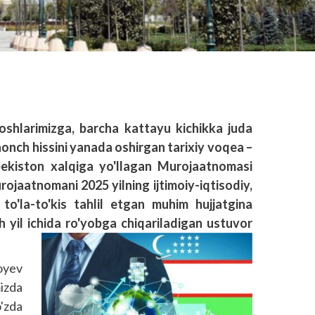
doshlarimizga, barcha kattayu kichikka juda
honch hissini yanada oshirgan tarixiy voqea –
bekiston xalqiga yo'llagan Murojaatnomasi
rojaatnomani 2025 yilning ijtimoiy-iqtisodiy,
 to'la-to'kis tahlil etgan muhim hujjatgina
 yil ichida ro'yobga chiqariladigan ustuvor
oyev
izda
'zda