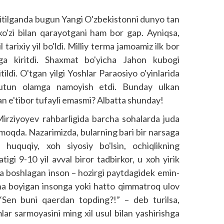
itilganda bugun Yangi O'zbekistonni dunyo tan
ko'zi bilan qarayotgani ham bor gap. Ayniqsa,
tarixiy yil bo'ldi. Milliy terma jamoamiz ilk bor
ga kiritdi. Shaxmat bo'yicha Jahon kubogi
ildi. O'tgan yilgi Yoshlar Paraosiyo o'yinlarida
 butun olamga namoyish etdi. Bunday ulkan
an e'tibor tufayli emasmi? Albatta shunday!
 Mirziyoyev rahbarligida barcha sohalarda juda
ilmoqda. Nazarimizda, bularning bari bir narsaga
 huquqiy, xoh siyosiy bo'lsin, ochiqlikning
tigi 9-10 yil avval biror tadbirkor, u xoh yirik
na boshlagan inson – hozirgi paytdagidek emin-
lgina boyigan insonga yoki hatto qimmatroq ulov
“Sen buni qaerdan topding?!” – deb turilsa,
lar sarmoyasini ming xil usul bilan yashirishga