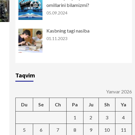
omillarini bilamizmi?
05.09.2024
Kasbning tagi nasiba
01.11.2023
Taqvim
Yanvar 2026
Du
Se
Ch
Pa
Ju
Sh
Ya
1
2
3
4
5
6
7
8
9
10
11