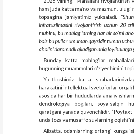
2026 yilning “Mahallani rivojlantirish 
ham juda katta ma'no va mazmun, ulug' m
topsagina jamiyatimiz yuksaladi.
“Shun
infratuzilmasini rivojlantirish uchun 20 tr
muhimi, bu mablag'larning har bir so'mi aho
bois bu pullar umuman qaysidir tuman uchun 
aholini daromadli qiladigan aniq loyihalarga yo
Bunday katta mablag'lar mahallalar
bugunning muammolari o'z yechimini topi
Yurtboshimiz katta shaharlarimizdag
harakatini intellektual svetoforlar orqali 
asosida har bir hududlarda amaliy ishlarn
dendrologiya bog'lari, soya-salqin hud
qaratgani yanada quvonchlidir. “Poytaxt T
unda toza va musaffo suvlarning oqishi”ni 
Albatta, odamlarning ertangi kunga ish