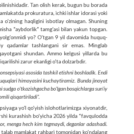
linishidadir. Tan olish kerak, bugun bu borada
mlakatda prokuratura, ichki ishlar idorasi yoki
ha o'zining haqligini isbotlay olmagan. Shuning
misha “aybdorlik” tamg'asi bilan yakun topgan.
 yolg'onmidi yo? O'tgan 9 yil davomida huquq-
iy qadamlar tashlangani sir emas. Minglab
iqayotgani shundan. Ammo kelgusi yillarda bu
arilishi zarur ekanligi o'ta dolzarbdir.
onsepsiyasi asosida tashkil etishni boshladik. Endi
huquqlari himoyasini kuchaytiramiz. Bunda jinoyat
ni sudga o'tkazishgacha bo'lgan bosqichlarga sun'iy
mili qisqartiriladi”.
iyaga yo'l qo'yish islohotlarimizga xiyonatdir,
rshi kurashish bo'yicha 2026 yilda “favqulodda
or, menga hech kim tegmaydi, deganlar adashadi.
 talab mamlakat rahbari tomonidan ko'ndalang