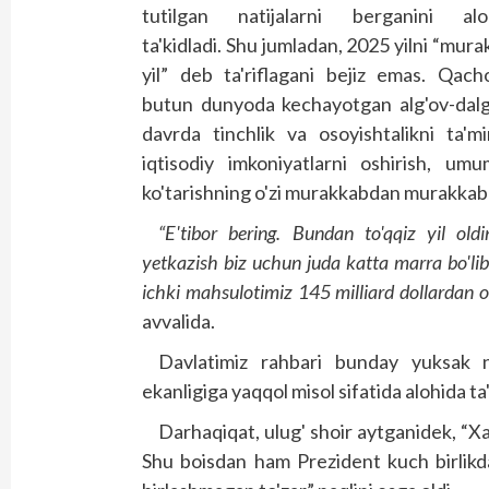
tutilgan natijalarni berganini alo
ta'kidladi. Shu jumladan, 2025 yilni “mur
yil” deb ta'riflagani bejiz emas. Qacho
butun dunyoda kechayotgan alg'ov-dalg'
davrda tinchlik va osoyishtalikni ta'mi
iqtisodiy imkoniyatlarni oshirish, u
ko'tarishning o'zi murakkabdan murakkab
“E'tibor bering. Bundan to'qqiz yil old
yetkazish biz uchun juda katta marra bo'lib 
ichki mahsulotimiz 145 milliard dollardan o
avvalida.
Davlatimiz rahbari bunday yuksak na
ekanligiga yaqqol misol sifatida alohida ta'
Darhaqiqat, ulug' shoir aytganidek, “Xa
Shu boisdan ham Prezident kuch birlikda,