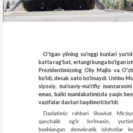
O'tgan yilning so'nggi kunlari yurt
katta rag'bat, ertangi kunga bo'lgan is
Prezidentimizning Oliy Majlis va O'z
bo'ldi, desak xato bo'lmaydi. Ushbu Mu
siyosiy, ma'naviy-ma'rifiy manzarasini
emas, balki mamlakatimizda yaqin besh
vazifalar dasturi taqdimoti bo'ldi.
Davlatimiz rahbari Shavkat ­Mirziy
qanchalik og'ir bo'lmasin, yurtim
boshlangan demokratik islohotlar ko