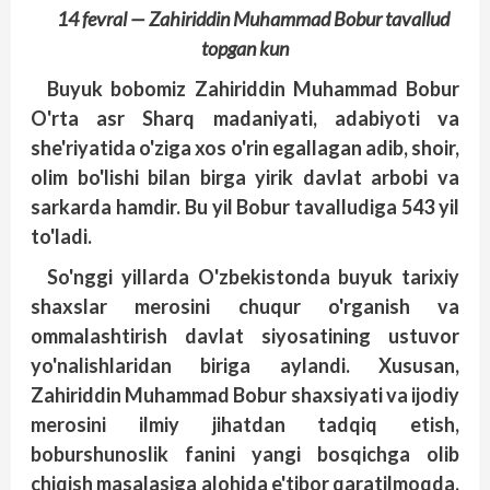
14 fevral — Zahiriddin Muhammad Bobur tavallud
topgan kun
Buyuk bobomiz Zahiriddin Muhammad Bobur
O'rta asr Sharq madaniyati, adabiyoti va
she'riyatida o'ziga xos o'rin egallagan adib, shoir,
olim bo'lishi bilan birga yirik davlat arbobi va
sarkarda hamdir. Bu yil Bobur tavalludiga 543 yil
to'ladi.
So'nggi yillarda O'zbekistonda buyuk tarixiy
shaxslar merosini chuqur o'rganish va
ommalashtirish davlat siyosatining ustuvor
yo'nalishlaridan biriga aylandi. Xususan,
Zahiriddin Muhammad Bobur shaxsiyati va ijodiy
merosini ilmiy jihatdan tadqiq etish,
boburshunoslik fanini yangi bosqichga olib
chiqish masalasiga alohida e'tibor qaratilmoqda.