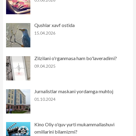
05.08.2026
Qushlar xavf ostida
15.04.2026
Zilzilani o'rganmasa ham bo'laveradimi?
09.04.2025
Jurnalistlar maskani yordamga muhtoj
01.10.2024
Kino Oliy o'quv yurti mukammallashuvi
omillarini bilamizmi?