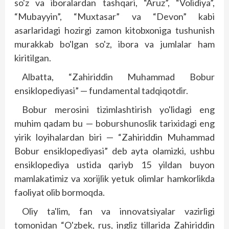
so'z va iboralardan tashqari, “Aruz”, “Volidiya”,
“Mubayyin”, “Muxtasar” va “Devon” kabi
asarlaridagi hozirgi zamon kitobxoniga tushunish
murakkab bo'lgan so'z, ibora va jumlalar ham
kiritilgan.
Albatta, “Zahiriddin Muhammad Bobur
ensiklopediyasi” — fundamental tadqiqotdir.
Bobur merosini tizimlashtirish yo'lidagi eng
muhim qadam bu — boburshunoslik tarixidagi eng
yirik loyihalardan biri — “Zahiriddin Muhammad
Bobur ensiklopediyasi” deb ayta olamizki, ushbu
ensiklopediya ustida qariyb 15 yildan buyon
mamlakatimiz va xorijlik yetuk olimlar hamkorlikda
faoliyat olib bormoqda.
Oliy ta'lim, fan va innovatsiyalar vazirligi
tomonidan “O'zbek, rus, ingliz tillarida Zahiriddin