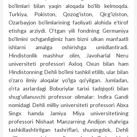
bo'limlari bilan yaqin aloqada bo'lib kelmoqda.
Turkiya, Pokiston, Qozog'iston, Qirg'iziston,
Ozarbayjon bo'limlarining faoliyati alohida e'tirof
etishga arziydi. O'tgan yili fondning Germaniya
bo'limini ochganligimiz ham bizni ulkan manfaatli
ishlarni amalga oshirishga umidlantiradi.
Hindistonlik mashhur olim, Javoharlal Neru
universiteti professori Axloq Oxun bilan ham
Hindistonning Dehli bo'limi tashkil etilib, ular bilan
o'zaro ilmiy aloqalar yo'lga qo'yilgan. Jumladan,
o'rta asrlardagi Boburiylar tarixi tadqiqoti bilan
shug'ullanuvchi professor olimalar: Indira Gandi
nomidagi Dehli milliy universiteti professori Abxa
Singx hamda Jamiya Miya universitetining
professori Nishaat Manzarning Andijon shahriga
tashkillashtirilgan tashriflari, shuningdek, Dehli