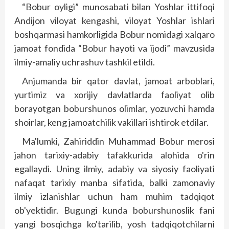
“Bobur oyligi” munosabati bilan Yoshlar ittifoqi
Andijon viloyat kengashi, viloyat Yoshlar ishlari
boshqarmasi hamkorligida Bobur nomidagi xalqaro
jamoat fondida “Bobur hayoti va ijodi” mavzusida
ilmiy-amaliy uchrashuv tashkil etildi.
Anjumanda bir qator davlat, jamoat arboblari,
yurtimiz va xorijiy davlatlarda faoliyat olib
borayotgan boburshunos olimlar, yozuvchi hamda
shoirlar, keng jamoatchilik vakillari ishtirok etdilar.
Ma'lumki, Zahiriddin Muhammad Bobur merosi
jahon tarixiy-adabiy tafakkurida alohida o'rin
egallaydi. Uning ilmiy, adabiy va siyosiy faoliyati
nafaqat tarixiy manba sifatida, balki zamonaviy
ilmiy izlanishlar uchun ham muhim tadqiqot
ob'yektidir. Bugungi kunda boburshunoslik fani
yangi bosqichga ko'tarilib, yosh tadqiqotchilarni