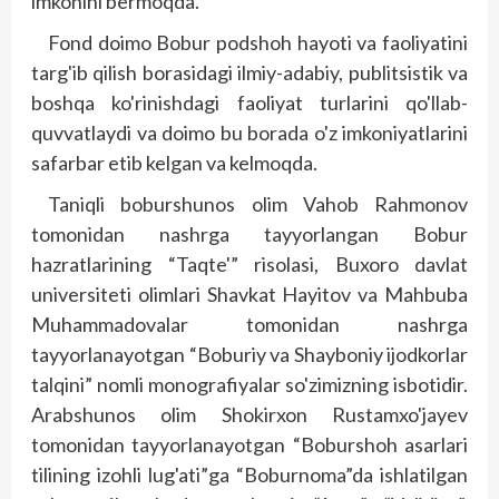
imkonini bermoqda.
Fond doimo Bobur podshoh hayoti va faoliyatini
targ'ib qilish borasidagi ilmiy-adabiy, publitsistik va
boshqa ko'rinishdagi faoliyat turlarini qo'llab-
quvvatlaydi va doimo bu borada o'z imkoniyatlarini
safarbar etib kelgan va kelmoqda.
Taniqli boburshunos olim Vahob Rahmonov
tomonidan nashrga tayyorlangan Bobur
hazratlarining “Taqte'” risolasi, Buxoro davlat
universiteti olimlari Shavkat Hayitov va Mahbuba
Muhammadovalar tomonidan nashrga
tayyorlanayotgan “Boburiy va Shayboniy ijodkorlar
talqini” nomli monografiyalar so'zimizning isbotidir.
Arabshunos olim Shokirxon Rustamxo'jayev
tomonidan tayyorlanayotgan “Boburshoh asarlari
tilining izohli lug'ati”ga “Boburnoma”da ishlatilgan