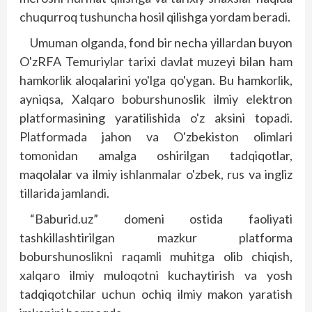
chuqurroq tushuncha hosil qilishga yordam beradi.
Umuman olganda, fond bir necha yillardan buyon
O'zRFA Temuriylar tarixi davlat muzeyi bilan ham
hamkorlik aloqalarini yo'lga qo'ygan. Bu hamkorlik,
ayniqsa, Xalqaro boburshunoslik ilmiy elektron
platformasining yaratilishida o'z aksini topadi.
Platformada jahon va O'zbekiston olimlari
tomonidan amalga oshirilgan tadqiqotlar,
maqolalar va ilmiy ishlanmalar o'zbek, rus va ingliz
tillarida jamlandi.
“Baburid.uz” domeni ostida faoliyati
tashkillashtirilgan mazkur platforma
boburshunoslikni raqamli muhitga olib chiqish,
xalq­aro ilmiy muloqotni kuchaytirish va yosh
tadqiqotchilar uchun ochiq ilmiy makon yaratish