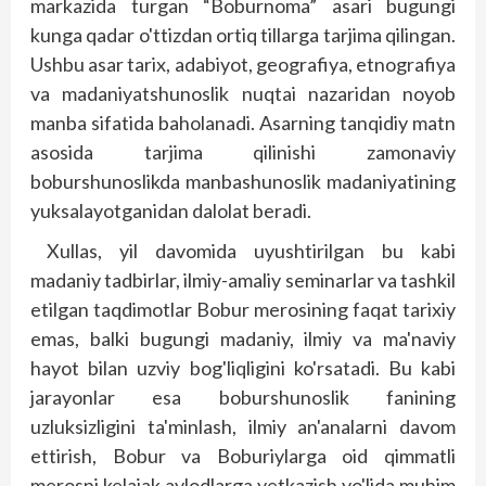
markazida turgan “Boburnoma” asari bugungi
kunga qadar o'ttizdan ortiq tillarga tarjima qilingan.
Ushbu asar tarix, adabiyot, geografiya, etnografiya
va madaniyatshunoslik nuqtai nazaridan noyob
manba sifatida baholanadi. Asarning tanqidiy matn
asosida tarjima qilinishi zamonaviy
boburshunoslikda manbashunoslik madaniyatining
yuksalayotganidan dalolat beradi.
Xullas, yil davomida uyushtirilgan bu kabi
madaniy tadbirlar, ilmiy-amaliy seminarlar va tashkil
etilgan taqdimotlar Bobur merosining faqat tarixiy
emas, balki bugungi madaniy, ilmiy va ma'naviy
hayot bilan uzviy bog'liqligini ko'rsatadi. Bu kabi
jarayonlar esa boburshunoslik fanining
uzluksizligini ta'minlash, ilmiy an'analarni davom
ettirish, Bobur va Boburiylarga oid qimmatli
merosni kelajak avlodlarga yetkazish yo'lida muhim