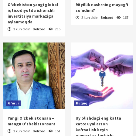
O'zbekiston yangi global
90 yillik nashrning mayog'i
iqtisodiyotda ishonchli
so'ndimi?
investitsiya markaziga
2 kun oldin
Behzod
167
aylanmoqda
2 kun oldin
Behzod
215
G'urur
Huquq
Yangi O'zbekistonsan –
Uy olishdagi eng katta
mangu O'zbekistonsan!
xato: uyni arzon
ko'rsatish keyin
2 kun oldin
Behzod
151
qimmatga tushishi