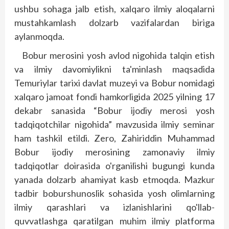
ushbu sohaga jalb etish, xalqaro ilmiy aloqalarni
mustahkamlash dolzarb vazifalardan biriga
aylanmoqda.
Bobur merosini yosh avlod nigohida talqin etish
va ilmiy davomiylikni ta'minlash maqsadida
Temuriylar tarixi davlat muzeyi va Bobur nomidagi
xalqaro jamoat fondi hamkorligida 2025 yilning 17
dekabr sanasida “Bobur ijodiy merosi yosh
tadqiqotchilar nigohida” mavzusida ilmiy seminar
ham tashkil etildi. Zero, Zahiriddin Muhammad
Bobur ijodiy merosining zamonaviy ilmiy
tadqiqotlar doirasida o'rganilishi bugungi kunda
yanada dolzarb ahamiyat kasb etmoqda. Mazkur
tadbir boburshunoslik sohasida yosh olimlarning
ilmiy qarashlari va izlanishlarini qo'llab-
quvvatlashga qaratilgan muhim ilmiy platforma