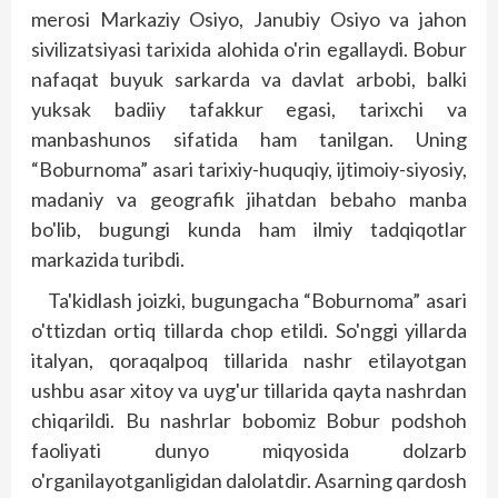
merosi Markaziy Osiyo, Janubiy Osiyo va jahon
sivilizatsiyasi tarixida alohida o'rin egallaydi. Bobur
nafaqat buyuk sarkarda va davlat arbobi, balki
yuksak badiiy tafakkur egasi, tarixchi va
manbashunos sifatida ham tanilgan. Uning
“Boburnoma” asari tarixiy-huquqiy, ijtimoiy-siyosiy,
madaniy va geografik jihatdan bebaho manba
bo'lib, bugungi kunda ham ilmiy tadqiqotlar
markazida turibdi.
Ta'kidlash joizki, bugungacha “Boburnoma” asari
o'ttizdan ortiq tillarda chop etildi. So'nggi yillarda
italyan, qoraqalpoq tillarida nashr etilayotgan
ushbu asar xitoy va uyg'ur tillarida qayta nashrdan
chiqarildi. Bu nashrlar bobomiz Bobur podshoh
faoliyati dunyo miqyosida dolzarb
o'rganilayotganligidan dalolatdir. Asarning qardosh