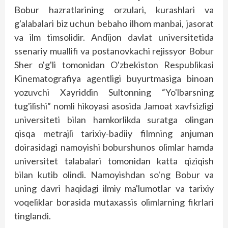
Bobur hazratlarining orzulari, kurashlari va
g'alabalari biz uchun bebaho ilhom manbai, jasorat
va ilm timsolidir. Andijon davlat universitetida
ssenariy muallifi va postanovkachi rejissyor Bobur
Sher o'g'li tomonidan O'zbekiston Respublikasi
Kinematografiya agentligi buyurtmasiga binoan
yozuvchi Xayriddin Sultonning “Yo'lbarsning
tug'ilishi” nomli hikoyasi asosida Jamoat xavfsizligi
universiteti bilan hamkorlikda suratga olingan
qisqa metrajli tarixiy-badiiy filmning anjuman
doirasidagi namoyishi boburshunos olimlar hamda
universitet talabalari tomonidan katta qiziqish
bilan kutib olindi. Namoyishdan so'ng Bobur va
uning davri haqidagi ilmiy ma'lumotlar va tarixiy
voqeliklar borasida mutaxassis olimlarning fikrlari
tinglandi.