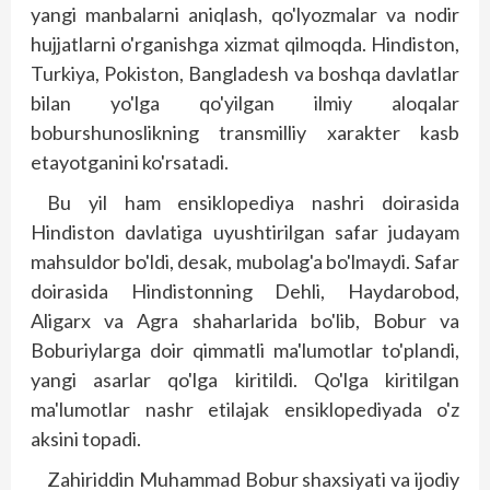
yangi manbalarni aniqlash, qo'lyozmalar va nodir
hujjatlarni o'rganishga xizmat qilmoqda. Hindiston,
Turkiya, Pokiston, Bangladesh va boshqa davlatlar
bilan yo'lga qo'yilgan ilmiy aloqalar
boburshunoslikning transmilliy xarakter kasb
etayotganini ko'rsatadi.
Bu yil ham ensiklopediya nashri doirasida
Hindiston davlatiga uyushtirilgan safar judayam
mahsuldor bo'ldi, desak, mubolag'a bo'lmaydi. Safar
doirasida Hindistonning Dehli, Haydarobod,
Aligarx va Agra shaharlarida bo'lib, Bobur va
Boburiylarga doir qimmatli ma'lumotlar to'plandi,
yangi asarlar qo'lga kiritildi. Qo'lga kiritilgan
ma'lumotlar nashr etilajak ensiklopediyada o'z
aksini topadi.
Zahiriddin Muhammad Bobur shaxsiyati va ijodiy