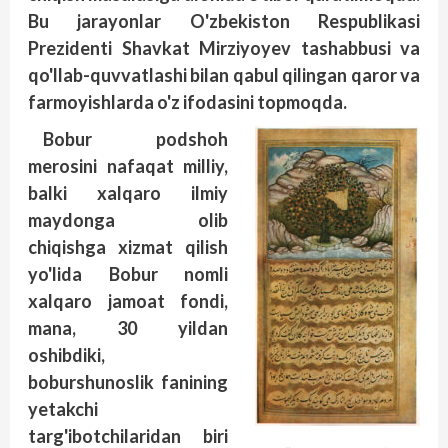
Bu jarayonlar O'zbekiston Respublikasi
Prezidenti Shavkat Mirziyoyev tashabbusi va
qo'llab-quvvatlashi bilan qabul qilingan qaror va
farmoyishlarda o'z ifodasini topmoqda.
Bobur podshoh
merosini nafaqat milliy,
balki xalqaro ilmiy
maydonga olib
chiqishga xizmat qilish
yo'lida Bobur nomli
xalqaro jamoat fondi,
mana, 30 yildan
oshibdiki,
boburshunoslik fanining
yetakchi
targ'ibotchilaridan biri