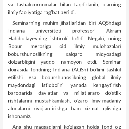
va tashakkurnomalar bilan taqdirlanib, ularning
ilmiy faoliyatiga rag'bat berildi.
Seminarning muhim jihatlaridan biri AQShdagi
Indiana universiteti professori Akram
Habibullayevning ishtiroki bo'ldi. Negaki, uning
Bobur merosiga oid ilmiy mulohazalari
boburshunoslikning xalqaro miqyosdagi
dolzarbligini yaqqol namoyon etdi. Seminar
doirasida fondning Indiana (AQSh) bo'limi tashkil
etilishi esa boburshunoslikning global ilmiy
maydondagi istiqbolini yanada kengaytirish
barobarida davlatlar va millatlararo do'stlik
rishtalarini mustahkamlash, o'zaro ilmiy-madaniy
aloqalarni rivojlantirishga ham xizmat qilishiga
ishonamiz.
Ana shu maqsadlarni ko'zlagan holda fond o'z