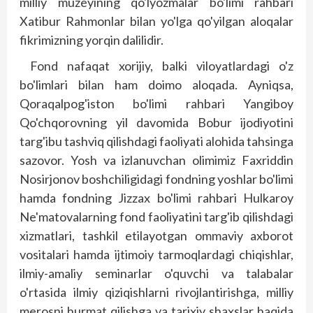
milliy muzeyining qo'lyozmalar bo'limi rahbari
Xatibur Rahmonlar bilan yo'lga qo'yilgan aloqalar
fikrimizning yorqin dalilidir.
Fond nafaqat xorijiy, balki viloyatlardagi o'z
bo'limlari bilan ham doimo aloqada. Ayniqsa,
Qoraqalpog'iston bo'limi rahbari Yangiboy
Qo'chqorovning yil davomida Bobur ijodiyotini
targ'ibu tashviq qilishdagi faoliyati alohida tahsinga
sazovor. Yosh va izlanuvchan olimimiz Faxriddin
Nosirjonov boshchiligidagi fondning yoshlar bo'limi
hamda fondning Jizzax bo'limi rahbari Hulkaroy
Ne'matovalarning fond faoliyatini targ'ib qilishdagi
xizmatlari, tashkil etilayotgan ommaviy axborot
vositalari hamda ijtimoiy tarmoqlardagi chiqishlar,
ilmiy-amaliy seminarlar o'quvchi va talabalar
o'rtasida ilmiy qiziqishlarni rivojlantirishga, milliy
merosni hurmat qilishga va tarixiy shaxslar haqida