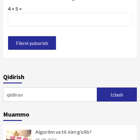
4 × 5 =
Qidirish
Qidirshish:
Muammo
Algoritm va til: kim g'olib?