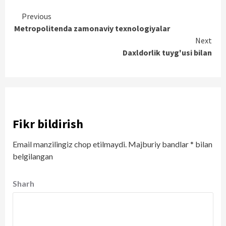
Continue
Previous
Metropolitenda zamonaviy texnologiyalar
Reading
Next
Daxldorlik tuyg'usi bilan
Fikr bildirish
Email manzilingiz chop etilmaydi.
Majburiy bandlar
*
bilan
belgilangan
Sharh