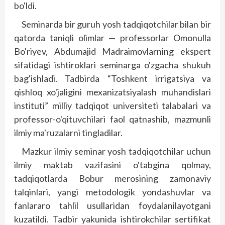
bo'ldi.
Seminarda bir guruh yosh tadqiqotchilar bilan bir
qatorda taniqli olimlar — professorlar Omonulla
Bo'riyev, Abdumajid Madraimovlarning ekspert
sifatidagi ishtiroklari seminarga o'zgacha shukuh
bag'ishladi. Tadbirda “Toshkent irrigatsiya va
qishloq xo'jaligini mexanizatsiyalash muhandislari
instituti” milliy tadqiqot universiteti talabalari va
professor-o'qituvchilari faol qatnashib, mazmunli
ilmiy ma'ruzalarni tingladilar.
Mazkur ilmiy seminar yosh tadqiqotchilar uchun
ilmiy maktab vazifasini o'tabgina qolmay,
tadqiqotlarda Bobur merosining zamonaviy
talqinlari, yangi metodologik yondashuvlar va
fanlararo tahlil usullaridan foydalanilayotgani
kuzatildi. Tadbir yakunida ishtirokchilar sertifikat