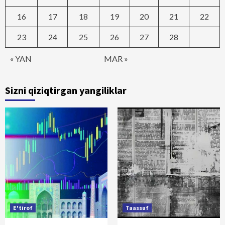
16
17
18
19
20
21
22
23
24
25
26
27
28
« YAN
MAR »
Sizni qiziqtirgan yangiliklar
E'tirof
Taassuf