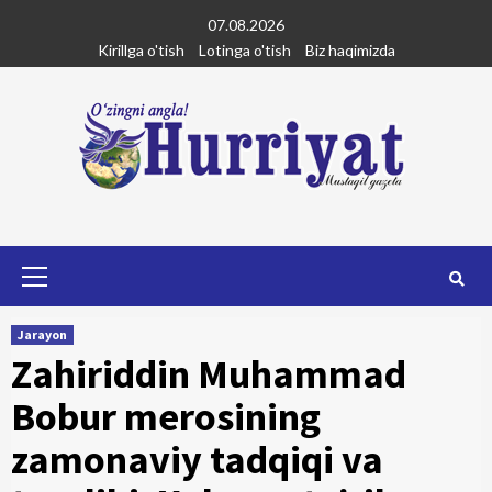
Skip
07.08.2026
to
Kirillga o'tish
Lotinga o'tish
Biz haqimizda
content
Primary
Menu
Jarayon
Zahiriddin Muhammad
Bobur merosining
zamonaviy tadqiqi va