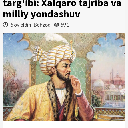
targ'ibi: Xalqaro tajriba va
milliy yondashuv
6 oy oldin
Behzod
691