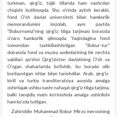
turkman, qirg'iz, tojik tillarida ham nashrdan
chiqishi kutilmoqda. Shu o'rinda aytish kerakki,
fond O'sh davlat universiteti bilan hamkorlik
memorandumini imzolab, ayni paytda
“Boburnoma”ning qirg'iz tiliga tarjimasi borasida
o'zaro hamkorlik qilmoqda. Yaqindagina fond
tomonidan tashkillashtirilgan “Bobur-tur”
doirasida fond va muzey xodimlarining bir nechta
vakillari qo'shni Qirg'iziston davlatining O'sh va
O'zgan shaharlarida bo'lishib, bu borada olib
borilayotgan ishlar bilan tanishdilar. Arab, qirg'iz-
kirill va turkiy transliteratsiya asosida amalga
oshirilajak ushbu nashr nafaqat qirg'iz tiliga tarjima,
balki tanqidiy matn ko'rinishida amalga oshirilishi
ham ko'zda tutilgan.
Zahiriddin Muhammad Bobur Mirzo merosining