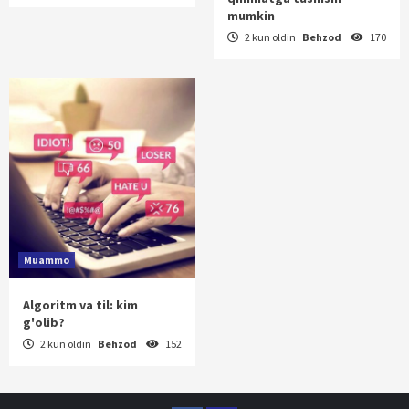
mumkin
2 kun oldin
Behzod
170
Muammo
Algoritm va til: kim
g'olib?
2 kun oldin
Behzod
152