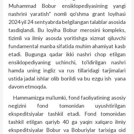
Muhammad Bobur ensiklopediyasining yangi
nashrini yaratish” nomli qo'shma grant loyihasi
2024 yil 24 sentyabrda belgilangan talablar asosida
tasdiqlandi. Bu loyiha Bobur merosini kompleks,
tizimli va ilmiy asosda yoritishga xizmat qiluvchi
fundamental manba sifatida muhim ahamiyat kasb
etadi. Bugunga qadar ikki nashri chop etilgan
ensiklopediyaning uchinchi, to'ldirilgan nashri
hamda uning ingliz va rus tillaridagi tarjimalari
ustida jadal ishlar olib borildi va bu ezgu ish yana
davom etmoqda.
Hammamizga ma'lumki, fond faoliyatining asosiy
negizini fond tomonidan uyushtirilgan
ekspeditsiyalar tashkil etadi. Fond tomonidan
tashkil etilgan qariyb 40 ga yaqin xalqaro ilmiy
ekspeditsiyalar Bobur va Boburiylar tarixiga oid