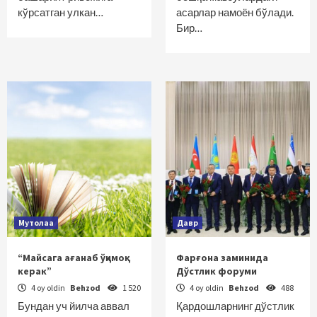
кўрсатган улкан…
асарлар намоён бўлади.
Бир…
Мутолаа
Давр
“Майсага ағанаб ўқимоқ
Фарғона заминида
керак”
Дўстлик форуми
4 oy oldin
Behzod
1 520
4 oy oldin
Behzod
488
Бундан уч йилча аввал
Қардошларнинг дўстлик