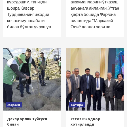
курсдошим, таниқли
анжуманларини ўтказиш
шоира Кавсар
анъанага айланган. Ўтган
Турдиеванинг ижодий
ҳафта бошида Фарғона
кечаси муносабати
вилоятида “Марказий
билан бўлган учрашув…
Осиё давлатлари ва…
Жараён
Хотира
Дахлдорлик туйғуси
Устоз ижодкор
билан
хотирланди