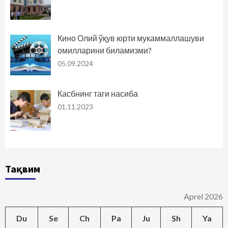
Кино Олий ўқув юрти мукаммаллашуви
омилларини биламизми?
05.09.2024
Касбнинг таги насиба
01.11.2023
Тақвим
Aprel 2026
Du
Se
Ch
Pa
Ju
Sh
Ya