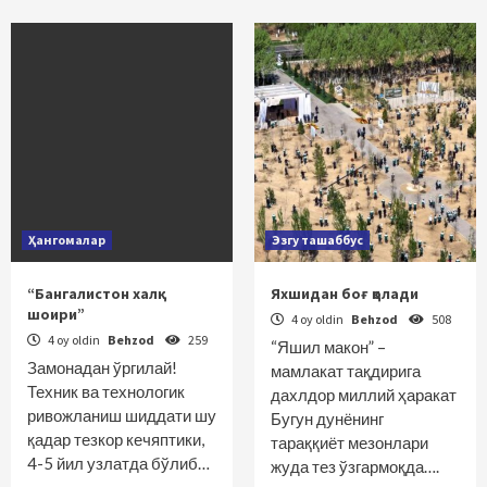
Ҳангомалар
Эзгу ташаббус
“Бангалистон халқ
Яхшидан боғ қолади
шоири”
4 oy oldin
Behzod
508
4 oy oldin
Behzod
259
“Яшил макон” –
Замонадан ўргилай!
мамлакат тақдирига
Техник ва технологик
дахлдор миллий ҳаракат
ривожланиш шиддати шу
Бугун дунёнинг
қадар тезкор кечяптики,
тараққиёт мезонлари
4-5 йил узлатда бўлиб…
жуда тез ўзгармоқда….