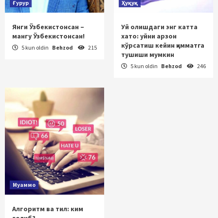
Ғурур
Ҳуқуқ
Янги Ўзбекистонсан –
Уй олишдаги энг катта
мангу Ўзбекистонсан!
хато: уйни арзон
кўрсатиш кейин қимматга
5 kun oldin
Behzod
215
тушиши мумкин
5 kun oldin
Behzod
246
Муаммо
Алгоритм ва тил: ким
ғолиб?