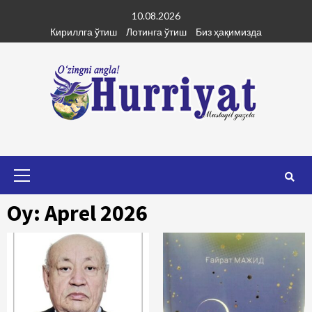
Skip
10.08.2026
to
Кириллга ўтиш
Лотинга ўтиш
Биз ҳақимизда
content
Primary
Menu
Oy: Aprel 2026