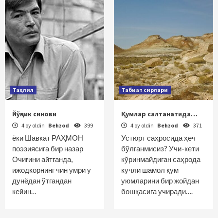
Таҳлил
Табиат сирлари
Йўқлик синови
Қумлар салтанатида…
4 oy oldin
Behzod
399
4 oy oldin
Behzod
371
ёки Шавкат РАҲМОН
Устюрт саҳросида ҳеч
поэзиясига бир назар
бўлганмисиз? Учи-кети
Очиғини айтганда,
кўринмайдиган саҳрода
ижодкорнинг чин умри у
кучли шамол қум
дунёдан ўтгандан
уюмларини бир жойдан
кейин…
бошқасига учиради….