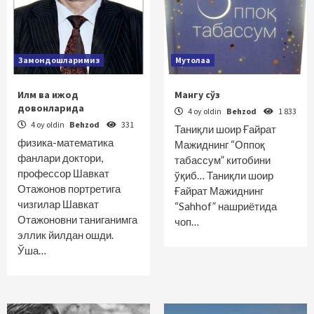
Замондошларимиз
Мутолаа
Илм ва ижод
Мангу сўз
довонларида
4 oy oldin
Behzod
1 833
4 oy oldin
Behzod
331
Таниқли шоир Ғайрат
физика-математика
Мажиднинг “Оппоқ
фанлари доктори,
табассум” китобини
профессор Шавкат
ўқиб… Таниқли шоир
Отажонов портретига
Ғайрат Мажиднинг
чизгилар Шавкат
“Sahhof” нашриётида
Отажоновни таниганимга
чоп…
эллик йилдан ошди.
Ўша…