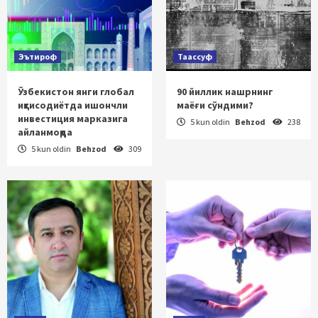
Эътироф
Таассуф
Ўзбекистон янги глобал
90 йиллик нашрнинг
иқтисодиётда ишончли
маёғи сўндими?
инвестиция марказига
5 kun oldin
Behzod
238
айланмоқда
5 kun oldin
Behzod
309