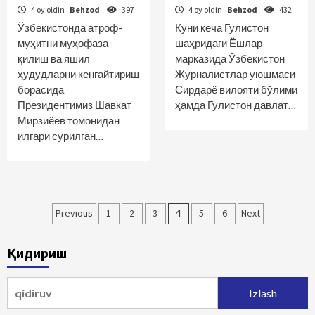
4 oy oldin
Behzod
397
4 oy oldin
Behzod
432
Ўзбекистонда атроф-
Куни кеча Гулистон
муҳитни муҳофаза
шаҳридаги Ёшлар
қилиш ва яшил
марказида Ўзбекистон
ҳудудларни кенгайтириш
Журналистлар уюшмаси
борасида
Сирдарё вилояти бўлими
Президентимиз Шавкат
ҳамда Гулистон давлат…
Мирзиёев томонидан
илгари сурилган…
Maqolalar
Previous
1
2
3
4
5
6
Next
bo‘yicha
Қидириш
harakatlanish
Qidirshish: