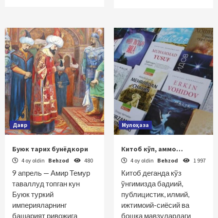
Давр
Мулоҳаза
Буюк тарих бунёдкори
Китоб кўп, аммо…
4 oy oldin
Behzod
480
4 oy oldin
Behzod
1 997
9 апрель — Амир Темур
Китоб деганда кўз
таваллуд топган кун
ўнгимизда бадиий,
Буюк туркий
публицистик, илмий,
империяларнинг
ижтимоий-сиёсий ва
башарият ривожига
бошқа мавзулардаги