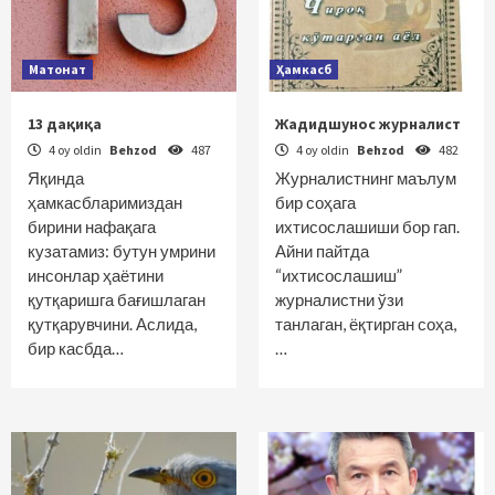
Матонат
Ҳамкасб
13 дақиқа
Жадидшунос журналист
4 oy oldin
Behzod
487
4 oy oldin
Behzod
482
Яқинда
Журналистнинг маълум
ҳамкасбларимиздан
бир соҳага
бирини нафақага
ихтисослашиши бор гап.
кузатамиз: бутун умрини
Айни пайтда
инсонлар ҳаётини
“ихтисослашиш”
қутқаришга бағишлаган
журналистни ўзи
қутқарувчини. Аслида,
танлаган, ёқтирган соҳа,
бир касбда…
…