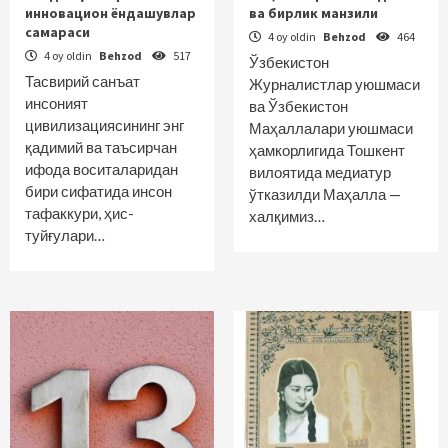
инновацион ёндашувлар
ва бирлик манзили
самараси
4 oy oldin
Behzod
464
4 oy oldin
Behzod
517
Ўзбекистон
Тасвирий санъат
Журналистлар уюшмаси
инсоният
ва Ўзбекистон
цивилизациясининг энг
Маҳаллалари уюшмаси
қадимий ва таъсирчан
ҳамкорлигида Тошкент
ифода воситаларидан
вилоятида медиатур
бири сифатида инсон
ўтказилди Маҳалла —
тафаккури, ҳис-
халқимиз…
туйғулари…