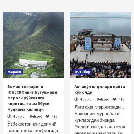
Жараён
Эътибор
Зомин тоғларини
Ақчакўл илҳомлари қайта
ЮНЕСКОнинг Бутунжаҳон
кўз очди
мероси рўйхатига
4 oy oldin
Behzod
416
киритиш ташаббуси
Янги оҳанглар янгради…
муҳокама қилинди
Баҳорнинг муродбахш
4 oy oldin
Behzod
495
кунларидан бирида
Ўзбекистоннинг доимий
Эллигинчи қалъада озод
ваколатхонаси кўмагида
овозлар жаранглади. Бу