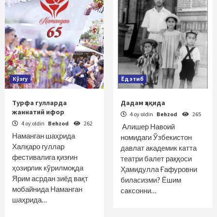
Кўзгу
Ёд этиб
Турфа гулларда
Дадам ҳақида
жаннатий ифор
4 oy oldin
Behzod
265
4 oy oldin
Behzod
262
Алишер Навоий
Наманган шаҳрида
номидаги Ўзбекистон
Халқаро гуллар
давлат академик катта
фестивалига қизғин
театри балет раққоси
ҳозирлик кўрилмоқда
Ҳамидулла Ғафуровни
Ярим асрдан зиёд вақт
биласизми? Ёшим
мобайнида Наманган
саксонни…
шаҳрида…