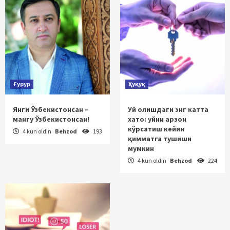
Ғурур
Ҳуқуқ
Янги Ўзбекистонсан –
Уй олишдаги энг катта
мангу Ўзбекистонсан!
хато: уйни арзон
кўрсатиш кейин
4 kun oldin
Behzod
193
қимматга тушиши
мумкин
4 kun oldin
Behzod
224