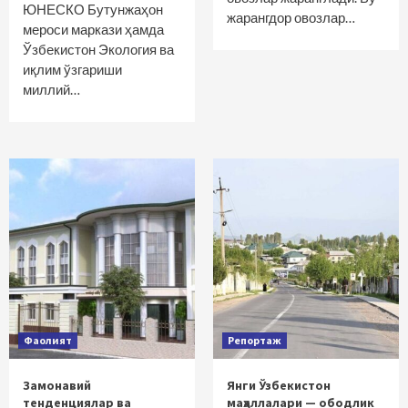
ЮНЕСКО Бутунжаҳон
жарангдор овозлар…
мероси маркази ҳамда
Ўзбекистон Экология ва
иқлим ўзгариши
миллий…
Фаолият
Репортаж
Замонавий
Янги Ўзбекистон
тенденциялар ва
маҳаллалари — ободлик