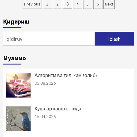
Maqolalar
Previous
1
2
3
4
5
6
Next
bo‘yicha
Қидириш
harakatlanish
Qidirshish:
Муаммо
Алгоритм ва тил: ким ғолиб?
05.08.2026
Қушлар хавф остида
15.04.2026