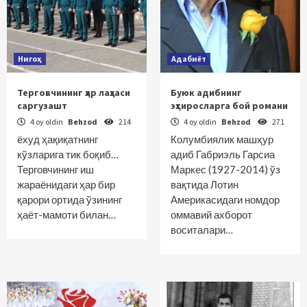
Нигоҳ
Адабиёт
Терговчининг ҳар лаҳзаси
Буюк адибнинг
саргузашт
эҳтиросларга бой романи
4 oy oldin
Behzod
214
4 oy oldin
Behzod
271
ёхуд ҳақиқатнинг
Колумбиялик машҳур
кўзларига тик боқиб…
адиб Габриэль Гарсиа
Терговчининг иш
Маркес (1927-2014) ўз
жараёнидаги ҳар бир
вақтида Лотин
қарори ортида ўзининг
Америкасидаги номдор
ҳаёт-мамоти билан…
оммавий ахборот
воситалари…