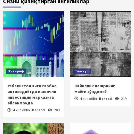
Сизни қизиқтирган янгиликлар
Эътироф
Таассуф
Ўзбекистон янги глобал
90 йиллик нашрнинг
иқтисодиётда ишончли
маёғи сўндими?
инвестиция марказига
4 kun oldin
Behzod
219
айланмоқда
4 kun oldin
Behzod
288