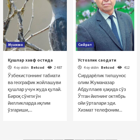
Муаммо
Сийрат
Қушлар хавф остида
Устозлик саодати
4 oy oldin
Behzod
2 487
4 oy oldin
Behzod
412
Ўзбекистоннинг табиати
Сирдарёлик тилшунос
ва географик жойлашуви
олим Жуманазар
қушлар учун жуда қулай.
Абдуллаев ҳақида сўз
Бироқ сўнгги ўн
Ўтган йилнинг октябрь
йилликларда иқлим
ойи ўрталари эди.
ўзгариши,…
Хизмат телефоним…