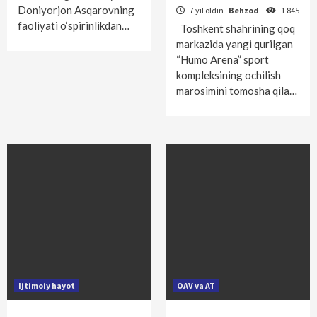
Doniyorjon Asqarovning
7 yil oldin
Behzod
1 845
faoliyati o‘spirinlikdan…
Toshkent shahrining qoq
markazida yangi qurilgan
“Humo Arena” sport
kompleksining ochilish
marosimini tomosha qila…
Ijtimoiy hayot
OAV va AT