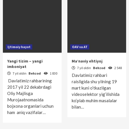
Ijtimoiy hayot
OAV va AT
Yangi tizim – yangi
Ma’naviy ehtiyoj
imkoniyat
7 yil oldin
Behzod
2 548
7 yil oldin
Behzod
1 830
Davlatimiz rahbari
Davlatimiz rahbarining
raisligida shu yilning 19
2017 yil 22 dekabrdagi
mart kuni o‘tkazilgan
Oliy Majlisga
videoselektor yig‘ilishida
Murojaatnomasida
ko‘plab muhim masalalar
bojxona organlari uchun
bilan…
ham aniq vazifalar…