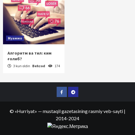
Муаммо
Алгоритм ва тил: ким
ғолиб?
3 kun oldin
Behzod
174
Facebook
Telegram
©
«Hurriyat»
— mustaqil gazetasining rasmiy veb-sayti
|
2014-2024