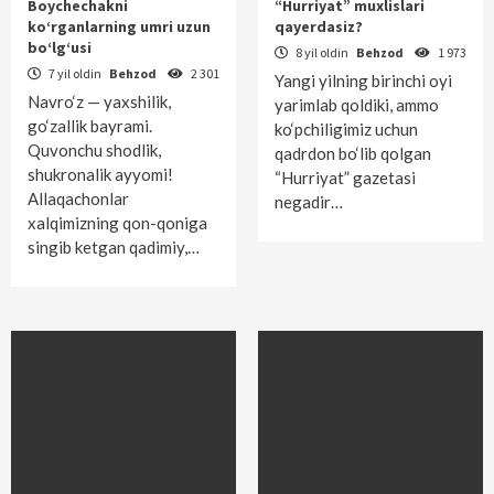
Boychechakni
“Hurriyat” muxlislari
ko‘rganlarning umri uzun
qayerdasiz?
bo‘lg‘usi
8 yil oldin
Behzod
1 973
7 yil oldin
Behzod
2 301
Yangi yilning birinchi oyi
Navro‘z — yaxshilik,
yarimlab qoldiki, ammo
go‘zallik bayrami.
ko‘pchiligimiz uchun
Quvonchu shodlik,
qadrdon bo‘lib qolgan
shukronalik ayyomi!
“Hurriyat” gazetasi
Allaqachonlar
negadir…
xalqimizning qon-qoniga
singib ketgan qadimiy,…