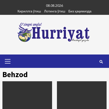
Skip
08.08.2026
to
Кириллга ўтиш
Лотинга ўтиш
Биз ҳақимизда
content
Primary
Menu
Behzod