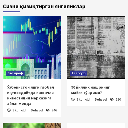
Сизни қизиқтирган янгиликлар
Эътироф
Таассуф
Ўзбекистон янги глобал
90 йиллик нашрнинг
иқтисодиётда ишончли
маёғи сўндими?
инвестиция марказига
3 kun oldin
Behzod
180
айланмоқда
3 kun oldin
Behzod
246