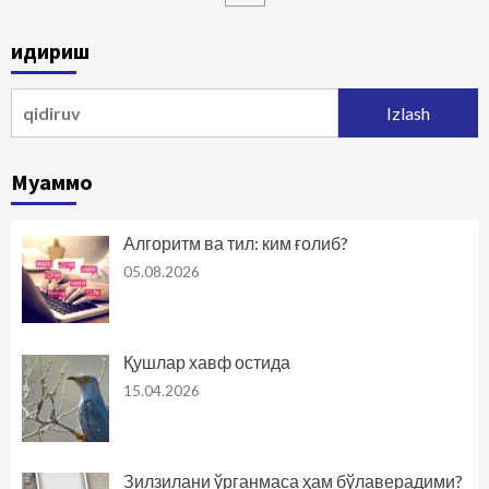
harakatlanish
Қидириш
Qidirshish:
Муаммо
Алгоритм ва тил: ким ғолиб?
05.08.2026
Қушлар хавф остида
15.04.2026
Зилзилани ўрганмаса ҳам бўлаверадими?