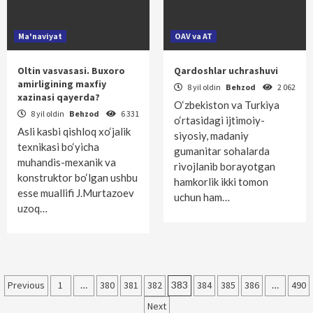
Ma'naviyat
OAV va AT
Oltin vasvasasi. Buxoro
Qardoshlar uchrashuvi
amirligining maxfiy
8 yil oldin
Behzod
2 062
xazinasi qayerda?
O‘zbekiston va Turkiya
8 yil oldin
Behzod
6 331
o‘rtasidagi ijtimoiy-
Asli kasbi qishloq xo‘jalik
siyosiy, madaniy
texnikasi bo‘yicha
gumanitar sohalarda
muhandis-mexanik va
rivojlanib borayotgan
konstruktor bo‘lgan ushbu
hamkorlik ikki tomon
esse muallifi J.Murtazoev
uchun ham…
uzoq…
Maqolalar
Previous
1
…
380
381
382
383
384
385
386
…
490
bo‘yicha
Next