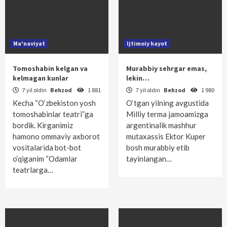
Ma'naviyat
Ijtimoiy hayot
Tomoshabin kelgan va
Murabbiy sehrgar emas,
kelmagan kunlar
lekin…
7 yil oldin
Behzod
1 881
7 yil oldin
Behzod
1 980
Kecha “O‘zbekiston yosh
O‘tgan yilning avgustida
tomoshabinlar teatri”ga
Milliy terma jamoamizga
bordik. Kirganimiz
argentinalik mashhur
hamono ommaviy axborot
mutaxassis Ektor Kuper
vositalarida bot-bot
bosh murabbiy etib
o‘qiganim “Odamlar
tayinlangan…
teatrlarga…