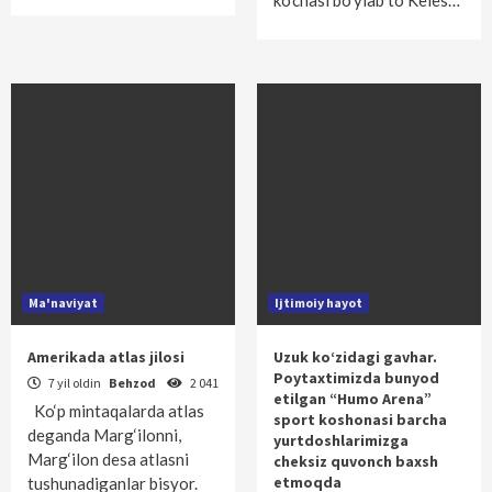
ko‘chasi bo‘ylab to Keles…
Ma'naviyat
Ijtimoiy hayot
Amerikada atlas jilosi
Uzuk ko‘zidagi gavhar.
Poytaxtimizda bunyod
7 yil oldin
Behzod
2 041
etilgan “Humo Arena”
Ko‘p mintaqalarda atlas
sport koshonasi barcha
deganda Marg‘ilonni,
yurtdoshlarimizga
Marg‘ilon desa atlasni
cheksiz quvonch baxsh
etmoqda
tushunadiganlar bisyor.