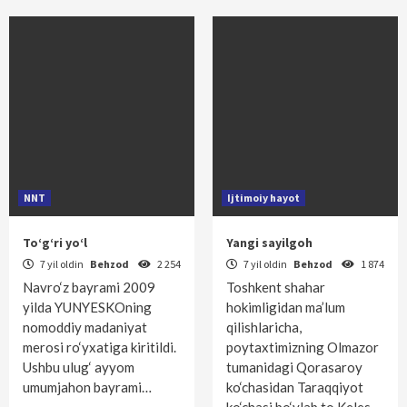
NNT
Ijtimoiy hayot
To‘g‘ri yo‘l
Yangi sayilgoh
7 yil oldin
Behzod
2 254
7 yil oldin
Behzod
1 874
Navro‘z bayrami 2009
Toshkent shahar
yilda YUNYESKOning
hokimligidan ma’lum
nomoddiy madaniyat
qilishlaricha,
merosi ro‘yxatiga kiritildi.
poytaxtimizning Olmazor
Ushbu ulug‘ ayyom
tumanidagi Qorasaroy
umumjahon bayrami…
ko‘chasidan Taraqqiyot