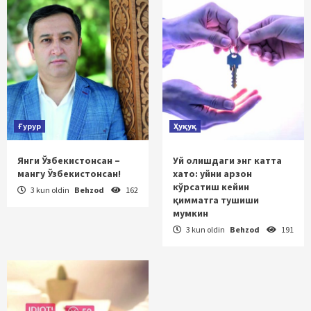
Ғурур
Ҳуқуқ
Янги Ўзбекистонсан –
Уй олишдаги энг катта
мангу Ўзбекистонсан!
хато: уйни арзон
кўрсатиш кейин
3 kun oldin
Behzod
162
қимматга тушиши
мумкин
3 kun oldin
Behzod
191