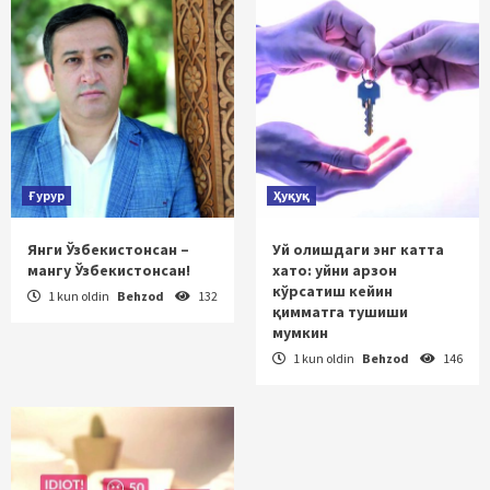
Ғурур
Ҳуқуқ
Янги Ўзбекистонсан –
Уй олишдаги энг катта
мангу Ўзбекистонсан!
хато: уйни арзон
кўрсатиш кейин
1 kun oldin
Behzod
132
қимматга тушиши
мумкин
1 kun oldin
Behzod
146