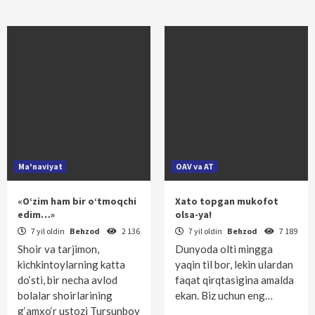
Ma'naviyat
OAV va AT
«O‘zim ham bir o‘tmoqchi
Xato topgan mukofot
edim…»
olsa-ya!
7 yil oldin
Behzod
2 136
7 yil oldin
Behzod
7 189
Shoir va tarjimon,
Dunyoda olti mingga
kichkintoylarning katta
yaqin til bor, lekin ulardan
do‘sti, bir necha avlod
faqat qirqtasigina amalda
bolalar shoirlarining
ekan. Biz uchun eng…
g‘amxo‘r ustozi Tursunboy