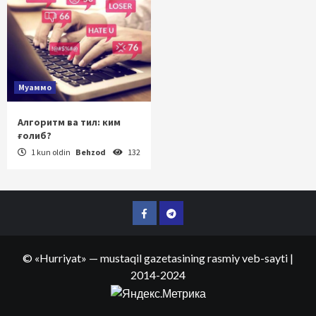
Муаммо
Алгоритм ва тил: ким
ғолиб?
1 kun oldin
Behzod
132
Facebook
Telegram
©
«Hurriyat»
— mustaqil gazetasining rasmiy veb-sayti
|
2014-2024