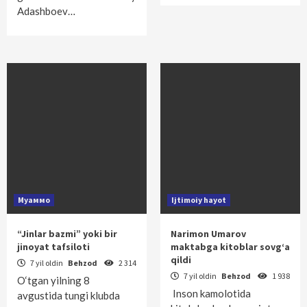
Adashboev…
Муаммо
Ijtimoiy hayot
“Jinlar bazmi” yoki bir
Narimon Umarov
jinoyat tafsiloti
maktabga kitoblar sovg‘a
qildi
7 yil oldin
Behzod
2 314
7 yil oldin
Behzod
1 938
O‘tgan yilning 8
Inson kamolotida
avgustida tungi klubda