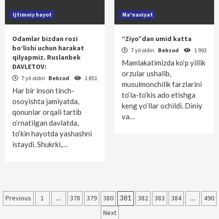
Ijtimoiy hayot
Ma'naviyat
Odamlar bizdan rozi
“Ziyo”dan umid katta
bo‘lishi uchun harakat
7 yil oldin
Behzod
1 993
qilyapmiz. Ruslanbek
Mamlakatimizda ko‘p yillik
DAVLETOV:
orzular ushalib,
7 yil oldin
Behzod
1 851
musulmonchilik farzlarini
Har bir inson tinch-
to‘la-to‘kis ado etishga
osoyishta jamiyatda,
keng yo‘llar ochildi. Diniy
qonunlar orqali tartib
va…
o‘rnatilgan davlatda,
to‘kin hayotda yashashni
istaydi. Shukrki,…
Maqolalar
Previous
1
…
378
379
380
381
382
383
384
…
490
bo‘yicha
Next