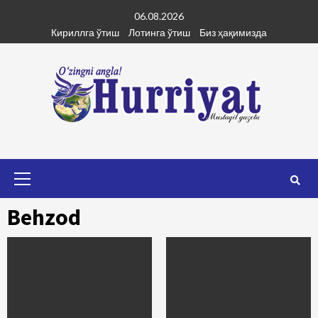
Skip
06.08.2026
to
Кириллга ўтиш
Лотинга ўтиш
Биз ҳақимизда
content
Primary
Menu
Behzod