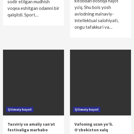
kitobdan boshqa najot
sodir etilgan mudhish
yo‘q. Shu bois yosh
voqea eshitgan odamni bir
avlodning ma’naviy-
qalqitdi. Sport…
intellektual salohiyati,
ongu tafakkuri va…
Ijtimoiy hayot
Ijtimoiy hayot
Tasviriy va amaliy san’at
Vafoning uzun yo‘li.
festivaliga marhabo
O‘zbekiston xalq