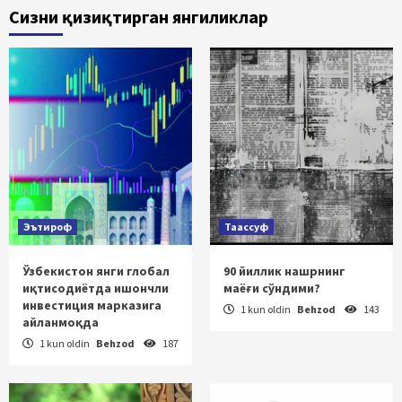
Сизни қизиқтирган янгиликлар
Эътироф
Таассуф
Ўзбекистон янги глобал
90 йиллик нашрнинг
иқтисодиётда ишончли
маёғи сўндими?
инвестиция марказига
1 kun oldin
Behzod
143
айланмоқда
1 kun oldin
Behzod
187