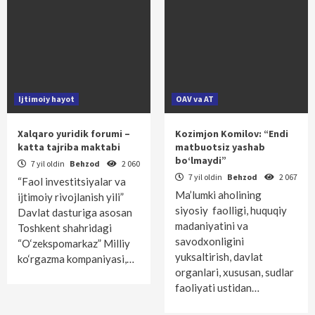
Ijtimoiy hayot
OAV va AT
Xalqaro yuridik forumi –
Kozimjon Komilov: “Endi
katta tajriba maktabi
matbuotsiz yashab
bo‘lmaydi”
7 yil oldin
Behzod
2 060
7 yil oldin
Behzod
2 067
“Faol investitsiyalar va
Ma’lumki aholining
ijtimoiy rivojlanish yili”
siyosiy faolligi, huquqiy
Davlat dasturiga asosan
madaniyatini va
Toshkent shahridagi
savodxonligini
“O‘zekspomarkaz” Milliy
yuksaltirish, davlat
ko‘rgazma kompaniyasi,…
organlari, xususan, sudlar
faoliyati ustidan…