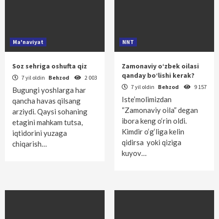
Ma'naviyat
NNT
Soz sehriga oshufta qiz
Zamonaviy o‘zbek oilasi
qanday bo‘lishi kerak?
7 yil oldin
Behzod
2 003
7 yil oldin
Behzod
9 157
Bugungi yoshlarga har
Iste’molimizdan
qancha havas qilsang
“Zamonaviy oila” degan
arziydi. Qaysi sohaning
ibora keng o‘rin oldi.
etagini mahkam tutsa,
Kimdir o‘g‘liga kelin
iqtidorini yuzaga
qidirsa yoki qiziga
chiqarish…
kuyov…