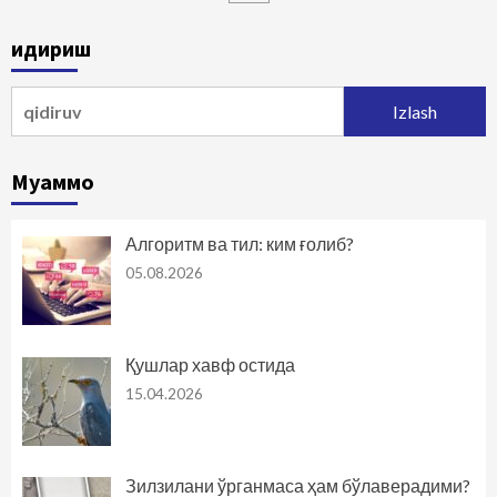
harakatlanish
Қидириш
Qidirshish:
Муаммо
Алгоритм ва тил: ким ғолиб?
05.08.2026
Қушлар хавф остида
15.04.2026
Зилзилани ўрганмаса ҳам бўлаверадими?