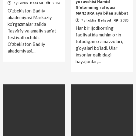
yozuvchisi Hamid
7 yil oldin
Behzod
2 367
G‘ulomning rafiqasi
O‘zbekiston Badiiy
MANZURA aya bilan suhbat
akademiyasi Markaziy
7 yil oldin
Behzod
2 385
ko‘rgazmalar zalida
Har bir ijodkorning
Tasviriy va amaliy san’at
faoliyatida muhim o‘rin
festivali ochildi.
tutadigan o‘z mavzulari,
O‘zbekiston Badiiy
g‘oyalari bo‘ladi. Ular
akademiyasi…
insonlar qalbidagi
hayajonlar,…