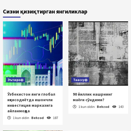
Сизни қизиқтирган янгиликлар
Эътироф
Таассуф
Ўзбекистон янги глобал
90 йиллик нашрнинг
иқтисодиётда ишончли
маёғи сўндими?
инвестиция марказига
1 kun oldin
Behzod
143
айланмоқда
1 kun oldin
Behzod
187