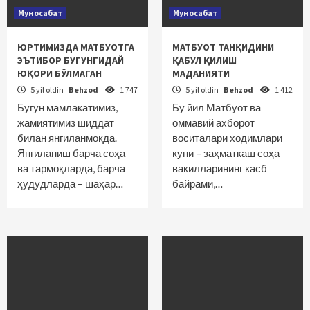
Муносабат
Муносабат
ЮРТИМИЗДА МАТБУОТГА
МАТБУОТ ТАНҚИДИНИ
ЭЪТИБОР БУГУНГИДАЙ
ҚАБУЛ ҚИЛИШ
ЮҚОРИ БЎЛМАГАН
МАДАНИЯТИ
5 yil oldin
Behzod
1 747
5 yil oldin
Behzod
1 412
Бугун мамлакатимиз,
Бу йил Матбуот ва
жамиятимиз шиддат
оммавий ахборот
билан янгиланмоқда.
воситалари ходимлари
Янгиланиш барча соҳа
куни – заҳматкаш соҳа
ва тармоқларда, барча
вакилларининг касб
ҳудудларда – шаҳар…
байрами,…