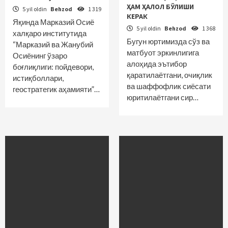
ҲАМ ҲАЛОЛ БЎЛИШИ
5 yil oldin
Behzod
1 319
КЕРАК
Яқинда Марказий Осиё
5 yil oldin
Behzod
1 368
халқаро институтида
Бугун юртимизда сўз ва
“Марказий ва Жанубий
матбуот эркинлигига
Осиёнинг ўзаро
алоҳида эътибор
боғлиқлиги: пойдевори,
қаратилаётгани, очиқлик
истиқболлари,
ва шаффофлик сиёсати
геостратегик аҳамияти”…
юритилаётгани сир…