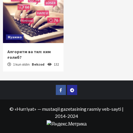
Муаммо
Алгоритм ва тил: ким
ғолиб?
1 kun oldin
Behzod
132
Facebook
Telegram
©
«Hurriyat»
— mustaqil gazetasining rasmiy veb-sayti
|
2014-2024