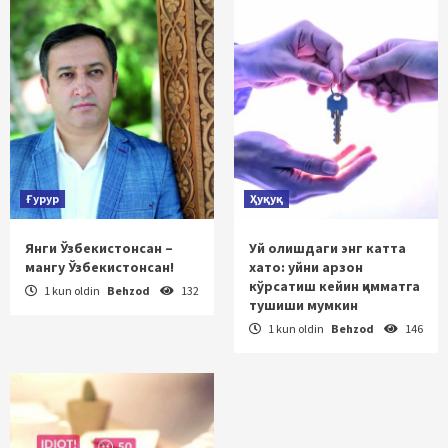
Ғурур
Ҳуқуқ
Янги Ўзбекистонсан –
Уй олишдаги энг катта
мангу Ўзбекистонсан!
хато: уйни арзон
кўрсатиш кейин қимматга
1 kun oldin
Behzod
132
тушиши мумкин
1 kun oldin
Behzod
146