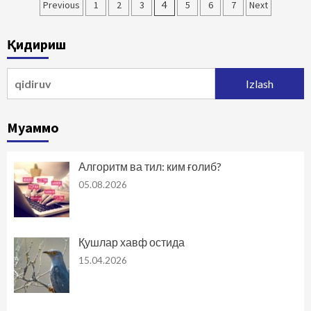
Maqolalar
Previous
1
2
3
4
5
6
7
Next
bo‘yicha
Қидириш
harakatlanish
Qidirshish:
Муаммо
Алгоритм ва тил: ким ғолиб?
05.08.2026
Қушлар хавф остида
15.04.2026