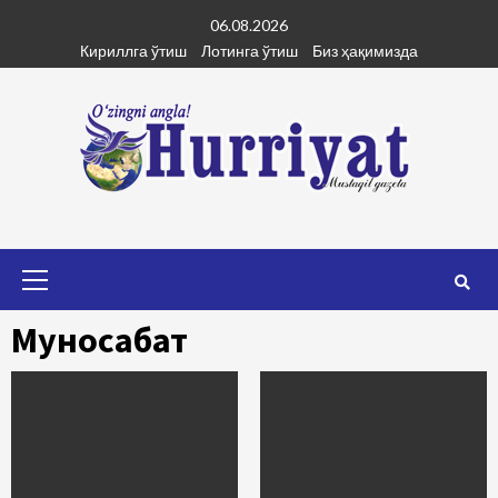
Skip
06.08.2026
to
Кириллга ўтиш
Лотинга ўтиш
Биз ҳақимизда
content
Primary
Menu
Муносабат