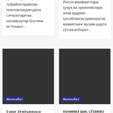
Инсон манфаатлари,
туфайли одамлар
ҳуқуқ ва эркинлик­лари
ноиложликдан дала
олий қадрият
сичқонлари ва
ҳисобланган демократик
каламушлар гўштини
жамиятнинг муҳим шарти
истеъмол…
сўз ва ахборот…
Муносабат
Муносабат
5 нинг 30 мўъжизаси
НОНИМИЗ ҲАМ, СЎЗИМИЗ