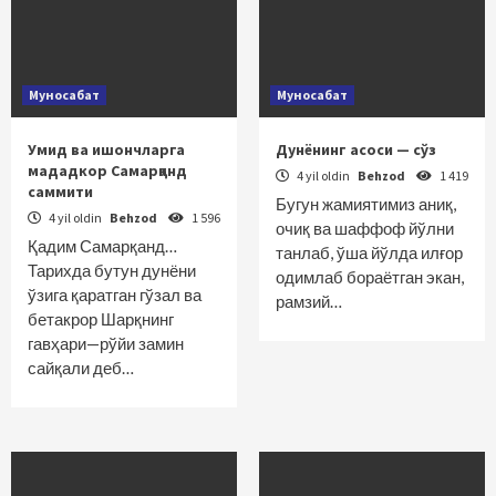
Муносабат
Муносабат
Умид ва ишончларга
Дунёнинг асоси — сўз
мададкор Самарқанд
4 yil oldin
Behzod
1 419
саммити
Бугун жамиятимиз аниқ,
4 yil oldin
Behzod
1 596
очиқ ва шаффоф йўлни
Қадим Самарқанд…
танлаб, ўша йўлда илғор
Тарихда бутун дунёни
одимлаб бораётган экан,
ўзига қаратган гўзал ва
рамзий…
бетакрор Шарқнинг
гавҳари—рўйи замин
сайқали деб…