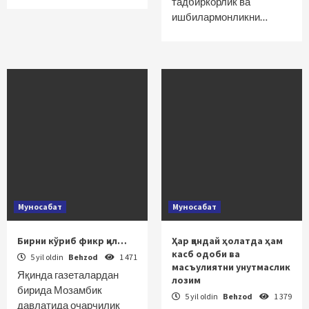
тадбиркорлик ва
ишбилармонликни…
Муносабат
Муносабат
Бирни кўриб фикр қил…
Ҳар қандай ҳолатда ҳам
касб одоби ва
5 yil oldin
Behzod
1 471
масъулиятни унутмаслик
Яқинда газеталардан
лозим
бирида Мозамбик
5 yil oldin
Behzod
1 379
давлатида очарчилик