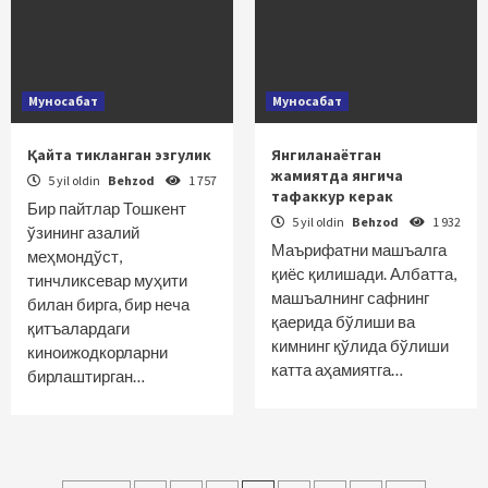
Муносабат
Муносабат
Қайта тикланган эзгулик
Янгиланаётган
жамиятда янгича
5 yil oldin
Behzod
1 757
тафаккур керак
Бир пайтлар Тошкент
5 yil oldin
Behzod
1 932
ўзининг азалий
Маърифатни машъалга
меҳмондўст,
қиёс қилишади. Албатта,
тинчликсевар муҳити
машъалнинг сафнинг
билан бирга, бир неча
қаерида бўлиши ва
қитъалардаги
кимнинг қўлида бўлиши
киноижодкорларни
катта аҳамиятга…
бирлаштирган…