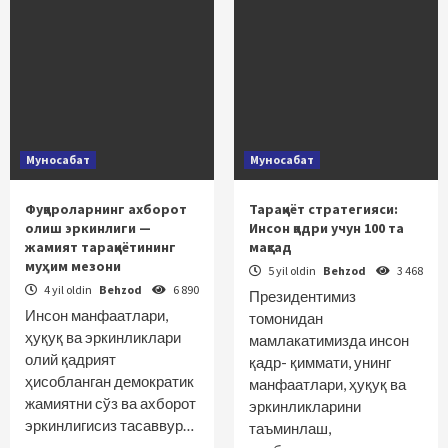
Муносабат
Муносабат
Фуқароларнинг ахборот
Тараққиёт стратегияси:
олиш эркинлиги —
Инсон қадри учун 100 та
жамият тараққиётининг
мақсад
муҳим мезони
5 yil oldin
Behzod
3 468
4 yil oldin
Behzod
6 890
Президентимиз
Инсон манфаатлари,
томонидан
ҳуқуқ ва эркинликлари
мамлакатимизда инсон
олий қадрият
қадр- қиммати, унинг
ҳисобланган демократик
манфаатлари, ҳуқуқ ва
жамиятни сўз ва ахборот
эркинликларини
эркинлигисиз тасаввур…
таъминлаш,