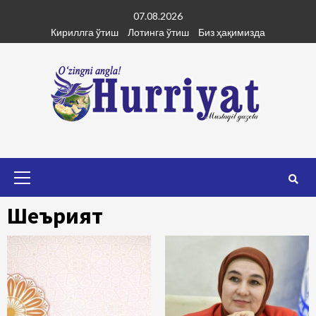
Skip
07.08.2026
to
Кириллга ўтиш
Лотинга ўтиш
Биз ҳақимизда
content
Primary
Menu
Шеърият