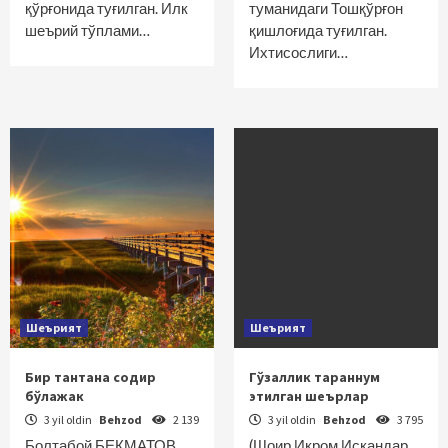
қўрғонида туғилган. Илк
туманидаги Тошқўрғон
шеърий тўп­лами…
қишлоғида туғилган.
Ихтисослиги…
Шеърият
Шеърият
Бир тантана содир
Гўзаллик тараннум
бўлажак
этилган шеърлар
3 yil oldin
Behzod
2 139
3 yil oldin
Behzod
3 795
Болтабой БЕКМАТОВ
(Шоир Икром Искандар