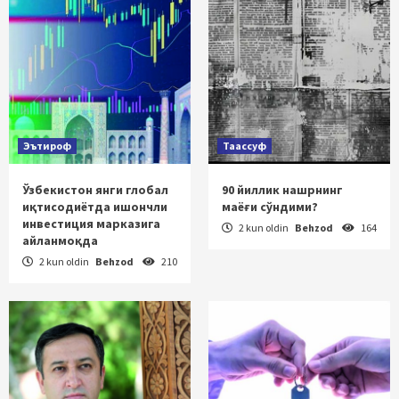
Эътироф
Таассуф
Ўзбекистон янги глобал
90 йиллик нашрнинг
иқтисодиётда ишончли
маёғи сўндими?
инвестиция марказига
2 kun oldin
Behzod
164
айланмоқда
2 kun oldin
Behzod
210