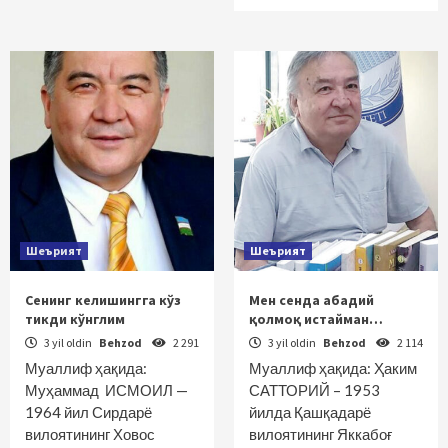
Шеърият
Шеърият
Сенинг келишингга кўз
Мен сенда абадий
тикди кўнглим
қолмоқ истайман…
3 yil oldin
Behzod
2 291
3 yil oldin
Behzod
2 114
Муаллиф ҳақида:
Муаллиф ҳақида: Ҳаким
Муҳаммад ИСМОИЛ —
САТТОРИЙ – 1953
1964 йил Сирдарё
йилда Қашқадарё
вилоятининг Ховос
вилоятининг Яккабоғ