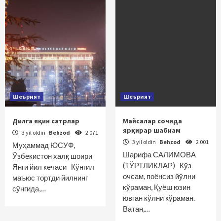
Шеърият
Шеърият
Дилга яқин сатрлар
Майсалар сочида
ярқирар шабнам
3 yil oldin
Behzod
2 071
3 yil oldin
Behzod
2 001
Муҳаммад ЮСУФ,
Шарифа САЛИМОВА
Ўзбекистон халқ шоири
(ТЎРТЛИКЛАР) Кўз
Янги йил кечаси Кўнгил
очсам, поёнсиз йўлни
маъюс тортди йилнинг
кўраман, Қуёш юзин
сўнгида,…
ювган кўлни кўраман.
Ватан,…