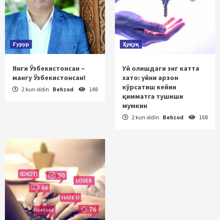
Ғурур
Ҳуқуқ
Янги Ўзбекистонсан –
Уй олишдаги энг катта
мангу Ўзбекистонсан!
хато: уйни арзон
кўрсатиш кейин
2 kun oldin
Behzod
148
қимматга тушиши
мумкин
2 kun oldin
Behzod
168