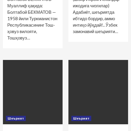
Муаллиф ҳақида:
ижодига чизгилар)
Болтабой БЕКМАТОВ —
Адабиёт, шеъриятда
1958 йили Туркманистон
ибтидо бордир, аммо
Республикасининг Тош­
интиҳо йўқдай!.. Ўзбек
ҳовуз вилояти,
замонавий шеърияти…
Тошҳовуз…
Шеърият
Шеърият