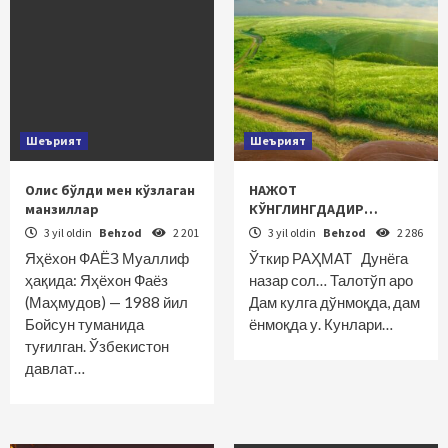
Шеърият
Шеърият
Олис бўлди мен кўзлаган
НАЖОТ
манзиллар
КЎНГЛИНГДАДИР…
3 yil oldin
Behzod
2 201
3 yil oldin
Behzod
2 286
Яҳёхон ФАЁЗ Муаллиф
Ўткир РАҲМАТ Дунёга
ҳақида: Яҳёхон Фаёз
назар сол… Талотўп аро
(Маҳмудов) — 1988 йил
Дам кулга дўнмоқда, дам
Бойсун туманида
ёнмоқда у. Кунлари…
туғилган. Ўзбекистон
давлат…