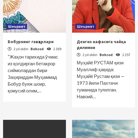
Шеърият
Шеърият
Бобурнинг гавҳарлари
Денгиз нафасига чайқа
дилимни
2 yil oldin
Behzod
2 369
2 yil oldin
Behzod
2 257
“Жаҳон тарихида ўчмас
Муҳайё РУСТАМ қизи
из қолдирган бетакрор
Муаллиф ҳақида:
сиймолардан бири
Муҳайё Рустам қизи —
Заҳириддин Муҳаммад
1973 йили Пахтачи
Бобур буюк шоир,
туманида туғилган.
қомусий олим,…
Навоий…