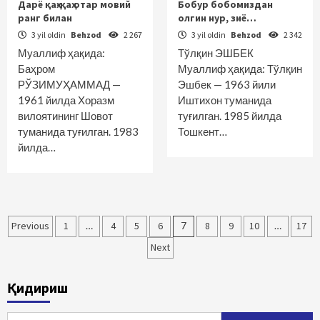
Дарё қаҳ-қаҳ отар мовий
Бобур бобомиздан
ранг билан
олгин нур, зиё…
3 yil oldin
Behzod
2 267
3 yil oldin
Behzod
2 342
Муаллиф ҳақида:
Тўлқин ЭШБЕК
Баҳром
Муаллиф ҳақида: Тўлқин
РЎЗИМУҲАММАД —
Эшбек — 1963 йили
1961 йилда Хоразм
Иштихон туманида
вилоятининг Шовот
туғилган. 1985 йилда
туманида туғилган. 1983
Тошкент…
йилда…
Maqolalar
Previous
1
…
4
5
6
7
8
9
10
…
17
bo‘yicha
Next
harakatlanish
Қидириш
Qidirshish: